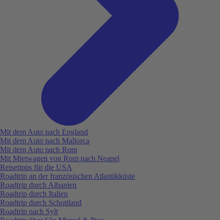
Mit dem Auto nach England
Mit dem Auto nach Mallorca
Mit dem Auto nach Rom
Mit Mietwagen von Rom nach Neapel
Reisetipps für die USA
Roadtrip an der französischen Atlantikküste
Roadtrip durch Albanien
Roadtrip durch Italien
Roadtrip durch Schottland
Roadtrip nach Sylt