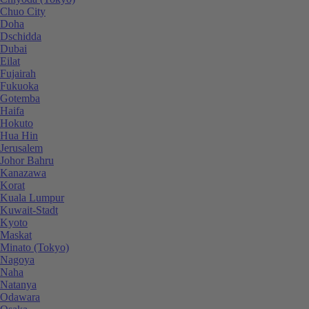
Chuo City
Doha
Dschidda
Dubai
Eilat
Fujairah
Fukuoka
Gotemba
Haifa
Hokuto
Hua Hin
Jerusalem
Johor Bahru
Kanazawa
Korat
Kuala Lumpur
Kuwait-Stadt
Kyoto
Maskat
Minato (Tokyo)
Nagoya
Naha
Natanya
Odawara