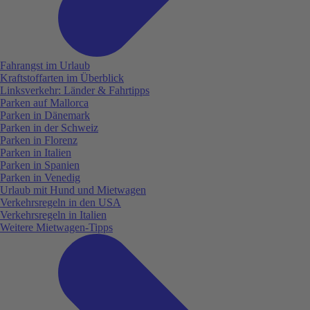
Fahrangst im Urlaub
Kraftstoffarten im Überblick
Linksverkehr: Länder & Fahrtipps
Parken auf Mallorca
Parken in Dänemark
Parken in der Schweiz
Parken in Florenz
Parken in Italien
Parken in Spanien
Parken in Venedig
Urlaub mit Hund und Mietwagen
Verkehrsregeln in den USA
Verkehrsregeln in Italien
Weitere Mietwagen-Tipps