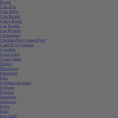
Bozen
Cala d'Or
Cala Millor
Cala Rajada
Cala'n Bosch
Can Pastilla
Can Picafort
Chersonisos
Chiclana/Novo Sancti Petri
Conil de la Frontera
Corralejo
Costa Adeje
Costa Calma
Dublin
Düsseldorf
Edinburgh
Faro
Frankfurt am Main
Freiburg
Funchal
Hamburg
Hannover
Horta
Köln
Kos-Stadt