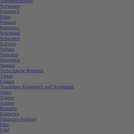
Nordmazedonien
Norwegen
Österreich
Polen
Portugal
Rumänien
Schottland
Schweden
Schweiz
Serbien
Slowakei
Slowenien
Spanien
Tschechische Republik
Türkei
Ungarn
Vereinigtes Königreich und Nordirland
Wales
Zypern
Azoren
Balearen
Dalmatien
Dänisches Festland
Elba
Faial