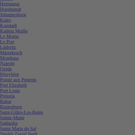
Hermanus
Hoedspruit
Johannesburg
Kairo
Kapstadt
Katima Mulilo
Le Morne
Le Port
Lüderitz
Marrakesch
Mombasa
Nairobi
Oujda
Péreybère
Pointe aux Piments
Port Elizabeth
Port Louis
Pretoria
Rabat
Rustenburg
Saint-Gilles-Les-Bains
Sainte-Marie
Saldanha
Santa Maria do Sal
Sheikh Zayed Stadt