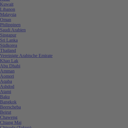
Kuwait
Libanon
Malaysia
Oman
Philippinen
Saudi Arabien
Singapur
Sri Lanka
Südkorea
Thailand
Vereinigte Arabische Emirate
Khao Lak
Abu Dhabi
Amman
Aomori
Aqaba
Ashdod
Atami
Baku
Bangkok
Beerscheba
Beirut
Chaweng
Chiang Mai
Chiyoda (Tokyo)