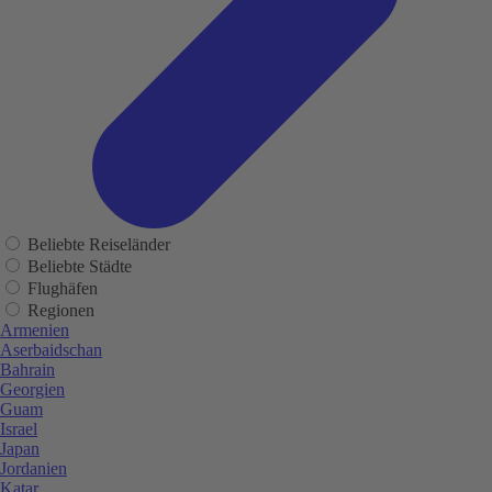
Beliebte Reiseländer
Beliebte Städte
Flughäfen
Regionen
Armenien
Aserbaidschan
Bahrain
Georgien
Guam
Israel
Japan
Jordanien
Katar