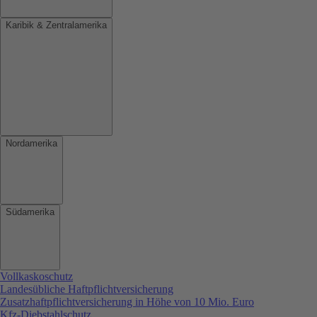
Karibik & Zentralamerika
Nordamerika
Südamerika
Vollkaskoschutz
Landesübliche Haftpflichtversicherung
Zusatzhaftpflichtversicherung in Höhe von 10 Mio. Euro
Kfz-Diebstahlschutz