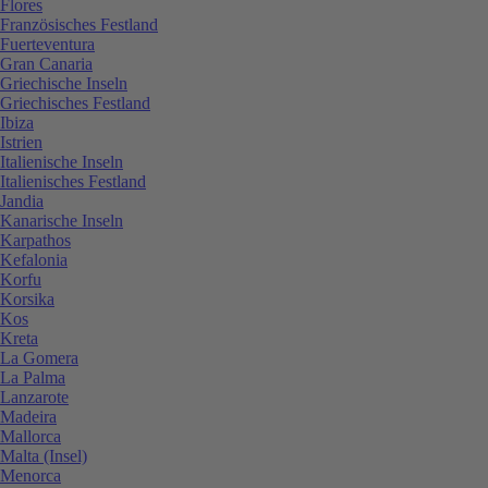
Flores
Französisches Festland
Fuerteventura
Gran Canaria
Griechische Inseln
Griechisches Festland
Ibiza
Istrien
Italienische Inseln
Italienisches Festland
Jandia
Kanarische Inseln
Karpathos
Kefalonia
Korfu
Korsika
Kos
Kreta
La Gomera
La Palma
Lanzarote
Madeira
Mallorca
Malta (Insel)
Menorca