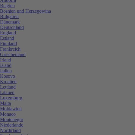
Andorra
Belgien
Bosnien und Herzegowina
Bulgarien
Dänemark
Deutschland
England
Estland
Finnland
Frankreich
Griechenland
Irland
Island
Italien
Kosovo
Kroatien
Lettland
Litauen
Luxemburg
Malta
Moldawien
Monaco
Montenegro
Niederlande
Nordirland