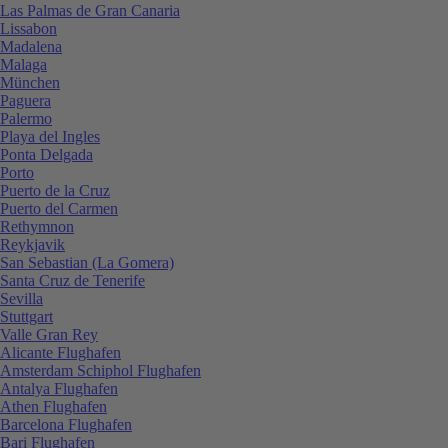
Las Palmas de Gran Canaria
Lissabon
Madalena
Malaga
München
Paguera
Palermo
Playa del Ingles
Ponta Delgada
Porto
Puerto de la Cruz
Puerto del Carmen
Rethymnon
Reykjavik
San Sebastian (La Gomera)
Santa Cruz de Tenerife
Sevilla
Stuttgart
Valle Gran Rey
Alicante Flughafen
Amsterdam Schiphol Flughafen
Antalya Flughafen
Athen Flughafen
Barcelona Flughafen
Bari Flughafen