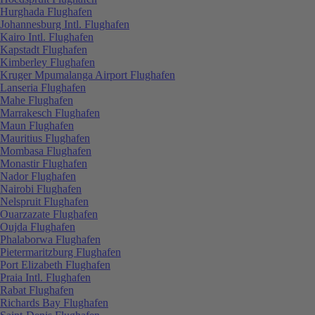
Hurghada Flughafen
Johannesburg Intl. Flughafen
Kairo Intl. Flughafen
Kapstadt Flughafen
Kimberley Flughafen
Kruger Mpumalanga Airport Flughafen
Lanseria Flughafen
Mahe Flughafen
Marrakesch Flughafen
Maun Flughafen
Mauritius Flughafen
Mombasa Flughafen
Monastir Flughafen
Nador Flughafen
Nairobi Flughafen
Nelspruit Flughafen
Ouarzazate Flughafen
Oujda Flughafen
Phalaborwa Flughafen
Pietermaritzburg Flughafen
Port Elizabeth Flughafen
Praia Intl. Flughafen
Rabat Flughafen
Richards Bay Flughafen