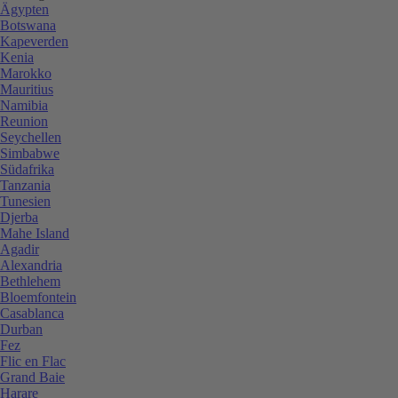
Ägypten
Botswana
Kapeverden
Kenia
Marokko
Mauritius
Namibia
Reunion
Seychellen
Simbabwe
Südafrika
Tanzania
Tunesien
Djerba
Mahe Island
Agadir
Alexandria
Bethlehem
Bloemfontein
Casablanca
Durban
Fez
Flic en Flac
Grand Baie
Harare