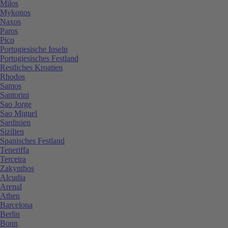
Milos
Mykonos
Naxos
Paros
Pico
Portugiesische Inseln
Portugiesisches Festland
Restliches Kroatien
Rhodos
Samos
Santorini
Sao Jorge
Sao Miguel
Sardinien
Sizilien
Spanisches Festland
Teneriffa
Terceira
Zakynthos
Alcudia
Arenal
Athen
Barcelona
Berlin
Bonn