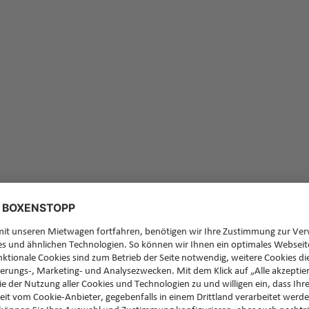
Feedb
Sie ha
zurüc