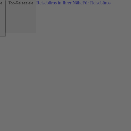
Reisebüros in Ihrer Nähe
Für Reisebüros
Mietwagen-Tipps
Top-Reiseziele