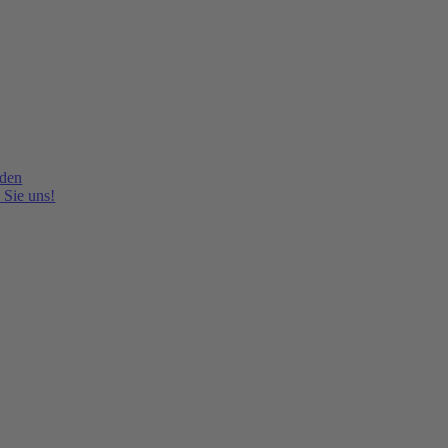
lden
 Sie uns!