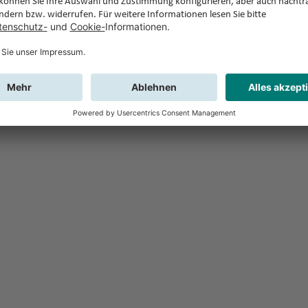
Feedback
Sie haben Fr
Buchung?