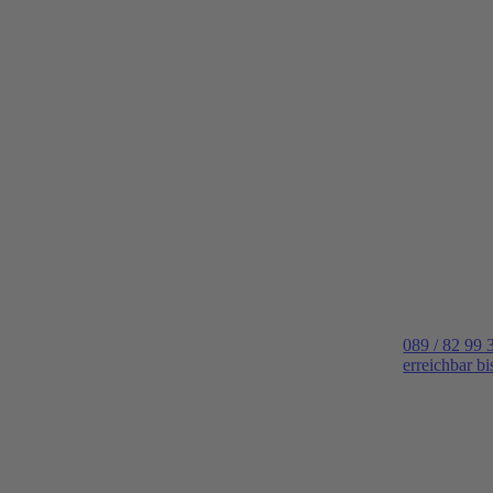
089 / 82 99 
erreichbar b