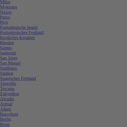
Milos
Mykonos
Naxos
Paros
Pico
Portugiesische Inseln
Portugiesisches Festland
Restliches Kroatien
Rhodos
Samos
Santorini
Sao Jorge
Sao Miguel
Sardinien
Sizilien
Spanisches Festland
Teneriffa
Terceira
Zakynthos
Alcudia
Arenal
Athen
Barcelona
Berlin
Bonn