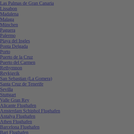
Las Palmas de Gran Canaria
Lissabon
Madalena
Malaga
München
Paguera
Palermo
Playa del Ingles
Ponta Delgada
Porto
Puerto de la Cruz
Puerto del Carmen
Rethymnon
Reykjavik
San Sebastian (La Gomera)
Santa Cruz de Tenerife
Sevilla
Stuttgart
Valle Gran Rey
Alicante Flughafen
Amsterdam Schiphol Flughafen
Antalya Flughafen
Athen Flughafen
Barcelona Flughafen
Bari Flughafen