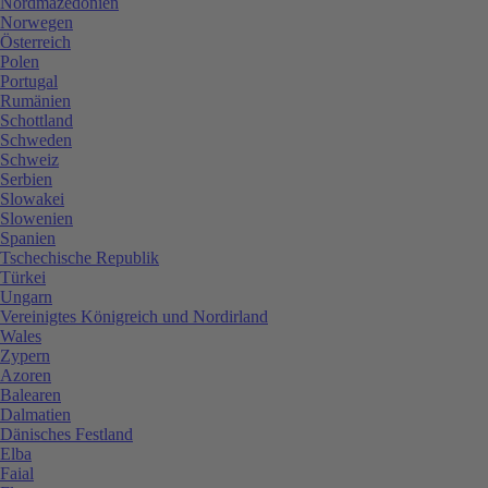
Nordmazedonien
Norwegen
Österreich
Polen
Portugal
Rumänien
Schottland
Schweden
Schweiz
Serbien
Slowakei
Slowenien
Spanien
Tschechische Republik
Türkei
Ungarn
Vereinigtes Königreich und Nordirland
Wales
Zypern
Azoren
Balearen
Dalmatien
Dänisches Festland
Elba
Faial