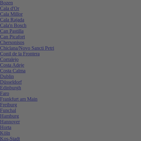
Bozen
Cala d'Or
Cala Millor
Cala Rajada
Cala'n Bosch
Can Pastilla
Can Picafort
Chersonisos
Chiclana/Novo Sancti Petri
Conil de la Frontera
Corralejo
Costa Adeje
Costa Calma
Dublin
Düsseldorf
Edinburgh
Faro
Frankfurt am Main
Freiburg
Funchal
Hamburg
Hannover
Horta
Köln
Kos-Stadt