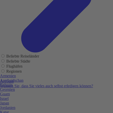
Beliebte Reiseländer
Beliebte Städte
Flughäfen
Regionen
Armenien
Aserbaidschan
Account
Bahrain
Wussten Sie, dass Sie vieles auch selbst erledigen können?
Georgien
Guam
Israel
Japan
Jordanien
Katar