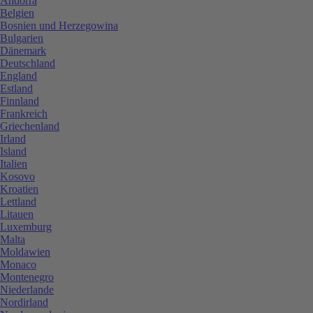
Andorra
Belgien
Bosnien und Herzegowina
Bulgarien
Dänemark
Deutschland
England
Estland
Finnland
Frankreich
Griechenland
Irland
Island
Italien
Kosovo
Kroatien
Lettland
Litauen
Luxemburg
Malta
Moldawien
Monaco
Montenegro
Niederlande
Nordirland