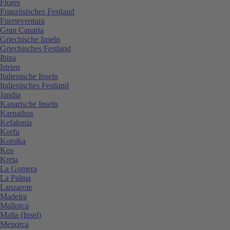
Flores
Französisches Festland
Fuerteventura
Gran Canaria
Griechische Inseln
Griechisches Festland
Ibiza
Istrien
Italienische Inseln
Italienisches Festland
Jandia
Kanarische Inseln
Karpathos
Kefalonia
Korfu
Korsika
Kos
Kreta
La Gomera
La Palma
Lanzarote
Madeira
Mallorca
Malta (Insel)
Menorca