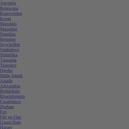
Ägypten
Botswana
Kapeverden
Kenia
Marokko
Mauritius
Namibia
Reunion
Seychellen
Simbabwe
Südafrika
Tanzania
Tunesien
Djerba
Mahe Island
Agadir
Alexandria
Bethlehem
Bloemfontein
Casablanca
Durban
Fez
Flic en Flac
Grand Baie
Harare