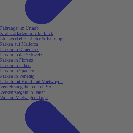
Fahrangst im Urlaub
Kraftstoffarten im Überblick
Linksverkehr: Länder & Fahrtipps
Parken auf Mallorca
Parken in Dänemark
Parken in der Schweiz
Parken in Florenz
Parken in Italien
Parken in Spanien
Parken in Venedig
Urlaub mit Hund und Mietwagen
Verkehrsregeln in den USA
Verkehrsregeln in Italien
Weitere Mietwagen-Tipps