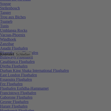
Sousse
Stellenbosch
Tanger
Trou aux Biches
Tsumeb
Tunis
Umhlanga Rocks
Vacoas-Phoenix
Windhoek
Zanzibar
Agadir Flughafen
Bloemfontein Flughafen
Kontakt
Schließen
Bulawayo Flughafen
Casablanca Flughafen
Djerba Flughafen
Durban King Shaka International Flughafen
East London Flughafen
Essaouira Flughafen
Fez Flughafen
Flughafen Enfidha-Hammamet
Francistown Flughafen
Gaborone Flughafen
George Flughafen
Harare Flughafen
Hoedspruit Flughafen