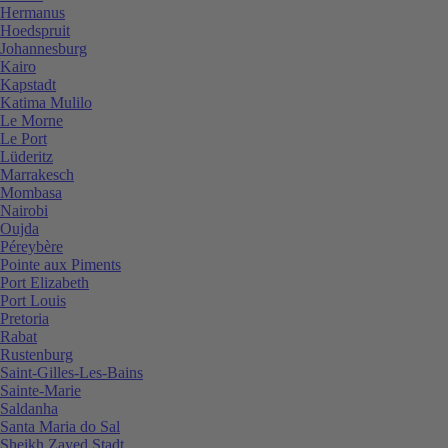
Hermanus
Hoedspruit
Johannesburg
Kairo
Kapstadt
Katima Mulilo
Le Morne
Le Port
Lüderitz
Marrakesch
Mombasa
Nairobi
Oujda
Péreybère
Pointe aux Piments
Port Elizabeth
Port Louis
Pretoria
Rabat
Rustenburg
Saint-Gilles-Les-Bains
Sainte-Marie
Saldanha
Santa Maria do Sal
Sheikh Zayed Stadt