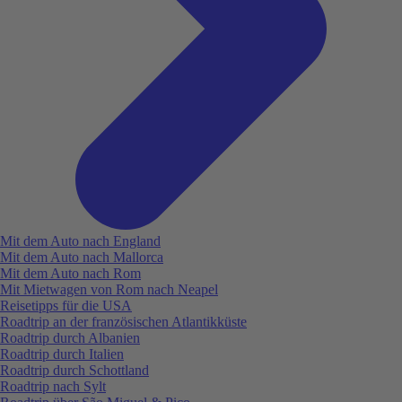
Mit dem Auto nach England
Mit dem Auto nach Mallorca
Mit dem Auto nach Rom
Mit Mietwagen von Rom nach Neapel
Reisetipps für die USA
Roadtrip an der französischen Atlantikküste
Roadtrip durch Albanien
Roadtrip durch Italien
Roadtrip durch Schottland
Roadtrip nach Sylt