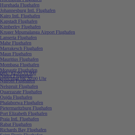
Hurghada Flughafen
Johannesburg Intl. Flughafen
Kairo Intl. Flughafen
Kapstadt Flughafen
Kimberley Flughafen
Kruger Mpumalanga Airport Flughafen
Lanseria Flughafen
Mahe Flughafen
Marrakesch Flughafen
Maun Flughafen
Mauritius Flughafen
Mombasa Flughafen
Monastir Flughafen
089 / 82 99 33 900
Nador Flughafen
erreichbar bis 20:00 Uhr
Nairobi Flughafen
Nelspruit Flughafen
Ouarzazate Flughafen
Oujda Flughafen
Phalaborwa Flughafen
Pietermaritzburg Flughafen
Port Elizabeth Flughafen
Praia Intl. Flughafen
Rabat Flughafen
Richards Bay Flughafen