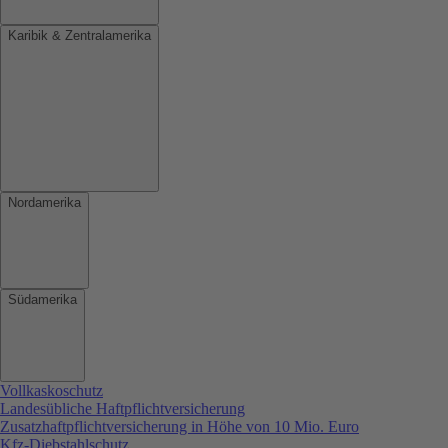
Karibik & Zentralamerika
Nordamerika
Südamerika
Vollkaskoschutz
Landesübliche Haftpflichtversicherung
Zusatzhaftpflichtversicherung in Höhe von 10 Mio. Euro
Kfz-Diebstahlschutz