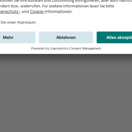
Feedback
Sie haben Fr
Buchung?