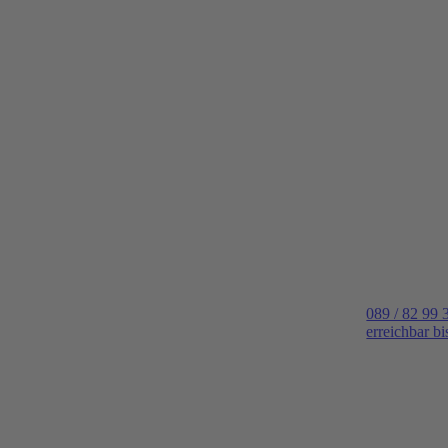
089 / 82 99 
erreichbar b