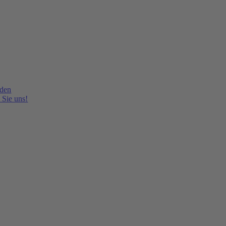
lden
 Sie uns!