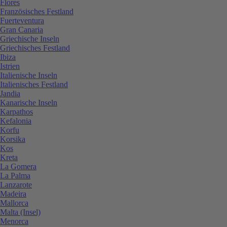
Flores
Französisches Festland
Fuerteventura
Gran Canaria
Griechische Inseln
Griechisches Festland
Ibiza
Istrien
Italienische Inseln
Italienisches Festland
Jandia
Kanarische Inseln
Karpathos
Kefalonia
Korfu
Korsika
Kos
Kreta
La Gomera
La Palma
Lanzarote
Madeira
Mallorca
Malta (Insel)
Menorca