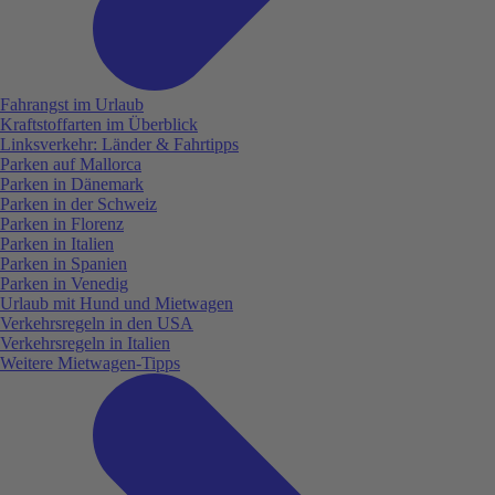
Fahrangst im Urlaub
Kraftstoffarten im Überblick
Linksverkehr: Länder & Fahrtipps
Parken auf Mallorca
Parken in Dänemark
Parken in der Schweiz
Parken in Florenz
Parken in Italien
Parken in Spanien
Parken in Venedig
Urlaub mit Hund und Mietwagen
Verkehrsregeln in den USA
Verkehrsregeln in Italien
Weitere Mietwagen-Tipps