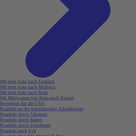
Mit dem Auto nach England
Mit dem Auto nach Mallorca
Mit dem Auto nach Rom
Mit Mietwagen von Rom nach Neapel
Reisetipps für die USA
Roadtrip an der französischen Atlantikküste
Roadtrip durch Albanien
Roadtrip durch Italien
Roadtrip durch Schottland
Roadtrip nach Sylt