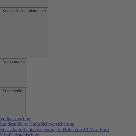
Karibik & Zentralamerika
Nordamerika
Südamerika
Vollkaskoschutz
Landesübliche Haftpflichtversicherung
Zusatzhaftpflichtversicherung in Höhe von 10 Mio. Euro
Kfz-Diebstahlschutz