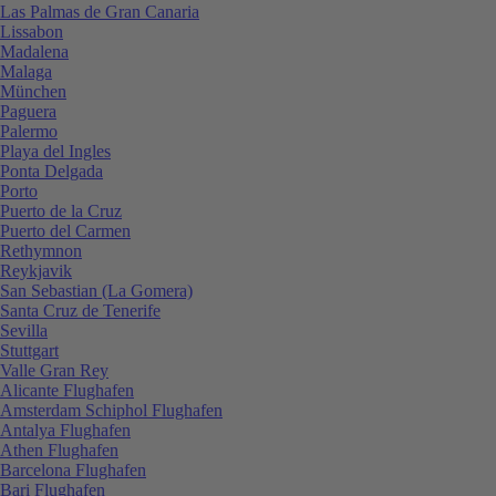
Las Palmas de Gran Canaria
Lissabon
Madalena
Malaga
München
Paguera
Palermo
Playa del Ingles
Ponta Delgada
Porto
Puerto de la Cruz
Puerto del Carmen
Rethymnon
Reykjavik
San Sebastian (La Gomera)
Santa Cruz de Tenerife
Sevilla
Stuttgart
Valle Gran Rey
Alicante Flughafen
Amsterdam Schiphol Flughafen
Antalya Flughafen
Athen Flughafen
Barcelona Flughafen
Bari Flughafen