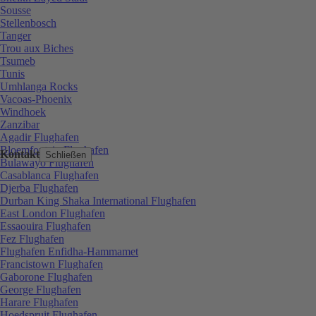
Sousse
Stellenbosch
Tanger
Trou aux Biches
Tsumeb
Tunis
Umhlanga Rocks
Vacoas-Phoenix
Windhoek
Zanzibar
Agadir Flughafen
Bloemfontein Flughafen
Kontakt
Schließen
Bulawayo Flughafen
Casablanca Flughafen
Djerba Flughafen
Durban King Shaka International Flughafen
East London Flughafen
Essaouira Flughafen
Fez Flughafen
Flughafen Enfidha-Hammamet
Francistown Flughafen
Gaborone Flughafen
George Flughafen
Harare Flughafen
Hoedspruit Flughafen