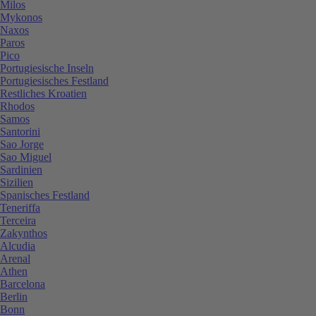
Milos
Mykonos
Naxos
Paros
Pico
Portugiesische Inseln
Portugiesisches Festland
Restliches Kroatien
Rhodos
Samos
Santorini
Sao Jorge
Sao Miguel
Sardinien
Sizilien
Spanisches Festland
Teneriffa
Terceira
Zakynthos
Alcudia
Arenal
Athen
Barcelona
Berlin
Bonn