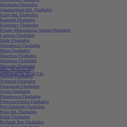
Hurghada Flughafen
Johannesburg Intl. Flughafen
Kairo Intl. Flughafen
Kapstadt Flughafen
Kimberley Flughafen
Kruger Mpumalanga Airport Flughafen
Lanseria Flughafen
Mahe Flughafen
Marrakesch Flughafen
Maun Flughafen
Mauritius Flughafen
Mombasa Flughafen
Monastir Flughafen
089 / 82 99 33 900
Nador Flughafen
erreichbar bis 20:00 Uhr
Nairobi Flughafen
Nelspruit Flughafen
Ouarzazate Flughafen
Oujda Flughafen
Phalaborwa Flughafen
Pietermaritzburg Flughafen
Port Elizabeth Flughafen
Praia Intl. Flughafen
Rabat Flughafen
Richards Bay Flughafen