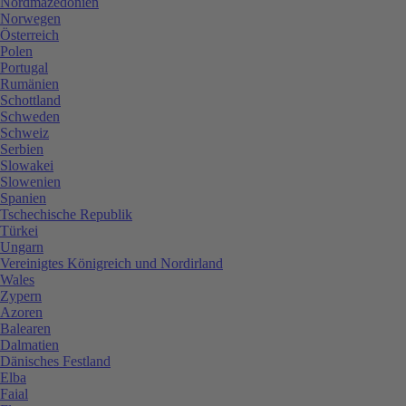
Nordmazedonien
Norwegen
Österreich
Polen
Portugal
Rumänien
Schottland
Schweden
Schweiz
Serbien
Slowakei
Slowenien
Spanien
Tschechische Republik
Türkei
Ungarn
Vereinigtes Königreich und Nordirland
Wales
Zypern
Azoren
Balearen
Dalmatien
Dänisches Festland
Elba
Faial