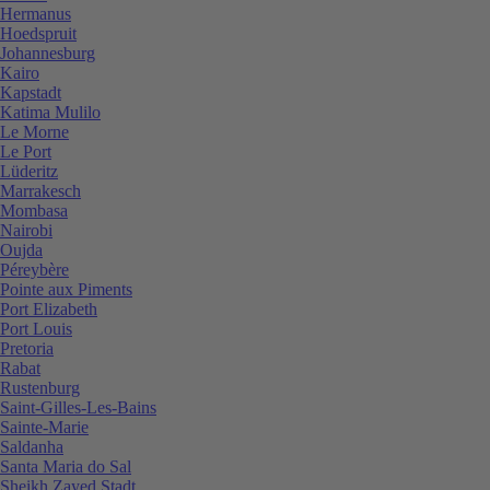
Hermanus
Hoedspruit
Johannesburg
Kairo
Kapstadt
Katima Mulilo
Le Morne
Le Port
Lüderitz
Marrakesch
Mombasa
Nairobi
Oujda
Péreybère
Pointe aux Piments
Port Elizabeth
Port Louis
Pretoria
Rabat
Rustenburg
Saint-Gilles-Les-Bains
Sainte-Marie
Saldanha
Santa Maria do Sal
Sheikh Zayed Stadt