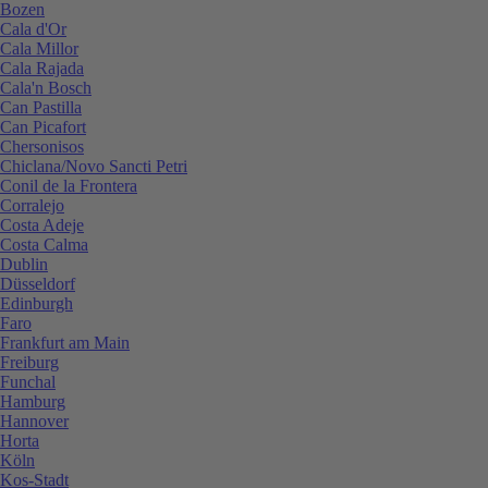
Bozen
Cala d'Or
Cala Millor
Cala Rajada
Cala'n Bosch
Can Pastilla
Can Picafort
Chersonisos
Chiclana/Novo Sancti Petri
Conil de la Frontera
Corralejo
Costa Adeje
Costa Calma
Dublin
Düsseldorf
Edinburgh
Faro
Frankfurt am Main
Freiburg
Funchal
Hamburg
Hannover
Horta
Köln
Kos-Stadt