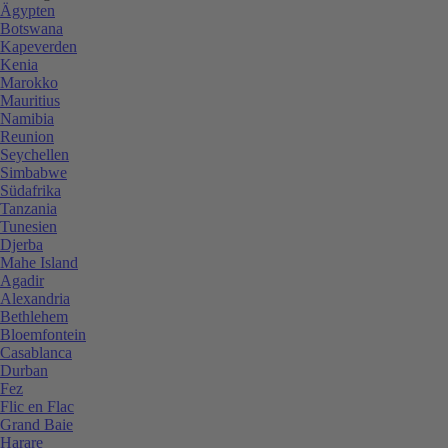
Ägypten
Botswana
Kapeverden
Kenia
Marokko
Mauritius
Namibia
Reunion
Seychellen
Simbabwe
Südafrika
Tanzania
Tunesien
Djerba
Mahe Island
Agadir
Alexandria
Bethlehem
Bloemfontein
Casablanca
Durban
Fez
Flic en Flac
Grand Baie
Harare