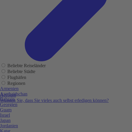
Beliebte Reiseländer
Beliebte Städte
Flughäfen
Regionen
Armenien
Aserbaidschan
Account
Bahrain
Wussten Sie, dass Sie vieles auch selbst erledigen können?
Georgien
Guam
Israel
Japan
Jordanien
Katar