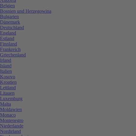
Andorra
Belgien
Bosnien und Herzegowina
Bulgarien
Dänemark
Deutschland
England
Estland
Finnland
Frankreich
Griechenland
Irland
Island
Italien
Kosovo
Kroatien
Lettland
Litauen
Luxemburg
Malta
Moldawien
Monaco
Montenegro
Niederlande
Nordirland