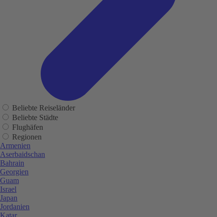
Beliebte Reiseländer
Beliebte Städte
Flughäfen
Regionen
Armenien
Aserbaidschan
Bahrain
Georgien
Guam
Israel
Japan
Jordanien
Katar