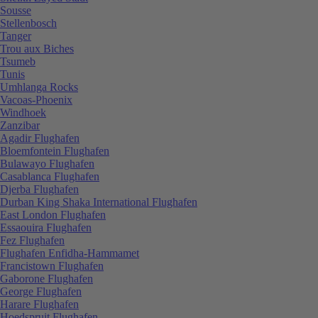
Sousse
Stellenbosch
Tanger
Trou aux Biches
Tsumeb
Tunis
Umhlanga Rocks
Vacoas-Phoenix
Windhoek
Zanzibar
Agadir Flughafen
Bloemfontein Flughafen
Bulawayo Flughafen
Casablanca Flughafen
Djerba Flughafen
Durban King Shaka International Flughafen
East London Flughafen
Essaouira Flughafen
Fez Flughafen
Flughafen Enfidha-Hammamet
Francistown Flughafen
Gaborone Flughafen
George Flughafen
Harare Flughafen
Hoedspruit Flughafen