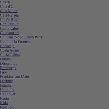
Bozen
Cala d'Or
Cala Millor
Cala Rajada
Cala'n Bosch
Can Pastilla
Can Picafort
Chersonisos
Chiclana/Novo Sancti Petri
Conil de la Frontera
Corralejo
Costa Adeje
Costa Calma
Dublin
Düsseldorf
Edinburgh
Faro
Frankfurt am Main
Freiburg
Funchal
Hamburg
Hannover
Horta
Köln
Kos-Stadt