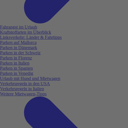
Fahrangst im Urlaub
Kraftstoffarten im Überblick
Linksverkehr: Länder & Fahrtipps
Parken auf Mallorca
Parken in Dänemark
Parken in der Schweiz
Parken in Florenz
Parken in Italien
Parken in Spanien
Parken in Venedig
Urlaub mit Hund und Mietwagen
Verkehrsregeln in den USA
Verkehrsregeln in Italien
Weitere Mietwagen-Tipps