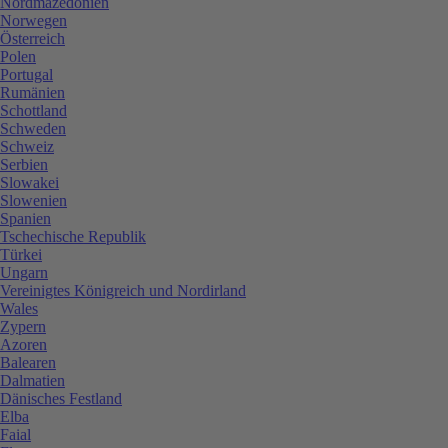
Nordmazedonien
Norwegen
Österreich
Polen
Portugal
Rumänien
Schottland
Schweden
Schweiz
Serbien
Slowakei
Slowenien
Spanien
Tschechische Republik
Türkei
Ungarn
Vereinigtes Königreich und Nordirland
Wales
Zypern
Azoren
Balearen
Dalmatien
Dänisches Festland
Elba
Faial