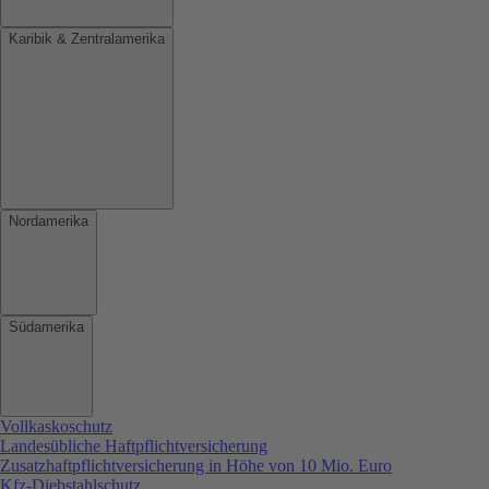
Karibik & Zentralamerika
Nordamerika
Südamerika
Vollkaskoschutz
Landesübliche Haftpflichtversicherung
Zusatzhaftpflichtversicherung in Höhe von 10 Mio. Euro
Kfz-Diebstahlschutz