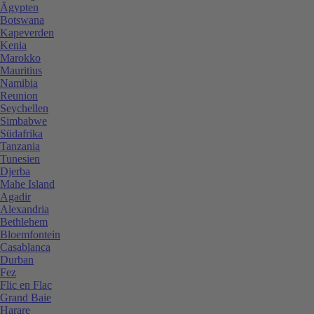
Ägypten
Botswana
Kapeverden
Kenia
Marokko
Mauritius
Namibia
Reunion
Seychellen
Simbabwe
Südafrika
Tanzania
Tunesien
Djerba
Mahe Island
Agadir
Alexandria
Bethlehem
Bloemfontein
Casablanca
Durban
Fez
Flic en Flac
Grand Baie
Harare