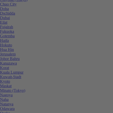
Chuo City
Doha
Dschidda
Dubai
Eilat
Fujairah
Fukuoka
Gotemba
Haifa
Hokuto
Hua Hin
Jerusalem
Johor Bahru
Kanazawa
Korat
Kuala Lumpur
Kuwait-Stadt
Kyoto
Maskat
Minato (Tokyo)
Nagoya
Naha
Natanya
Odawara