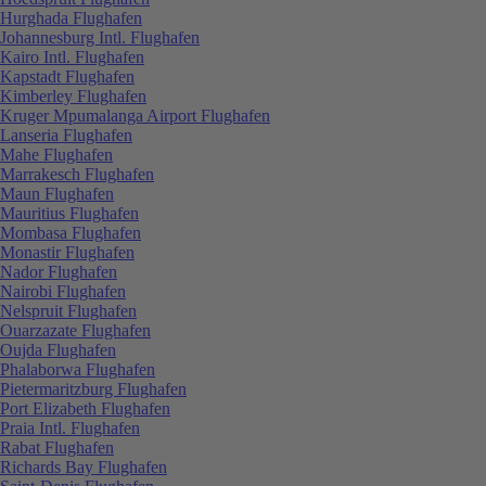
Hurghada Flughafen
Johannesburg Intl. Flughafen
Kairo Intl. Flughafen
Kapstadt Flughafen
Kimberley Flughafen
Kruger Mpumalanga Airport Flughafen
Lanseria Flughafen
Mahe Flughafen
Marrakesch Flughafen
Maun Flughafen
Mauritius Flughafen
Mombasa Flughafen
Monastir Flughafen
Nador Flughafen
Nairobi Flughafen
Nelspruit Flughafen
Ouarzazate Flughafen
Oujda Flughafen
Phalaborwa Flughafen
Pietermaritzburg Flughafen
Port Elizabeth Flughafen
Praia Intl. Flughafen
Rabat Flughafen
Richards Bay Flughafen