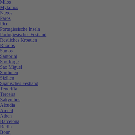
Milos
Mykonos
Naxos
Paros
Pico
Portugiesische Inseln
Portugiesisches Festland
Restliches Kroatien
Rhodos
Samos
Santorini
Sao Jorge
Sao Miguel
Sardinien
Sizilien
Spanisches Festland
Teneriffa
Terceira
Zakynthos
Alcudia
Arenal
Athen
Barcelona
Berlin
Bonn