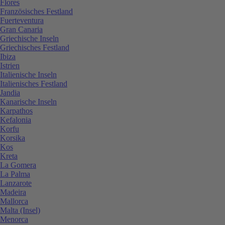
Flores
Französisches Festland
Fuerteventura
Gran Canaria
Griechische Inseln
Griechisches Festland
Ibiza
Istrien
Italienische Inseln
Italienisches Festland
Jandia
Kanarische Inseln
Karpathos
Kefalonia
Korfu
Korsika
Kos
Kreta
La Gomera
La Palma
Lanzarote
Madeira
Mallorca
Malta (Insel)
Menorca