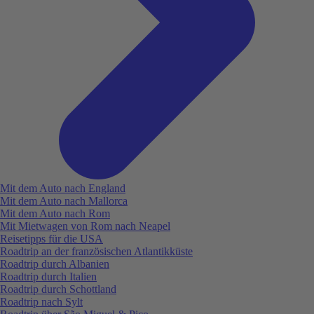
Mit dem Auto nach England
Mit dem Auto nach Mallorca
Mit dem Auto nach Rom
Mit Mietwagen von Rom nach Neapel
Reisetipps für die USA
Roadtrip an der französischen Atlantikküste
Roadtrip durch Albanien
Roadtrip durch Italien
Roadtrip durch Schottland
Roadtrip nach Sylt