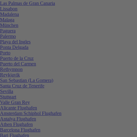
Las Palmas de Gran Canaria
Lissabon
Madalena
Malaga
München
Paguera
Palermo
Playa del Ingles
Ponta Delgada
Porto
Puerto de la Cruz
Puerto del Carmen
Rethymnon
Reykjavik
San Sebastian (La Gomera)
Santa Cruz de Tenerife
Sevilla
Stuttgart
Valle Gran Rey
Alicante Flughafen
Amsterdam Schiphol Flughafen
Antalya Flughafen
Athen Flughafen
Barcelona Flughafen
Bari Flughafen