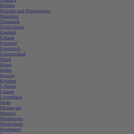
Andorra
Belgien
Bosnien und Herzegowina
Bulgarien
Dänemark
Deutschland
England
Estland
Finnland
Frankreich
Griechenland
Irland
Island
Italien
Kosovo
Kroatien
Lettland
Litauen
Luxemburg
Malta
Moldawien
Monaco
Montenegro
Niederlande
Nordirland