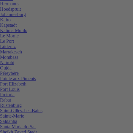
Hermanus
Hoedspruit
Johannesburg
Kairo
Kapstadt
Katima Mulilo
Le Morne
Le Port
Lüderitz
Marrakesch
Mombasa
Nairobi
Oujda
Péreybère
Pointe aux Piments
Port Elizabeth
Port Louis
Pretoria
Rabat
Rustenburg
Saint-Gilles-Les-Bains
Sainte-Marie
Saldanha
Santa Maria do Sal
Sheikh Zayed Stadt