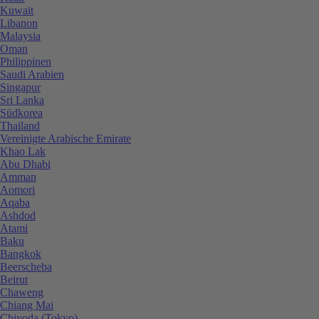
Kuwait
Libanon
Malaysia
Oman
Philippinen
Saudi Arabien
Singapur
Sri Lanka
Südkorea
Thailand
Vereinigte Arabische Emirate
Khao Lak
Abu Dhabi
Amman
Aomori
Aqaba
Ashdod
Atami
Baku
Bangkok
Beerscheba
Beirut
Chaweng
Chiang Mai
Chiyoda (Tokyo)