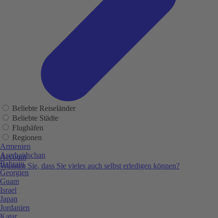
Beliebte Reiseländer
Beliebte Städte
Flughäfen
Regionen
Armenien
Aserbaidschan
Account
Bahrain
Wussten Sie, dass Sie vieles auch selbst erledigen können?
Georgien
Guam
Israel
Japan
Jordanien
Katar