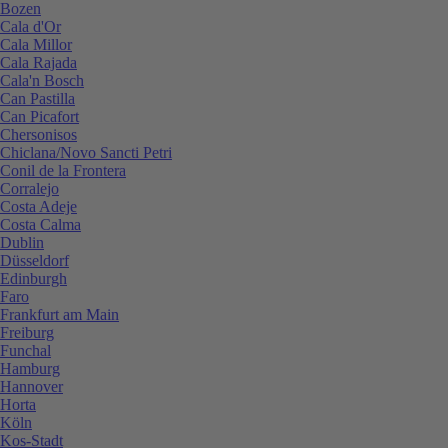
Bozen
Cala d'Or
Cala Millor
Cala Rajada
Cala'n Bosch
Can Pastilla
Can Picafort
Chersonisos
Chiclana/Novo Sancti Petri
Conil de la Frontera
Corralejo
Costa Adeje
Costa Calma
Dublin
Düsseldorf
Edinburgh
Faro
Frankfurt am Main
Freiburg
Funchal
Hamburg
Hannover
Horta
Köln
Kos-Stadt