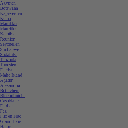
Ägypten
Botswana
Kapeverden
Kenia
Marokko
Mauritius
Namibia
Reunion
Seychellen
Simbabwe
Südafrika
Tanzania
Tunesien
Djerba
Mahe Island
Agadir
Alexandria
Bethlehem
Bloemfontein
Casablanca
Durban
Fez
Flic en Flac
Grand Baie
Harare