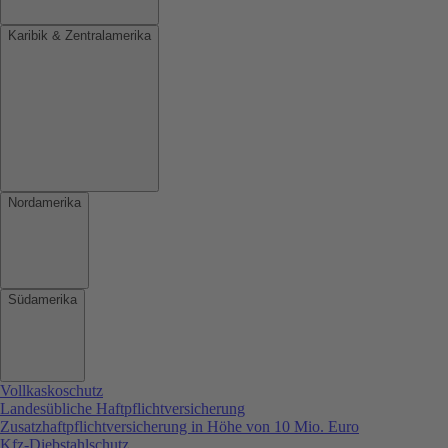
Karibik & Zentralamerika
Nordamerika
Südamerika
Vollkaskoschutz
Landesübliche Haftpflichtversicherung
Zusatzhaftpflichtversicherung in Höhe von 10 Mio. Euro
Kfz-Diebstahlschutz