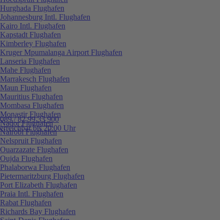
Hurghada Flughafen
Johannesburg Intl. Flughafen
Kairo Intl. Flughafen
Kapstadt Flughafen
Kimberley Flughafen
Kruger Mpumalanga Airport Flughafen
Lanseria Flughafen
Mahe Flughafen
Marrakesch Flughafen
Maun Flughafen
Mauritius Flughafen
Mombasa Flughafen
Monastir Flughafen
089 / 82 99 33 900
Nador Flughafen
erreichbar bis 20:00 Uhr
Nairobi Flughafen
Nelspruit Flughafen
Ouarzazate Flughafen
Oujda Flughafen
Phalaborwa Flughafen
Pietermaritzburg Flughafen
Port Elizabeth Flughafen
Praia Intl. Flughafen
Rabat Flughafen
Richards Bay Flughafen