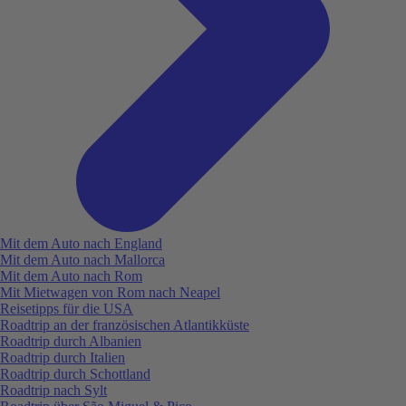
Mit dem Auto nach England
Mit dem Auto nach Mallorca
Mit dem Auto nach Rom
Mit Mietwagen von Rom nach Neapel
Reisetipps für die USA
Roadtrip an der französischen Atlantikküste
Roadtrip durch Albanien
Roadtrip durch Italien
Roadtrip durch Schottland
Roadtrip nach Sylt