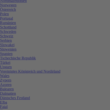
Nordmazedonien
Norwegen
Österreich
Polen
Portugal
Rumänien
Schottland
Schweden
Schweiz
Serbien
Slowakei
Slowenien
Spanien
Tschechische Republik
Türkei
Ungarn
Vereinigtes Königreich und Nordirland
Wales
Zypern
Azoren
Balearen
Dalmatien
Dänisches Festland
Elba
Faial