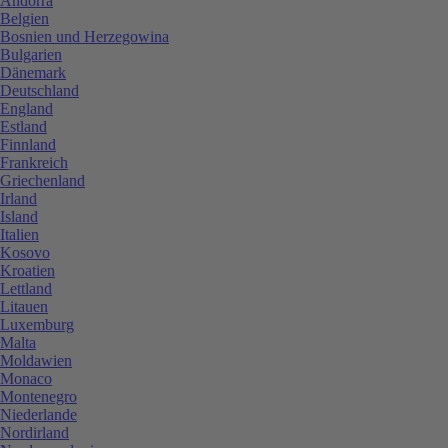
Andorra
Belgien
Bosnien und Herzegowina
Bulgarien
Dänemark
Deutschland
England
Estland
Finnland
Frankreich
Griechenland
Irland
Island
Italien
Kosovo
Kroatien
Lettland
Litauen
Luxemburg
Malta
Moldawien
Monaco
Montenegro
Niederlande
Nordirland