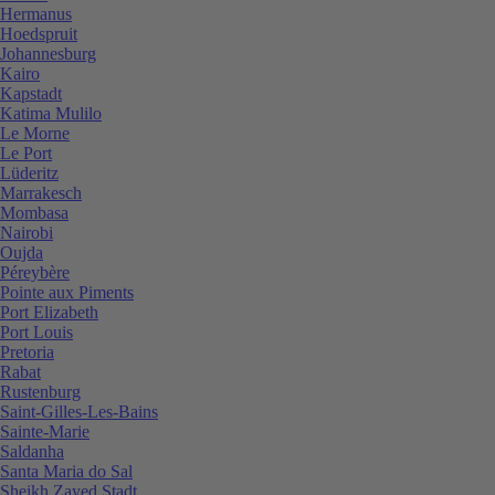
Hermanus
Hoedspruit
Johannesburg
Kairo
Kapstadt
Katima Mulilo
Le Morne
Le Port
Lüderitz
Marrakesch
Mombasa
Nairobi
Oujda
Péreybère
Pointe aux Piments
Port Elizabeth
Port Louis
Pretoria
Rabat
Rustenburg
Saint-Gilles-Les-Bains
Sainte-Marie
Saldanha
Santa Maria do Sal
Sheikh Zayed Stadt