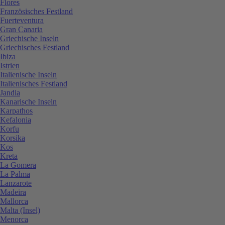
Flores
Französisches Festland
Fuerteventura
Gran Canaria
Griechische Inseln
Griechisches Festland
Ibiza
Istrien
Italienische Inseln
Italienisches Festland
Jandia
Kanarische Inseln
Karpathos
Kefalonia
Korfu
Korsika
Kos
Kreta
La Gomera
La Palma
Lanzarote
Madeira
Mallorca
Malta (Insel)
Menorca