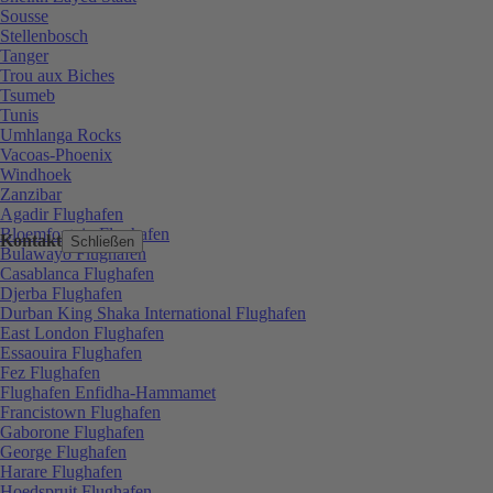
Sousse
Stellenbosch
Tanger
Trou aux Biches
Tsumeb
Tunis
Umhlanga Rocks
Vacoas-Phoenix
Windhoek
Zanzibar
Agadir Flughafen
Bloemfontein Flughafen
Kontakt
Schließen
Bulawayo Flughafen
Casablanca Flughafen
Djerba Flughafen
Durban King Shaka International Flughafen
East London Flughafen
Essaouira Flughafen
Fez Flughafen
Flughafen Enfidha-Hammamet
Francistown Flughafen
Gaborone Flughafen
George Flughafen
Harare Flughafen
Hoedspruit Flughafen