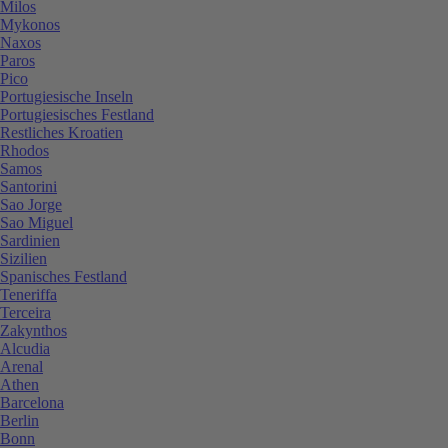
Milos
Mykonos
Naxos
Paros
Pico
Portugiesische Inseln
Portugiesisches Festland
Restliches Kroatien
Rhodos
Samos
Santorini
Sao Jorge
Sao Miguel
Sardinien
Sizilien
Spanisches Festland
Teneriffa
Terceira
Zakynthos
Alcudia
Arenal
Athen
Barcelona
Berlin
Bonn