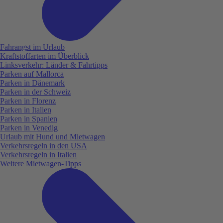
Fahrangst im Urlaub
Kraftstoffarten im Überblick
Linksverkehr: Länder & Fahrtipps
Parken auf Mallorca
Parken in Dänemark
Parken in der Schweiz
Parken in Florenz
Parken in Italien
Parken in Spanien
Parken in Venedig
Urlaub mit Hund und Mietwagen
Verkehrsregeln in den USA
Verkehrsregeln in Italien
Weitere Mietwagen-Tipps