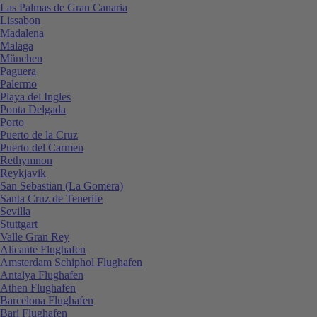
Las Palmas de Gran Canaria
Lissabon
Madalena
Malaga
München
Paguera
Palermo
Playa del Ingles
Ponta Delgada
Porto
Puerto de la Cruz
Puerto del Carmen
Rethymnon
Reykjavik
San Sebastian (La Gomera)
Santa Cruz de Tenerife
Sevilla
Stuttgart
Valle Gran Rey
Alicante Flughafen
Amsterdam Schiphol Flughafen
Antalya Flughafen
Athen Flughafen
Barcelona Flughafen
Bari Flughafen