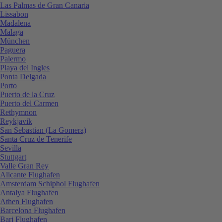
Las Palmas de Gran Canaria
Lissabon
Madalena
Malaga
München
Paguera
Palermo
Playa del Ingles
Ponta Delgada
Porto
Puerto de la Cruz
Puerto del Carmen
Rethymnon
Reykjavik
San Sebastian (La Gomera)
Santa Cruz de Tenerife
Sevilla
Stuttgart
Valle Gran Rey
Alicante Flughafen
Amsterdam Schiphol Flughafen
Antalya Flughafen
Athen Flughafen
Barcelona Flughafen
Bari Flughafen