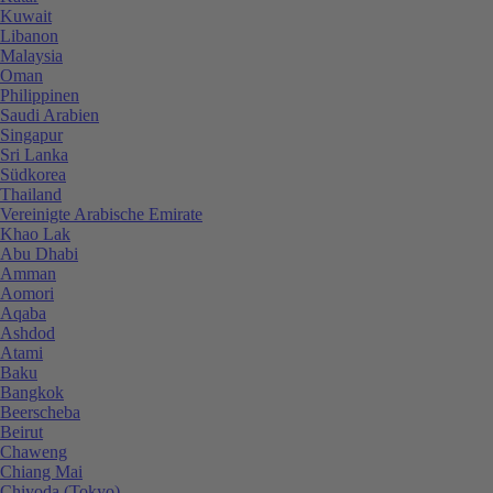
Kuwait
Libanon
Malaysia
Oman
Philippinen
Saudi Arabien
Singapur
Sri Lanka
Südkorea
Thailand
Vereinigte Arabische Emirate
Khao Lak
Abu Dhabi
Amman
Aomori
Aqaba
Ashdod
Atami
Baku
Bangkok
Beerscheba
Beirut
Chaweng
Chiang Mai
Chiyoda (Tokyo)