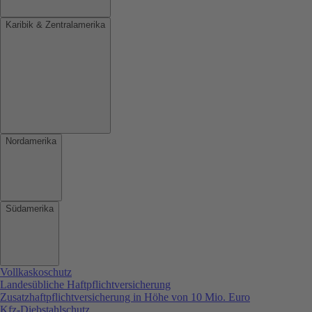
Karibik & Zentralamerika
Nordamerika
Südamerika
Vollkaskoschutz
Landesübliche Haftpflichtversicherung
Zusatzhaftpflichtversicherung in Höhe von 10 Mio. Euro
Kfz-Diebstahlschutz