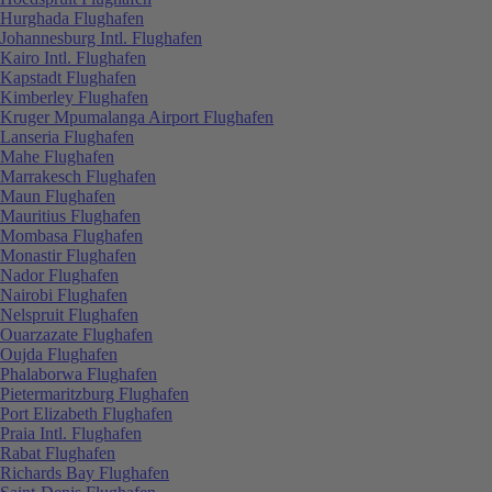
Hurghada Flughafen
Johannesburg Intl. Flughafen
Kairo Intl. Flughafen
Kapstadt Flughafen
Kimberley Flughafen
Kruger Mpumalanga Airport Flughafen
Lanseria Flughafen
Mahe Flughafen
Marrakesch Flughafen
Maun Flughafen
Mauritius Flughafen
Mombasa Flughafen
Monastir Flughafen
Nador Flughafen
Nairobi Flughafen
Nelspruit Flughafen
Ouarzazate Flughafen
Oujda Flughafen
Phalaborwa Flughafen
Pietermaritzburg Flughafen
Port Elizabeth Flughafen
Praia Intl. Flughafen
Rabat Flughafen
Richards Bay Flughafen