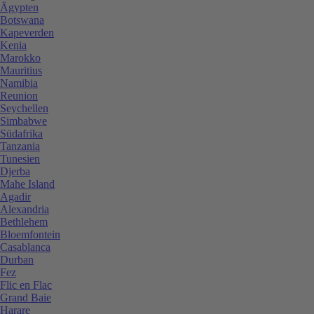
Ägypten
Botswana
Kapeverden
Kenia
Marokko
Mauritius
Namibia
Reunion
Seychellen
Simbabwe
Südafrika
Tanzania
Tunesien
Djerba
Mahe Island
Agadir
Alexandria
Bethlehem
Bloemfontein
Casablanca
Durban
Fez
Flic en Flac
Grand Baie
Harare