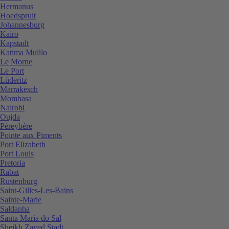
Hermanus
Hoedspruit
Johannesburg
Kairo
Kapstadt
Katima Mulilo
Le Morne
Le Port
Lüderitz
Marrakesch
Mombasa
Nairobi
Oujda
Péreybère
Pointe aux Piments
Port Elizabeth
Port Louis
Pretoria
Rabat
Rustenburg
Saint-Gilles-Les-Bains
Sainte-Marie
Saldanha
Santa Maria do Sal
Sheikh Zayed Stadt