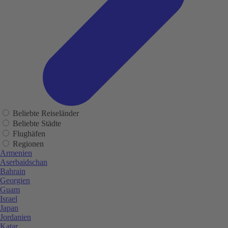
Beliebte Reiseländer
Beliebte Städte
Flughäfen
Regionen
Armenien
Aserbaidschan
Bahrain
Georgien
Guam
Israel
Japan
Jordanien
Katar