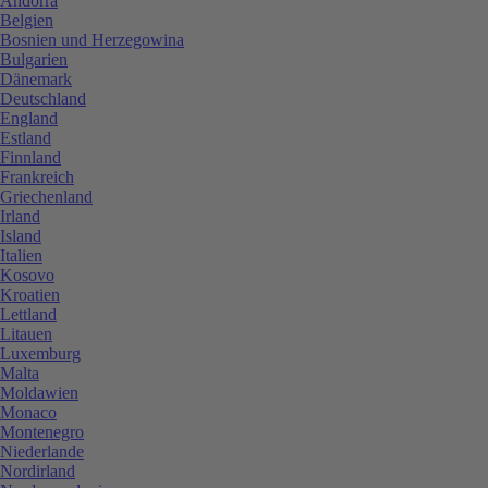
Andorra
Belgien
Bosnien und Herzegowina
Bulgarien
Dänemark
Deutschland
England
Estland
Finnland
Frankreich
Griechenland
Irland
Island
Italien
Kosovo
Kroatien
Lettland
Litauen
Luxemburg
Malta
Moldawien
Monaco
Montenegro
Niederlande
Nordirland