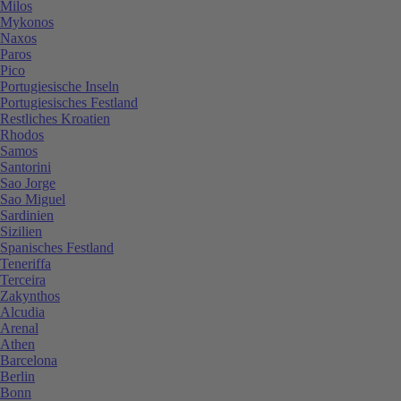
Milos
Mykonos
Naxos
Paros
Pico
Portugiesische Inseln
Portugiesisches Festland
Restliches Kroatien
Rhodos
Samos
Santorini
Sao Jorge
Sao Miguel
Sardinien
Sizilien
Spanisches Festland
Teneriffa
Terceira
Zakynthos
Alcudia
Arenal
Athen
Barcelona
Berlin
Bonn