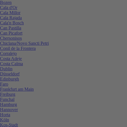
Bozen
Cala d'Or
Cala Millor
Cala Rajada
Cala'n Bosch
Can Pastilla
Can Picafort
Chersonisos
Chiclana/Novo Sancti Petri
Conil de la Frontera
Corralejo
Costa Adeje
Costa Calma
Dublin
Düsseldorf
Edinburgh
Faro
Frankfurt am Main
Freiburg
Funchal
Hamburg
Hannover
Horta
Köln
Kos-Stadt