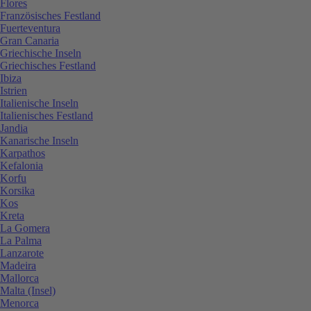
Flores
Französisches Festland
Fuerteventura
Gran Canaria
Griechische Inseln
Griechisches Festland
Ibiza
Istrien
Italienische Inseln
Italienisches Festland
Jandia
Kanarische Inseln
Karpathos
Kefalonia
Korfu
Korsika
Kos
Kreta
La Gomera
La Palma
Lanzarote
Madeira
Mallorca
Malta (Insel)
Menorca