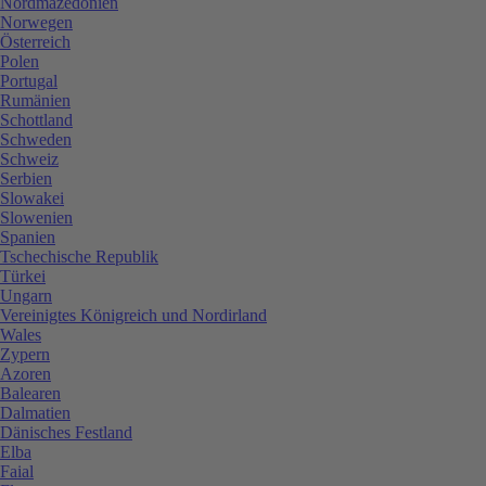
Nordmazedonien
Norwegen
Österreich
Polen
Portugal
Rumänien
Schottland
Schweden
Schweiz
Serbien
Slowakei
Slowenien
Spanien
Tschechische Republik
Türkei
Ungarn
Vereinigtes Königreich und Nordirland
Wales
Zypern
Azoren
Balearen
Dalmatien
Dänisches Festland
Elba
Faial