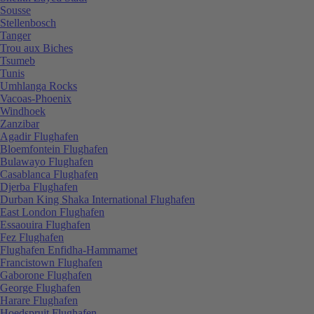
Sousse
Stellenbosch
Tanger
Trou aux Biches
Tsumeb
Tunis
Umhlanga Rocks
Vacoas-Phoenix
Windhoek
Zanzibar
Agadir Flughafen
Bloemfontein Flughafen
Bulawayo Flughafen
Casablanca Flughafen
Djerba Flughafen
Durban King Shaka International Flughafen
East London Flughafen
Essaouira Flughafen
Fez Flughafen
Flughafen Enfidha-Hammamet
Francistown Flughafen
Gaborone Flughafen
George Flughafen
Harare Flughafen
Hoedspruit Flughafen