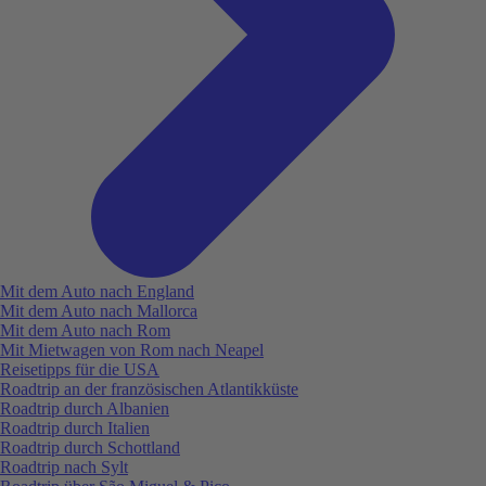
Mit dem Auto nach England
Mit dem Auto nach Mallorca
Mit dem Auto nach Rom
Mit Mietwagen von Rom nach Neapel
Reisetipps für die USA
Roadtrip an der französischen Atlantikküste
Roadtrip durch Albanien
Roadtrip durch Italien
Roadtrip durch Schottland
Roadtrip nach Sylt