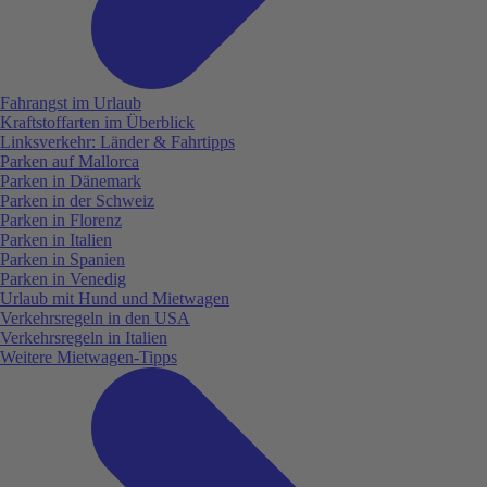
Fahrangst im Urlaub
Kraftstoffarten im Überblick
Linksverkehr: Länder & Fahrtipps
Parken auf Mallorca
Parken in Dänemark
Parken in der Schweiz
Parken in Florenz
Parken in Italien
Parken in Spanien
Parken in Venedig
Urlaub mit Hund und Mietwagen
Verkehrsregeln in den USA
Verkehrsregeln in Italien
Weitere Mietwagen-Tipps