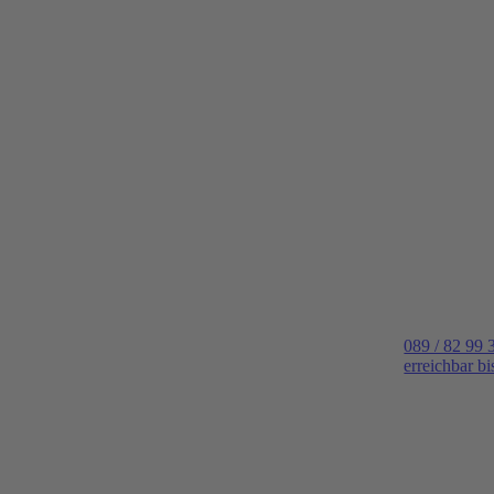
089 / 82 99 
erreichbar b