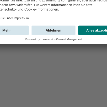
Feedback
Sie haben Fr
Buchung?