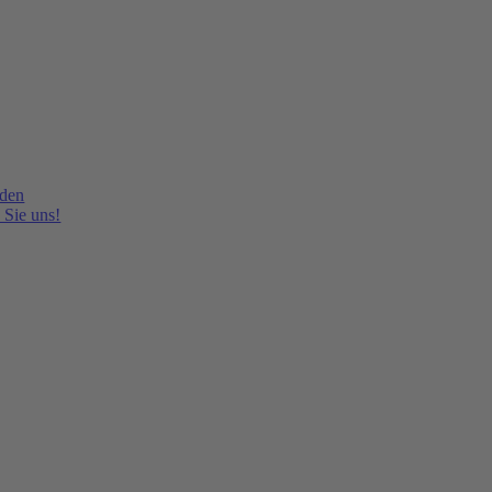
lden
 Sie uns!