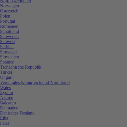
Nordmazedonien
Norwegen
Österreich
Polen
Portugal
Rumänien
Schottland
Schweden
Schweiz
Serbien
Slowakei
Slowenien
Spanien
Tschechische Republik
Türkei
Ungarn
Vereinigtes Königreich und Nordirland
Wales
Zypern
Azoren
Balearen
Dalmatien
Dänisches Festland
Elba
Faial