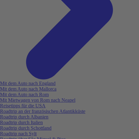
Mit dem Auto nach England
Mit dem Auto nach Mallorca
Mit dem Auto nach Rom
Mit Mietwagen von Rom nach Neapel
Reisetipps für die USA
Roadtrip an der französischen Atlantikküste
Roadtrip durch Albanien
Roadtrip durch Italien
Roadtrip durch Schottland
Roadtrip nach Sylt