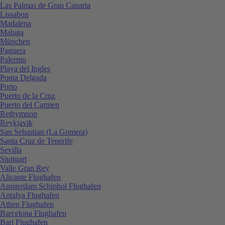
Las Palmas de Gran Canaria
Lissabon
Madalena
Malaga
München
Paguera
Palermo
Playa del Ingles
Ponta Delgada
Porto
Puerto de la Cruz
Puerto del Carmen
Rethymnon
Reykjavik
San Sebastian (La Gomera)
Santa Cruz de Tenerife
Sevilla
Stuttgart
Valle Gran Rey
Alicante Flughafen
Amsterdam Schiphol Flughafen
Antalya Flughafen
Athen Flughafen
Barcelona Flughafen
Bari Flughafen