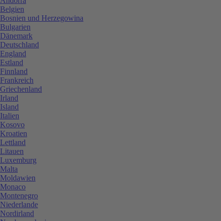
Andorra
Belgien
Bosnien und Herzegowina
Bulgarien
Dänemark
Deutschland
England
Estland
Finnland
Frankreich
Griechenland
Irland
Island
Italien
Kosovo
Kroatien
Lettland
Litauen
Luxemburg
Malta
Moldawien
Monaco
Montenegro
Niederlande
Nordirland