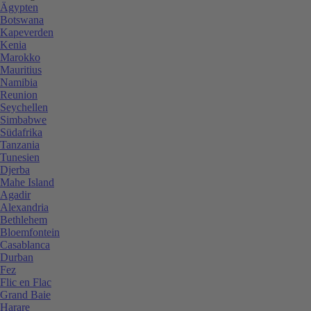
Ägypten
Botswana
Kapeverden
Kenia
Marokko
Mauritius
Namibia
Reunion
Seychellen
Simbabwe
Südafrika
Tanzania
Tunesien
Djerba
Mahe Island
Agadir
Alexandria
Bethlehem
Bloemfontein
Casablanca
Durban
Fez
Flic en Flac
Grand Baie
Harare