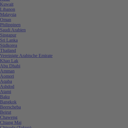
Kuwait
Libanon
Malaysia
Oman
Philippinen
Saudi Arabien
Singapur
Sri Lanka
Südkorea
Thailand
Vereinigte Arabische Emirate
Khao Lak
Abu Dhabi
Amman
Aomori
Aqaba
Ashdod
Atami
Baku
Bangkok
Beerscheba
Beirut
Chaweng
Chiang Mai
Chiyoda (Tokyo)