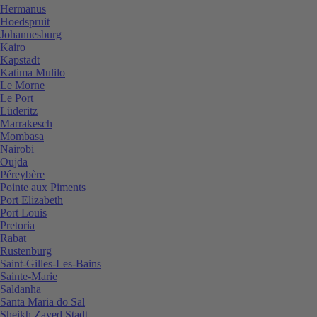
Hermanus
Hoedspruit
Johannesburg
Kairo
Kapstadt
Katima Mulilo
Le Morne
Le Port
Lüderitz
Marrakesch
Mombasa
Nairobi
Oujda
Péreybère
Pointe aux Piments
Port Elizabeth
Port Louis
Pretoria
Rabat
Rustenburg
Saint-Gilles-Les-Bains
Sainte-Marie
Saldanha
Santa Maria do Sal
Sheikh Zayed Stadt