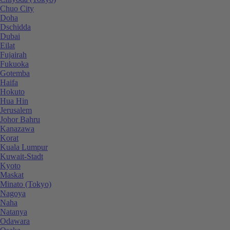
Chuo City
Doha
Dschidda
Dubai
Eilat
Fujairah
Fukuoka
Gotemba
Haifa
Hokuto
Hua Hin
Jerusalem
Johor Bahru
Kanazawa
Korat
Kuala Lumpur
Kuwait-Stadt
Kyoto
Maskat
Minato (Tokyo)
Nagoya
Naha
Natanya
Odawara