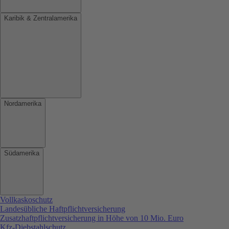
Karibik & Zentralamerika
Nordamerika
Südamerika
Vollkaskoschutz
Landesübliche Haftpflichtversicherung
Zusatzhaftpflichtversicherung in Höhe von 10 Mio. Euro
Kfz-Diebstahlschutz