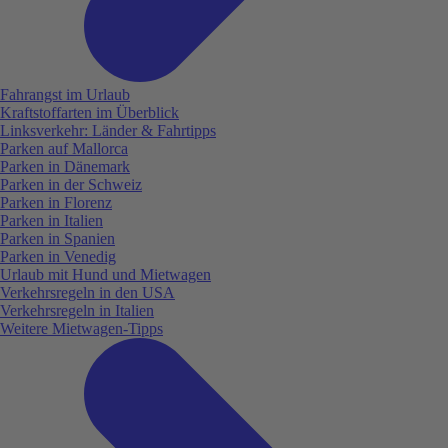
Fahrangst im Urlaub
Kraftstoffarten im Überblick
Linksverkehr: Länder & Fahrtipps
Parken auf Mallorca
Parken in Dänemark
Parken in der Schweiz
Parken in Florenz
Parken in Italien
Parken in Spanien
Parken in Venedig
Urlaub mit Hund und Mietwagen
Verkehrsregeln in den USA
Verkehrsregeln in Italien
Weitere Mietwagen-Tipps