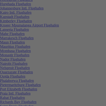
Hurghada Flughafen
Johannesburg Intl. Flughafen
Kairo Intl. Flughafen
Kapstadt Flughafen
Kimberley Flughafen
Kruger Mpumalanga Airport Flughafen
Lanseria Flughafen
Mahe Flughafen
Marrakesch Flughafen
Maun Flughafen
Mauritius Flughafen
Mombasa Flughafen
Monastir Flughafen
Nador Flughafen
Nairobi Flughafen
Nelspruit Flughafen
Ouarzazate Flughafen
Oujda Flughafen
Phalaborwa Flughafen
Pietermaritzburg Flughafen
Port Elizabeth Flughafen
Praia Intl. Flughafen
Rabat Flughafen
Richards Bay Flughafen