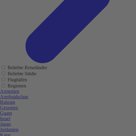
Beliebte Reiseländer
Beliebte Städte
Flughäfen
Regionen
Armenien
Aserbaidschan
Bahrain
Georgien
Guam
Israel
Japan
Jordanien
Katar