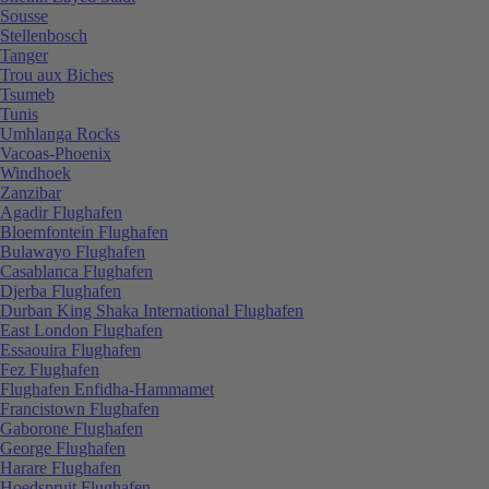
Sousse
Stellenbosch
Tanger
Trou aux Biches
Tsumeb
Tunis
Umhlanga Rocks
Vacoas-Phoenix
Windhoek
Zanzibar
Agadir Flughafen
Bloemfontein Flughafen
Bulawayo Flughafen
Casablanca Flughafen
Djerba Flughafen
Durban King Shaka International Flughafen
East London Flughafen
Essaouira Flughafen
Fez Flughafen
Flughafen Enfidha-Hammamet
Francistown Flughafen
Gaborone Flughafen
George Flughafen
Harare Flughafen
Hoedspruit Flughafen