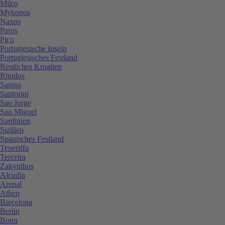
Milos
Mykonos
Naxos
Paros
Pico
Portugiesische Inseln
Portugiesisches Festland
Restliches Kroatien
Rhodos
Samos
Santorini
Sao Jorge
Sao Miguel
Sardinien
Sizilien
Spanisches Festland
Teneriffa
Terceira
Zakynthos
Alcudia
Arenal
Athen
Barcelona
Berlin
Bonn