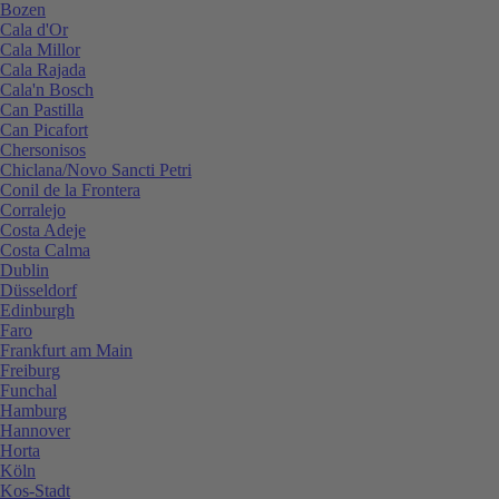
Bozen
Cala d'Or
Cala Millor
Cala Rajada
Cala'n Bosch
Can Pastilla
Can Picafort
Chersonisos
Chiclana/Novo Sancti Petri
Conil de la Frontera
Corralejo
Costa Adeje
Costa Calma
Dublin
Düsseldorf
Edinburgh
Faro
Frankfurt am Main
Freiburg
Funchal
Hamburg
Hannover
Horta
Köln
Kos-Stadt