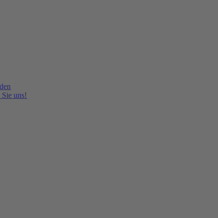
lden
 Sie uns!