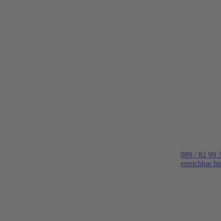
089 / 82 99 
erreichbar b