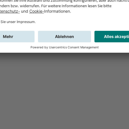
Feedback
Sie haben Fr
Buchung?