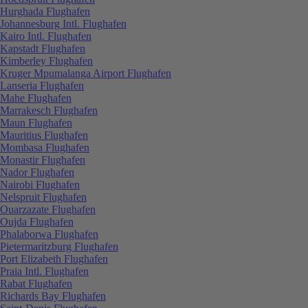
Hurghada Flughafen
Johannesburg Intl. Flughafen
Kairo Intl. Flughafen
Kapstadt Flughafen
Kimberley Flughafen
Kruger Mpumalanga Airport Flughafen
Lanseria Flughafen
Mahe Flughafen
Marrakesch Flughafen
Maun Flughafen
Mauritius Flughafen
Mombasa Flughafen
Monastir Flughafen
Nador Flughafen
Nairobi Flughafen
Nelspruit Flughafen
Ouarzazate Flughafen
Oujda Flughafen
Phalaborwa Flughafen
Pietermaritzburg Flughafen
Port Elizabeth Flughafen
Praia Intl. Flughafen
Rabat Flughafen
Richards Bay Flughafen