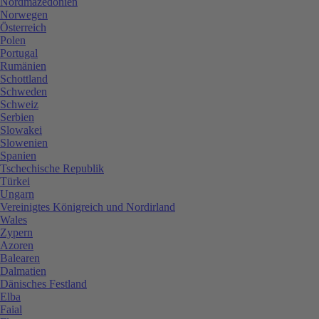
Nordmazedonien
Norwegen
Österreich
Polen
Portugal
Rumänien
Schottland
Schweden
Schweiz
Serbien
Slowakei
Slowenien
Spanien
Tschechische Republik
Türkei
Ungarn
Vereinigtes Königreich und Nordirland
Wales
Zypern
Azoren
Balearen
Dalmatien
Dänisches Festland
Elba
Faial