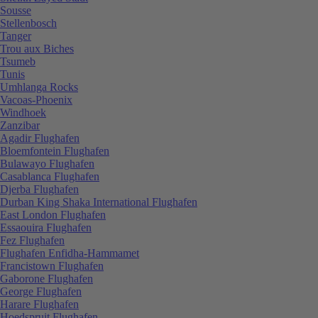
Sousse
Stellenbosch
Tanger
Trou aux Biches
Tsumeb
Tunis
Umhlanga Rocks
Vacoas-Phoenix
Windhoek
Zanzibar
Agadir Flughafen
Bloemfontein Flughafen
Bulawayo Flughafen
Casablanca Flughafen
Djerba Flughafen
Durban King Shaka International Flughafen
East London Flughafen
Essaouira Flughafen
Fez Flughafen
Flughafen Enfidha-Hammamet
Francistown Flughafen
Gaborone Flughafen
George Flughafen
Harare Flughafen
Hoedspruit Flughafen