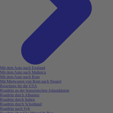
Mit dem Auto nach England
Mit dem Auto nach Mallorca
Mit dem Auto nach Rom
Mit Mietwagen von Rom nach Neapel
Reisetipps für die USA
Roadtrip an der französischen Atlantikküste
Roadtrip durch Albanien
Roadtrip durch Italien
Roadtrip durch Schottland
Roadtrip nach Sylt