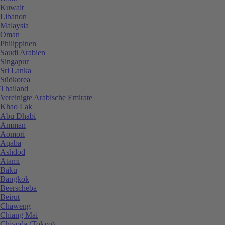
Kuwait
Libanon
Malaysia
Oman
Philippinen
Saudi Arabien
Singapur
Sri Lanka
Südkorea
Thailand
Vereinigte Arabische Emirate
Khao Lak
Abu Dhabi
Amman
Aomori
Aqaba
Ashdod
Atami
Baku
Bangkok
Beerscheba
Beirut
Chaweng
Chiang Mai
Chiyoda (Tokyo)