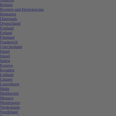
Andorra
Belgien
Bosnien und Herzegowina
Bulgarien
Dänemark
Deutschland
England
Estland
Finnland
Frankreich
Griechenland
Irland
Island
Italien
Kosovo
Kroatien
Lettland
Litauen
Luxemburg
Malta
Moldawien
Monaco
Montenegro
Niederlande
Nordirland