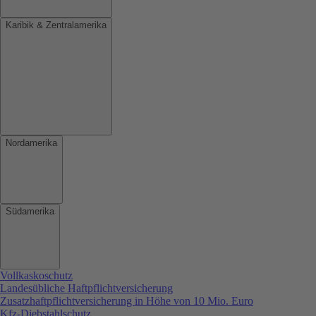
Karibik & Zentralamerika
Nordamerika
Südamerika
Vollkaskoschutz
Landesübliche Haftpflichtversicherung
Zusatzhaftpflichtversicherung in Höhe von 10 Mio. Euro
Kfz-Diebstahlschutz