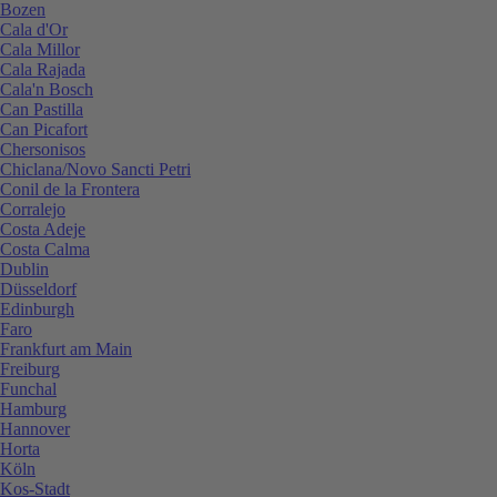
Bozen
Cala d'Or
Cala Millor
Cala Rajada
Cala'n Bosch
Can Pastilla
Can Picafort
Chersonisos
Chiclana/Novo Sancti Petri
Conil de la Frontera
Corralejo
Costa Adeje
Costa Calma
Dublin
Düsseldorf
Edinburgh
Faro
Frankfurt am Main
Freiburg
Funchal
Hamburg
Hannover
Horta
Köln
Kos-Stadt