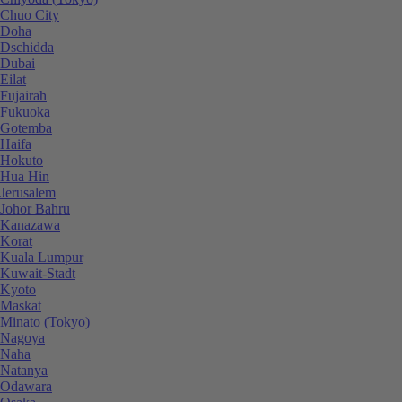
Chuo City
Doha
Dschidda
Dubai
Eilat
Fujairah
Fukuoka
Gotemba
Haifa
Hokuto
Hua Hin
Jerusalem
Johor Bahru
Kanazawa
Korat
Kuala Lumpur
Kuwait-Stadt
Kyoto
Maskat
Minato (Tokyo)
Nagoya
Naha
Natanya
Odawara