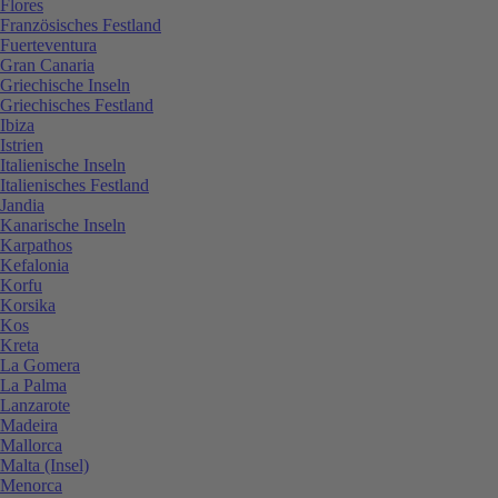
Flores
Französisches Festland
Fuerteventura
Gran Canaria
Griechische Inseln
Griechisches Festland
Ibiza
Istrien
Italienische Inseln
Italienisches Festland
Jandia
Kanarische Inseln
Karpathos
Kefalonia
Korfu
Korsika
Kos
Kreta
La Gomera
La Palma
Lanzarote
Madeira
Mallorca
Malta (Insel)
Menorca