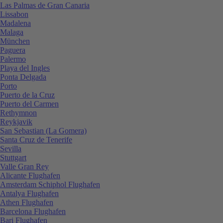
Las Palmas de Gran Canaria
Lissabon
Madalena
Malaga
München
Paguera
Palermo
Playa del Ingles
Ponta Delgada
Porto
Puerto de la Cruz
Puerto del Carmen
Rethymnon
Reykjavik
San Sebastian (La Gomera)
Santa Cruz de Tenerife
Sevilla
Stuttgart
Valle Gran Rey
Alicante Flughafen
Amsterdam Schiphol Flughafen
Antalya Flughafen
Athen Flughafen
Barcelona Flughafen
Bari Flughafen