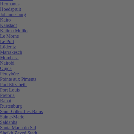
Hermanus
Hoedspruit
Johannesburg
Kairo
Kapstadt
Katima Mulilo
Le Morne
Le Port
Lüderitz
Marrakesch
Mombasa
Nairobi
Oujda
Péreybère
Pointe aux Piments
Port Elizabeth
Port Louis
Pretoria
Rabat
Rustenburg
Saint-Gilles-Les-Bains
Sainte-Marie
Saldanha
Santa Maria do Sal
Sheikh Zayed Stadt