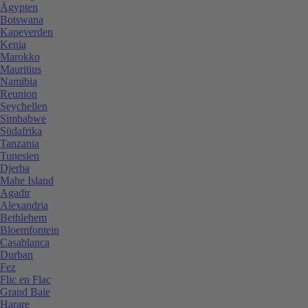
Ägypten
Botswana
Kapeverden
Kenia
Marokko
Mauritius
Namibia
Reunion
Seychellen
Simbabwe
Südafrika
Tanzania
Tunesien
Djerba
Mahe Island
Agadir
Alexandria
Bethlehem
Bloemfontein
Casablanca
Durban
Fez
Flic en Flac
Grand Baie
Harare