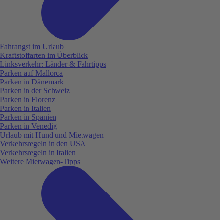
Fahrangst im Urlaub
Kraftstoffarten im Überblick
Linksverkehr: Länder & Fahrtipps
Parken auf Mallorca
Parken in Dänemark
Parken in der Schweiz
Parken in Florenz
Parken in Italien
Parken in Spanien
Parken in Venedig
Urlaub mit Hund und Mietwagen
Verkehrsregeln in den USA
Verkehrsregeln in Italien
Weitere Mietwagen-Tipps