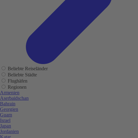
Beliebte Reiseländer
Beliebte Städte
Flughäfen
Regionen
Armenien
Aserbaidschan
Bahrain
Georgien
Guam
Israel
Japan
Jordanien
Katar