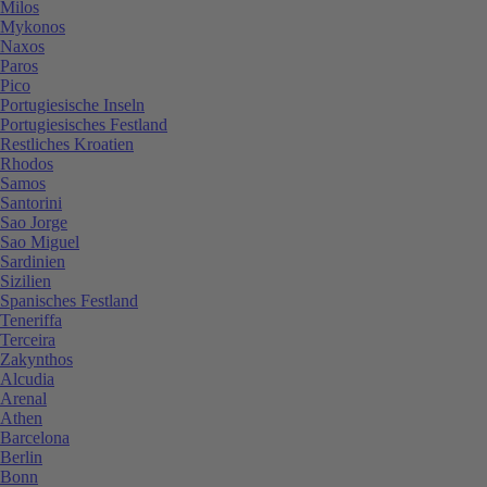
Milos
Mykonos
Naxos
Paros
Pico
Portugiesische Inseln
Portugiesisches Festland
Restliches Kroatien
Rhodos
Samos
Santorini
Sao Jorge
Sao Miguel
Sardinien
Sizilien
Spanisches Festland
Teneriffa
Terceira
Zakynthos
Alcudia
Arenal
Athen
Barcelona
Berlin
Bonn