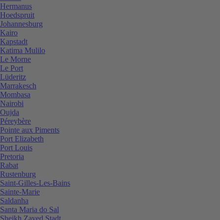
Hermanus
Hoedspruit
Johannesburg
Kairo
Kapstadt
Katima Mulilo
Le Morne
Le Port
Lüderitz
Marrakesch
Mombasa
Nairobi
Oujda
Péreybère
Pointe aux Piments
Port Elizabeth
Port Louis
Pretoria
Rabat
Rustenburg
Saint-Gilles-Les-Bains
Sainte-Marie
Saldanha
Santa Maria do Sal
Sheikh Zayed Stadt