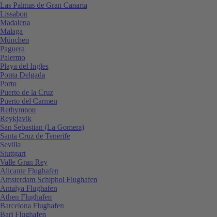
Las Palmas de Gran Canaria
Lissabon
Madalena
Malaga
München
Paguera
Palermo
Playa del Ingles
Ponta Delgada
Porto
Puerto de la Cruz
Puerto del Carmen
Rethymnon
Reykjavik
San Sebastian (La Gomera)
Santa Cruz de Tenerife
Sevilla
Stuttgart
Valle Gran Rey
Alicante Flughafen
Amsterdam Schiphol Flughafen
Antalya Flughafen
Athen Flughafen
Barcelona Flughafen
Bari Flughafen