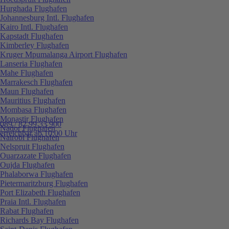
Hurghada Flughafen
Johannesburg Intl. Flughafen
Kairo Intl. Flughafen
Kapstadt Flughafen
Kimberley Flughafen
Kruger Mpumalanga Airport Flughafen
Lanseria Flughafen
Mahe Flughafen
Marrakesch Flughafen
Maun Flughafen
Mauritius Flughafen
Mombasa Flughafen
Monastir Flughafen
089 / 82 99 33 900
Nador Flughafen
erreichbar ab 10:00 Uhr
Nairobi Flughafen
Nelspruit Flughafen
Ouarzazate Flughafen
Oujda Flughafen
Phalaborwa Flughafen
Pietermaritzburg Flughafen
Port Elizabeth Flughafen
Praia Intl. Flughafen
Rabat Flughafen
Richards Bay Flughafen