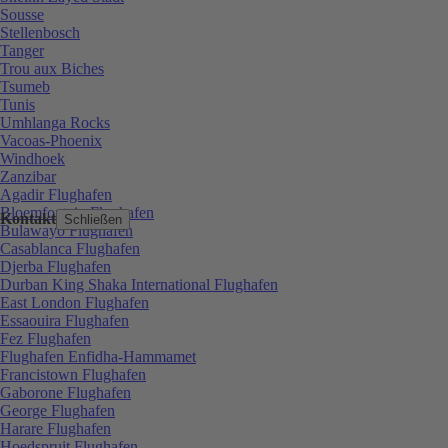
Sousse
Stellenbosch
Tanger
Trou aux Biches
Tsumeb
Tunis
Umhlanga Rocks
Vacoas-Phoenix
Windhoek
Zanzibar
Agadir Flughafen
Bloemfontein Flughafen
Kontakt
Schließen
Bulawayo Flughafen
Casablanca Flughafen
Djerba Flughafen
Durban King Shaka International Flughafen
East London Flughafen
Essaouira Flughafen
Fez Flughafen
Flughafen Enfidha-Hammamet
Francistown Flughafen
Gaborone Flughafen
George Flughafen
Harare Flughafen
Hoedspruit Flughafen