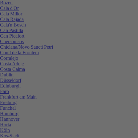
Bozen
Cala d'Or
Cala Millor
Cala Rajada
Cala'n Bosch
Can Pastilla
Can Picafort
Chersonisos
Chiclana/Novo Sancti Petri
Conil de la Frontera
Corralejo
Costa Adeje
Costa Calma
Dublin
Düsseldorf
Edinburgh
Faro
Frankfurt am Main
Freiburg
Funchal
Hamburg
Hannover
Horta
Köln
Kos-Stadt