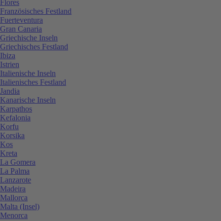
Flores
Französisches Festland
Fuerteventura
Gran Canaria
Griechische Inseln
Griechisches Festland
Ibiza
Istrien
Italienische Inseln
Italienisches Festland
Jandia
Kanarische Inseln
Karpathos
Kefalonia
Korfu
Korsika
Kos
Kreta
La Gomera
La Palma
Lanzarote
Madeira
Mallorca
Malta (Insel)
Menorca