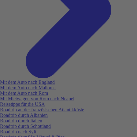
Mit dem Auto nach England
Mit dem Auto nach Mallorca
Mit dem Auto nach Rom
Mit Mietwagen von Rom nach Neapel
Reisetipps für die USA
Roadtrip an der französischen Atlantikküste
Roadtrip durch Albanien
Roadtrip durch Italien
Roadtrip durch Schottland
Roadtrip nach Sylt