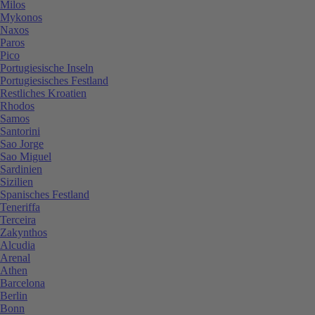
Milos
Mykonos
Naxos
Paros
Pico
Portugiesische Inseln
Portugiesisches Festland
Restliches Kroatien
Rhodos
Samos
Santorini
Sao Jorge
Sao Miguel
Sardinien
Sizilien
Spanisches Festland
Teneriffa
Terceira
Zakynthos
Alcudia
Arenal
Athen
Barcelona
Berlin
Bonn