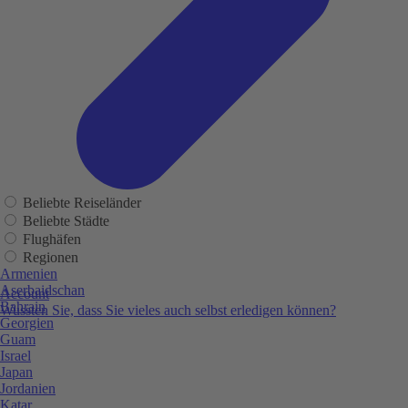
Beliebte Reiseländer
Beliebte Städte
Flughäfen
Regionen
Armenien
Aserbaidschan
Account
Bahrain
Wussten Sie, dass Sie vieles auch selbst erledigen können?
Georgien
Guam
Israel
Japan
Jordanien
Katar