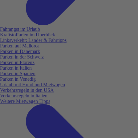
Fahrangst im Urlaub
Kraftstoffarten im Überblick
Linksverkehr: Länder & Fahrtipps
Parken auf Mallorca
Parken in Dänemark
Parken in der Schweiz
Parken in Florenz
Parken in Italien
Parken in Spanien
Parken in Venedig
Urlaub mit Hund und Mietwagen
Verkehrsregeln in den USA
Verkehrsregeln in Italien
Weitere Mietwagen-Tipps