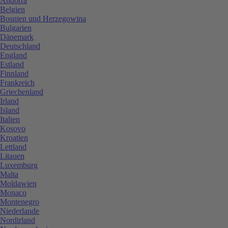
Andorra
Belgien
Bosnien und Herzegowina
Bulgarien
Dänemark
Deutschland
England
Estland
Finnland
Frankreich
Griechenland
Irland
Island
Italien
Kosovo
Kroatien
Lettland
Litauen
Luxemburg
Malta
Moldawien
Monaco
Montenegro
Niederlande
Nordirland