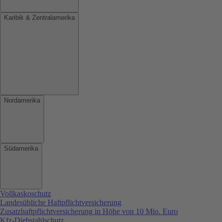
Karibik & Zentralamerika
Nordamerika
Südamerika
Vollkaskoschutz
Landesübliche Haftpflichtversicherung
Zusatzhaftpflichtversicherung in Höhe von 10 Mio. Euro
Kfz-Diebstahlschutz