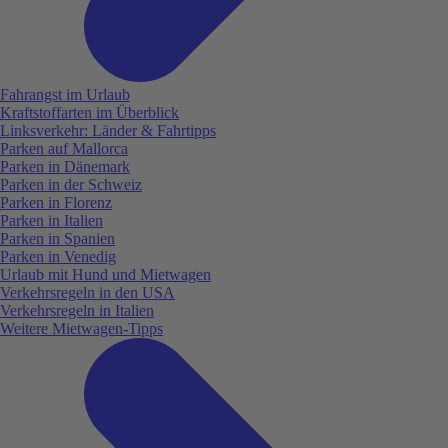
Fahrangst im Urlaub
Kraftstoffarten im Überblick
Linksverkehr: Länder & Fahrtipps
Parken auf Mallorca
Parken in Dänemark
Parken in der Schweiz
Parken in Florenz
Parken in Italien
Parken in Spanien
Parken in Venedig
Urlaub mit Hund und Mietwagen
Verkehrsregeln in den USA
Verkehrsregeln in Italien
Weitere Mietwagen-Tipps