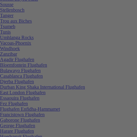
Sousse
Stellenbosch
Tanger
Trou aux Biches
Tsumeb
Tunis
Umhlanga Rocks
Vacoas-Phoenix
Windhoek
Zanzibar
Agadir Flughafen
Bloemfontein Flughafen
Bulawayo Flughafen
Casablanca Flughafen
Djerba Flughafen
Durban King Shaka International Flughafen
East London Flughafen
Essaouira Flughafen
Fez Flughafen
Flughafen Enfidha-Hammamet
Francistown Flughafen
Gaborone Flughafen
George Flughafen
Harare Flughafen
Hoedspruit Flughafen