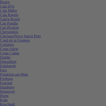
Bozen
Cala d'Or
Cala Millor
Cala Rajada
Cala'n Bosch
Can Pastilla
Can Picafort
Chersonisos
Chiclana/Novo Sancti Petri
Conil de la Frontera
Corralejo
Costa Adeje
Costa Calma
Dublin
Düsseldorf
Edinburgh
Faro
Frankfurt am Main
Freiburg
Funchal
Hamburg
Hannover
Horta
Köln
Kos-Stadt