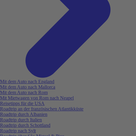
Mit dem Auto nach England
Mit dem Auto nach Mallorca
Mit dem Auto nach Rom
Mit Mietwagen von Rom nach Neapel
Reisetipps für die USA
Roadtrip an der französischen Atlantikküste
Roadtrip durch Albanien
Roadtrip durch Italien
Roadtrip durch Schottland
Roadtrip nach Sylt