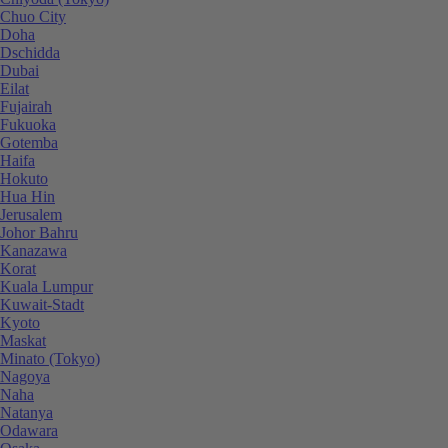
Chuo City
Doha
Dschidda
Dubai
Eilat
Fujairah
Fukuoka
Gotemba
Haifa
Hokuto
Hua Hin
Jerusalem
Johor Bahru
Kanazawa
Korat
Kuala Lumpur
Kuwait-Stadt
Kyoto
Maskat
Minato (Tokyo)
Nagoya
Naha
Natanya
Odawara