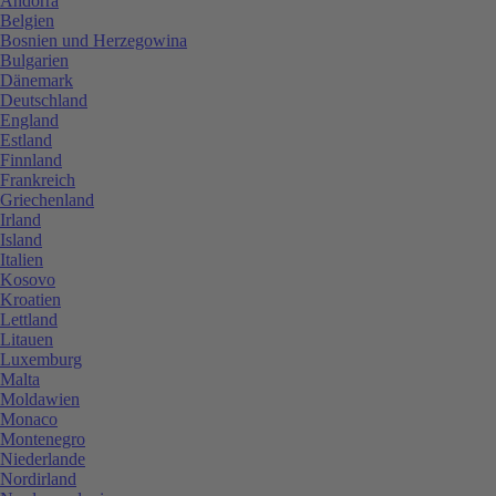
Andorra
Belgien
Bosnien und Herzegowina
Bulgarien
Dänemark
Deutschland
England
Estland
Finnland
Frankreich
Griechenland
Irland
Island
Italien
Kosovo
Kroatien
Lettland
Litauen
Luxemburg
Malta
Moldawien
Monaco
Montenegro
Niederlande
Nordirland