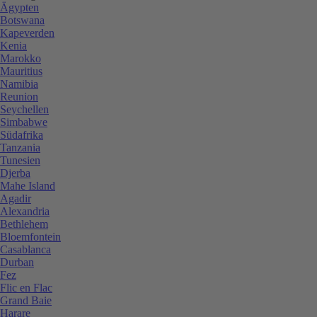
Ägypten
Botswana
Kapeverden
Kenia
Marokko
Mauritius
Namibia
Reunion
Seychellen
Simbabwe
Südafrika
Tanzania
Tunesien
Djerba
Mahe Island
Agadir
Alexandria
Bethlehem
Bloemfontein
Casablanca
Durban
Fez
Flic en Flac
Grand Baie
Harare