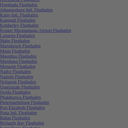
Hurghada Flughafen
Johannesburg Intl. Flughafen
Kairo Intl. Flughafen
Kapstadt Flughafen
Kimberley Flughafen
Kruger Mpumalanga Airport Flughafen
Lanseria Flughafen
Mahe Flughafen
Marrakesch Flughafen
Maun Flughafen
Mauritius Flughafen
Mombasa Flughafen
Monastir Flughafen
Nador Flughafen
Nairobi Flughafen
Nelspruit Flughafen
Ouarzazate Flughafen
Oujda Flughafen
Phalaborwa Flughafen
Pietermaritzburg Flughafen
Port Elizabeth Flughafen
Praia Intl. Flughafen
Rabat Flughafen
Richards Bay Flughafen