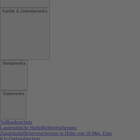
Karibik & Zentralamerika
Nordamerika
Südamerika
Vollkaskoschutz
Landesübliche Haftpflichtversicherung
Zusatzhaftpflichtversicherung in Höhe von 10 Mio. Euro
Kfz-Diebstahlschutz