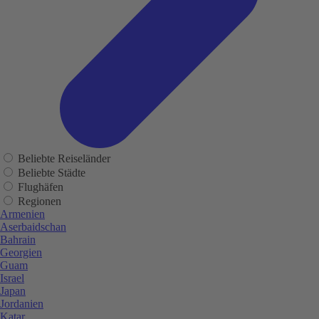
Beliebte Reiseländer
Beliebte Städte
Flughäfen
Regionen
Armenien
Aserbaidschan
Bahrain
Georgien
Guam
Israel
Japan
Jordanien
Katar