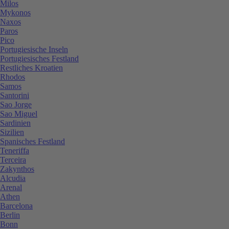
Milos
Mykonos
Naxos
Paros
Pico
Portugiesische Inseln
Portugiesisches Festland
Restliches Kroatien
Rhodos
Samos
Santorini
Sao Jorge
Sao Miguel
Sardinien
Sizilien
Spanisches Festland
Teneriffa
Terceira
Zakynthos
Alcudia
Arenal
Athen
Barcelona
Berlin
Bonn