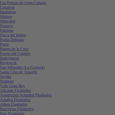
Las Palmas de Gran Canaria
Lissabon
Madalena
Malaga
München
Paguera
Palermo
Playa del Ingles
Ponta Delgada
Porto
Puerto de la Cruz
Puerto del Carmen
Rethymnon
Reykjavik
San Sebastian (La Gomera)
Santa Cruz de Tenerife
Sevilla
Stuttgart
Valle Gran Rey
Alicante Flughafen
Amsterdam Schiphol Flughafen
Antalya Flughafen
Athen Flughafen
Barcelona Flughafen
Bari Flughafen