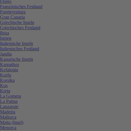
Flores
Französisches Festland
Fuerteventura
Gran Canaria
Griechische Inseln
Griechisches Festland
Ibiza
Istrien
Italienische Inseln
Italienisches Festland
Jandia
Kanarische Inseln
Karpathos
Kefalonia
Korfu
Korsika
Kos
Kreta
La Gomera
La Palma
Lanzarote
Madeira
Mallorca
Malta (Insel)
Menorca