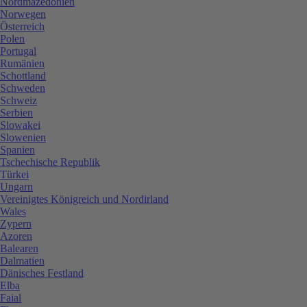
Nordmazedonien
Norwegen
Österreich
Polen
Portugal
Rumänien
Schottland
Schweden
Schweiz
Serbien
Slowakei
Slowenien
Spanien
Tschechische Republik
Türkei
Ungarn
Vereinigtes Königreich und Nordirland
Wales
Zypern
Azoren
Balearen
Dalmatien
Dänisches Festland
Elba
Faial