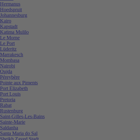
Hermanus
Hoedspruit
Johannesburg
Kairo
Kapstadt
Katima Mulilo
Le Morne
Le Port
Lüderitz
Marrakesch
Mombasa
Nairobi
Oujda
Péreybère
Pointe aux Piments
Port Elizabeth
Port Louis
Pretoria
Rabat
Rustenburg
Saint-Gilles-Les-Bains
Sainte-Marie
Saldanha
Santa Maria do Sal
Sheikh Zayed Stadt