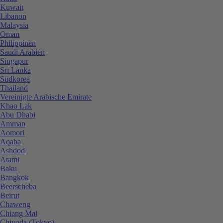
Kuwait
Libanon
Malaysia
Oman
Philippinen
Saudi Arabien
Singapur
Sri Lanka
Südkorea
Thailand
Vereinigte Arabische Emirate
Khao Lak
Abu Dhabi
Amman
Aomori
Aqaba
Ashdod
Atami
Baku
Bangkok
Beerscheba
Beirut
Chaweng
Chiang Mai
Chiyoda (Tokyo)