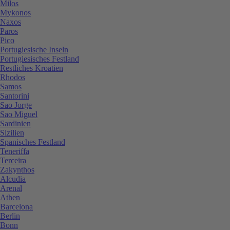
Milos
Mykonos
Naxos
Paros
Pico
Portugiesische Inseln
Portugiesisches Festland
Restliches Kroatien
Rhodos
Samos
Santorini
Sao Jorge
Sao Miguel
Sardinien
Sizilien
Spanisches Festland
Teneriffa
Terceira
Zakynthos
Alcudia
Arenal
Athen
Barcelona
Berlin
Bonn