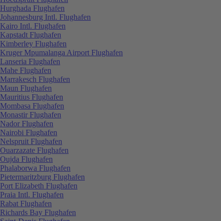
Hurghada Flughafen
Johannesburg Intl. Flughafen
Kairo Intl. Flughafen
Kapstadt Flughafen
Kimberley Flughafen
Kruger Mpumalanga Airport Flughafen
Lanseria Flughafen
Mahe Flughafen
Marrakesch Flughafen
Maun Flughafen
Mauritius Flughafen
Mombasa Flughafen
Monastir Flughafen
Nador Flughafen
Nairobi Flughafen
Nelspruit Flughafen
Ouarzazate Flughafen
Oujda Flughafen
Phalaborwa Flughafen
Pietermaritzburg Flughafen
Port Elizabeth Flughafen
Praia Intl. Flughafen
Rabat Flughafen
Richards Bay Flughafen