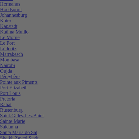
Hermanus
Hoedspruit
Johannesburg
Kairo
Kapstadt
Katima Mulilo
Le Morne
Le Port
Lüderitz
Marrakesch
Mombasa
Nairobi
Oujda
Péreybère
Pointe aux Piments
Port Elizabeth
Port Louis
Pretoria
Rabat
Rustenburg
Saint-Gilles-Les-Bains
Sainte-Marie
Saldanha
Santa Maria do Sal
Sheikh Zayed Stadt