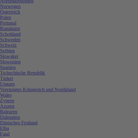
Nordmazedonien
Norwegen
Österreich
Polen
Portugal
Rumänien
Schottland
Schweden
Schweiz
Serbien
Slowakei
Slowenien
Spanien
Tschechische Republik
Türkei
Ungarn
Vereinigtes Königreich und Nordirland
Wales
Zypern
Azoren
Balearen
Dalmatien
Dänisches Festland
Elba
Faial