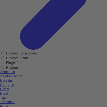
Beliebte Reiseländer
Beliebte Städte
Flughäfen
Regionen
Armenien
Aserbaidschan
Bahrain
Georgien
Guam
Israel
Japan
Jordanien
Katar