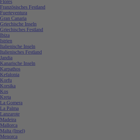
Flores
Französisches Festland
Fuerteventura
Gran Canaria
Griechische Inseln
Griechisches Festland
Ibiza
Istrien
Italienische Inseln
Italienisches Festland
Jandia
Kanarische Inseln
Karpathos
Kefalonia
Korfu
Korsika
Kos
Kreta
La Gomera
La Palma
Lanzarote
Madeira
Mallorca
Malta (Insel)
Menorca