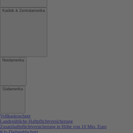
Karibik & Zentralamerika
Nordamerika
Südamerika
Vollkaskoschutz
Landesübliche Haftpflichtversicherung
Zusatzhaftpflichtversicherung in Höhe von 10 Mio. Euro
Kfz-Diebstahlschutz