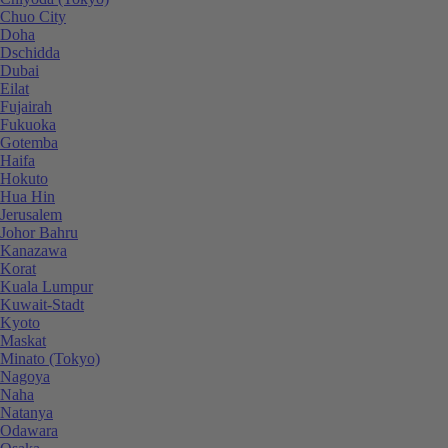
Chuo City
Doha
Dschidda
Dubai
Eilat
Fujairah
Fukuoka
Gotemba
Haifa
Hokuto
Hua Hin
Jerusalem
Johor Bahru
Kanazawa
Korat
Kuala Lumpur
Kuwait-Stadt
Kyoto
Maskat
Minato (Tokyo)
Nagoya
Naha
Natanya
Odawara