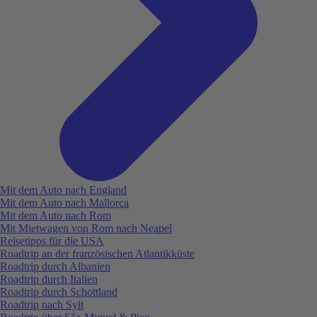
Mit dem Auto nach England
Mit dem Auto nach Mallorca
Mit dem Auto nach Rom
Mit Mietwagen von Rom nach Neapel
Reisetipps für die USA
Roadtrip an der französischen Atlantikküste
Roadtrip durch Albanien
Roadtrip durch Italien
Roadtrip durch Schottland
Roadtrip nach Sylt