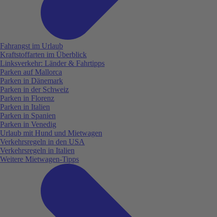
Fahrangst im Urlaub
Kraftstoffarten im Überblick
Linksverkehr: Länder & Fahrtipps
Parken auf Mallorca
Parken in Dänemark
Parken in der Schweiz
Parken in Florenz
Parken in Italien
Parken in Spanien
Parken in Venedig
Urlaub mit Hund und Mietwagen
Verkehrsregeln in den USA
Verkehrsregeln in Italien
Weitere Mietwagen-Tipps