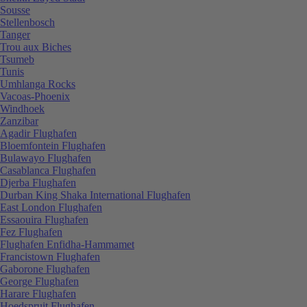
Sousse
Stellenbosch
Tanger
Trou aux Biches
Tsumeb
Tunis
Umhlanga Rocks
Vacoas-Phoenix
Windhoek
Zanzibar
Agadir Flughafen
Bloemfontein Flughafen
Bulawayo Flughafen
Casablanca Flughafen
Djerba Flughafen
Durban King Shaka International Flughafen
East London Flughafen
Essaouira Flughafen
Fez Flughafen
Flughafen Enfidha-Hammamet
Francistown Flughafen
Gaborone Flughafen
George Flughafen
Harare Flughafen
Hoedspruit Flughafen