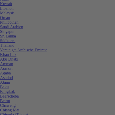
Kuwait
Libanon
Malaysia
Oman
Philippinen
Saudi Arabien
Singapur
Sri Lanka
Südkorea
Thailand
Vereinigte Arabische Emirate
Khao Lak
Abu Dhabi
Amman
Aomori
Aqaba
Ashdod
Atami
Baku
Bangkok
Beerscheba
Beirut
Chaweng
Chiang Mai
Chiyoda (Tokyo)