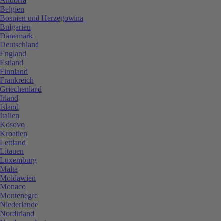
Andorra
Belgien
Bosnien und Herzegowina
Bulgarien
Dänemark
Deutschland
England
Estland
Finnland
Frankreich
Griechenland
Irland
Island
Italien
Kosovo
Kroatien
Lettland
Litauen
Luxemburg
Malta
Moldawien
Monaco
Montenegro
Niederlande
Nordirland