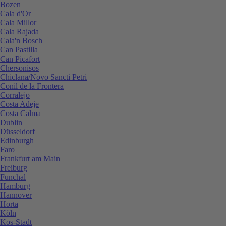
Bozen
Cala d'Or
Cala Millor
Cala Rajada
Cala'n Bosch
Can Pastilla
Can Picafort
Chersonisos
Chiclana/Novo Sancti Petri
Conil de la Frontera
Corralejo
Costa Adeje
Costa Calma
Dublin
Düsseldorf
Edinburgh
Faro
Frankfurt am Main
Freiburg
Funchal
Hamburg
Hannover
Horta
Köln
Kos-Stadt