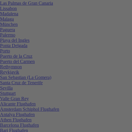
Las Palmas de Gran Canaria
Lissabon
Madalena
Malaga
München
Paguera
Palermo
Playa del Ingles
Ponta Delgada
Porto
Puerto de la Cruz
Puerto del Carmen
Rethymnon
Reykjavik
San Sebastian (La Gomera)
Santa Cruz de Tenerife
Sevilla
Stuttgart
Valle Gran Rey
Alicante Flughafen
Amsterdam Schiphol Flughafen
Antalya Flughafen
Athen Flughafen
Barcelona Flughafen
Bari Flughafen