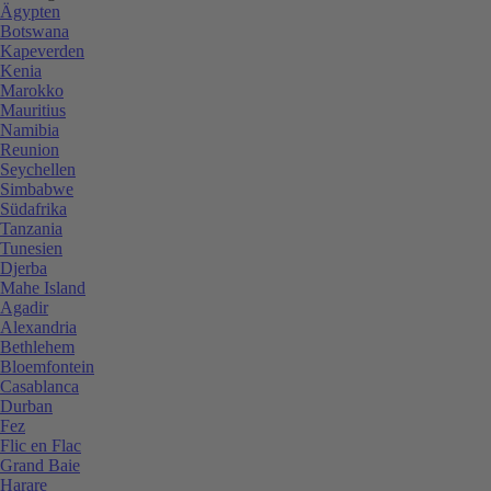
Ägypten
Botswana
Kapeverden
Kenia
Marokko
Mauritius
Namibia
Reunion
Seychellen
Simbabwe
Südafrika
Tanzania
Tunesien
Djerba
Mahe Island
Agadir
Alexandria
Bethlehem
Bloemfontein
Casablanca
Durban
Fez
Flic en Flac
Grand Baie
Harare