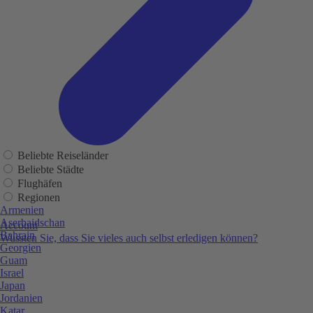
Beliebte Reiseländer
Beliebte Städte
Flughäfen
Regionen
Armenien
Aserbaidschan
Account
Bahrain
Wussten Sie, dass Sie vieles auch selbst erledigen können?
Georgien
Guam
Israel
Japan
Jordanien
Katar