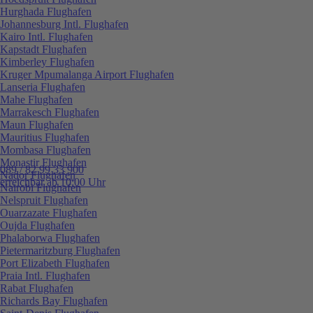
Hurghada Flughafen
Johannesburg Intl. Flughafen
Kairo Intl. Flughafen
Kapstadt Flughafen
Kimberley Flughafen
Kruger Mpumalanga Airport Flughafen
Lanseria Flughafen
Mahe Flughafen
Marrakesch Flughafen
Maun Flughafen
Mauritius Flughafen
Mombasa Flughafen
Monastir Flughafen
089 / 82 99 33 900
Nador Flughafen
erreichbar ab 10:00 Uhr
Nairobi Flughafen
Nelspruit Flughafen
Ouarzazate Flughafen
Oujda Flughafen
Phalaborwa Flughafen
Pietermaritzburg Flughafen
Port Elizabeth Flughafen
Praia Intl. Flughafen
Rabat Flughafen
Richards Bay Flughafen