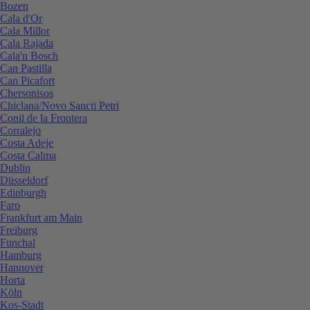
Bozen
Cala d'Or
Cala Millor
Cala Rajada
Cala'n Bosch
Can Pastilla
Can Picafort
Chersonisos
Chiclana/Novo Sancti Petri
Conil de la Frontera
Corralejo
Costa Adeje
Costa Calma
Dublin
Düsseldorf
Edinburgh
Faro
Frankfurt am Main
Freiburg
Funchal
Hamburg
Hannover
Horta
Köln
Kos-Stadt