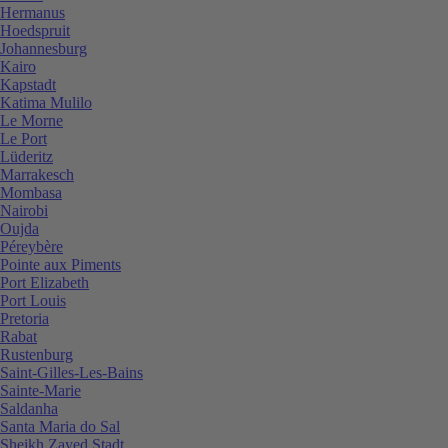
Hermanus
Hoedspruit
Johannesburg
Kairo
Kapstadt
Katima Mulilo
Le Morne
Le Port
Lüderitz
Marrakesch
Mombasa
Nairobi
Oujda
Péreybère
Pointe aux Piments
Port Elizabeth
Port Louis
Pretoria
Rabat
Rustenburg
Saint-Gilles-Les-Bains
Sainte-Marie
Saldanha
Santa Maria do Sal
Sheikh Zayed Stadt