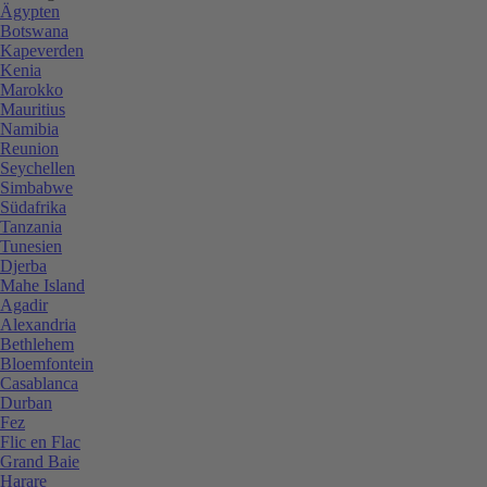
Ägypten
Botswana
Kapeverden
Kenia
Marokko
Mauritius
Namibia
Reunion
Seychellen
Simbabwe
Südafrika
Tanzania
Tunesien
Djerba
Mahe Island
Agadir
Alexandria
Bethlehem
Bloemfontein
Casablanca
Durban
Fez
Flic en Flac
Grand Baie
Harare