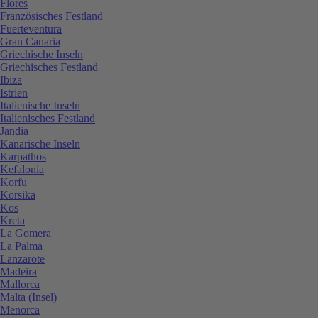
Flores
Französisches Festland
Fuerteventura
Gran Canaria
Griechische Inseln
Griechisches Festland
Ibiza
Istrien
Italienische Inseln
Italienisches Festland
Jandia
Kanarische Inseln
Karpathos
Kefalonia
Korfu
Korsika
Kos
Kreta
La Gomera
La Palma
Lanzarote
Madeira
Mallorca
Malta (Insel)
Menorca