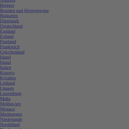
Andorra
Belgien
Bosnien und Herzegowina
Bulgarien
Dänemark
Deutschland
England
Estland
Finnland
Frankreich
Griechenland
Irland
Island
Italien
Kosovo
Kroatien
Lettland
Litauen
Luxemburg
Malta
Moldawien
Monaco
Montenegro
Niederlande
Nordirland