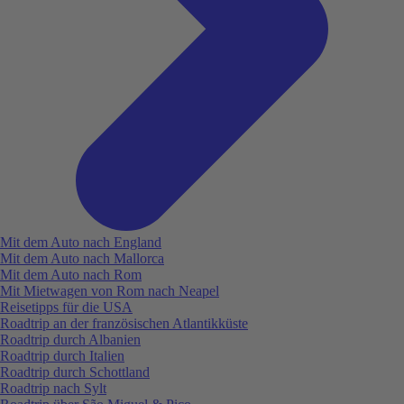
Mit dem Auto nach England
Mit dem Auto nach Mallorca
Mit dem Auto nach Rom
Mit Mietwagen von Rom nach Neapel
Reisetipps für die USA
Roadtrip an der französischen Atlantikküste
Roadtrip durch Albanien
Roadtrip durch Italien
Roadtrip durch Schottland
Roadtrip nach Sylt