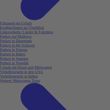
Fahrangst im Urlaub
Kraftstoffarten im Überblick
Linksverkehr: Länder & Fahrtipps
Parken auf Mallorca
Parken in Dänemark
Parken in der Schweiz
Parken in Florenz
Parken in Italien
Parken in Spanien
Parken in Venedig
Urlaub mit Hund und Mietwagen
Verkehrsregeln in den USA
Verkehrsregeln in Italien
Weitere Mietwagen-Tipps