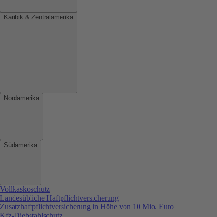
Karibik & Zentralamerika
Nordamerika
Südamerika
Vollkaskoschutz
Landesübliche Haftpflichtversicherung
Zusatzhaftpflichtversicherung in Höhe von 10 Mio. Euro
Kfz-Diebstahlschutz