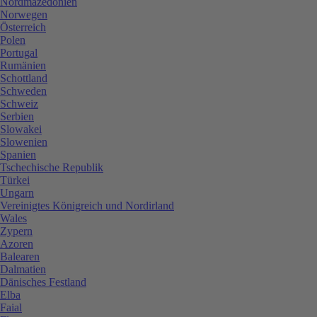
Nordmazedonien
Norwegen
Österreich
Polen
Portugal
Rumänien
Schottland
Schweden
Schweiz
Serbien
Slowakei
Slowenien
Spanien
Tschechische Republik
Türkei
Ungarn
Vereinigtes Königreich und Nordirland
Wales
Zypern
Azoren
Balearen
Dalmatien
Dänisches Festland
Elba
Faial