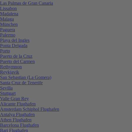
Las Palmas de Gran Canaria
Lissabon
Madalena
Malaga
München
Paguera
Palermo
Playa del Ingles
Ponta Delgada
Porto
Puerto de la Cruz
Puerto del Carmen
Rethymnon
Reykjavik
San Sebastian (La Gomera)
Santa Cruz de Tenerife
Sevilla
Stuttgart
Valle Gran Rey
Alicante Flughafen
Amsterdam Schiphol Flughafen
Antalya Flughafen
Athen Flughafen
Barcelona Flughafen
Bari Flughafen