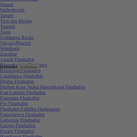
Sousse
Stellenbosch
Tanger
Trou aux Biches
Tsumeb
Tunis
Umhlanga Rocks
Vacoas-Phoenix
Windhoek
Zanzibar
Agadir Flughafen
Bloemfontein Flughafen
Kontakt
Schließen
Bulawayo Flughafen
Casablanca Flughafen
Djerba Flughafen
Durban King Shaka International Flughafen
East London Flughafen
Essaouira Flughafen
Fez Flughafen
Flughafen Enfidha-Hammamet
Francistown Flughafen
Gaborone Flughafen
George Flughafen
Harare Flughafen
Hoedspruit Flughafen