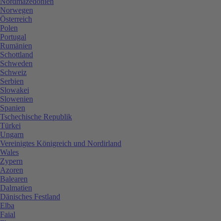
Nordmazedonien
Norwegen
Österreich
Polen
Portugal
Rumänien
Schottland
Schweden
Schweiz
Serbien
Slowakei
Slowenien
Spanien
Tschechische Republik
Türkei
Ungarn
Vereinigtes Königreich und Nordirland
Wales
Zypern
Azoren
Balearen
Dalmatien
Dänisches Festland
Elba
Faial