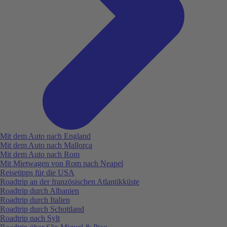
Mit dem Auto nach England
Mit dem Auto nach Mallorca
Mit dem Auto nach Rom
Mit Mietwagen von Rom nach Neapel
Reisetipps für die USA
Roadtrip an der französischen Atlantikküste
Roadtrip durch Albanien
Roadtrip durch Italien
Roadtrip durch Schottland
Roadtrip nach Sylt