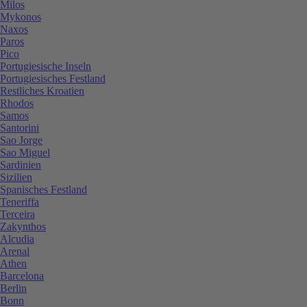
Milos
Mykonos
Naxos
Paros
Pico
Portugiesische Inseln
Portugiesisches Festland
Restliches Kroatien
Rhodos
Samos
Santorini
Sao Jorge
Sao Miguel
Sardinien
Sizilien
Spanisches Festland
Teneriffa
Terceira
Zakynthos
Alcudia
Arenal
Athen
Barcelona
Berlin
Bonn