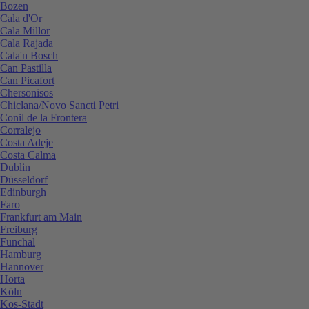
Bozen
Cala d'Or
Cala Millor
Cala Rajada
Cala'n Bosch
Can Pastilla
Can Picafort
Chersonisos
Chiclana/Novo Sancti Petri
Conil de la Frontera
Corralejo
Costa Adeje
Costa Calma
Dublin
Düsseldorf
Edinburgh
Faro
Frankfurt am Main
Freiburg
Funchal
Hamburg
Hannover
Horta
Köln
Kos-Stadt