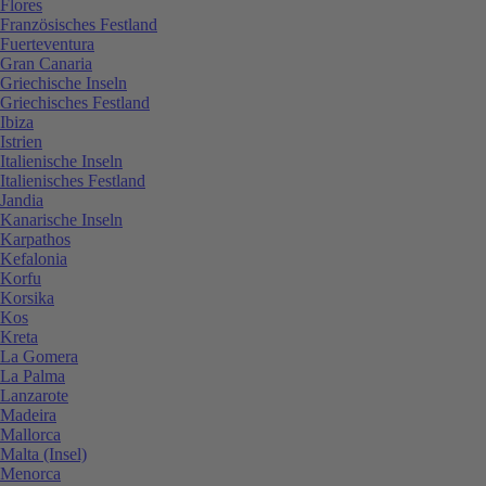
Flores
Französisches Festland
Fuerteventura
Gran Canaria
Griechische Inseln
Griechisches Festland
Ibiza
Istrien
Italienische Inseln
Italienisches Festland
Jandia
Kanarische Inseln
Karpathos
Kefalonia
Korfu
Korsika
Kos
Kreta
La Gomera
La Palma
Lanzarote
Madeira
Mallorca
Malta (Insel)
Menorca