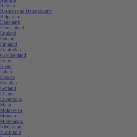
Andorra
Belgien
Bosnien und Herzegowina
Bulgarien
Dänemark
Deutschland
England
Estland
Finnland
Frankreich
Griechenland
Irland
Island
Italien
Kosovo
Kroatien
Lettland
Litauen
Luxemburg
Malta
Moldawien
Monaco
Montenegro
Niederlande
Nordirland