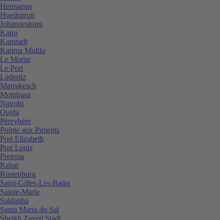
Hermanus
Hoedspruit
Johannesburg
Kairo
Kapstadt
Katima Mulilo
Le Morne
Le Port
Lüderitz
Marrakesch
Mombasa
Nairobi
Oujda
Péreybère
Pointe aux Piments
Port Elizabeth
Port Louis
Pretoria
Rabat
Rustenburg
Saint-Gilles-Les-Bains
Sainte-Marie
Saldanha
Santa Maria do Sal
Sheikh Zayed Stadt