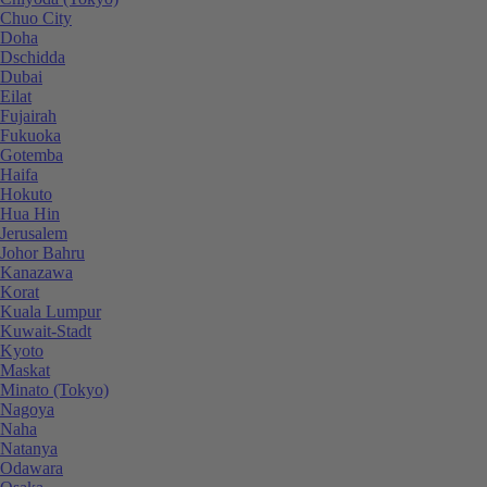
Chuo City
Doha
Dschidda
Dubai
Eilat
Fujairah
Fukuoka
Gotemba
Haifa
Hokuto
Hua Hin
Jerusalem
Johor Bahru
Kanazawa
Korat
Kuala Lumpur
Kuwait-Stadt
Kyoto
Maskat
Minato (Tokyo)
Nagoya
Naha
Natanya
Odawara