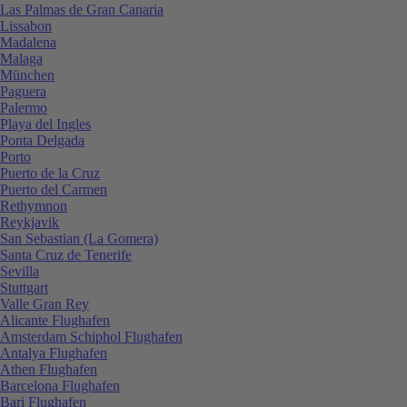
Las Palmas de Gran Canaria
Lissabon
Madalena
Malaga
München
Paguera
Palermo
Playa del Ingles
Ponta Delgada
Porto
Puerto de la Cruz
Puerto del Carmen
Rethymnon
Reykjavik
San Sebastian (La Gomera)
Santa Cruz de Tenerife
Sevilla
Stuttgart
Valle Gran Rey
Alicante Flughafen
Amsterdam Schiphol Flughafen
Antalya Flughafen
Athen Flughafen
Barcelona Flughafen
Bari Flughafen