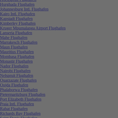
Hurghada Flughafen
Johannesburg Intl. Flughafen
Kairo Intl. Flughafen
Kapstadt Flughafen
Kimberley Flughafen
Kruger Mpumalanga Airport Flughafen
Lanseria Flughafen
Mahe Flughafen
Marrakesch Flughafen
Maun Flughafen
Mauritius Flughafen
Mombasa Flughafen
Monastir Flughafen
Nador Flughafen
Nairobi Flughafen
Nelspruit Flughafen
Ouarzazate Flughafen
Oujda Flughafen
Phalaborwa Flughafen
Pietermaritzburg Flughafen
Port Elizabeth Flughafen
Praia Intl. Flughafen
Rabat Flughafen
Richards Bay Flughafen