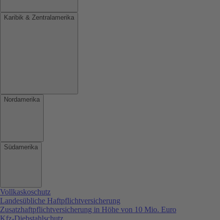
Karibik & Zentralamerika
Nordamerika
Südamerika
Vollkaskoschutz
Landesübliche Haftpflichtversicherung
Zusatzhaftpflichtversicherung in Höhe von 10 Mio. Euro
Kfz-Diebstahlschutz