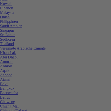
Kuwait
Libanon
Malaysia
Oman
Philippinen
Saudi Arabien
Singapur
Sri Lanka
Südkorea
Thailand
Vereinigte Arabische Emirate
Khao Lak
Abu Dhabi
Amman
Aomori
Aqaba
Ashdod
Atami
Baku
Bangkok
Beerscheba
Beirut
Chaweng
Chiang Mai
Chiyoda (Tokyo)