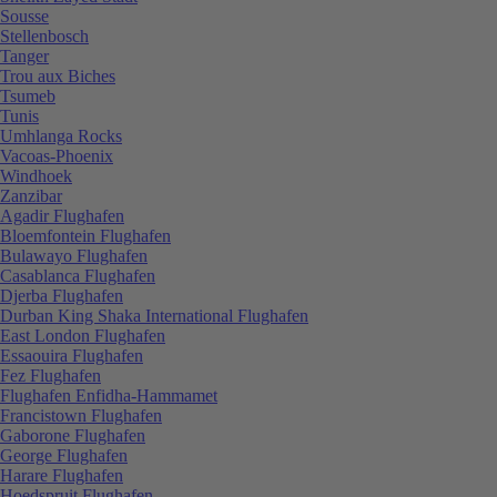
Sousse
Stellenbosch
Tanger
Trou aux Biches
Tsumeb
Tunis
Umhlanga Rocks
Vacoas-Phoenix
Windhoek
Zanzibar
Agadir Flughafen
Bloemfontein Flughafen
Bulawayo Flughafen
Casablanca Flughafen
Djerba Flughafen
Durban King Shaka International Flughafen
East London Flughafen
Essaouira Flughafen
Fez Flughafen
Flughafen Enfidha-Hammamet
Francistown Flughafen
Gaborone Flughafen
George Flughafen
Harare Flughafen
Hoedspruit Flughafen