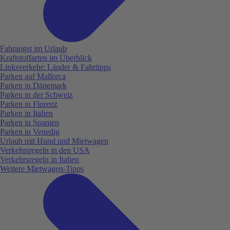
Fahrangst im Urlaub
Kraftstoffarten im Überblick
Linksverkehr: Länder & Fahrtipps
Parken auf Mallorca
Parken in Dänemark
Parken in der Schweiz
Parken in Florenz
Parken in Italien
Parken in Spanien
Parken in Venedig
Urlaub mit Hund und Mietwagen
Verkehrsregeln in den USA
Verkehrsregeln in Italien
Weitere Mietwagen-Tipps