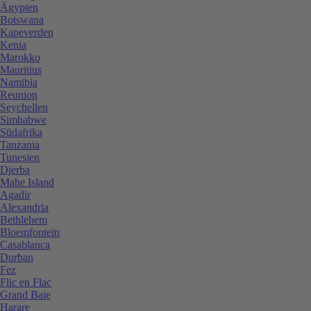
Ägypten
Botswana
Kapeverden
Kenia
Marokko
Mauritius
Namibia
Reunion
Seychellen
Simbabwe
Südafrika
Tanzania
Tunesien
Djerba
Mahe Island
Agadir
Alexandria
Bethlehem
Bloemfontein
Casablanca
Durban
Fez
Flic en Flac
Grand Baie
Harare