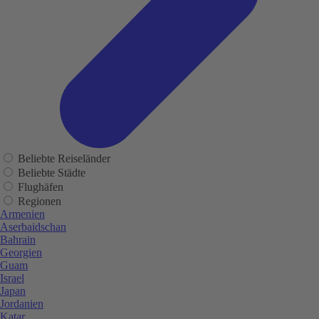
Beliebte Reiseländer
Beliebte Städte
Flughäfen
Regionen
Armenien
Aserbaidschan
Bahrain
Georgien
Guam
Israel
Japan
Jordanien
Katar