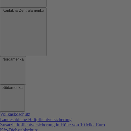
Karibik & Zentralamerika
Nordamerika
Südamerika
Vollkaskoschutz
Landesübliche Haftpflichtversicherung
Zusatzhaftpflichtversicherung in Höhe von 10 Mio. Euro
Kfz-Diebstahlschutz