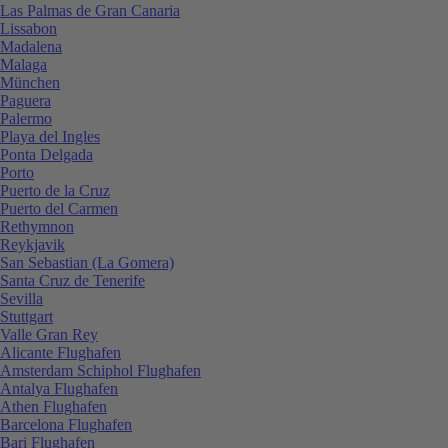
Las Palmas de Gran Canaria
Lissabon
Madalena
Malaga
München
Paguera
Palermo
Playa del Ingles
Ponta Delgada
Porto
Puerto de la Cruz
Puerto del Carmen
Rethymnon
Reykjavik
San Sebastian (La Gomera)
Santa Cruz de Tenerife
Sevilla
Stuttgart
Valle Gran Rey
Alicante Flughafen
Amsterdam Schiphol Flughafen
Antalya Flughafen
Athen Flughafen
Barcelona Flughafen
Bari Flughafen