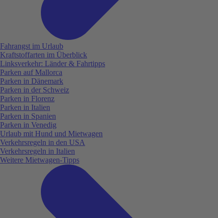
Fahrangst im Urlaub
Kraftstoffarten im Überblick
Linksverkehr: Länder & Fahrtipps
Parken auf Mallorca
Parken in Dänemark
Parken in der Schweiz
Parken in Florenz
Parken in Italien
Parken in Spanien
Parken in Venedig
Urlaub mit Hund und Mietwagen
Verkehrsregeln in den USA
Verkehrsregeln in Italien
Weitere Mietwagen-Tipps