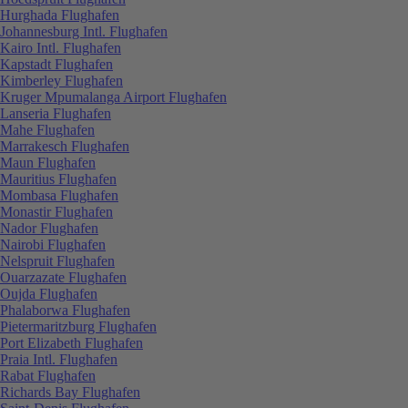
Hurghada Flughafen
Johannesburg Intl. Flughafen
Kairo Intl. Flughafen
Kapstadt Flughafen
Kimberley Flughafen
Kruger Mpumalanga Airport Flughafen
Lanseria Flughafen
Mahe Flughafen
Marrakesch Flughafen
Maun Flughafen
Mauritius Flughafen
Mombasa Flughafen
Monastir Flughafen
Nador Flughafen
Nairobi Flughafen
Nelspruit Flughafen
Ouarzazate Flughafen
Oujda Flughafen
Phalaborwa Flughafen
Pietermaritzburg Flughafen
Port Elizabeth Flughafen
Praia Intl. Flughafen
Rabat Flughafen
Richards Bay Flughafen