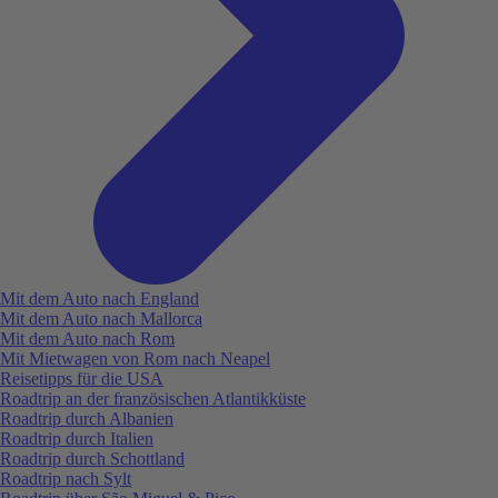
Mit dem Auto nach England
Mit dem Auto nach Mallorca
Mit dem Auto nach Rom
Mit Mietwagen von Rom nach Neapel
Reisetipps für die USA
Roadtrip an der französischen Atlantikküste
Roadtrip durch Albanien
Roadtrip durch Italien
Roadtrip durch Schottland
Roadtrip nach Sylt