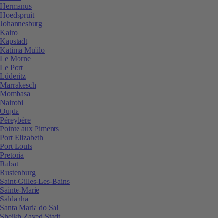
Hermanus
Hoedspruit
Johannesburg
Kairo
Kapstadt
Katima Mulilo
Le Morne
Le Port
Lüderitz
Marrakesch
Mombasa
Nairobi
Oujda
Péreybère
Pointe aux Piments
Port Elizabeth
Port Louis
Pretoria
Rabat
Rustenburg
Saint-Gilles-Les-Bains
Sainte-Marie
Saldanha
Santa Maria do Sal
Sheikh Zayed Stadt