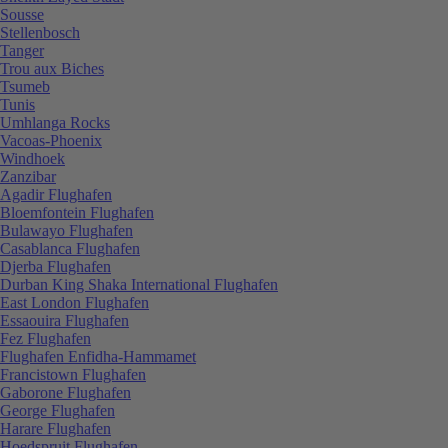
Sousse
Stellenbosch
Tanger
Trou aux Biches
Tsumeb
Tunis
Umhlanga Rocks
Vacoas-Phoenix
Windhoek
Zanzibar
Agadir Flughafen
Bloemfontein Flughafen
Bulawayo Flughafen
Casablanca Flughafen
Djerba Flughafen
Durban King Shaka International Flughafen
East London Flughafen
Essaouira Flughafen
Fez Flughafen
Flughafen Enfidha-Hammamet
Francistown Flughafen
Gaborone Flughafen
George Flughafen
Harare Flughafen
Hoedspruit Flughafen