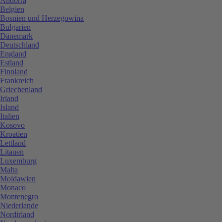
Andorra
Belgien
Bosnien und Herzegowina
Bulgarien
Dänemark
Deutschland
England
Estland
Finnland
Frankreich
Griechenland
Irland
Island
Italien
Kosovo
Kroatien
Lettland
Litauen
Luxemburg
Malta
Moldawien
Monaco
Montenegro
Niederlande
Nordirland