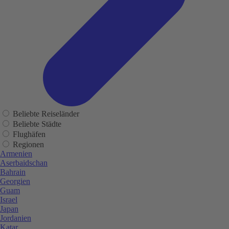
Beliebte Reiseländer
Beliebte Städte
Flughäfen
Regionen
Armenien
Aserbaidschan
Bahrain
Georgien
Guam
Israel
Japan
Jordanien
Katar