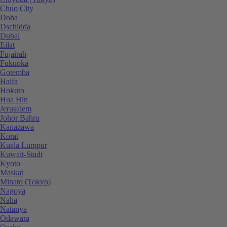
Chuo City
Doha
Dschidda
Dubai
Eilat
Fujairah
Fukuoka
Gotemba
Haifa
Hokuto
Hua Hin
Jerusalem
Johor Bahru
Kanazawa
Korat
Kuala Lumpur
Kuwait-Stadt
Kyoto
Maskat
Minato (Tokyo)
Nagoya
Naha
Natanya
Odawara