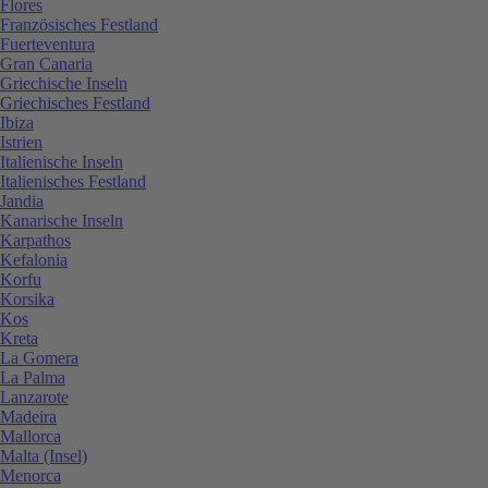
Flores
Französisches Festland
Fuerteventura
Gran Canaria
Griechische Inseln
Griechisches Festland
Ibiza
Istrien
Italienische Inseln
Italienisches Festland
Jandia
Kanarische Inseln
Karpathos
Kefalonia
Korfu
Korsika
Kos
Kreta
La Gomera
La Palma
Lanzarote
Madeira
Mallorca
Malta (Insel)
Menorca