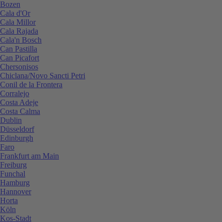
Bozen
Cala d'Or
Cala Millor
Cala Rajada
Cala'n Bosch
Can Pastilla
Can Picafort
Chersonisos
Chiclana/Novo Sancti Petri
Conil de la Frontera
Corralejo
Costa Adeje
Costa Calma
Dublin
Düsseldorf
Edinburgh
Faro
Frankfurt am Main
Freiburg
Funchal
Hamburg
Hannover
Horta
Köln
Kos-Stadt