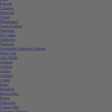
Kuwait
Libanon
Malaysia
Oman
Philippinen
Saudi Arabien
Singapur
Sri Lanka
Südkorea
Thailand
Vereinigte Arabische Emirate
Khao Lak
Abu Dhabi
Amman
Aomori
Aqaba
Ashdod
Atami
Baku
Bangkok
Beerscheba
Beirut
Chaweng
Chiang Mai
Chiyoda (Tokyo)