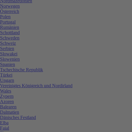
Nordmazedonien
Norwegen
Österreich
Polen
Portugal
Rumänien
Schottland
Schweden
Schweiz
Serbien
Slowakei
Slowenien
Spanien
Tschechische Republik
Türkei
Ungarn
Vereinigtes Königreich und Nordirland
Wales
Zypern
Azoren
Balearen
Dalmatien
Dänisches Festland
Elba
Faial