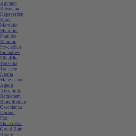
Ägypten
Botswana
Kapeverden
Kenia
Marokko
Mauritius
Namibia
Reunion
Seychellen
Simbabwe
Südafrika
Tanzania
Tunesien
Djerba
Mahe Island
Agadir
Alexandria
Bethlehem
Bloemfontein
Casablanca
Durban
Fez
Flic en Flac
Grand Baie
Harare