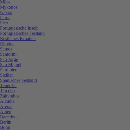
Milos
Mykonos
Naxos
Paros
Pico
Portugiesische Inseln
Portugiesisches Festland
Restliches Kroatien
Rhodos
Samos
Santorini
Sao Jorge
Sao Miguel
Sardinien
Sizilien
Spanisches Festland
Teneriffa
Terceira
Zakynthos
Alcudia
Arenal
Athen
Barcelona
Berlin
Bonn