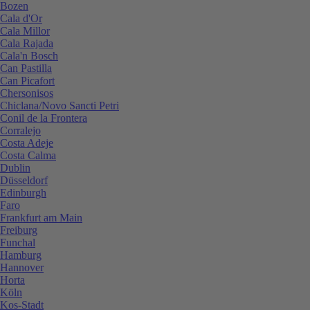
Bozen
Cala d'Or
Cala Millor
Cala Rajada
Cala'n Bosch
Can Pastilla
Can Picafort
Chersonisos
Chiclana/Novo Sancti Petri
Conil de la Frontera
Corralejo
Costa Adeje
Costa Calma
Dublin
Düsseldorf
Edinburgh
Faro
Frankfurt am Main
Freiburg
Funchal
Hamburg
Hannover
Horta
Köln
Kos-Stadt