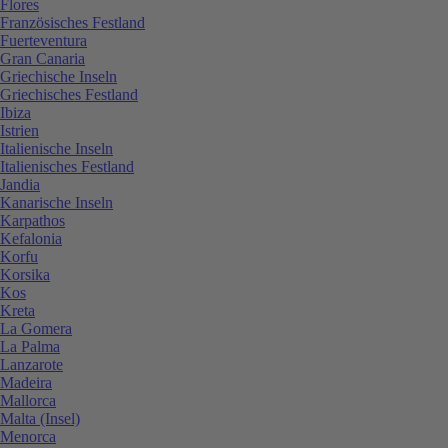
Flores
Französisches Festland
Fuerteventura
Gran Canaria
Griechische Inseln
Griechisches Festland
Ibiza
Istrien
Italienische Inseln
Italienisches Festland
Jandia
Kanarische Inseln
Karpathos
Kefalonia
Korfu
Korsika
Kos
Kreta
La Gomera
La Palma
Lanzarote
Madeira
Mallorca
Malta (Insel)
Menorca