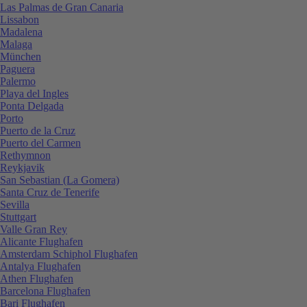
Las Palmas de Gran Canaria
Lissabon
Madalena
Malaga
München
Paguera
Palermo
Playa del Ingles
Ponta Delgada
Porto
Puerto de la Cruz
Puerto del Carmen
Rethymnon
Reykjavik
San Sebastian (La Gomera)
Santa Cruz de Tenerife
Sevilla
Stuttgart
Valle Gran Rey
Alicante Flughafen
Amsterdam Schiphol Flughafen
Antalya Flughafen
Athen Flughafen
Barcelona Flughafen
Bari Flughafen