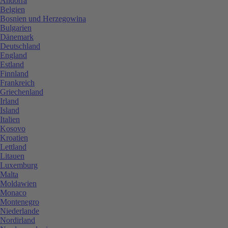
Andorra
Belgien
Bosnien und Herzegowina
Bulgarien
Dänemark
Deutschland
England
Estland
Finnland
Frankreich
Griechenland
Irland
Island
Italien
Kosovo
Kroatien
Lettland
Litauen
Luxemburg
Malta
Moldawien
Monaco
Montenegro
Niederlande
Nordirland