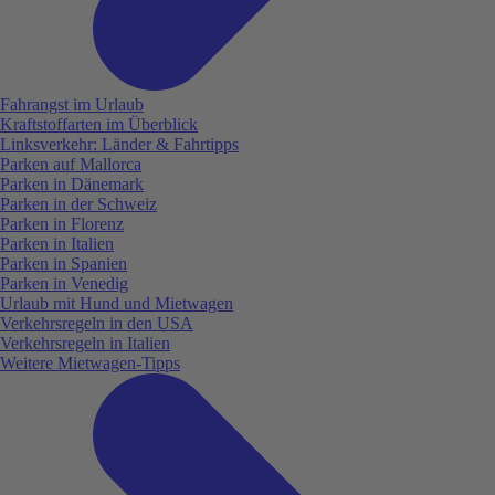
Fahrangst im Urlaub
Kraftstoffarten im Überblick
Linksverkehr: Länder & Fahrtipps
Parken auf Mallorca
Parken in Dänemark
Parken in der Schweiz
Parken in Florenz
Parken in Italien
Parken in Spanien
Parken in Venedig
Urlaub mit Hund und Mietwagen
Verkehrsregeln in den USA
Verkehrsregeln in Italien
Weitere Mietwagen-Tipps