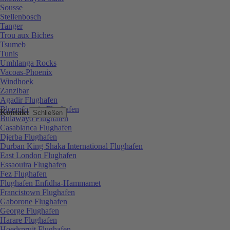
Sousse
Stellenbosch
Tanger
Trou aux Biches
Tsumeb
Tunis
Umhlanga Rocks
Vacoas-Phoenix
Windhoek
Zanzibar
Agadir Flughafen
Bloemfontein Flughafen
Kontakt
Schließen
Bulawayo Flughafen
Casablanca Flughafen
Djerba Flughafen
Durban King Shaka International Flughafen
East London Flughafen
Essaouira Flughafen
Fez Flughafen
Flughafen Enfidha-Hammamet
Francistown Flughafen
Gaborone Flughafen
George Flughafen
Harare Flughafen
Hoedspruit Flughafen