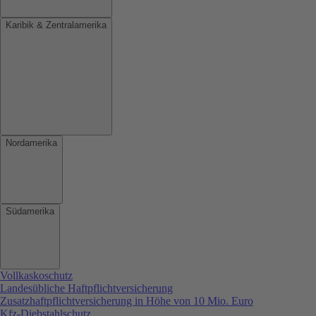
Karibik & Zentralamerika
Nordamerika
Südamerika
Vollkaskoschutz
Landesübliche Haftpflichtversicherung
Zusatzhaftpflichtversicherung in Höhe von 10 Mio. Euro
Kfz-Diebstahlschutz