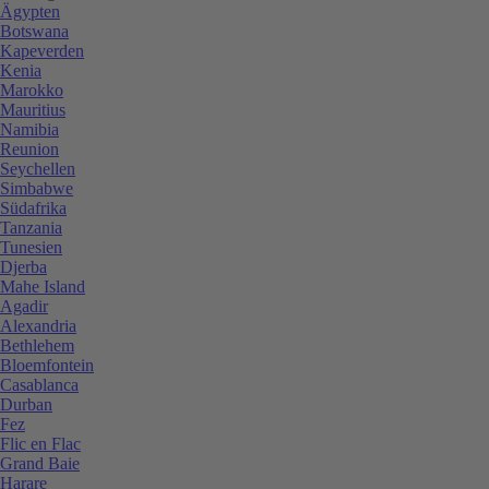
Ägypten
Botswana
Kapeverden
Kenia
Marokko
Mauritius
Namibia
Reunion
Seychellen
Simbabwe
Südafrika
Tanzania
Tunesien
Djerba
Mahe Island
Agadir
Alexandria
Bethlehem
Bloemfontein
Casablanca
Durban
Fez
Flic en Flac
Grand Baie
Harare