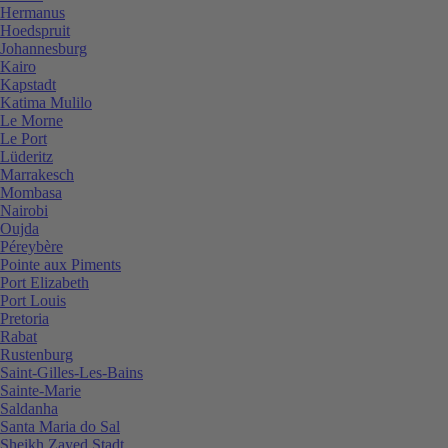
Hermanus
Hoedspruit
Johannesburg
Kairo
Kapstadt
Katima Mulilo
Le Morne
Le Port
Lüderitz
Marrakesch
Mombasa
Nairobi
Oujda
Péreybère
Pointe aux Piments
Port Elizabeth
Port Louis
Pretoria
Rabat
Rustenburg
Saint-Gilles-Les-Bains
Sainte-Marie
Saldanha
Santa Maria do Sal
Sheikh Zayed Stadt