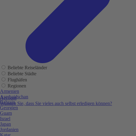
Beliebte Reiseländer
Beliebte Städte
Flughäfen
Regionen
Armenien
Aserbaidschan
Account
Bahrain
Wussten Sie, dass Sie vieles auch selbst erledigen können?
Georgien
Guam
Israel
Japan
Jordanien
Katar