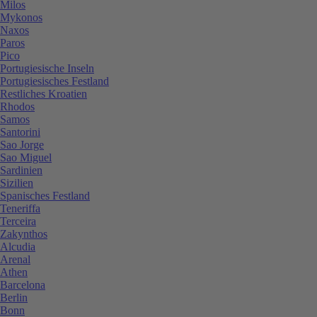
Milos
Mykonos
Naxos
Paros
Pico
Portugiesische Inseln
Portugiesisches Festland
Restliches Kroatien
Rhodos
Samos
Santorini
Sao Jorge
Sao Miguel
Sardinien
Sizilien
Spanisches Festland
Teneriffa
Terceira
Zakynthos
Alcudia
Arenal
Athen
Barcelona
Berlin
Bonn