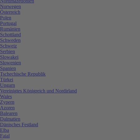
Nordmazedonien
Norwegen
Österreich
Polen
Portugal
Rumänien
Schottland
Schweden
Schweiz
Serbien
Slowakei
Slowenien
Spanien
Tschechische Republik
Türkei
Ungarn
Vereinigtes Königreich und Nordirland
Wales
Zypern
Azoren
Balearen
Dalmatien
Dänisches Festland
Elba
Faial