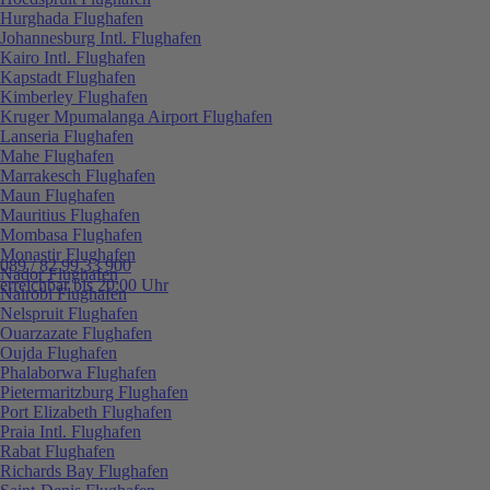
Hurghada Flughafen
Johannesburg Intl. Flughafen
Kairo Intl. Flughafen
Kapstadt Flughafen
Kimberley Flughafen
Kruger Mpumalanga Airport Flughafen
Lanseria Flughafen
Mahe Flughafen
Marrakesch Flughafen
Maun Flughafen
Mauritius Flughafen
Mombasa Flughafen
Monastir Flughafen
089 / 82 99 33 900
Nador Flughafen
erreichbar bis 20:00 Uhr
Nairobi Flughafen
Nelspruit Flughafen
Ouarzazate Flughafen
Oujda Flughafen
Phalaborwa Flughafen
Pietermaritzburg Flughafen
Port Elizabeth Flughafen
Praia Intl. Flughafen
Rabat Flughafen
Richards Bay Flughafen