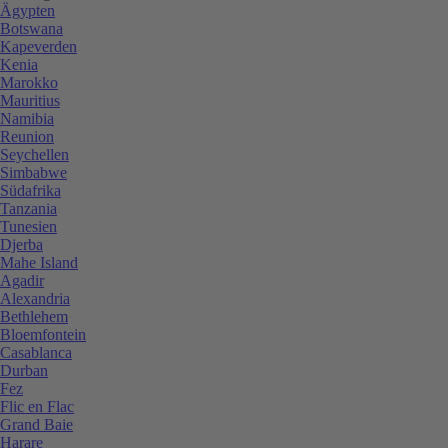
Ägypten
Botswana
Kapeverden
Kenia
Marokko
Mauritius
Namibia
Reunion
Seychellen
Simbabwe
Südafrika
Tanzania
Tunesien
Djerba
Mahe Island
Agadir
Alexandria
Bethlehem
Bloemfontein
Casablanca
Durban
Fez
Flic en Flac
Grand Baie
Harare