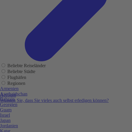
Beliebte Reiseländer
Beliebte Städte
Flughäfen
Regionen
Armenien
Aserbaidschan
Account
Bahrain
Wussten Sie, dass Sie vieles auch selbst erledigen können?
Georgien
Guam
Israel
Japan
Jordanien
Katar