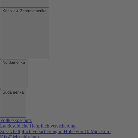
Karibik & Zentralamerika
Nordamerika
Südamerika
Vollkaskoschutz
Landesübliche Haftpflichtversicherung
Zusatzhaftpflichtversicherung in Höhe von 10 Mio. Euro
Kfz-Diebstahlschutz