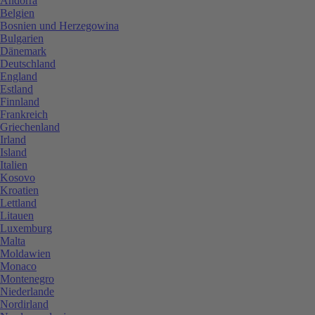
Andorra
Belgien
Bosnien und Herzegowina
Bulgarien
Dänemark
Deutschland
England
Estland
Finnland
Frankreich
Griechenland
Irland
Island
Italien
Kosovo
Kroatien
Lettland
Litauen
Luxemburg
Malta
Moldawien
Monaco
Montenegro
Niederlande
Nordirland