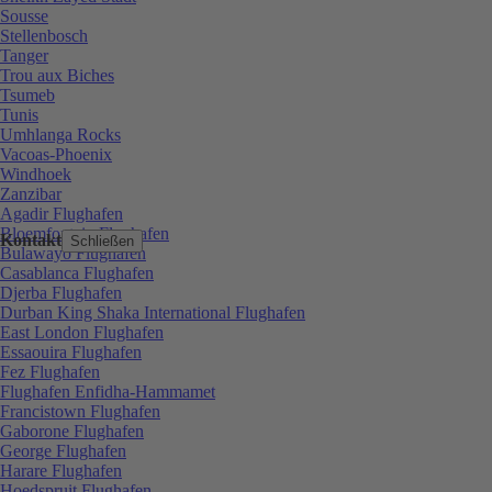
Sousse
Stellenbosch
Tanger
Trou aux Biches
Tsumeb
Tunis
Umhlanga Rocks
Vacoas-Phoenix
Windhoek
Zanzibar
Agadir Flughafen
Bloemfontein Flughafen
Kontakt
Schließen
Bulawayo Flughafen
Casablanca Flughafen
Djerba Flughafen
Durban King Shaka International Flughafen
East London Flughafen
Essaouira Flughafen
Fez Flughafen
Flughafen Enfidha-Hammamet
Francistown Flughafen
Gaborone Flughafen
George Flughafen
Harare Flughafen
Hoedspruit Flughafen