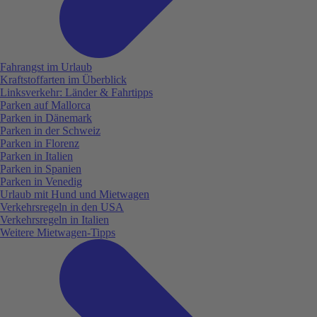
Fahrangst im Urlaub
Kraftstoffarten im Überblick
Linksverkehr: Länder & Fahrtipps
Parken auf Mallorca
Parken in Dänemark
Parken in der Schweiz
Parken in Florenz
Parken in Italien
Parken in Spanien
Parken in Venedig
Urlaub mit Hund und Mietwagen
Verkehrsregeln in den USA
Verkehrsregeln in Italien
Weitere Mietwagen-Tipps