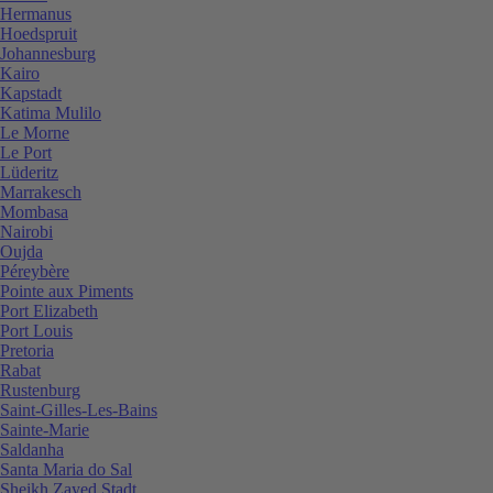
Hermanus
Hoedspruit
Johannesburg
Kairo
Kapstadt
Katima Mulilo
Le Morne
Le Port
Lüderitz
Marrakesch
Mombasa
Nairobi
Oujda
Péreybère
Pointe aux Piments
Port Elizabeth
Port Louis
Pretoria
Rabat
Rustenburg
Saint-Gilles-Les-Bains
Sainte-Marie
Saldanha
Santa Maria do Sal
Sheikh Zayed Stadt