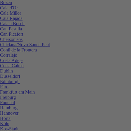
Bozen
Cala d'Or
Cala Millor
Cala Rajada
Cala'n Bosch
Can Pastilla
Can Picafort
Chersonisos
Chiclana/Novo Sancti Petri
Conil de la Frontera
Corralejo
Costa Adeje
Costa Calma
Dublin
Düsseldorf
Edinburgh
Faro
Frankfurt am Main
Freiburg
Funchal
Hamburg
Hannover
Horta
Köln
Kos-Stadt