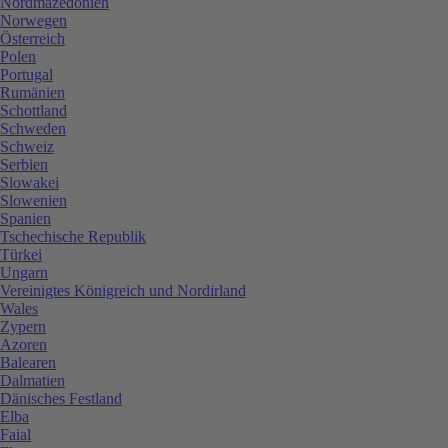
Nordmazedonien
Norwegen
Österreich
Polen
Portugal
Rumänien
Schottland
Schweden
Schweiz
Serbien
Slowakei
Slowenien
Spanien
Tschechische Republik
Türkei
Ungarn
Vereinigtes Königreich und Nordirland
Wales
Zypern
Azoren
Balearen
Dalmatien
Dänisches Festland
Elba
Faial