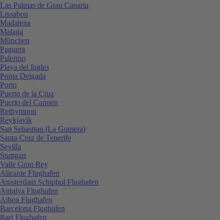
Las Palmas de Gran Canaria
Lissabon
Madalena
Malaga
München
Paguera
Palermo
Playa del Ingles
Ponta Delgada
Porto
Puerto de la Cruz
Puerto del Carmen
Rethymnon
Reykjavik
San Sebastian (La Gomera)
Santa Cruz de Tenerife
Sevilla
Stuttgart
Valle Gran Rey
Alicante Flughafen
Amsterdam Schiphol Flughafen
Antalya Flughafen
Athen Flughafen
Barcelona Flughafen
Bari Flughafen