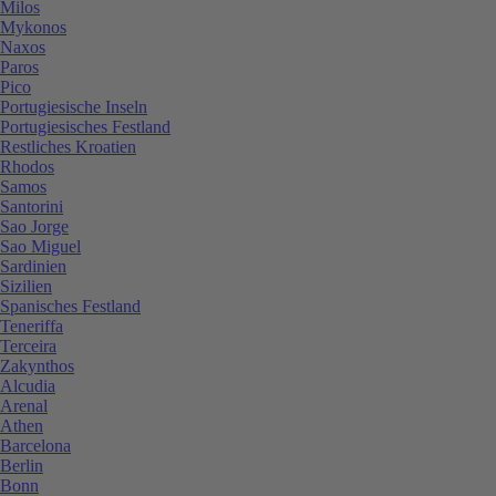
Milos
Mykonos
Naxos
Paros
Pico
Portugiesische Inseln
Portugiesisches Festland
Restliches Kroatien
Rhodos
Samos
Santorini
Sao Jorge
Sao Miguel
Sardinien
Sizilien
Spanisches Festland
Teneriffa
Terceira
Zakynthos
Alcudia
Arenal
Athen
Barcelona
Berlin
Bonn