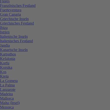
Flores
Französisches Festland
Fuerteventura
Gran Canaria
Griechische Inseln
Griechisches Festland
Ibiza
Istrien
Italienische Inseln
Italienisches Festland
Jandia
Kanarische Inseln
Karpathos
Kefalonia
Korfu
Korsika
Kos
Kreta
La Gomera
La Palma
Lanzarote
Madeira
Mallorca
Malta (Insel)
Menorca