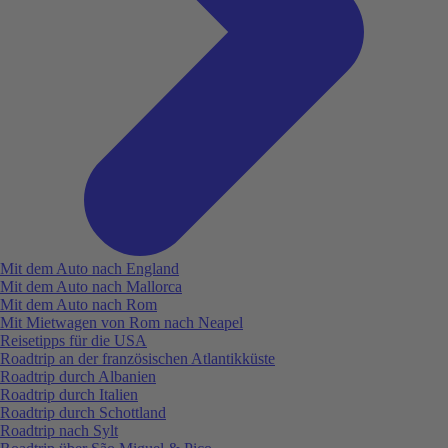
Mit dem Auto nach England
Mit dem Auto nach Mallorca
Mit dem Auto nach Rom
Mit Mietwagen von Rom nach Neapel
Reisetipps für die USA
Roadtrip an der französischen Atlantikküste
Roadtrip durch Albanien
Roadtrip durch Italien
Roadtrip durch Schottland
Roadtrip nach Sylt