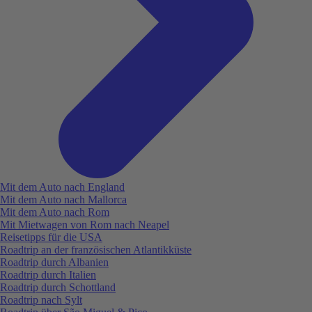
Mit dem Auto nach England
Mit dem Auto nach Mallorca
Mit dem Auto nach Rom
Mit Mietwagen von Rom nach Neapel
Reisetipps für die USA
Roadtrip an der französischen Atlantikküste
Roadtrip durch Albanien
Roadtrip durch Italien
Roadtrip durch Schottland
Roadtrip nach Sylt