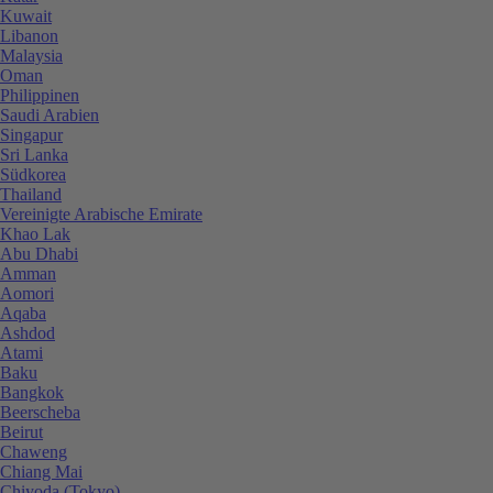
Kuwait
Libanon
Malaysia
Oman
Philippinen
Saudi Arabien
Singapur
Sri Lanka
Südkorea
Thailand
Vereinigte Arabische Emirate
Khao Lak
Abu Dhabi
Amman
Aomori
Aqaba
Ashdod
Atami
Baku
Bangkok
Beerscheba
Beirut
Chaweng
Chiang Mai
Chiyoda (Tokyo)