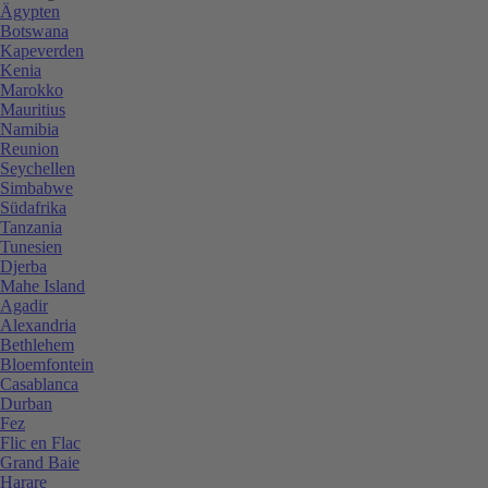
Ägypten
Botswana
Kapeverden
Kenia
Marokko
Mauritius
Namibia
Reunion
Seychellen
Simbabwe
Südafrika
Tanzania
Tunesien
Djerba
Mahe Island
Agadir
Alexandria
Bethlehem
Bloemfontein
Casablanca
Durban
Fez
Flic en Flac
Grand Baie
Harare