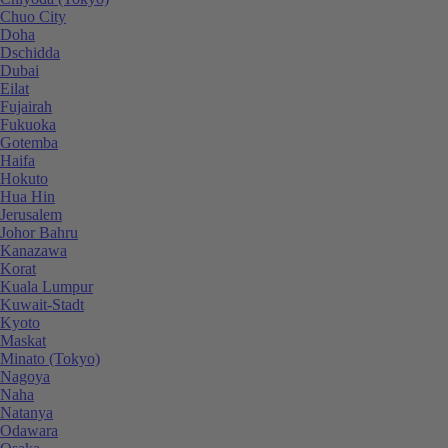
Chuo City
Doha
Dschidda
Dubai
Eilat
Fujairah
Fukuoka
Gotemba
Haifa
Hokuto
Hua Hin
Jerusalem
Johor Bahru
Kanazawa
Korat
Kuala Lumpur
Kuwait-Stadt
Kyoto
Maskat
Minato (Tokyo)
Nagoya
Naha
Natanya
Odawara