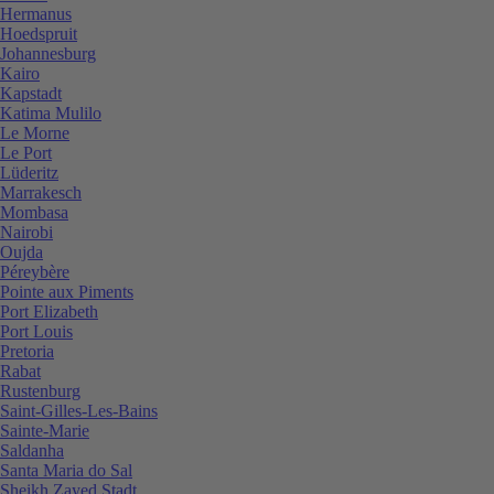
Hermanus
Hoedspruit
Johannesburg
Kairo
Kapstadt
Katima Mulilo
Le Morne
Le Port
Lüderitz
Marrakesch
Mombasa
Nairobi
Oujda
Péreybère
Pointe aux Piments
Port Elizabeth
Port Louis
Pretoria
Rabat
Rustenburg
Saint-Gilles-Les-Bains
Sainte-Marie
Saldanha
Santa Maria do Sal
Sheikh Zayed Stadt