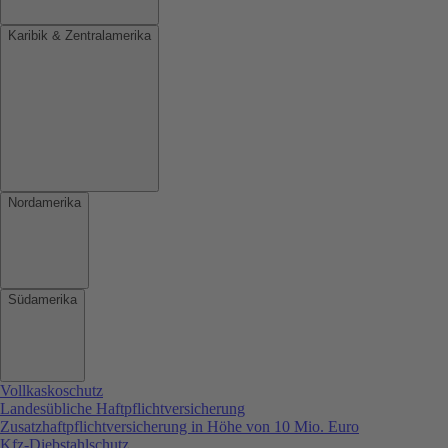
Karibik & Zentralamerika
Nordamerika
Südamerika
Vollkaskoschutz
Landesübliche Haftpflichtversicherung
Zusatzhaftpflichtversicherung in Höhe von 10 Mio. Euro
Kfz-Diebstahlschutz