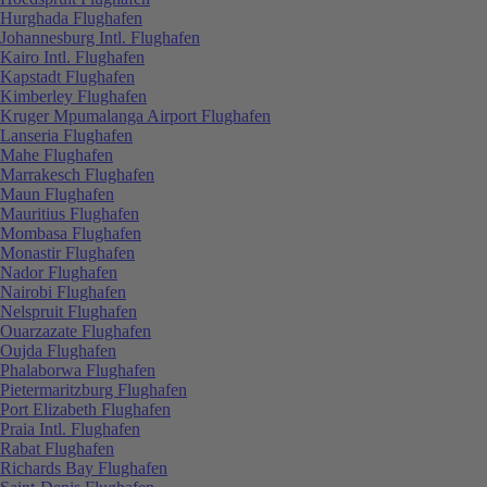
Hurghada Flughafen
Johannesburg Intl. Flughafen
Kairo Intl. Flughafen
Kapstadt Flughafen
Kimberley Flughafen
Kruger Mpumalanga Airport Flughafen
Lanseria Flughafen
Mahe Flughafen
Marrakesch Flughafen
Maun Flughafen
Mauritius Flughafen
Mombasa Flughafen
Monastir Flughafen
Nador Flughafen
Nairobi Flughafen
Nelspruit Flughafen
Ouarzazate Flughafen
Oujda Flughafen
Phalaborwa Flughafen
Pietermaritzburg Flughafen
Port Elizabeth Flughafen
Praia Intl. Flughafen
Rabat Flughafen
Richards Bay Flughafen