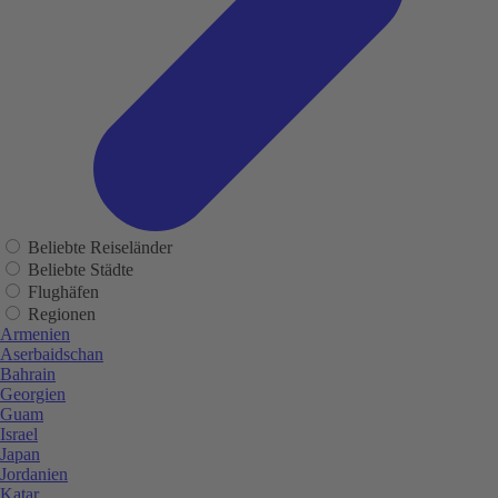
Beliebte Reiseländer
Beliebte Städte
Flughäfen
Regionen
Armenien
Aserbaidschan
Bahrain
Georgien
Guam
Israel
Japan
Jordanien
Katar