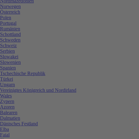
Nordmazedonien
Norwegen
Österreich
Polen
Portugal
Rumänien
Schottland
Schweden
Schweiz
Serbien
Slowakei
Slowenien
Spanien
Tschechische Republik
Türkei
Ungarn
Vereinigtes Königreich und Nordirland
Wales
Zypern
Azoren
Balearen
Dalmatien
Dänisches Festland
Elba
Faial