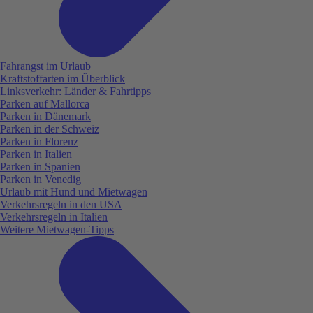
Fahrangst im Urlaub
Kraftstoffarten im Überblick
Linksverkehr: Länder & Fahrtipps
Parken auf Mallorca
Parken in Dänemark
Parken in der Schweiz
Parken in Florenz
Parken in Italien
Parken in Spanien
Parken in Venedig
Urlaub mit Hund und Mietwagen
Verkehrsregeln in den USA
Verkehrsregeln in Italien
Weitere Mietwagen-Tipps