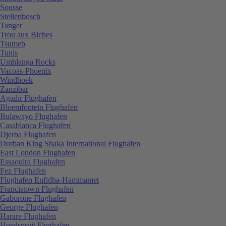
Sousse
Stellenbosch
Tanger
Trou aux Biches
Tsumeb
Tunis
Umhlanga Rocks
Vacoas-Phoenix
Windhoek
Zanzibar
Agadir Flughafen
Bloemfontein Flughafen
Bulawayo Flughafen
Casablanca Flughafen
Djerba Flughafen
Durban King Shaka International Flughafen
East London Flughafen
Essaouira Flughafen
Fez Flughafen
Flughafen Enfidha-Hammamet
Francistown Flughafen
Gaborone Flughafen
George Flughafen
Harare Flughafen
Hoedspruit Flughafen