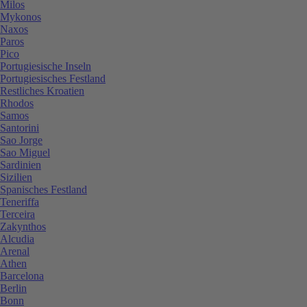
Milos
Mykonos
Naxos
Paros
Pico
Portugiesische Inseln
Portugiesisches Festland
Restliches Kroatien
Rhodos
Samos
Santorini
Sao Jorge
Sao Miguel
Sardinien
Sizilien
Spanisches Festland
Teneriffa
Terceira
Zakynthos
Alcudia
Arenal
Athen
Barcelona
Berlin
Bonn