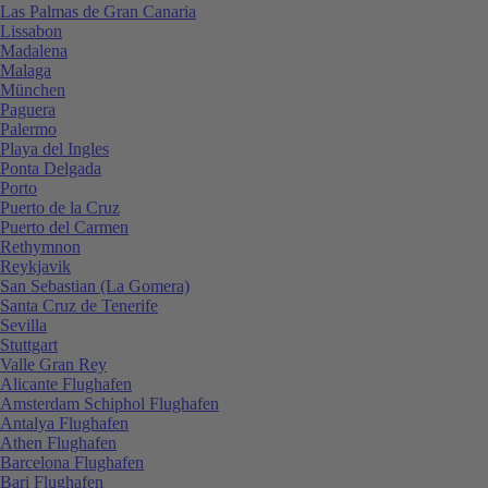
Las Palmas de Gran Canaria
Lissabon
Madalena
Malaga
München
Paguera
Palermo
Playa del Ingles
Ponta Delgada
Porto
Puerto de la Cruz
Puerto del Carmen
Rethymnon
Reykjavik
San Sebastian (La Gomera)
Santa Cruz de Tenerife
Sevilla
Stuttgart
Valle Gran Rey
Alicante Flughafen
Amsterdam Schiphol Flughafen
Antalya Flughafen
Athen Flughafen
Barcelona Flughafen
Bari Flughafen