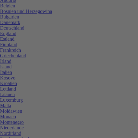
Andorra
Belgien
Bosnien und Herzegowina
Bulgarien
Dänemark
Deutschland
England
Estland
Finnland
Frankreich
Griechenland
Irland
Island
Italien
Kosovo
Kroatien
Lettland
Litauen
Luxemburg
Malta
Moldawien
Monaco
Montenegro
Niederlande
Nordirland