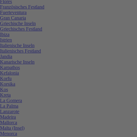
Flores
Französisches Festland
Fuerteventura
Gran Canaria
Griechische Inseln
Griechisches Festland
Ibiza
Istrien
Italienische Inseln
Italienisches Festland
Jandia
Kanarische Inseln
Karpathos
Kefalonia
Korfu
Korsika
Kos
Kreta
La Gomera
La Palma
Lanzarote
Madeira
Mallorca
Malta (Insel)
Menorca