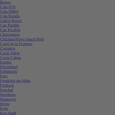
Bozen
Cala d'Or
Cala Millor
Cala Rajada
Cala'n Bosch
Can Pastilla
Can Picafort
Chersonisos
Chiclana/Novo Sancti Petri
Conil de la Frontera
Corralejo
Costa Adeje
Costa Calma
Dublin
Düsseldorf
Edinburgh
Faro
Frankfurt am Main
Freiburg
Funchal
Hamburg
Hannover
Horta
Köln
Kos-Stadt