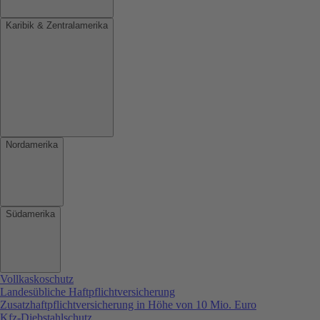
Karibik & Zentralamerika
Nordamerika
Südamerika
Vollkaskoschutz
Landesübliche Haftpflichtversicherung
Zusatzhaftpflichtversicherung in Höhe von 10 Mio. Euro
Kfz-Diebstahlschutz