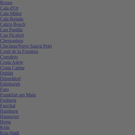
Bozen
Cala d'Or
Cala Millor
Cala Rajada
Cala'n Bosch
Can Pastilla
Can Picafort
Chersonisos
Chiclana/Novo Sancti Petri
Conil de la Frontera
Corralejo
Costa Adeje
Costa Calma
Dublin
Düsseldorf
Edinburgh
Faro
Frankfurt am Main
Freiburg
Funchal
Hamburg
Hannover
Horta
Köln
Kos-Stadt