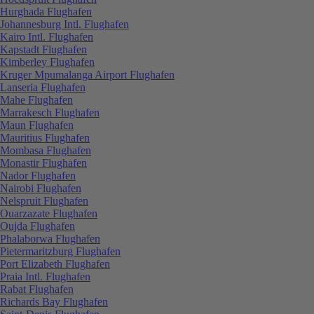
Hurghada Flughafen
Johannesburg Intl. Flughafen
Kairo Intl. Flughafen
Kapstadt Flughafen
Kimberley Flughafen
Kruger Mpumalanga Airport Flughafen
Lanseria Flughafen
Mahe Flughafen
Marrakesch Flughafen
Maun Flughafen
Mauritius Flughafen
Mombasa Flughafen
Monastir Flughafen
Nador Flughafen
Nairobi Flughafen
Nelspruit Flughafen
Ouarzazate Flughafen
Oujda Flughafen
Phalaborwa Flughafen
Pietermaritzburg Flughafen
Port Elizabeth Flughafen
Praia Intl. Flughafen
Rabat Flughafen
Richards Bay Flughafen