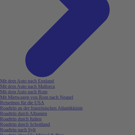
Mit dem Auto nach England
Mit dem Auto nach Mallorca
Mit dem Auto nach Rom
Mit Mietwagen von Rom nach Neapel
Reisetipps für die USA
Roadtrip an der französischen Atlantikküste
Roadtrip durch Albanien
Roadtrip durch Italien
Roadtrip durch Schottland
Roadtrip nach Sylt