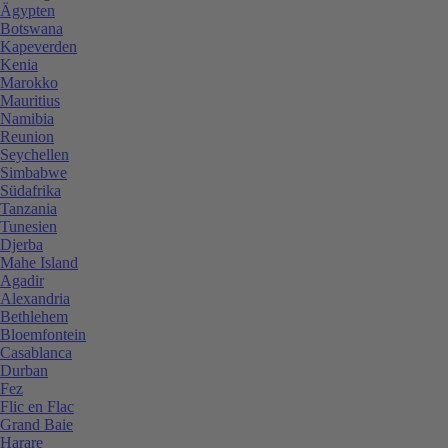
Ägypten
Botswana
Kapeverden
Kenia
Marokko
Mauritius
Namibia
Reunion
Seychellen
Simbabwe
Südafrika
Tanzania
Tunesien
Djerba
Mahe Island
Agadir
Alexandria
Bethlehem
Bloemfontein
Casablanca
Durban
Fez
Flic en Flac
Grand Baie
Harare