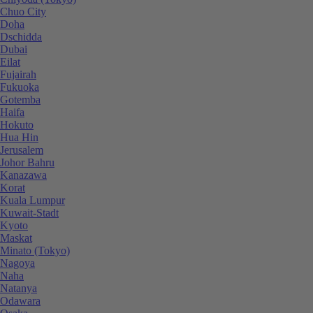
Chuo City
Doha
Dschidda
Dubai
Eilat
Fujairah
Fukuoka
Gotemba
Haifa
Hokuto
Hua Hin
Jerusalem
Johor Bahru
Kanazawa
Korat
Kuala Lumpur
Kuwait-Stadt
Kyoto
Maskat
Minato (Tokyo)
Nagoya
Naha
Natanya
Odawara