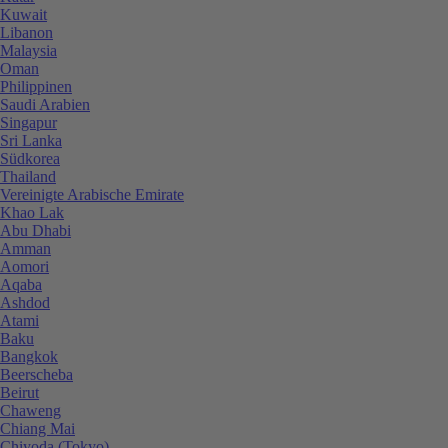
Kuwait
Libanon
Malaysia
Oman
Philippinen
Saudi Arabien
Singapur
Sri Lanka
Südkorea
Thailand
Vereinigte Arabische Emirate
Khao Lak
Abu Dhabi
Amman
Aomori
Aqaba
Ashdod
Atami
Baku
Bangkok
Beerscheba
Beirut
Chaweng
Chiang Mai
Chiyoda (Tokyo)