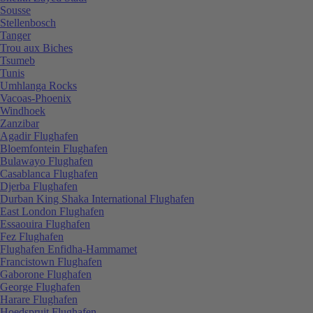
Sousse
Stellenbosch
Tanger
Trou aux Biches
Tsumeb
Tunis
Umhlanga Rocks
Vacoas-Phoenix
Windhoek
Zanzibar
Agadir Flughafen
Bloemfontein Flughafen
Bulawayo Flughafen
Casablanca Flughafen
Djerba Flughafen
Durban King Shaka International Flughafen
East London Flughafen
Essaouira Flughafen
Fez Flughafen
Flughafen Enfidha-Hammamet
Francistown Flughafen
Gaborone Flughafen
George Flughafen
Harare Flughafen
Hoedspruit Flughafen