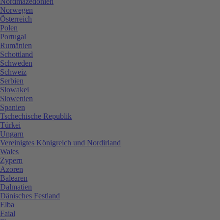
Nordmazedonien
Norwegen
Österreich
Polen
Portugal
Rumänien
Schottland
Schweden
Schweiz
Serbien
Slowakei
Slowenien
Spanien
Tschechische Republik
Türkei
Ungarn
Vereinigtes Königreich und Nordirland
Wales
Zypern
Azoren
Balearen
Dalmatien
Dänisches Festland
Elba
Faial