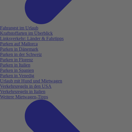
Fahrangst im Urlaub
Kraftstoffarten im Überblick
Linksverkehr: Länder & Fahrtipps
Parken auf Mallorca
Parken in Dänemark
Parken in der Schweiz
Parken in Florenz
Parken in Italien
Parken in Spanien
Parken in Venedig
Urlaub mit Hund und Mietwagen
Verkehrsregeln in den USA
Verkehrsregeln in Italien
Weitere Mietwagen-Tipps