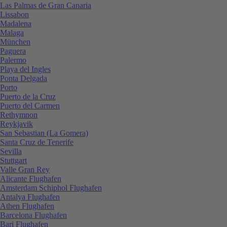
Las Palmas de Gran Canaria
Lissabon
Madalena
Malaga
München
Paguera
Palermo
Playa del Ingles
Ponta Delgada
Porto
Puerto de la Cruz
Puerto del Carmen
Rethymnon
Reykjavik
San Sebastian (La Gomera)
Santa Cruz de Tenerife
Sevilla
Stuttgart
Valle Gran Rey
Alicante Flughafen
Amsterdam Schiphol Flughafen
Antalya Flughafen
Athen Flughafen
Barcelona Flughafen
Bari Flughafen