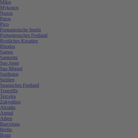
Milos
Mykonos
Naxos
Paros
Pico
Portugiesische Inseln
Portugiesisches Festland
Restliches Kroatien
Rhodos
Samos
Santorini
Sao Jorge
Sao Miguel
Sardinien
Sizilien
Spanisches Festland
Teneriffa
Terceira
Zakynthos
Alcudia
Arenal
Athen
Barcelona
Berlin
Bonn