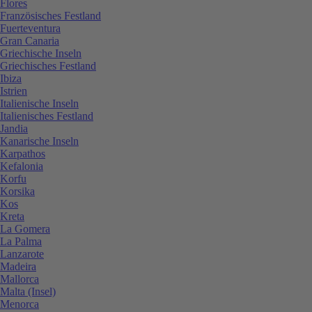
Flores
Französisches Festland
Fuerteventura
Gran Canaria
Griechische Inseln
Griechisches Festland
Ibiza
Istrien
Italienische Inseln
Italienisches Festland
Jandia
Kanarische Inseln
Karpathos
Kefalonia
Korfu
Korsika
Kos
Kreta
La Gomera
La Palma
Lanzarote
Madeira
Mallorca
Malta (Insel)
Menorca