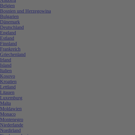
Andorra
Belgien
Bosnien und Herzegowina
Bulgarien
Dänemark
Deutschland
England
Estland
Finnland
Frankreich
Griechenland
Irland
Island
Italien
Kosovo
Kroatien
Lettland
Litauen
Luxemburg
Malta
Moldawien
Monaco
Montenegro
Niederlande
Nordirland