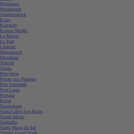
Hermanus
Hoedspruit
Johannesburg
Kairo
Kapstadt
Katima Mulilo
Le Morne
Le Port
Lüderitz
Marrakesch
Mombasa
Nairobi
Oujda
Péreybère
Pointe aux Piments
Port Elizabeth
Port Louis
Pretoria
Rabat
Rustenburg
Saint-Gilles-Les-Bains
Sainte-Marie
Saldanha
Santa Maria do Sal
Sheikh Zayed Stadt