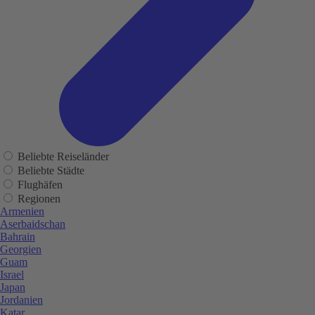
Beliebte Reiseländer
Beliebte Städte
Flughäfen
Regionen
Armenien
Aserbaidschan
Bahrain
Georgien
Guam
Israel
Japan
Jordanien
Katar