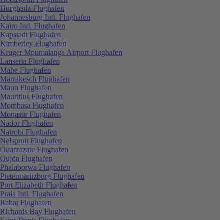
Hurghada Flughafen
Johannesburg Intl. Flughafen
Kairo Intl. Flughafen
Kapstadt Flughafen
Kimberley Flughafen
Kruger Mpumalanga Airport Flughafen
Lanseria Flughafen
Mahe Flughafen
Marrakesch Flughafen
Maun Flughafen
Mauritius Flughafen
Mombasa Flughafen
Monastir Flughafen
Nador Flughafen
Nairobi Flughafen
Nelspruit Flughafen
Ouarzazate Flughafen
Oujda Flughafen
Phalaborwa Flughafen
Pietermaritzburg Flughafen
Port Elizabeth Flughafen
Praia Intl. Flughafen
Rabat Flughafen
Richards Bay Flughafen