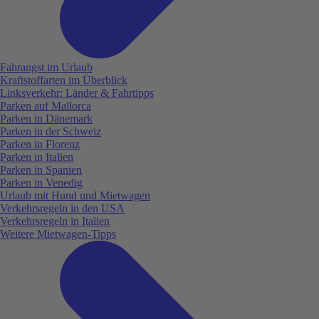
Fahrangst im Urlaub
Kraftstoffarten im Überblick
Linksverkehr: Länder & Fahrtipps
Parken auf Mallorca
Parken in Dänemark
Parken in der Schweiz
Parken in Florenz
Parken in Italien
Parken in Spanien
Parken in Venedig
Urlaub mit Hund und Mietwagen
Verkehrsregeln in den USA
Verkehrsregeln in Italien
Weitere Mietwagen-Tipps