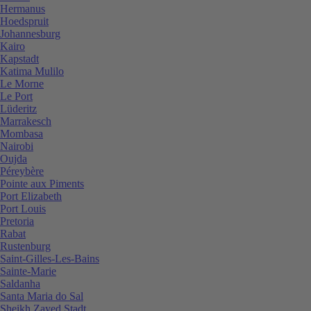
Hermanus
Hoedspruit
Johannesburg
Kairo
Kapstadt
Katima Mulilo
Le Morne
Le Port
Lüderitz
Marrakesch
Mombasa
Nairobi
Oujda
Péreybère
Pointe aux Piments
Port Elizabeth
Port Louis
Pretoria
Rabat
Rustenburg
Saint-Gilles-Les-Bains
Sainte-Marie
Saldanha
Santa Maria do Sal
Sheikh Zayed Stadt