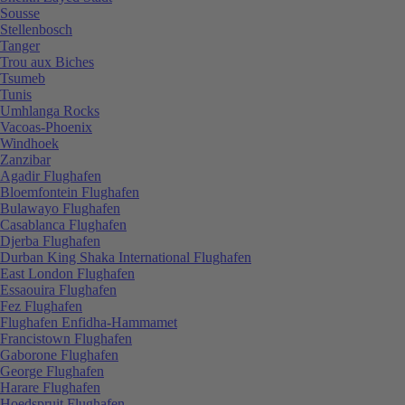
Sousse
Stellenbosch
Tanger
Trou aux Biches
Tsumeb
Tunis
Umhlanga Rocks
Vacoas-Phoenix
Windhoek
Zanzibar
Agadir Flughafen
Bloemfontein Flughafen
Bulawayo Flughafen
Casablanca Flughafen
Djerba Flughafen
Durban King Shaka International Flughafen
East London Flughafen
Essaouira Flughafen
Fez Flughafen
Flughafen Enfidha-Hammamet
Francistown Flughafen
Gaborone Flughafen
George Flughafen
Harare Flughafen
Hoedspruit Flughafen