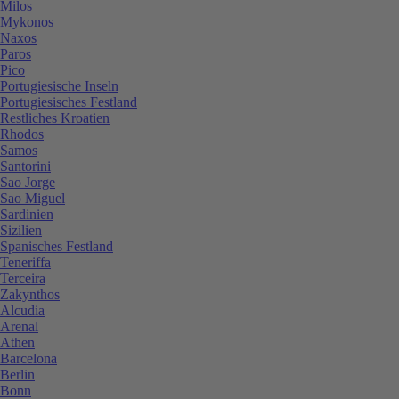
Milos
Mykonos
Naxos
Paros
Pico
Portugiesische Inseln
Portugiesisches Festland
Restliches Kroatien
Rhodos
Samos
Santorini
Sao Jorge
Sao Miguel
Sardinien
Sizilien
Spanisches Festland
Teneriffa
Terceira
Zakynthos
Alcudia
Arenal
Athen
Barcelona
Berlin
Bonn