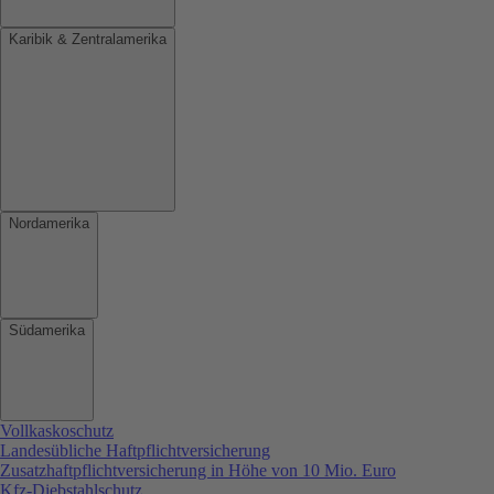
Karibik & Zentralamerika
Nordamerika
Südamerika
Vollkaskoschutz
Landesübliche Haftpflichtversicherung
Zusatzhaftpflichtversicherung in Höhe von 10 Mio. Euro
Kfz-Diebstahlschutz