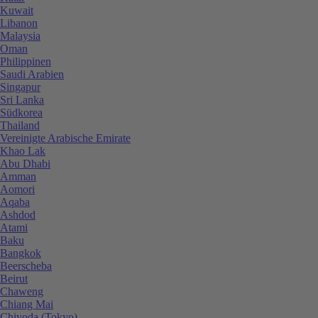
Kuwait
Libanon
Malaysia
Oman
Philippinen
Saudi Arabien
Singapur
Sri Lanka
Südkorea
Thailand
Vereinigte Arabische Emirate
Khao Lak
Abu Dhabi
Amman
Aomori
Aqaba
Ashdod
Atami
Baku
Bangkok
Beerscheba
Beirut
Chaweng
Chiang Mai
Chiyoda (Tokyo)