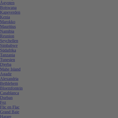
Ägypten
Botswana
Kapeverden
Kenia
Marokko
Mauritius
Namibia
Reunion
Seychellen
Simbabwe
Südafrika
Tanzania
Tunesien
Djerba
Mahe Island
Agadir
Alexandria
Bethlehem
Bloemfontein
Casablanca
Durban
Fez
Flic en Flac
Grand Baie
Harare