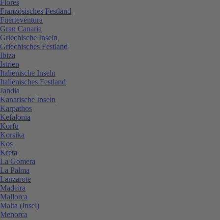
Flores
Französisches Festland
Fuerteventura
Gran Canaria
Griechische Inseln
Griechisches Festland
Ibiza
Istrien
Italienische Inseln
Italienisches Festland
Jandia
Kanarische Inseln
Karpathos
Kefalonia
Korfu
Korsika
Kos
Kreta
La Gomera
La Palma
Lanzarote
Madeira
Mallorca
Malta (Insel)
Menorca