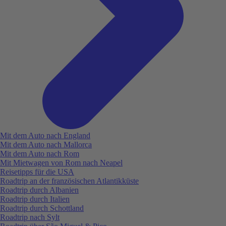
Mit dem Auto nach England
Mit dem Auto nach Mallorca
Mit dem Auto nach Rom
Mit Mietwagen von Rom nach Neapel
Reisetipps für die USA
Roadtrip an der französischen Atlantikküste
Roadtrip durch Albanien
Roadtrip durch Italien
Roadtrip durch Schottland
Roadtrip nach Sylt