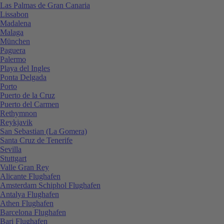
Las Palmas de Gran Canaria
Lissabon
Madalena
Malaga
München
Paguera
Palermo
Playa del Ingles
Ponta Delgada
Porto
Puerto de la Cruz
Puerto del Carmen
Rethymnon
Reykjavik
San Sebastian (La Gomera)
Santa Cruz de Tenerife
Sevilla
Stuttgart
Valle Gran Rey
Alicante Flughafen
Amsterdam Schiphol Flughafen
Antalya Flughafen
Athen Flughafen
Barcelona Flughafen
Bari Flughafen