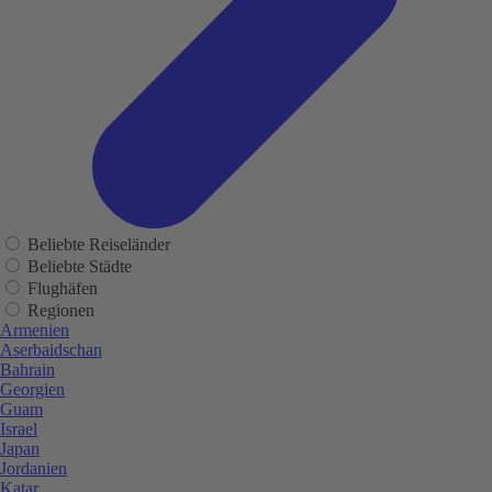
Beliebte Reiseländer
Beliebte Städte
Flughäfen
Regionen
Armenien
Aserbaidschan
Bahrain
Georgien
Guam
Israel
Japan
Jordanien
Katar