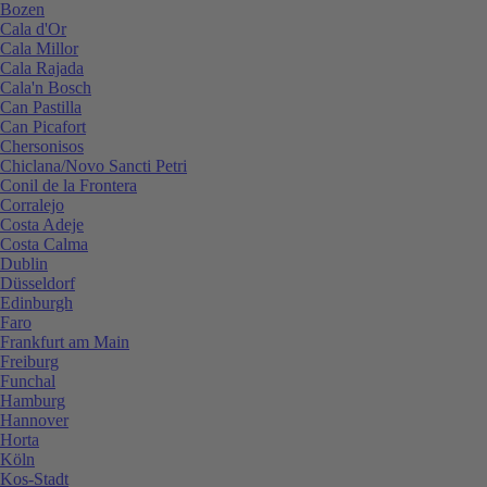
Bozen
Cala d'Or
Cala Millor
Cala Rajada
Cala'n Bosch
Can Pastilla
Can Picafort
Chersonisos
Chiclana/Novo Sancti Petri
Conil de la Frontera
Corralejo
Costa Adeje
Costa Calma
Dublin
Düsseldorf
Edinburgh
Faro
Frankfurt am Main
Freiburg
Funchal
Hamburg
Hannover
Horta
Köln
Kos-Stadt