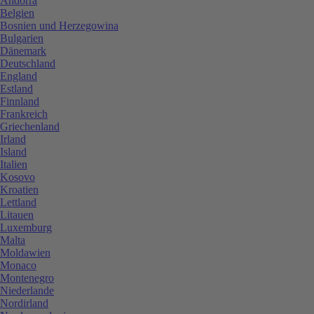
Andorra
Belgien
Bosnien und Herzegowina
Bulgarien
Dänemark
Deutschland
England
Estland
Finnland
Frankreich
Griechenland
Irland
Island
Italien
Kosovo
Kroatien
Lettland
Litauen
Luxemburg
Malta
Moldawien
Monaco
Montenegro
Niederlande
Nordirland