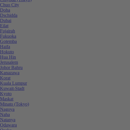
Chuo City
Doha
Dschidda
Dubai
Eilat
Fujairah
Fukuoka
Gotemba
Haifa
Hokuto
Hua Hin
Jerusalem
Johor Bahru
Kanazawa
Korat
Kuala Lumpur
Kuwait-Stadt
Kyoto
Maskat
Minato (Tokyo)
Nagoya
Naha
Natanya
Odawara