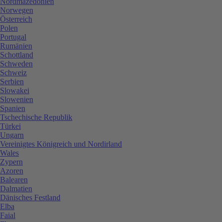
Nordmazedonien
Norwegen
Österreich
Polen
Portugal
Rumänien
Schottland
Schweden
Schweiz
Serbien
Slowakei
Slowenien
Spanien
Tschechische Republik
Türkei
Ungarn
Vereinigtes Königreich und Nordirland
Wales
Zypern
Azoren
Balearen
Dalmatien
Dänisches Festland
Elba
Faial