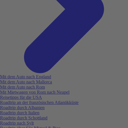
Mit dem Auto nach England
Mit dem Auto nach Mallorca
Mit dem Auto nach Rom
Mit Mietwagen von Rom nach Neapel
Reisetipps für die USA
Roadtrip an der französischen Atlantikküste
Roadtrip durch Albanien
Roadtrip durch Italien
Roadtrip durch Schottland
Roadtrip nach Sylt