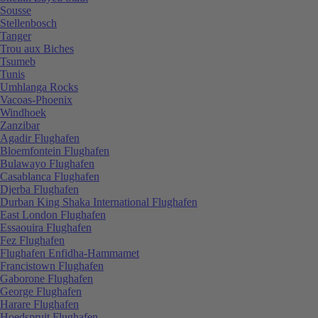
Sousse
Stellenbosch
Tanger
Trou aux Biches
Tsumeb
Tunis
Umhlanga Rocks
Vacoas-Phoenix
Windhoek
Zanzibar
Agadir Flughafen
Bloemfontein Flughafen
Bulawayo Flughafen
Casablanca Flughafen
Djerba Flughafen
Durban King Shaka International Flughafen
East London Flughafen
Essaouira Flughafen
Fez Flughafen
Flughafen Enfidha-Hammamet
Francistown Flughafen
Gaborone Flughafen
George Flughafen
Harare Flughafen
Hoedspruit Flughafen