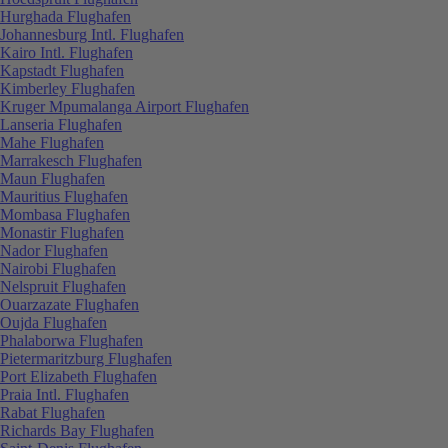
Hurghada Flughafen
Johannesburg Intl. Flughafen
Kairo Intl. Flughafen
Kapstadt Flughafen
Kimberley Flughafen
Kruger Mpumalanga Airport Flughafen
Lanseria Flughafen
Mahe Flughafen
Marrakesch Flughafen
Maun Flughafen
Mauritius Flughafen
Mombasa Flughafen
Monastir Flughafen
Nador Flughafen
Nairobi Flughafen
Nelspruit Flughafen
Ouarzazate Flughafen
Oujda Flughafen
Phalaborwa Flughafen
Pietermaritzburg Flughafen
Port Elizabeth Flughafen
Praia Intl. Flughafen
Rabat Flughafen
Richards Bay Flughafen