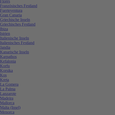
Flores
Französisches Festland
Fuerteventura
Gran Canaria
Griechische Inseln
Griechisches Festland
Ibiza
Istrien
Italienische Inseln
Italienisches Festland
Jandia
Kanarische Inseln
Karpathos
Kefalonia
Korfu
Korsika
Kos
Kreta
La Gomera
La Palma
Lanzarote
Madeira
Mallorca
Malta (Insel)
Menorca