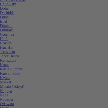
Chuo City
Doha
Dschidda
Dubai
Eilat
Fujairah
Fukuoka
Gotemba
Haifa
Hokuto
Hua Hin
Jerusalem
Johor Bahru
Kanazawa
Korat
Kuala Lumpur
Kuwait-Stadt
Kyoto
Maskat
Minato (Tokyo)
Nagoya
Naha
Natanya
Odawara