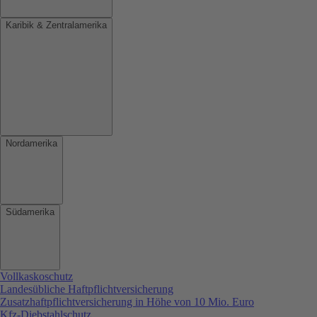
Karibik & Zentralamerika
Nordamerika
Südamerika
Vollkaskoschutz
Landesübliche Haftpflichtversicherung
Zusatzhaftpflichtversicherung in Höhe von 10 Mio. Euro
Kfz-Diebstahlschutz