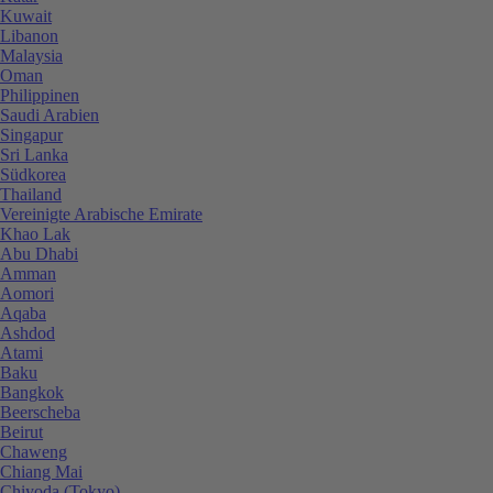
Kuwait
Libanon
Malaysia
Oman
Philippinen
Saudi Arabien
Singapur
Sri Lanka
Südkorea
Thailand
Vereinigte Arabische Emirate
Khao Lak
Abu Dhabi
Amman
Aomori
Aqaba
Ashdod
Atami
Baku
Bangkok
Beerscheba
Beirut
Chaweng
Chiang Mai
Chiyoda (Tokyo)