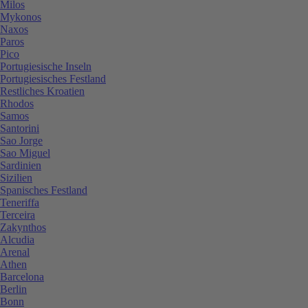
Milos
Mykonos
Naxos
Paros
Pico
Portugiesische Inseln
Portugiesisches Festland
Restliches Kroatien
Rhodos
Samos
Santorini
Sao Jorge
Sao Miguel
Sardinien
Sizilien
Spanisches Festland
Teneriffa
Terceira
Zakynthos
Alcudia
Arenal
Athen
Barcelona
Berlin
Bonn