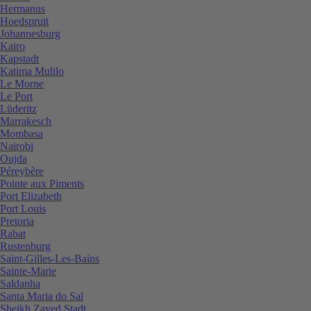
Hermanus
Hoedspruit
Johannesburg
Kairo
Kapstadt
Katima Mulilo
Le Morne
Le Port
Lüderitz
Marrakesch
Mombasa
Nairobi
Oujda
Péreybère
Pointe aux Piments
Port Elizabeth
Port Louis
Pretoria
Rabat
Rustenburg
Saint-Gilles-Les-Bains
Sainte-Marie
Saldanha
Santa Maria do Sal
Sheikh Zayed Stadt