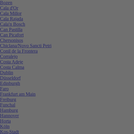
Bozen
Cala d'Or
Cala Millor
Cala Rajada
Cala'n Bosch
Can Pastilla
Can Picafort
Chersonisos
Chiclana/Novo Sancti Petri
Conil de la Frontera
Corralejo
Costa Adeje
Costa Calma
Dublin
Düsseldorf
Edinburgh
Faro
Frankfurt am Main
Freiburg
Funchal
Hamburg
Hannover
Horta
Köln
Kos-Stadt