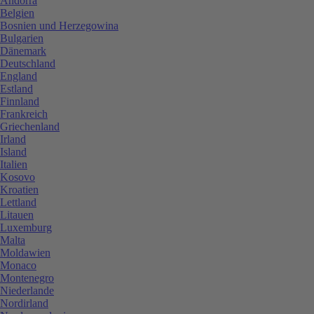
Andorra
Belgien
Bosnien und Herzegowina
Bulgarien
Dänemark
Deutschland
England
Estland
Finnland
Frankreich
Griechenland
Irland
Island
Italien
Kosovo
Kroatien
Lettland
Litauen
Luxemburg
Malta
Moldawien
Monaco
Montenegro
Niederlande
Nordirland