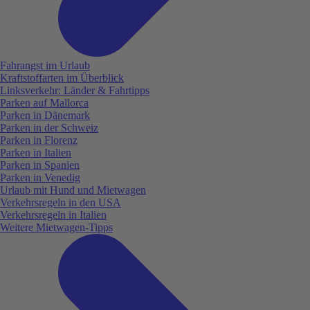
Fahrangst im Urlaub
Kraftstoffarten im Überblick
Linksverkehr: Länder & Fahrtipps
Parken auf Mallorca
Parken in Dänemark
Parken in der Schweiz
Parken in Florenz
Parken in Italien
Parken in Spanien
Parken in Venedig
Urlaub mit Hund und Mietwagen
Verkehrsregeln in den USA
Verkehrsregeln in Italien
Weitere Mietwagen-Tipps