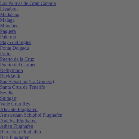
Las Palmas de Gran Canaria
Lissabon
Madalena
Malaga
München
Paguera
Palermo
Playa del Ingles
Ponta Delgada
Porto
Puerto de la Cruz
Puerto del Carmen
Rethymnon
Reykjavik
San Sebastian (La Gomera)
Santa Cruz de Tenerife
Sevilla
Stuttgart
Valle Gran Rey
Alicante Flughafen
Amsterdam Schiphol Flughafen
Antalya Flughafen
Athen Flughafen
Barcelona Flughafen
Bari Flughafen