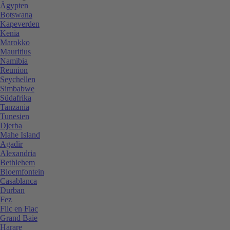
Ägypten
Botswana
Kapeverden
Kenia
Marokko
Mauritius
Namibia
Reunion
Seychellen
Simbabwe
Südafrika
Tanzania
Tunesien
Djerba
Mahe Island
Agadir
Alexandria
Bethlehem
Bloemfontein
Casablanca
Durban
Fez
Flic en Flac
Grand Baie
Harare