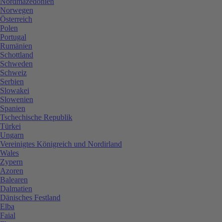
Nordmazedonien
Norwegen
Österreich
Polen
Portugal
Rumänien
Schottland
Schweden
Schweiz
Serbien
Slowakei
Slowenien
Spanien
Tschechische Republik
Türkei
Ungarn
Vereinigtes Königreich und Nordirland
Wales
Zypern
Azoren
Balearen
Dalmatien
Dänisches Festland
Elba
Faial