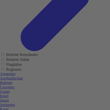
Beliebte Reiseländer
Beliebte Städte
Flughäfen
Regionen
Armenien
Aserbaidschan
Bahrain
Georgien
Guam
Israel
Japan
Jordanien
Katar