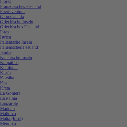
Flores
Französisches Festland
Fuerteventura
Gran Canaria
Griechische Inseln
Griechisches Festland
Ibiza
Istrien
Italienische Inseln
Italienisches Festland
Jandia
Kanarische Inseln
Karpathos
Kefalonia
Korfu
Korsika
Kos
Kreta
La Gomera
La Palma
Lanzarote
Madeira
Mallorca
Malta (Insel)
Menorca