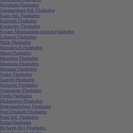
Hurghada Flughafen
Johannesburg Intl. Flughafen
Kairo Intl. Flughafen
Kapstadt Flughafen
Kimberley Flughafen
Kruger Mpumalanga Airport Flughafen
Lanseria Flughafen
Mahe Flughafen
Marrakesch Flughafen
Maun Flughafen
Mauritius Flughafen
Mombasa Flughafen
Monastir Flughafen
Nador Flughafen
Nairobi Flughafen
Nelspruit Flughafen
Ouarzazate Flughafen
Oujda Flughafen
Phalaborwa Flughafen
Pietermaritzburg Flughafen
Port Elizabeth Flughafen
Praia Intl. Flughafen
Rabat Flughafen
Richards Bay Flughafen