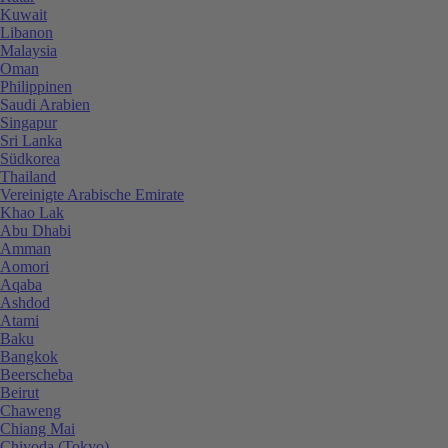
Kuwait
Libanon
Malaysia
Oman
Philippinen
Saudi Arabien
Singapur
Sri Lanka
Südkorea
Thailand
Vereinigte Arabische Emirate
Khao Lak
Abu Dhabi
Amman
Aomori
Aqaba
Ashdod
Atami
Baku
Bangkok
Beerscheba
Beirut
Chaweng
Chiang Mai
Chiyoda (Tokyo)