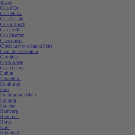
Bozen
Cala d'Or
Cala Millor
Cala Rajada
Cala'n Bosch
Can Pastilla
Can Picafort
Chersonisos
Chiclana/Novo Sancti Petri
Conil de la Frontera
Corralejo
Costa Adeje
Costa Calma
Dublin
Düsseldorf
Edinburgh
Faro
Frankfurt am Main
Freiburg
Funchal
Hamburg
Hannover
Horta
Köln
Kos-Stadt