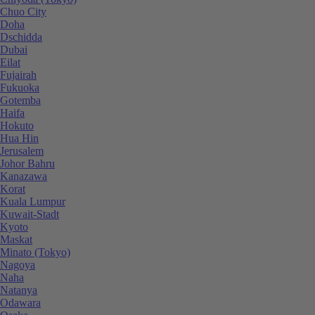
Chuo City
Doha
Dschidda
Dubai
Eilat
Fujairah
Fukuoka
Gotemba
Haifa
Hokuto
Hua Hin
Jerusalem
Johor Bahru
Kanazawa
Korat
Kuala Lumpur
Kuwait-Stadt
Kyoto
Maskat
Minato (Tokyo)
Nagoya
Naha
Natanya
Odawara