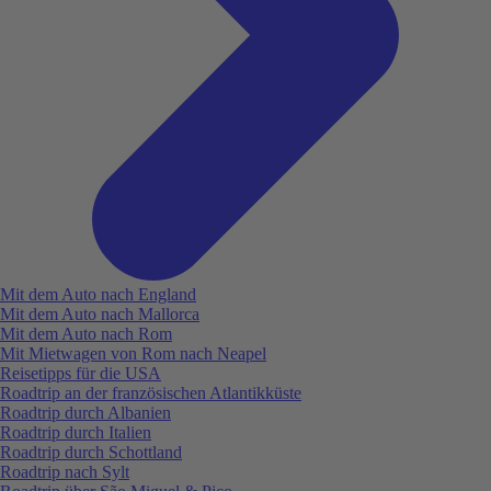
Mit dem Auto nach England
Mit dem Auto nach Mallorca
Mit dem Auto nach Rom
Mit Mietwagen von Rom nach Neapel
Reisetipps für die USA
Roadtrip an der französischen Atlantikküste
Roadtrip durch Albanien
Roadtrip durch Italien
Roadtrip durch Schottland
Roadtrip nach Sylt