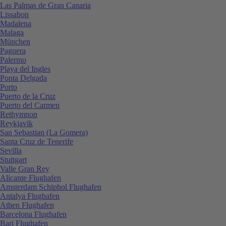
Las Palmas de Gran Canaria
Lissabon
Madalena
Malaga
München
Paguera
Palermo
Playa del Ingles
Ponta Delgada
Porto
Puerto de la Cruz
Puerto del Carmen
Rethymnon
Reykjavik
San Sebastian (La Gomera)
Santa Cruz de Tenerife
Sevilla
Stuttgart
Valle Gran Rey
Alicante Flughafen
Amsterdam Schiphol Flughafen
Antalya Flughafen
Athen Flughafen
Barcelona Flughafen
Bari Flughafen