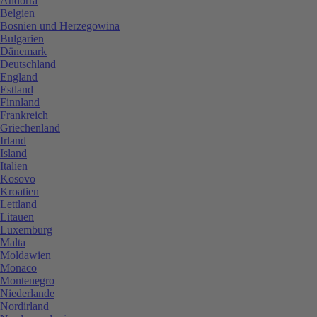
Andorra
Belgien
Bosnien und Herzegowina
Bulgarien
Dänemark
Deutschland
England
Estland
Finnland
Frankreich
Griechenland
Irland
Island
Italien
Kosovo
Kroatien
Lettland
Litauen
Luxemburg
Malta
Moldawien
Monaco
Montenegro
Niederlande
Nordirland