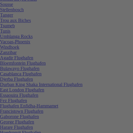
Sousse
Stellenbosch
Tanger
Trou aux Biches
Tsumeb
Tunis
Umhlanga Rocks
Vacoas-Phoenix
Windhoek
Zanzibar
Agadir Flughafen
Bloemfontein Flughafen
Bulawayo Flughafen
Casablanca Flughafen
Djerba Flughafen
Durban King Shaka International Flughafen
East London Flughafen
Essaouira Flughafen
Fez Flughafen
Flughafen Enfidha-Hammamet
Francistown Flughafen
Gaborone Flughafen
George Flughafen
Harare Flughafen
Hoedspruit Flughafen