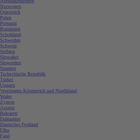
Nordmazedonien
Norwegen
Österreich
Polen
Portugal
Rumänien
Schottland
Schweden
Schweiz
Serbien
Slowakei
Slowenien
Spanien
Tschechische Republik
Türkei
Ungarn
Vereinigtes Königreich und Nordirland
Wales
Zypern
Azoren
Balearen
Dalmatien
Dänisches Festland
Elba
Faial