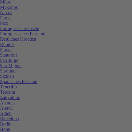
Milos
Mykonos
Naxos
Paros
Pico
Portugiesische Inseln
Portugiesisches Festland
Restliches Kroatien
Rhodos
Samos
Santorini
Sao Jorge
Sao Miguel
Sardinien
Sizilien
Spanisches Festland
Teneriffa
Terceira
Zakynthos
Alcudia
Arenal
Athen
Barcelona
Berlin
Bonn