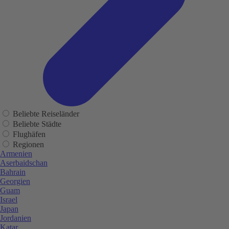
Beliebte Reiseländer
Beliebte Städte
Flughäfen
Regionen
Armenien
Aserbaidschan
Bahrain
Georgien
Guam
Israel
Japan
Jordanien
Katar