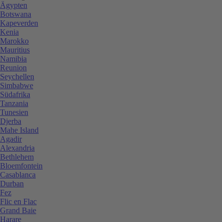
Ägypten
Botswana
Kapeverden
Kenia
Marokko
Mauritius
Namibia
Reunion
Seychellen
Simbabwe
Südafrika
Tanzania
Tunesien
Djerba
Mahe Island
Agadir
Alexandria
Bethlehem
Bloemfontein
Casablanca
Durban
Fez
Flic en Flac
Grand Baie
Harare