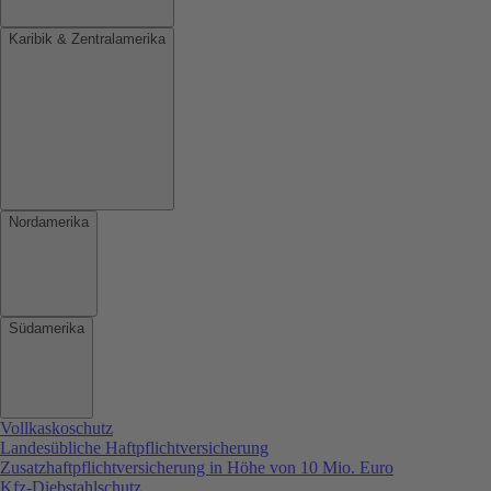
Karibik & Zentralamerika
Nordamerika
Südamerika
Vollkaskoschutz
Landesübliche Haftpflichtversicherung
Zusatzhaftpflichtversicherung in Höhe von 10 Mio. Euro
Kfz-Diebstahlschutz