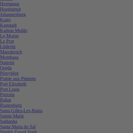
Hermanus
Hoedspruit
Johannesburg
Kairo
Kapstadt
Katima Mulilo
Le Morne
Le Port
Lüderitz
Marrakesch
Mombasa
Nairobi
Oujda
Péreybère
Pointe aux Piments
Port Elizabeth
Port Louis
Pretoria
Rabat
Rustenburg
Saint-Gilles-Les-Bains
Sainte-Marie
Saldanha
Santa Maria do Sal
Sheikh Zayed Stadt