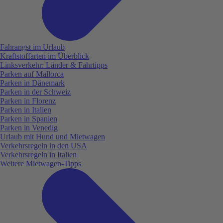
Fahrangst im Urlaub
Kraftstoffarten im Überblick
Linksverkehr: Länder & Fahrtipps
Parken auf Mallorca
Parken in Dänemark
Parken in der Schweiz
Parken in Florenz
Parken in Italien
Parken in Spanien
Parken in Venedig
Urlaub mit Hund und Mietwagen
Verkehrsregeln in den USA
Verkehrsregeln in Italien
Weitere Mietwagen-Tipps