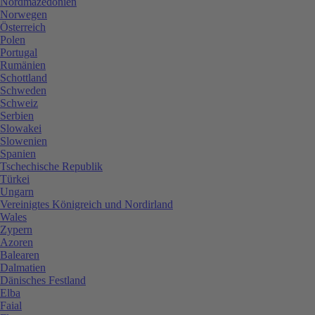
Nordmazedonien
Norwegen
Österreich
Polen
Portugal
Rumänien
Schottland
Schweden
Schweiz
Serbien
Slowakei
Slowenien
Spanien
Tschechische Republik
Türkei
Ungarn
Vereinigtes Königreich und Nordirland
Wales
Zypern
Azoren
Balearen
Dalmatien
Dänisches Festland
Elba
Faial