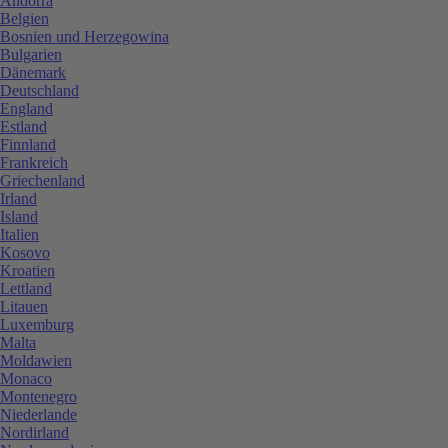
Andorra
Belgien
Bosnien und Herzegowina
Bulgarien
Dänemark
Deutschland
England
Estland
Finnland
Frankreich
Griechenland
Irland
Island
Italien
Kosovo
Kroatien
Lettland
Litauen
Luxemburg
Malta
Moldawien
Monaco
Montenegro
Niederlande
Nordirland