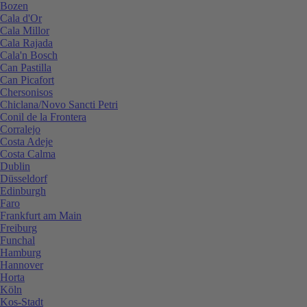
Bozen
Cala d'Or
Cala Millor
Cala Rajada
Cala'n Bosch
Can Pastilla
Can Picafort
Chersonisos
Chiclana/Novo Sancti Petri
Conil de la Frontera
Corralejo
Costa Adeje
Costa Calma
Dublin
Düsseldorf
Edinburgh
Faro
Frankfurt am Main
Freiburg
Funchal
Hamburg
Hannover
Horta
Köln
Kos-Stadt