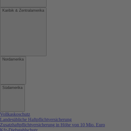
Karibik & Zentralamerika
Nordamerika
Südamerika
Vollkaskoschutz
Landesübliche Haftpflichtversicherung
Zusatzhaftpflichtversicherung in Höhe von 10 Mio. Euro
Kfz-Diebstahlschutz