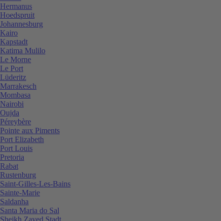
Hermanus
Hoedspruit
Johannesburg
Kairo
Kapstadt
Katima Mulilo
Le Morne
Le Port
Lüderitz
Marrakesch
Mombasa
Nairobi
Oujda
Péreybère
Pointe aux Piments
Port Elizabeth
Port Louis
Pretoria
Rabat
Rustenburg
Saint-Gilles-Les-Bains
Sainte-Marie
Saldanha
Santa Maria do Sal
Sheikh Zayed Stadt