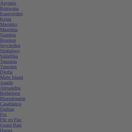
Ägypten
Botswana
Kapeverden
Kenia
Marokko
Mauritius
Namibia
Reunion
Seychellen
Simbabwe
Südafrika
Tanzania
Tunesien
Djerba
Mahe Island
Agadir
Alexandria
Bethlehem
Bloemfontein
Casablanca
Durban
Fez
Flic en Flac
Grand Baie
Harare