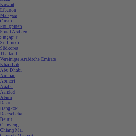
Kuwait
Libanon
Malaysia
Oman
Philippinen
Saudi Arabien
Singapur
Sri Lanka
Südkorea
Thailand
Vereinigte Arabische Emirate
Khao Lak
Abu Dhabi
Amman
Aomori
Aqaba
Ashdod
Atami
Baku
Bangkok
Beerscheba
Beirut
Chaweng
Chiang Mai
Chiyoda (Tokyo)