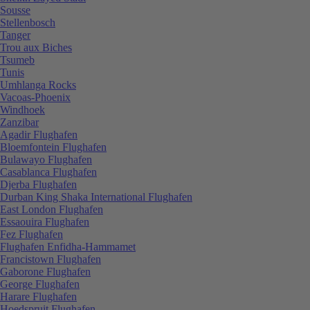
Sousse
Stellenbosch
Tanger
Trou aux Biches
Tsumeb
Tunis
Umhlanga Rocks
Vacoas-Phoenix
Windhoek
Zanzibar
Agadir Flughafen
Bloemfontein Flughafen
Bulawayo Flughafen
Casablanca Flughafen
Djerba Flughafen
Durban King Shaka International Flughafen
East London Flughafen
Essaouira Flughafen
Fez Flughafen
Flughafen Enfidha-Hammamet
Francistown Flughafen
Gaborone Flughafen
George Flughafen
Harare Flughafen
Hoedspruit Flughafen