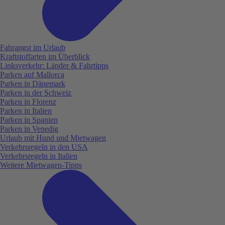
Fahrangst im Urlaub
Kraftstoffarten im Überblick
Linksverkehr: Länder & Fahrtipps
Parken auf Mallorca
Parken in Dänemark
Parken in der Schweiz
Parken in Florenz
Parken in Italien
Parken in Spanien
Parken in Venedig
Urlaub mit Hund und Mietwagen
Verkehrsregeln in den USA
Verkehrsregeln in Italien
Weitere Mietwagen-Tipps