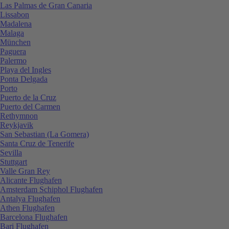
Las Palmas de Gran Canaria
Lissabon
Madalena
Malaga
München
Paguera
Palermo
Playa del Ingles
Ponta Delgada
Porto
Puerto de la Cruz
Puerto del Carmen
Rethymnon
Reykjavik
San Sebastian (La Gomera)
Santa Cruz de Tenerife
Sevilla
Stuttgart
Valle Gran Rey
Alicante Flughafen
Amsterdam Schiphol Flughafen
Antalya Flughafen
Athen Flughafen
Barcelona Flughafen
Bari Flughafen