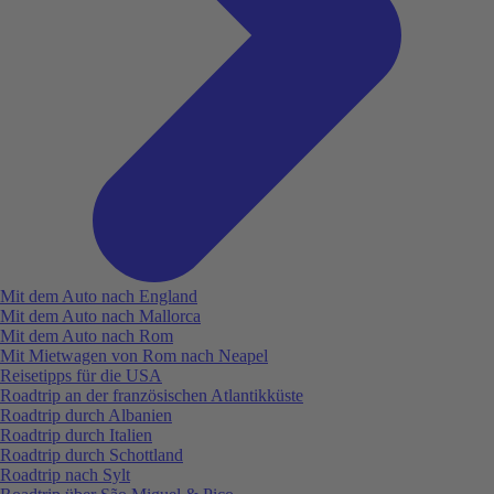
Mit dem Auto nach England
Mit dem Auto nach Mallorca
Mit dem Auto nach Rom
Mit Mietwagen von Rom nach Neapel
Reisetipps für die USA
Roadtrip an der französischen Atlantikküste
Roadtrip durch Albanien
Roadtrip durch Italien
Roadtrip durch Schottland
Roadtrip nach Sylt