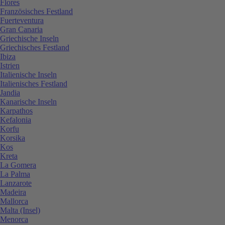
Flores
Französisches Festland
Fuerteventura
Gran Canaria
Griechische Inseln
Griechisches Festland
Ibiza
Istrien
Italienische Inseln
Italienisches Festland
Jandia
Kanarische Inseln
Karpathos
Kefalonia
Korfu
Korsika
Kos
Kreta
La Gomera
La Palma
Lanzarote
Madeira
Mallorca
Malta (Insel)
Menorca