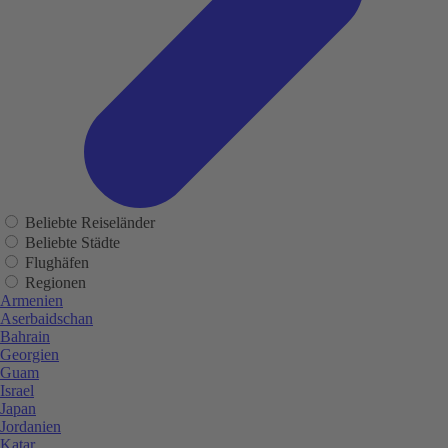
Beliebte Reiseländer
Beliebte Städte
Flughäfen
Regionen
Armenien
Aserbaidschan
Bahrain
Georgien
Guam
Israel
Japan
Jordanien
Katar