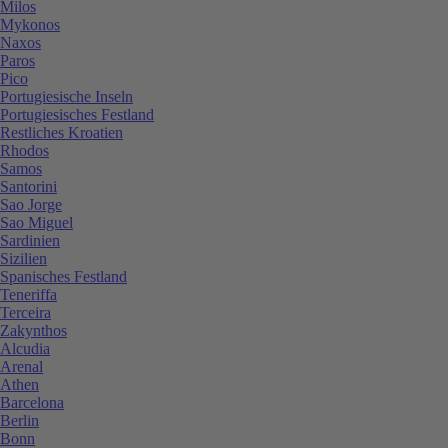
Milos
Mykonos
Naxos
Paros
Pico
Portugiesische Inseln
Portugiesisches Festland
Restliches Kroatien
Rhodos
Samos
Santorini
Sao Jorge
Sao Miguel
Sardinien
Sizilien
Spanisches Festland
Teneriffa
Terceira
Zakynthos
Alcudia
Arenal
Athen
Barcelona
Berlin
Bonn