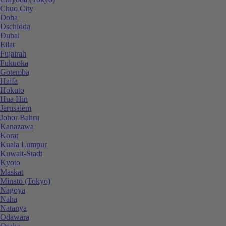
Chuo City
Doha
Dschidda
Dubai
Eilat
Fujairah
Fukuoka
Gotemba
Haifa
Hokuto
Hua Hin
Jerusalem
Johor Bahru
Kanazawa
Korat
Kuala Lumpur
Kuwait-Stadt
Kyoto
Maskat
Minato (Tokyo)
Nagoya
Naha
Natanya
Odawara