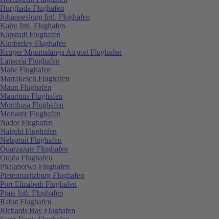
Hurghada Flughafen
Johannesburg Intl. Flughafen
Kairo Intl. Flughafen
Kapstadt Flughafen
Kimberley Flughafen
Kruger Mpumalanga Airport Flughafen
Lanseria Flughafen
Mahe Flughafen
Marrakesch Flughafen
Maun Flughafen
Mauritius Flughafen
Mombasa Flughafen
Monastir Flughafen
Nador Flughafen
Nairobi Flughafen
Nelspruit Flughafen
Ouarzazate Flughafen
Oujda Flughafen
Phalaborwa Flughafen
Pietermaritzburg Flughafen
Port Elizabeth Flughafen
Praia Intl. Flughafen
Rabat Flughafen
Richards Bay Flughafen