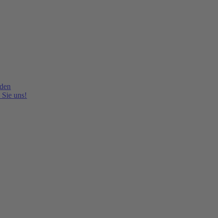
lden
 Sie uns!