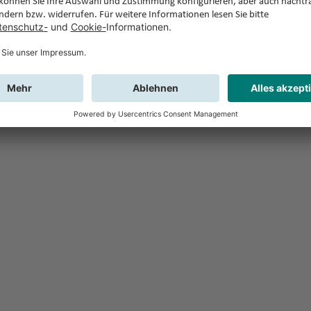
Feedback
Sie haben Fr
Buchung?