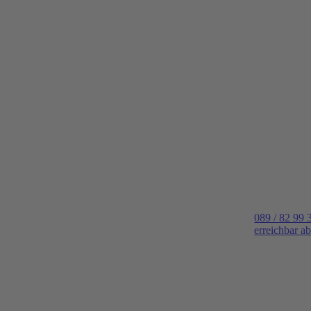
089 / 82 99 
erreichbar a