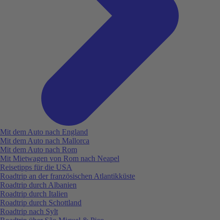
Mit dem Auto nach England
Mit dem Auto nach Mallorca
Mit dem Auto nach Rom
Mit Mietwagen von Rom nach Neapel
Reisetipps für die USA
Roadtrip an der französischen Atlantikküste
Roadtrip durch Albanien
Roadtrip durch Italien
Roadtrip durch Schottland
Roadtrip nach Sylt