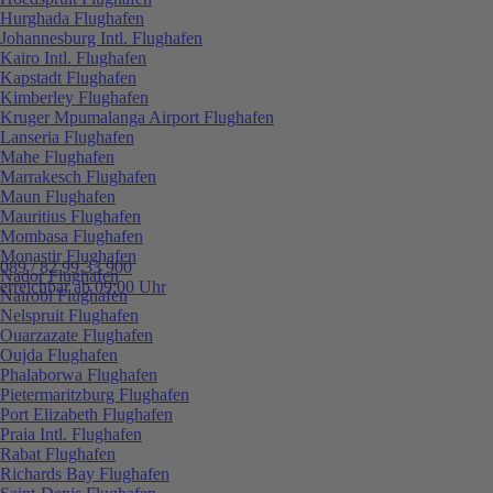
Hurghada Flughafen
Johannesburg Intl. Flughafen
Kairo Intl. Flughafen
Kapstadt Flughafen
Kimberley Flughafen
Kruger Mpumalanga Airport Flughafen
Lanseria Flughafen
Mahe Flughafen
Marrakesch Flughafen
Maun Flughafen
Mauritius Flughafen
Mombasa Flughafen
Monastir Flughafen
089 / 82 99 33 900
Nador Flughafen
erreichbar ab 09:00 Uhr
Nairobi Flughafen
Nelspruit Flughafen
Ouarzazate Flughafen
Oujda Flughafen
Phalaborwa Flughafen
Pietermaritzburg Flughafen
Port Elizabeth Flughafen
Praia Intl. Flughafen
Rabat Flughafen
Richards Bay Flughafen