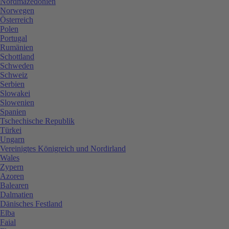
Nordmazedonien
Norwegen
Österreich
Polen
Portugal
Rumänien
Schottland
Schweden
Schweiz
Serbien
Slowakei
Slowenien
Spanien
Tschechische Republik
Türkei
Ungarn
Vereinigtes Königreich und Nordirland
Wales
Zypern
Azoren
Balearen
Dalmatien
Dänisches Festland
Elba
Faial