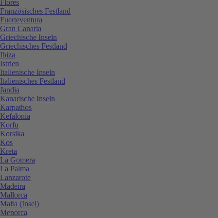
Flores
Französisches Festland
Fuerteventura
Gran Canaria
Griechische Inseln
Griechisches Festland
Ibiza
Istrien
Italienische Inseln
Italienisches Festland
Jandia
Kanarische Inseln
Karpathos
Kefalonia
Korfu
Korsika
Kos
Kreta
La Gomera
La Palma
Lanzarote
Madeira
Mallorca
Malta (Insel)
Menorca