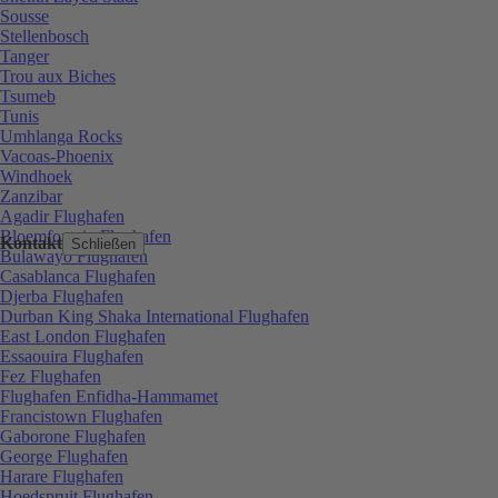
Sousse
Stellenbosch
Tanger
Trou aux Biches
Tsumeb
Tunis
Umhlanga Rocks
Vacoas-Phoenix
Windhoek
Zanzibar
Agadir Flughafen
Bloemfontein Flughafen
Kontakt
Schließen
Bulawayo Flughafen
Casablanca Flughafen
Djerba Flughafen
Durban King Shaka International Flughafen
East London Flughafen
Essaouira Flughafen
Fez Flughafen
Flughafen Enfidha-Hammamet
Francistown Flughafen
Gaborone Flughafen
George Flughafen
Harare Flughafen
Hoedspruit Flughafen