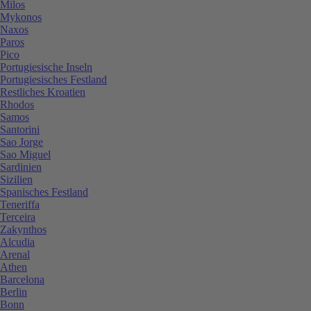
Milos
Mykonos
Naxos
Paros
Pico
Portugiesische Inseln
Portugiesisches Festland
Restliches Kroatien
Rhodos
Samos
Santorini
Sao Jorge
Sao Miguel
Sardinien
Sizilien
Spanisches Festland
Teneriffa
Terceira
Zakynthos
Alcudia
Arenal
Athen
Barcelona
Berlin
Bonn