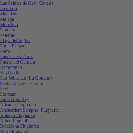
Las Palmas de Gran Canaria
Lissabon
Madalena
Malaga
München
Paguera
Palermo
Playa del Ingles
Ponta Delgada
Porto
Puerto de la Cruz
Puerto del Carmen
Rethymnon
Reykjavik
San Sebastian (La Gomera)
Santa Cruz de Tenerife
Sevilla
Stuttgart
Valle Gran Rey
Alicante Flughafen
Amsterdam Schiphol Flughafen
Antalya Flughafen
Athen Flughafen
Barcelona Flughafen
Bari Flughafen