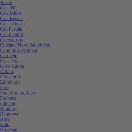
Bozen
Cala d'Or
Cala Millor
Cala Rajada
Cala'n Bosch
Can Pastilla
Can Picafort
Chersonisos
Chiclana/Novo Sancti Petri
Conil de la Frontera
Corralejo
Costa Adeje
Costa Calma
Dublin
Düsseldorf
Edinburgh
Faro
Frankfurt am Main
Freiburg
Funchal
Hamburg
Hannover
Horta
Köln
Kos-Stadt