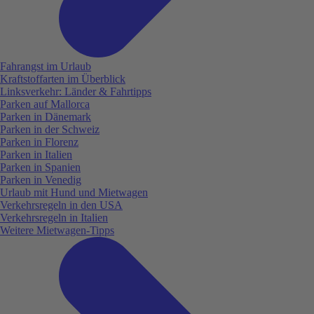
Fahrangst im Urlaub
Kraftstoffarten im Überblick
Linksverkehr: Länder & Fahrtipps
Parken auf Mallorca
Parken in Dänemark
Parken in der Schweiz
Parken in Florenz
Parken in Italien
Parken in Spanien
Parken in Venedig
Urlaub mit Hund und Mietwagen
Verkehrsregeln in den USA
Verkehrsregeln in Italien
Weitere Mietwagen-Tipps