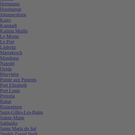
Hermanus
Hoedspruit
Johannesburg
Kairo
Kapstadt
Katima Mulilo
Le Morne
Le Port
Lüderitz
Marrakesch
Mombasa
Nairobi
Oujda
Péreybère
Pointe aux Piments
Port Elizabeth
Port Louis
Pretoria
Rabat
Rustenburg
Saint-Gilles-Les-Bains
Sainte-Marie
Saldanha
Santa Maria do Sal
Sheikh Zayed Stadt