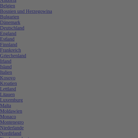
Andorra
Belgien
Bosnien und Herzegowina
Bulgarien
Dänemark
Deutschland
England
Estland
Finnland
Frankreich
Griechenland
Irland
Island
Italien
Kosovo
Kroatien
Lettland
Litauen
Luxemburg
Malta
Moldawien
Monaco
Montenegro
Niederlande
Nordirland