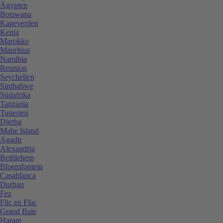
Ägypten
Botswana
Kapeverden
Kenia
Marokko
Mauritius
Namibia
Reunion
Seychellen
Simbabwe
Südafrika
Tanzania
Tunesien
Djerba
Mahe Island
Agadir
Alexandria
Bethlehem
Bloemfontein
Casablanca
Durban
Fez
Flic en Flac
Grand Baie
Harare