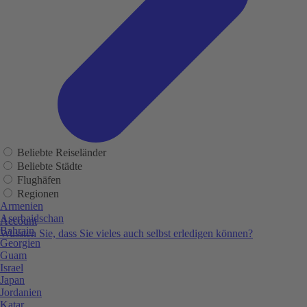
Beliebte Reiseländer
Beliebte Städte
Flughäfen
Regionen
Armenien
Aserbaidschan
Account
Bahrain
Wussten Sie, dass Sie vieles auch selbst erledigen können?
Georgien
Guam
Israel
Japan
Jordanien
Katar