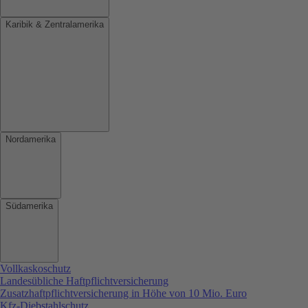
Karibik & Zentralamerika
Nordamerika
Südamerika
Vollkaskoschutz
Landesübliche Haftpflichtversicherung
Zusatzhaftpflichtversicherung in Höhe von 10 Mio. Euro
Kfz-Diebstahlschutz