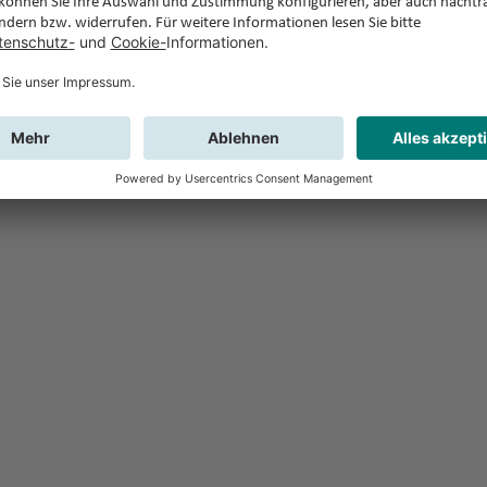
Feedback
Sie haben Fr
Buchung?