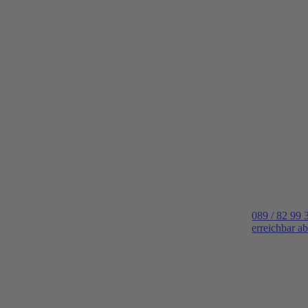
089 / 82 99 
erreichbar a