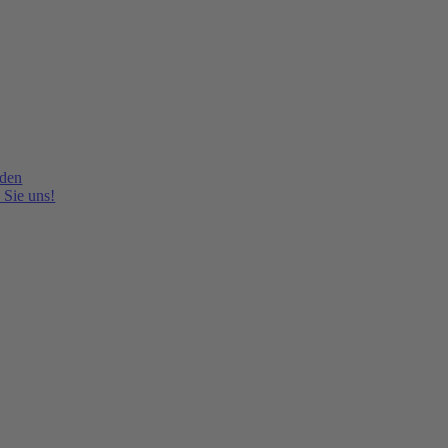
lden
 Sie uns!