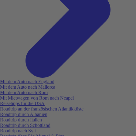
Mit dem Auto nach England
Mit dem Auto nach Mallorca
Mit dem Auto nach Rom
Mit Mietwagen von Rom nach Neapel
Reisetipps für die USA
Roadtrip an der französischen Atlantikküste
Roadtrip durch Albanien
Roadtrip durch Italien
Roadtrip durch Schottland
Roadtrip nach Sylt