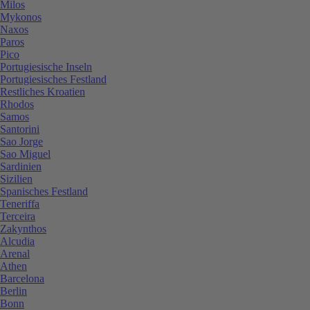
Milos
Mykonos
Naxos
Paros
Pico
Portugiesische Inseln
Portugiesisches Festland
Restliches Kroatien
Rhodos
Samos
Santorini
Sao Jorge
Sao Miguel
Sardinien
Sizilien
Spanisches Festland
Teneriffa
Terceira
Zakynthos
Alcudia
Arenal
Athen
Barcelona
Berlin
Bonn