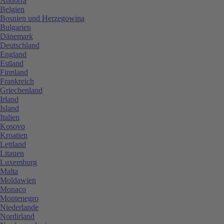
Andorra
Belgien
Bosnien und Herzegowina
Bulgarien
Dänemark
Deutschland
England
Estland
Finnland
Frankreich
Griechenland
Irland
Island
Italien
Kosovo
Kroatien
Lettland
Litauen
Luxemburg
Malta
Moldawien
Monaco
Montenegro
Niederlande
Nordirland