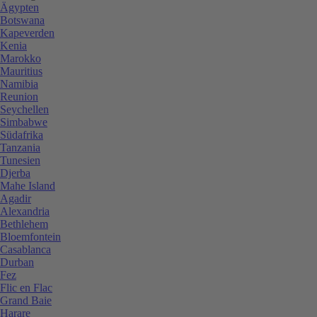
Ägypten
Botswana
Kapeverden
Kenia
Marokko
Mauritius
Namibia
Reunion
Seychellen
Simbabwe
Südafrika
Tanzania
Tunesien
Djerba
Mahe Island
Agadir
Alexandria
Bethlehem
Bloemfontein
Casablanca
Durban
Fez
Flic en Flac
Grand Baie
Harare