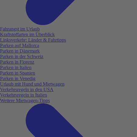
Fahrangst im Urlaub
Kraftstoffarten im Überblick
Linksverkehr: Länder & Fahrtipps
Parken auf Mallorca
Parken in Dänemark
Parken in der Schweiz
Parken in Florenz
Parken in Italien
Parken in Spanien
Parken in Venedig
Urlaub mit Hund und Mietwagen
Verkehrsregeln in den USA
Verkehrsregeln in Italien
Weitere Mietwagen-Tipps