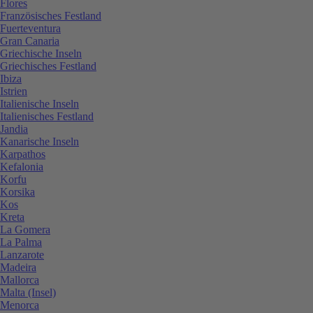
Flores
Französisches Festland
Fuerteventura
Gran Canaria
Griechische Inseln
Griechisches Festland
Ibiza
Istrien
Italienische Inseln
Italienisches Festland
Jandia
Kanarische Inseln
Karpathos
Kefalonia
Korfu
Korsika
Kos
Kreta
La Gomera
La Palma
Lanzarote
Madeira
Mallorca
Malta (Insel)
Menorca