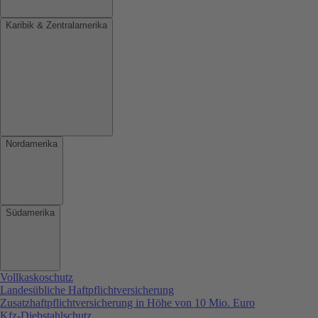
Karibik & Zentralamerika
Nordamerika
Südamerika
Vollkaskoschutz
Landesübliche Haftpflichtversicherung
Zusatzhaftpflichtversicherung in Höhe von 10 Mio. Euro
Kfz-Diebstahlschutz