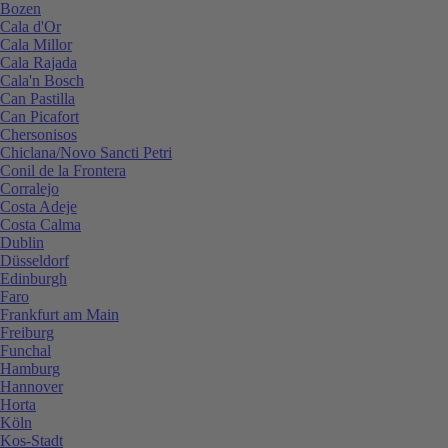
Bozen
Cala d'Or
Cala Millor
Cala Rajada
Cala'n Bosch
Can Pastilla
Can Picafort
Chersonisos
Chiclana/Novo Sancti Petri
Conil de la Frontera
Corralejo
Costa Adeje
Costa Calma
Dublin
Düsseldorf
Edinburgh
Faro
Frankfurt am Main
Freiburg
Funchal
Hamburg
Hannover
Horta
Köln
Kos-Stadt