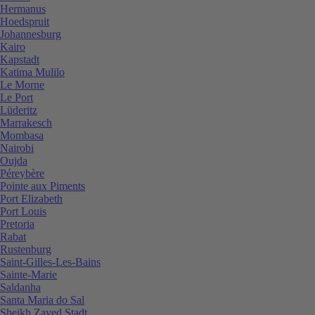
Hermanus
Hoedspruit
Johannesburg
Kairo
Kapstadt
Katima Mulilo
Le Morne
Le Port
Lüderitz
Marrakesch
Mombasa
Nairobi
Oujda
Péreybère
Pointe aux Piments
Port Elizabeth
Port Louis
Pretoria
Rabat
Rustenburg
Saint-Gilles-Les-Bains
Sainte-Marie
Saldanha
Santa Maria do Sal
Sheikh Zayed Stadt