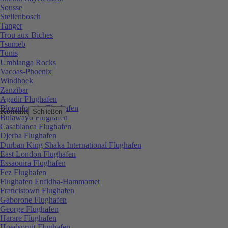
Sousse
Stellenbosch
Tanger
Trou aux Biches
Tsumeb
Tunis
Umhlanga Rocks
Vacoas-Phoenix
Windhoek
Zanzibar
Agadir Flughafen
Bloemfontein Flughafen
Kontakt
Schließen
Bulawayo Flughafen
Casablanca Flughafen
Djerba Flughafen
Durban King Shaka International Flughafen
East London Flughafen
Essaouira Flughafen
Fez Flughafen
Flughafen Enfidha-Hammamet
Francistown Flughafen
Gaborone Flughafen
George Flughafen
Harare Flughafen
Hoedspruit Flughafen