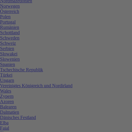
Nordmazedonien
Norwegen
Österreich
Polen
Portugal
Rumänien
Schottland
Schweden
Schweiz
Serbien
Slowakei
Slowenien
Spanien
Tschechische Republik
Türkei
Ungarn
Vereinigtes Königreich und Nordirland
Wales
Zypern
Azoren
Balearen
Dalmatien
Dänisches Festland
Elba
Faial