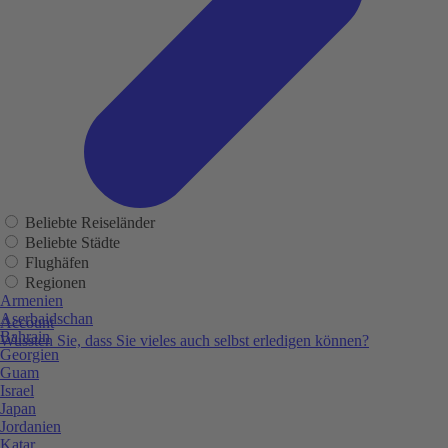
Beliebte Reiseländer
Beliebte Städte
Flughäfen
Regionen
Armenien
Aserbaidschan
Account
Bahrain
Wussten Sie, dass Sie vieles auch selbst erledigen können?
Georgien
Guam
Israel
Japan
Jordanien
Katar