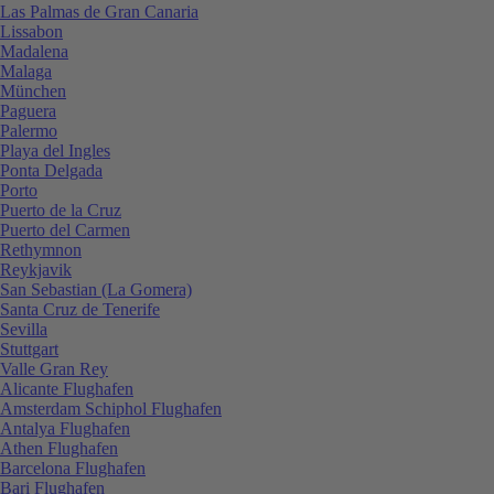
Las Palmas de Gran Canaria
Lissabon
Madalena
Malaga
München
Paguera
Palermo
Playa del Ingles
Ponta Delgada
Porto
Puerto de la Cruz
Puerto del Carmen
Rethymnon
Reykjavik
San Sebastian (La Gomera)
Santa Cruz de Tenerife
Sevilla
Stuttgart
Valle Gran Rey
Alicante Flughafen
Amsterdam Schiphol Flughafen
Antalya Flughafen
Athen Flughafen
Barcelona Flughafen
Bari Flughafen