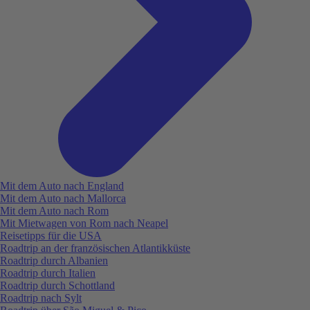
Mit dem Auto nach England
Mit dem Auto nach Mallorca
Mit dem Auto nach Rom
Mit Mietwagen von Rom nach Neapel
Reisetipps für die USA
Roadtrip an der französischen Atlantikküste
Roadtrip durch Albanien
Roadtrip durch Italien
Roadtrip durch Schottland
Roadtrip nach Sylt