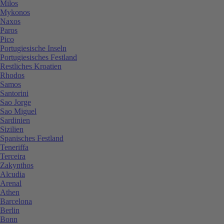
Milos
Mykonos
Naxos
Paros
Pico
Portugiesische Inseln
Portugiesisches Festland
Restliches Kroatien
Rhodos
Samos
Santorini
Sao Jorge
Sao Miguel
Sardinien
Sizilien
Spanisches Festland
Teneriffa
Terceira
Zakynthos
Alcudia
Arenal
Athen
Barcelona
Berlin
Bonn