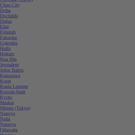
Chuo City
Doha
Dschidda
Dubai
Eilat
Fujairah
Fukuoka
Gotemba
Haifa
Hokuto
Hua Hin
Jerusalem
Johor Bahru
Kanazawa
Korat
Kuala Lumpur
Kuwait-Stadt
Kyoto
Maskat
Minato (Tokyo)
Nagoya
Naha
Natanya
Odawara