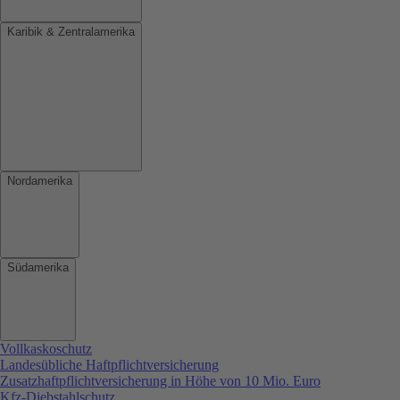
Karibik & Zentralamerika
Nordamerika
Südamerika
Vollkaskoschutz
Landesübliche Haftpflichtversicherung
Zusatzhaftpflichtversicherung in Höhe von 10 Mio. Euro
Kfz-Diebstahlschutz