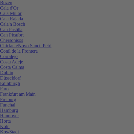
Bozen
Cala d'Or
Cala Millor
Cala Rajada
Cala'n Bosch
Can Pastilla
Can Picafort
Chersonisos
Chiclana/Novo Sancti Petri
Conil de la Frontera
Corralejo
Costa Adeje
Costa Calma
Dublin
Düsseldorf
Edinburgh
Faro
Frankfurt am Main
Freiburg
Funchal
Hamburg
Hannover
Horta
Köln
Kos-Stadt