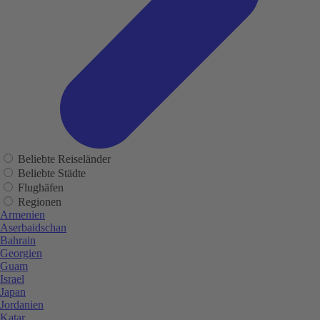
Beliebte Reiseländer
Beliebte Städte
Flughäfen
Regionen
Armenien
Aserbaidschan
Bahrain
Georgien
Guam
Israel
Japan
Jordanien
Katar