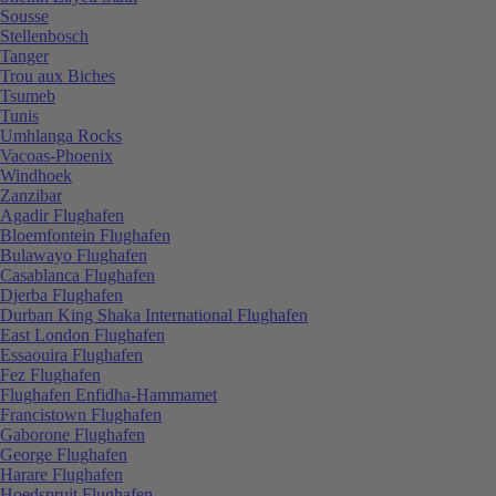
Sousse
Stellenbosch
Tanger
Trou aux Biches
Tsumeb
Tunis
Umhlanga Rocks
Vacoas-Phoenix
Windhoek
Zanzibar
Agadir Flughafen
Bloemfontein Flughafen
Bulawayo Flughafen
Casablanca Flughafen
Djerba Flughafen
Durban King Shaka International Flughafen
East London Flughafen
Essaouira Flughafen
Fez Flughafen
Flughafen Enfidha-Hammamet
Francistown Flughafen
Gaborone Flughafen
George Flughafen
Harare Flughafen
Hoedspruit Flughafen