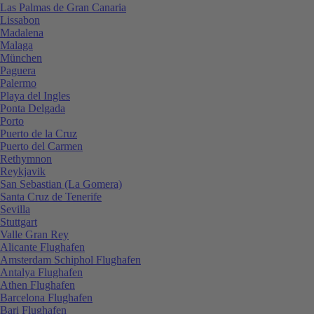
Las Palmas de Gran Canaria
Lissabon
Madalena
Malaga
München
Paguera
Palermo
Playa del Ingles
Ponta Delgada
Porto
Puerto de la Cruz
Puerto del Carmen
Rethymnon
Reykjavik
San Sebastian (La Gomera)
Santa Cruz de Tenerife
Sevilla
Stuttgart
Valle Gran Rey
Alicante Flughafen
Amsterdam Schiphol Flughafen
Antalya Flughafen
Athen Flughafen
Barcelona Flughafen
Bari Flughafen