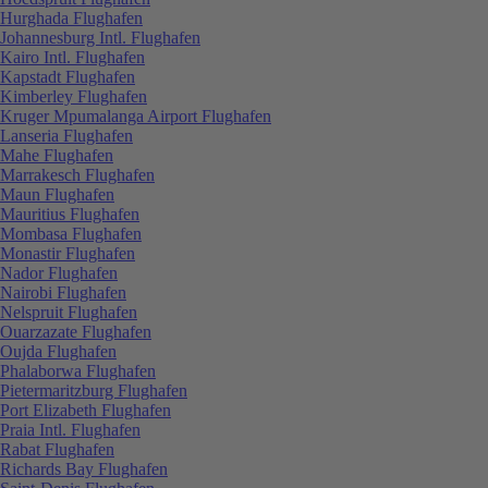
Hurghada Flughafen
Johannesburg Intl. Flughafen
Kairo Intl. Flughafen
Kapstadt Flughafen
Kimberley Flughafen
Kruger Mpumalanga Airport Flughafen
Lanseria Flughafen
Mahe Flughafen
Marrakesch Flughafen
Maun Flughafen
Mauritius Flughafen
Mombasa Flughafen
Monastir Flughafen
Nador Flughafen
Nairobi Flughafen
Nelspruit Flughafen
Ouarzazate Flughafen
Oujda Flughafen
Phalaborwa Flughafen
Pietermaritzburg Flughafen
Port Elizabeth Flughafen
Praia Intl. Flughafen
Rabat Flughafen
Richards Bay Flughafen