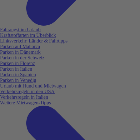
Fahrangst im Urlaub
Kraftstoffarten im Überblick
Linksverkehr: Länder & Fahrtipps
Parken auf Mallorca
Parken in Dänemark
Parken in der Schweiz
Parken in Florenz
Parken in Italien
Parken in Spanien
Parken in Venedig
Urlaub mit Hund und Mietwagen
Verkehrsregeln in den USA
Verkehrsregeln in Italien
Weitere Mietwagen-Tipps