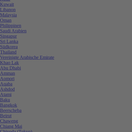
Kuwait
Libanon
Malaysia
Oman
Philippinen
Saudi Arabien
Singapur
Sri Lanka
Südkorea
Thailand
Vereinigte Arabische Emirate
Khao Lak
Abu Dhabi
Amman
Aomori
Aqaba
Ashdod
Atami
Baku
Bangkok
Beerscheba
Beirut
Chaweng
Chiang Mai
Chiyoda (Tokyo)