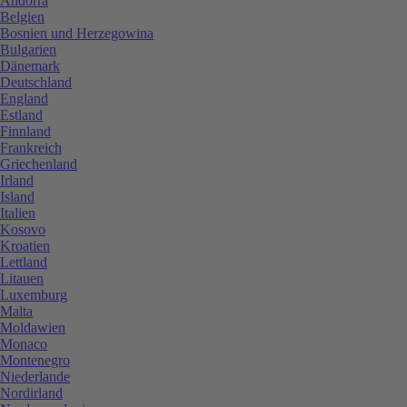
Andorra
Belgien
Bosnien und Herzegowina
Bulgarien
Dänemark
Deutschland
England
Estland
Finnland
Frankreich
Griechenland
Irland
Island
Italien
Kosovo
Kroatien
Lettland
Litauen
Luxemburg
Malta
Moldawien
Monaco
Montenegro
Niederlande
Nordirland