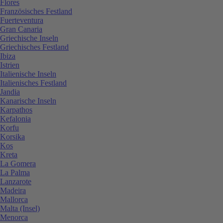
Flores
Französisches Festland
Fuerteventura
Gran Canaria
Griechische Inseln
Griechisches Festland
Ibiza
Istrien
Italienische Inseln
Italienisches Festland
Jandia
Kanarische Inseln
Karpathos
Kefalonia
Korfu
Korsika
Kos
Kreta
La Gomera
La Palma
Lanzarote
Madeira
Mallorca
Malta (Insel)
Menorca