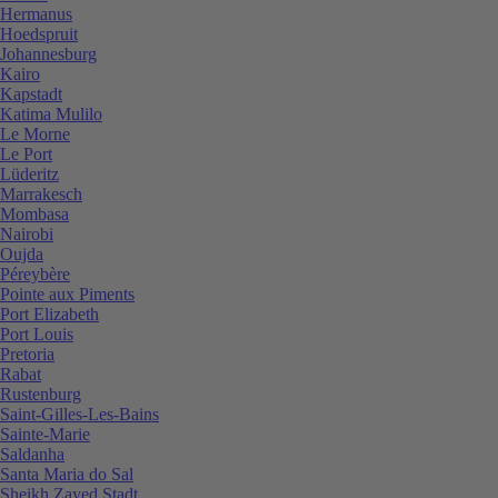
Hermanus
Hoedspruit
Johannesburg
Kairo
Kapstadt
Katima Mulilo
Le Morne
Le Port
Lüderitz
Marrakesch
Mombasa
Nairobi
Oujda
Péreybère
Pointe aux Piments
Port Elizabeth
Port Louis
Pretoria
Rabat
Rustenburg
Saint-Gilles-Les-Bains
Sainte-Marie
Saldanha
Santa Maria do Sal
Sheikh Zayed Stadt