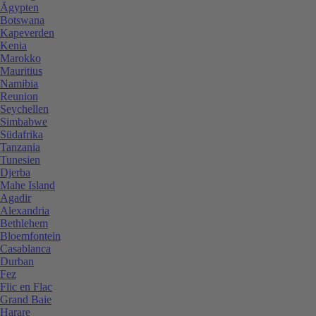
Ägypten
Botswana
Kapeverden
Kenia
Marokko
Mauritius
Namibia
Reunion
Seychellen
Simbabwe
Südafrika
Tanzania
Tunesien
Djerba
Mahe Island
Agadir
Alexandria
Bethlehem
Bloemfontein
Casablanca
Durban
Fez
Flic en Flac
Grand Baie
Harare