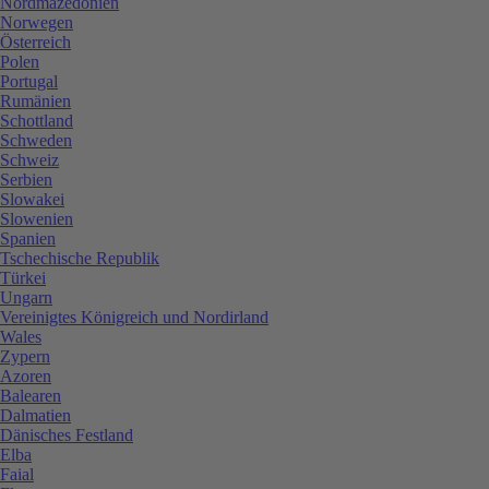
Nordmazedonien
Norwegen
Österreich
Polen
Portugal
Rumänien
Schottland
Schweden
Schweiz
Serbien
Slowakei
Slowenien
Spanien
Tschechische Republik
Türkei
Ungarn
Vereinigtes Königreich und Nordirland
Wales
Zypern
Azoren
Balearen
Dalmatien
Dänisches Festland
Elba
Faial