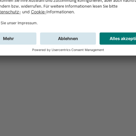
Feedback
Sie haben Fr
Buchung?