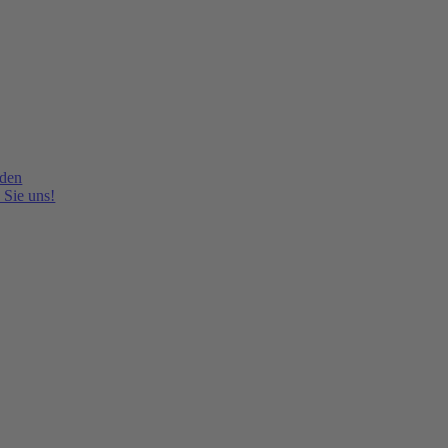
lden
 Sie uns!