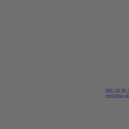
089 / 82 99 
erreichbar a