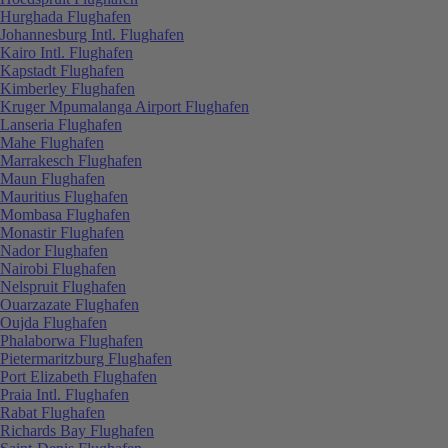
Hurghada Flughafen
Johannesburg Intl. Flughafen
Kairo Intl. Flughafen
Kapstadt Flughafen
Kimberley Flughafen
Kruger Mpumalanga Airport Flughafen
Lanseria Flughafen
Mahe Flughafen
Marrakesch Flughafen
Maun Flughafen
Mauritius Flughafen
Mombasa Flughafen
Monastir Flughafen
Nador Flughafen
Nairobi Flughafen
Nelspruit Flughafen
Ouarzazate Flughafen
Oujda Flughafen
Phalaborwa Flughafen
Pietermaritzburg Flughafen
Port Elizabeth Flughafen
Praia Intl. Flughafen
Rabat Flughafen
Richards Bay Flughafen