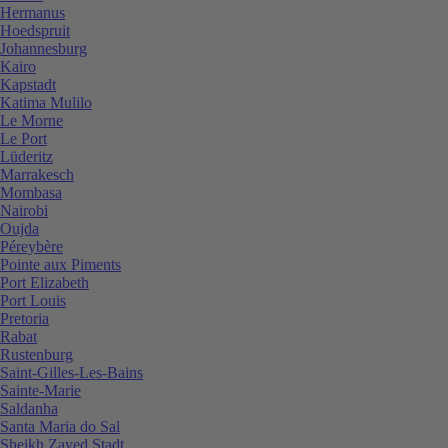
Hermanus
Hoedspruit
Johannesburg
Kairo
Kapstadt
Katima Mulilo
Le Morne
Le Port
Lüderitz
Marrakesch
Mombasa
Nairobi
Oujda
Péreybère
Pointe aux Piments
Port Elizabeth
Port Louis
Pretoria
Rabat
Rustenburg
Saint-Gilles-Les-Bains
Sainte-Marie
Saldanha
Santa Maria do Sal
Sheikh Zayed Stadt