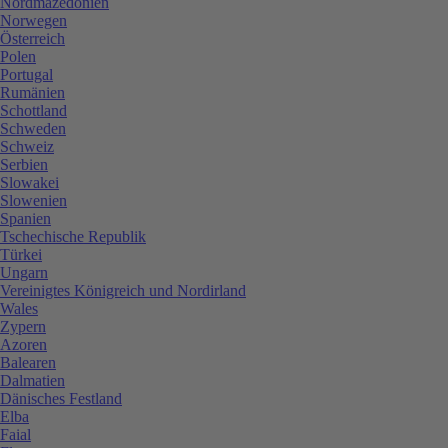
Nordmazedonien
Norwegen
Österreich
Polen
Portugal
Rumänien
Schottland
Schweden
Schweiz
Serbien
Slowakei
Slowenien
Spanien
Tschechische Republik
Türkei
Ungarn
Vereinigtes Königreich und Nordirland
Wales
Zypern
Azoren
Balearen
Dalmatien
Dänisches Festland
Elba
Faial