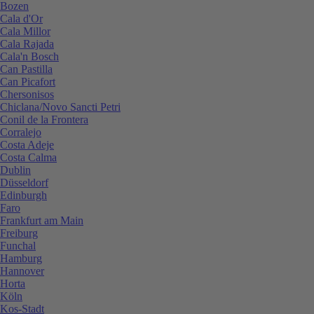
Bozen
Cala d'Or
Cala Millor
Cala Rajada
Cala'n Bosch
Can Pastilla
Can Picafort
Chersonisos
Chiclana/Novo Sancti Petri
Conil de la Frontera
Corralejo
Costa Adeje
Costa Calma
Dublin
Düsseldorf
Edinburgh
Faro
Frankfurt am Main
Freiburg
Funchal
Hamburg
Hannover
Horta
Köln
Kos-Stadt