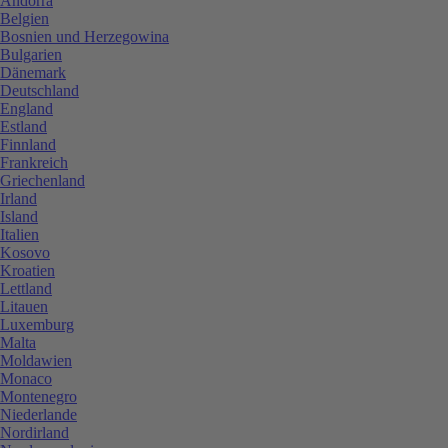
Andorra
Belgien
Bosnien und Herzegowina
Bulgarien
Dänemark
Deutschland
England
Estland
Finnland
Frankreich
Griechenland
Irland
Island
Italien
Kosovo
Kroatien
Lettland
Litauen
Luxemburg
Malta
Moldawien
Monaco
Montenegro
Niederlande
Nordirland