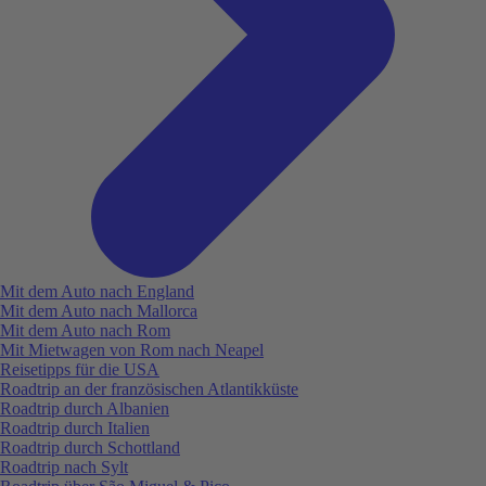
Mit dem Auto nach England
Mit dem Auto nach Mallorca
Mit dem Auto nach Rom
Mit Mietwagen von Rom nach Neapel
Reisetipps für die USA
Roadtrip an der französischen Atlantikküste
Roadtrip durch Albanien
Roadtrip durch Italien
Roadtrip durch Schottland
Roadtrip nach Sylt