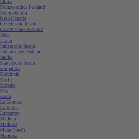
Flores
Französisches Festland
Fuerteventura
Gran Canaria
Griechische Inseln
Griechisches Festland
Ibiza
Istrien
Italienische Inseln
Italienisches Festland
Jandia
Kanarische Inseln
Karpathos
Kefalonia
Korfu
Korsika
Kos
Kreta
La Gomera
La Palma
Lanzarote
Madeira
Mallorca
Malta (Insel)
Menorca