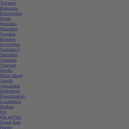
Ägypten
Botswana
Kapeverden
Kenia
Marokko
Mauritius
Namibia
Reunion
Seychellen
Simbabwe
Südafrika
Tanzania
Tunesien
Djerba
Mahe Island
Agadir
Alexandria
Bethlehem
Bloemfontein
Casablanca
Durban
Fez
Flic en Flac
Grand Baie
Harare