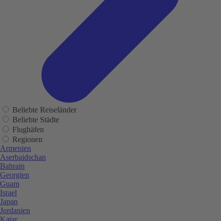
Beliebte Reiseländer
Beliebte Städte
Flughäfen
Regionen
Armenien
Aserbaidschan
Bahrain
Georgien
Guam
Israel
Japan
Jordanien
Katar