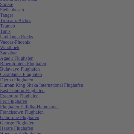
Sousse
Stellenbosch
Tanger
Trou aux Biches
Tsumeb
Tunis
Umhlanga Rocks
Vacoas-Phoenix
Windhoek
Zanzibar
Agadir Flughafen
Bloemfontein Flughafen
Bulawayo Flughafen
Casablanca Flughafen
Djerba Flughafen
Durban King Shaka International Flughafen
East London Flughafen
Essaouira Flughafen
Fez Flughafen
Flughafen Enfidha-Hammamet
Francistown Flughafen
Gaborone Flughafen
George Flughafen
Harare Flughafen
Hoedspruit Flughafen