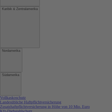
Karibik & Zentralamerika
Nordamerika
Südamerika
Vollkaskoschutz
Landesübliche Haftpflichtversicherung
Zusatzhaftpflichtversicherung in Höhe von 10 Mio. Euro
Kfz-Diebstahlschutz