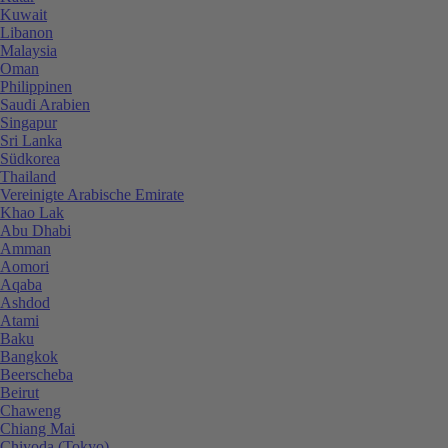
Kuwait
Libanon
Malaysia
Oman
Philippinen
Saudi Arabien
Singapur
Sri Lanka
Südkorea
Thailand
Vereinigte Arabische Emirate
Khao Lak
Abu Dhabi
Amman
Aomori
Aqaba
Ashdod
Atami
Baku
Bangkok
Beerscheba
Beirut
Chaweng
Chiang Mai
Chiyoda (Tokyo)