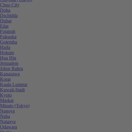
Chuo City
Doha
Dschidda
Dubai
Eilat
Fujairah
Fukuoka
Gotemba
Haifa
Hokuto
Hua Hin
Jerusalem
Johor Bahru
Kanazawa
Korat
Kuala Lumpur
Kuwait-Stadt
Kyoto
Maskat
Minato (Tokyo)
Nagoya
Naha
Natanya
Odawara