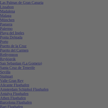
Las Palmas de Gran Canaria
Lissabon
Madalena
Malaga
München
Paguera
Palermo
Playa del Ingles
Ponta Delgada
Porto
Puerto de la Cruz
Puerto del Carmen
Rethymnon
Reykjavik
San Sebastian (La Gomera)
Santa Cruz de Tenerife
Sevilla
Stuttgart
Valle Gran Rey
Alicante Flughafen
Amsterdam Schiphol Flughafen
Antalya Flughafen
Athen Flughafen
Barcelona Flughafen
Bari Flughafen