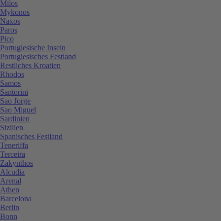
Milos
Mykonos
Naxos
Paros
Pico
Portugiesische Inseln
Portugiesisches Festland
Restliches Kroatien
Rhodos
Samos
Santorini
Sao Jorge
Sao Miguel
Sardinien
Sizilien
Spanisches Festland
Teneriffa
Terceira
Zakynthos
Alcudia
Arenal
Athen
Barcelona
Berlin
Bonn