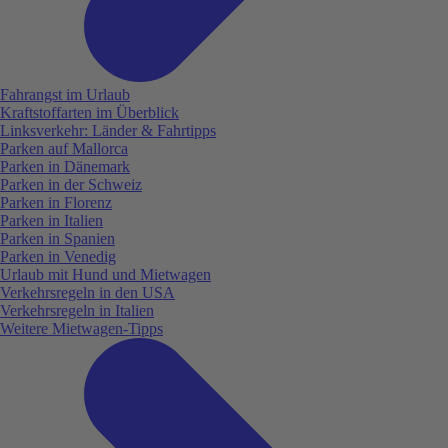
Fahrangst im Urlaub
Kraftstoffarten im Überblick
Linksverkehr: Länder & Fahrtipps
Parken auf Mallorca
Parken in Dänemark
Parken in der Schweiz
Parken in Florenz
Parken in Italien
Parken in Spanien
Parken in Venedig
Urlaub mit Hund und Mietwagen
Verkehrsregeln in den USA
Verkehrsregeln in Italien
Weitere Mietwagen-Tipps