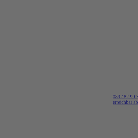
089 / 82 99 
erreichbar a