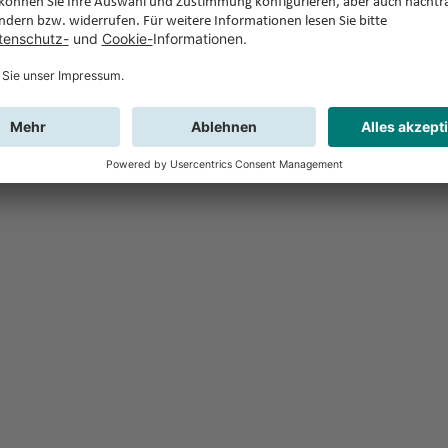
Feedback
Sie haben Fr
Buchung?