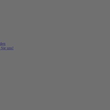
lden
 Sie uns!