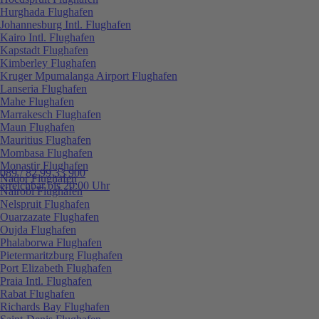
Hurghada Flughafen
Johannesburg Intl. Flughafen
Kairo Intl. Flughafen
Kapstadt Flughafen
Kimberley Flughafen
Kruger Mpumalanga Airport Flughafen
Lanseria Flughafen
Mahe Flughafen
Marrakesch Flughafen
Maun Flughafen
Mauritius Flughafen
Mombasa Flughafen
Monastir Flughafen
089 / 82 99 33 900
Nador Flughafen
erreichbar bis 20:00 Uhr
Nairobi Flughafen
Nelspruit Flughafen
Ouarzazate Flughafen
Oujda Flughafen
Phalaborwa Flughafen
Pietermaritzburg Flughafen
Port Elizabeth Flughafen
Praia Intl. Flughafen
Rabat Flughafen
Richards Bay Flughafen