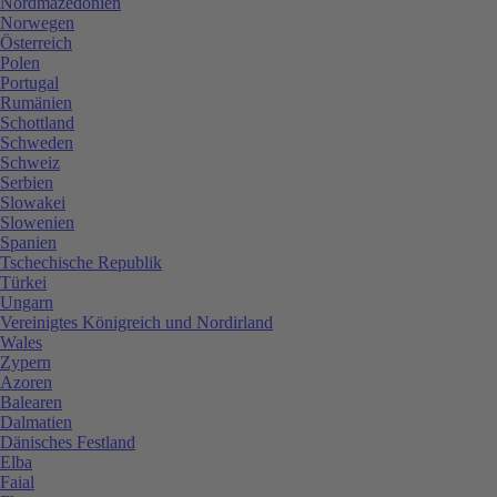
Nordmazedonien
Norwegen
Österreich
Polen
Portugal
Rumänien
Schottland
Schweden
Schweiz
Serbien
Slowakei
Slowenien
Spanien
Tschechische Republik
Türkei
Ungarn
Vereinigtes Königreich und Nordirland
Wales
Zypern
Azoren
Balearen
Dalmatien
Dänisches Festland
Elba
Faial