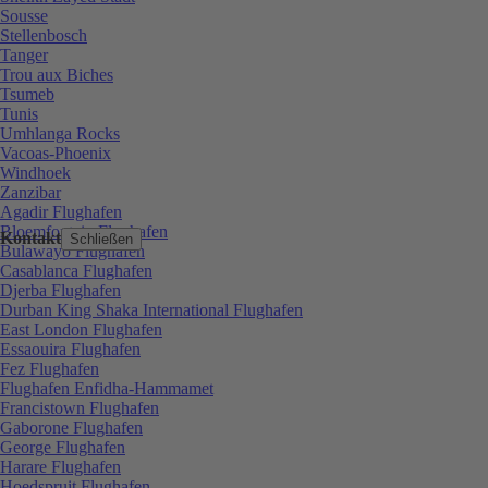
Sousse
Stellenbosch
Tanger
Trou aux Biches
Tsumeb
Tunis
Umhlanga Rocks
Vacoas-Phoenix
Windhoek
Zanzibar
Agadir Flughafen
Bloemfontein Flughafen
Kontakt
Schließen
Bulawayo Flughafen
Casablanca Flughafen
Djerba Flughafen
Durban King Shaka International Flughafen
East London Flughafen
Essaouira Flughafen
Fez Flughafen
Flughafen Enfidha-Hammamet
Francistown Flughafen
Gaborone Flughafen
George Flughafen
Harare Flughafen
Hoedspruit Flughafen