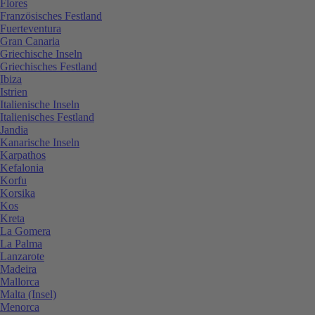
Flores
Französisches Festland
Fuerteventura
Gran Canaria
Griechische Inseln
Griechisches Festland
Ibiza
Istrien
Italienische Inseln
Italienisches Festland
Jandia
Kanarische Inseln
Karpathos
Kefalonia
Korfu
Korsika
Kos
Kreta
La Gomera
La Palma
Lanzarote
Madeira
Mallorca
Malta (Insel)
Menorca