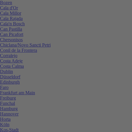
Bozen
Cala d'Or
Cala Millor
Cala Rajada
Cala'n Bosch
Can Pastilla
Can Picafort
Chersonisos
Chiclana/Novo Sancti Petri
Conil de la Frontera
Corralejo
Costa Adeje
Costa Calma
Dublin
Düsseldorf
Edinburgh
Faro
Frankfurt am Main
Freiburg
Funchal
Hamburg
Hannover
Horta
Köln
Kos-Stadt