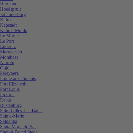
Hermanus
Hoedspruit
Johannesburg
Kairo
Kapstadt
Katima Mulilo
Le Morne
Le Port
Lüderitz
Marrakesch
Mombasa
Nairobi
Oujda
Péreybère
Pointe aux Piments
Port Elizabeth
Port Louis
Pretoria
Rabat
Rustenburg
Saint-Gilles-Les-Bains
Sainte-Marie
Saldanha
Santa Maria do Sal
Sheikh Zayed Stadt