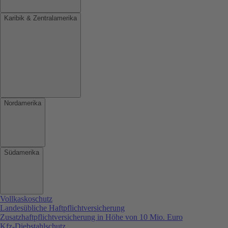
Karibik & Zentralamerika
Nordamerika
Südamerika
Vollkaskoschutz
Landesübliche Haftpflichtversicherung
Zusatzhaftpflichtversicherung in Höhe von 10 Mio. Euro
Kfz-Diebstahlschutz