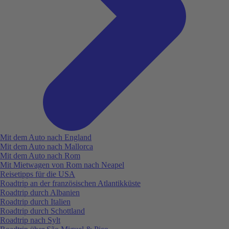
Mit dem Auto nach England
Mit dem Auto nach Mallorca
Mit dem Auto nach Rom
Mit Mietwagen von Rom nach Neapel
Reisetipps für die USA
Roadtrip an der französischen Atlantikküste
Roadtrip durch Albanien
Roadtrip durch Italien
Roadtrip durch Schottland
Roadtrip nach Sylt