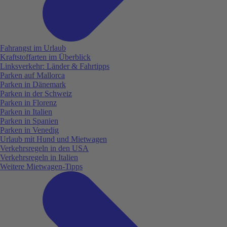
Fahrangst im Urlaub
Kraftstoffarten im Überblick
Linksverkehr: Länder & Fahrtipps
Parken auf Mallorca
Parken in Dänemark
Parken in der Schweiz
Parken in Florenz
Parken in Italien
Parken in Spanien
Parken in Venedig
Urlaub mit Hund und Mietwagen
Verkehrsregeln in den USA
Verkehrsregeln in Italien
Weitere Mietwagen-Tipps