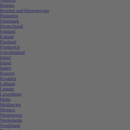
Andorra
Belgien
Bosnien und Herzegowina
Bulgarien
Dänemark
Deutschland
England
Estland
Finnland
Frankreich
Griechenland
Irland
Island
Italien
Kosovo
Kroatien
Lettland
Litauen
Luxemburg
Malta
Moldawien
Monaco
Montenegro
Niederlande
Nordirland