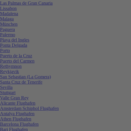
Las Palmas de Gran Canaria
Lissabon
Madalena
Malaga
München
Paguera
Palermo
Playa del Ingles
Ponta Delgada
Porto
Puerto de la Cruz
Puerto del Carmen
Rethymnon
Reykjavik
San Sebastian (La Gomera)
Santa Cruz de Tenerife
Sevilla
Stuttgart
Valle Gran Rey
Alicante Flughafen
Amsterdam Schiphol Flughafen
Antalya Flughafen
Athen Flughafen
Barcelona Flughafen
Bari Flughafen