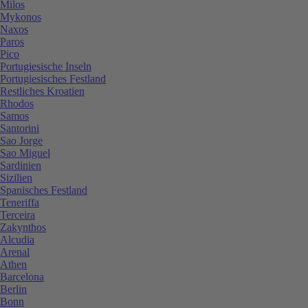
Milos
Mykonos
Naxos
Paros
Pico
Portugiesische Inseln
Portugiesisches Festland
Restliches Kroatien
Rhodos
Samos
Santorini
Sao Jorge
Sao Miguel
Sardinien
Sizilien
Spanisches Festland
Teneriffa
Terceira
Zakynthos
Alcudia
Arenal
Athen
Barcelona
Berlin
Bonn