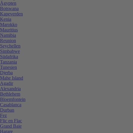
Ägypten
Botswana
Kapeverden
Kenia
Marokko
Mauritius
Namibia
Reunion
Seychellen
Simbabwe
Südafrika
Tanzania
Tunesien
Djerba
Mahe Island
Agadir
Alexandria
Bethlehem
Bloemfontein
Casablanca
Durban
Fez
Flic en Flac
Grand Baie
Harare