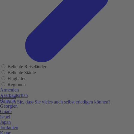
Beliebte Reiseländer
Beliebte Städte
Flughäfen
Regionen
Armenien
Aserbaidschan
Account
Bahrain
Wussten Sie, dass Sie vieles auch selbst erledigen können?
Georgien
Guam
Israel
Japan
Jordanien
Katar