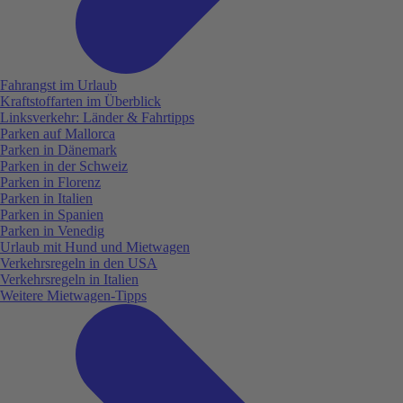
Fahrangst im Urlaub
Kraftstoffarten im Überblick
Linksverkehr: Länder & Fahrtipps
Parken auf Mallorca
Parken in Dänemark
Parken in der Schweiz
Parken in Florenz
Parken in Italien
Parken in Spanien
Parken in Venedig
Urlaub mit Hund und Mietwagen
Verkehrsregeln in den USA
Verkehrsregeln in Italien
Weitere Mietwagen-Tipps