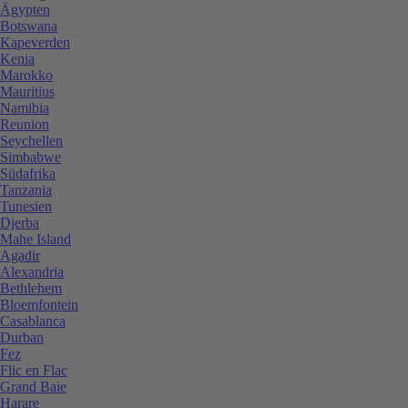
Ägypten
Botswana
Kapeverden
Kenia
Marokko
Mauritius
Namibia
Reunion
Seychellen
Simbabwe
Südafrika
Tanzania
Tunesien
Djerba
Mahe Island
Agadir
Alexandria
Bethlehem
Bloemfontein
Casablanca
Durban
Fez
Flic en Flac
Grand Baie
Harare