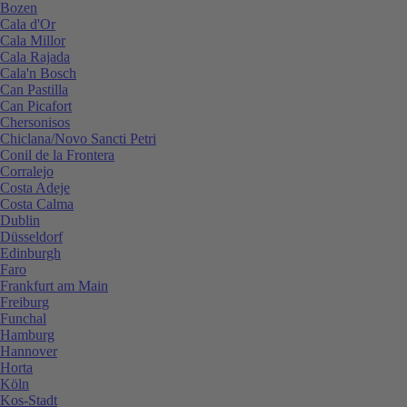
Bozen
Cala d'Or
Cala Millor
Cala Rajada
Cala'n Bosch
Can Pastilla
Can Picafort
Chersonisos
Chiclana/Novo Sancti Petri
Conil de la Frontera
Corralejo
Costa Adeje
Costa Calma
Dublin
Düsseldorf
Edinburgh
Faro
Frankfurt am Main
Freiburg
Funchal
Hamburg
Hannover
Horta
Köln
Kos-Stadt