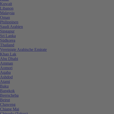
Kuwait
Libanon
Malaysia
Oman
Philippinen
Saudi Arabien
Singapur
Sri Lanka
Südkorea
Thailand
Vereinigte Arabische Emirate
Khao Lak
Abu Dhabi
Amman
Aomori
Aqaba
Ashdod
Atami
Baku
Bangkok
Beerscheba
Beirut
Chaweng
Chiang Mai
Chiyoda (Tokyo)