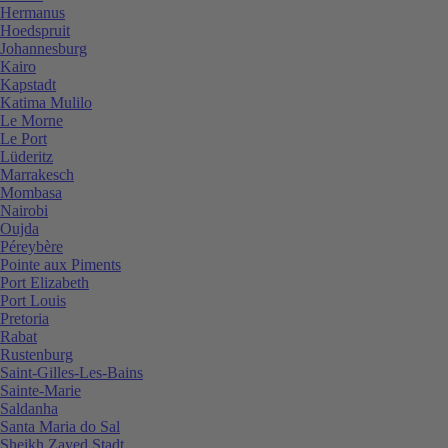
Hermanus
Hoedspruit
Johannesburg
Kairo
Kapstadt
Katima Mulilo
Le Morne
Le Port
Lüderitz
Marrakesch
Mombasa
Nairobi
Oujda
Péreybère
Pointe aux Piments
Port Elizabeth
Port Louis
Pretoria
Rabat
Rustenburg
Saint-Gilles-Les-Bains
Sainte-Marie
Saldanha
Santa Maria do Sal
Sheikh Zayed Stadt