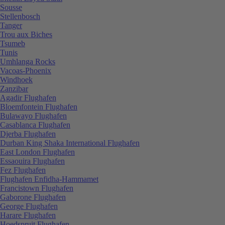
Sousse
Stellenbosch
Tanger
Trou aux Biches
Tsumeb
Tunis
Umhlanga Rocks
Vacoas-Phoenix
Windhoek
Zanzibar
Agadir Flughafen
Bloemfontein Flughafen
Bulawayo Flughafen
Casablanca Flughafen
Djerba Flughafen
Durban King Shaka International Flughafen
East London Flughafen
Essaouira Flughafen
Fez Flughafen
Flughafen Enfidha-Hammamet
Francistown Flughafen
Gaborone Flughafen
George Flughafen
Harare Flughafen
Hoedspruit Flughafen