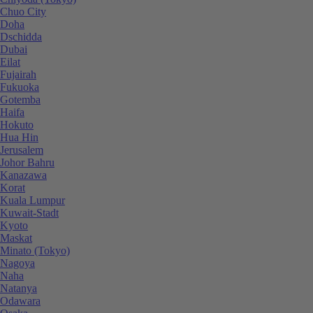
Chuo City
Doha
Dschidda
Dubai
Eilat
Fujairah
Fukuoka
Gotemba
Haifa
Hokuto
Hua Hin
Jerusalem
Johor Bahru
Kanazawa
Korat
Kuala Lumpur
Kuwait-Stadt
Kyoto
Maskat
Minato (Tokyo)
Nagoya
Naha
Natanya
Odawara