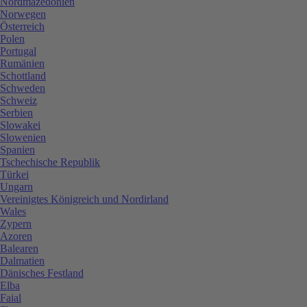
Nordmazedonien
Norwegen
Österreich
Polen
Portugal
Rumänien
Schottland
Schweden
Schweiz
Serbien
Slowakei
Slowenien
Spanien
Tschechische Republik
Türkei
Ungarn
Vereinigtes Königreich und Nordirland
Wales
Zypern
Azoren
Balearen
Dalmatien
Dänisches Festland
Elba
Faial