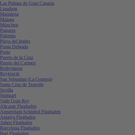
Las Palmas de Gran Canaria
Lissabon
Madalena
Malaga
München
Paguera
Palermo
Playa del Ingles
Ponta Delgada
Porto
Puerto de la Cruz
Puerto del Carmen
Rethymnon
Reykjavik
San Sebastian (La Gomera)
Santa Cruz de Tenerife
Sevilla
Stuttgart
Valle Gran Rey
Alicante Flughafen
Amsterdam Schiphol Flughafen
Antalya Flughafen
Athen Flughafen
Barcelona Flughafen
Bari Flughafen