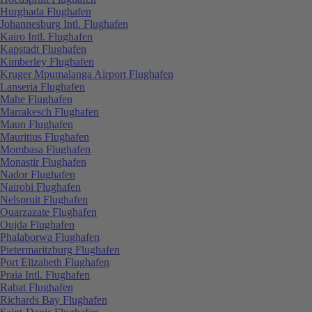
Hurghada Flughafen
Johannesburg Intl. Flughafen
Kairo Intl. Flughafen
Kapstadt Flughafen
Kimberley Flughafen
Kruger Mpumalanga Airport Flughafen
Lanseria Flughafen
Mahe Flughafen
Marrakesch Flughafen
Maun Flughafen
Mauritius Flughafen
Mombasa Flughafen
Monastir Flughafen
Nador Flughafen
Nairobi Flughafen
Nelspruit Flughafen
Ouarzazate Flughafen
Oujda Flughafen
Phalaborwa Flughafen
Pietermaritzburg Flughafen
Port Elizabeth Flughafen
Praia Intl. Flughafen
Rabat Flughafen
Richards Bay Flughafen