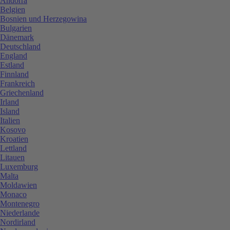
Andorra
Belgien
Bosnien und Herzegowina
Bulgarien
Dänemark
Deutschland
England
Estland
Finnland
Frankreich
Griechenland
Irland
Island
Italien
Kosovo
Kroatien
Lettland
Litauen
Luxemburg
Malta
Moldawien
Monaco
Montenegro
Niederlande
Nordirland