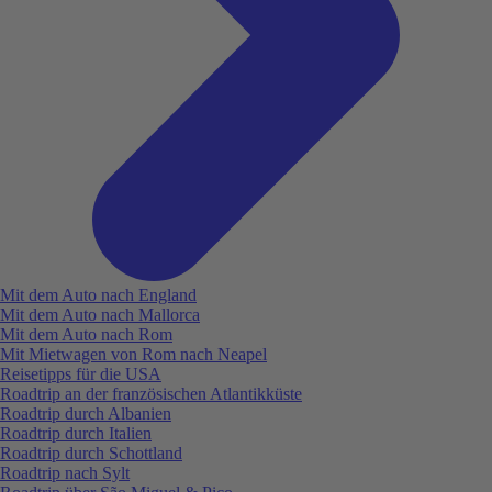
Mit dem Auto nach England
Mit dem Auto nach Mallorca
Mit dem Auto nach Rom
Mit Mietwagen von Rom nach Neapel
Reisetipps für die USA
Roadtrip an der französischen Atlantikküste
Roadtrip durch Albanien
Roadtrip durch Italien
Roadtrip durch Schottland
Roadtrip nach Sylt