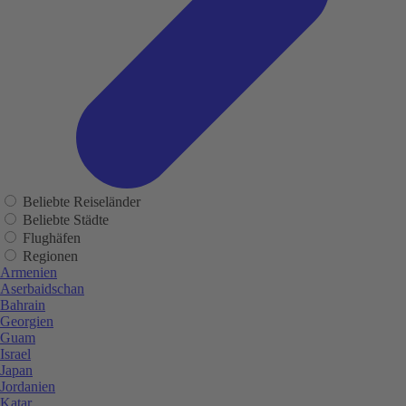
Beliebte Reiseländer
Beliebte Städte
Flughäfen
Regionen
Armenien
Aserbaidschan
Bahrain
Georgien
Guam
Israel
Japan
Jordanien
Katar