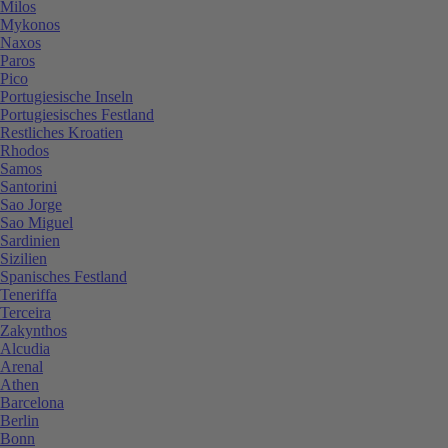
Milos
Mykonos
Naxos
Paros
Pico
Portugiesische Inseln
Portugiesisches Festland
Restliches Kroatien
Rhodos
Samos
Santorini
Sao Jorge
Sao Miguel
Sardinien
Sizilien
Spanisches Festland
Teneriffa
Terceira
Zakynthos
Alcudia
Arenal
Athen
Barcelona
Berlin
Bonn