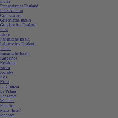
Flores
Französisches Festland
Fuerteventura
Gran Canaria
Griechische Inseln
Griechisches Festland
Ibiza
Istrien
Italienische Inseln
Italienisches Festland
Jandia
Kanarische Inseln
Karpathos
Kefalonia
Korfu
Korsika
Kos
Kreta
La Gomera
La Palma
Lanzarote
Madeira
Mallorca
Malta (Insel)
Menorca