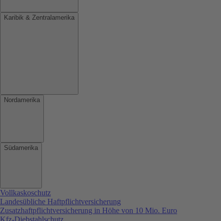
Karibik & Zentralamerika
Nordamerika
Südamerika
Vollkaskoschutz
Landesübliche Haftpflichtversicherung
Zusatzhaftpflichtversicherung in Höhe von 10 Mio. Euro
Kfz-Diebstahlschutz