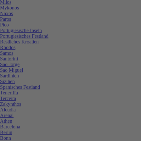
Milos
Mykonos
Naxos
Paros
Pico
Portugiesische Inseln
Portugiesisches Festland
Restliches Kroatien
Rhodos
Samos
Santorini
Sao Jorge
Sao Miguel
Sardinien
Sizilien
Spanisches Festland
Teneriffa
Terceira
Zakynthos
Alcudia
Arenal
Athen
Barcelona
Berlin
Bonn