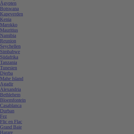
Ägypten
Botswana
Kapeverden
Kenia
Marokko
Mauritius
Namibia
Reunion
Seychellen
Simbabwe
Südafrika
Tanzania
Tunesien
Djerba
Mahe Island
Agadir
Alexandria
Bethlehem
Bloemfontein
Casablanca
Durban
Fez
Flic en Flac
Grand Baie
Harare