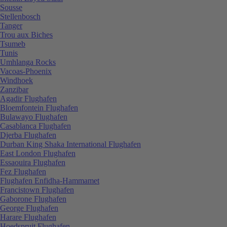
Sousse
Stellenbosch
Tanger
Trou aux Biches
Tsumeb
Tunis
Umhlanga Rocks
Vacoas-Phoenix
Windhoek
Zanzibar
Agadir Flughafen
Bloemfontein Flughafen
Bulawayo Flughafen
Casablanca Flughafen
Djerba Flughafen
Durban King Shaka International Flughafen
East London Flughafen
Essaouira Flughafen
Fez Flughafen
Flughafen Enfidha-Hammamet
Francistown Flughafen
Gaborone Flughafen
George Flughafen
Harare Flughafen
Hoedspruit Flughafen