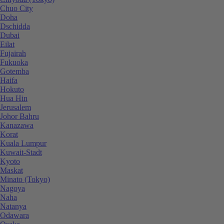
Chuo City
Doha
Dschidda
Dubai
Eilat
Fujairah
Fukuoka
Gotemba
Haifa
Hokuto
Hua Hin
Jerusalem
Johor Bahru
Kanazawa
Korat
Kuala Lumpur
Kuwait-Stadt
Kyoto
Maskat
Minato (Tokyo)
Nagoya
Naha
Natanya
Odawara