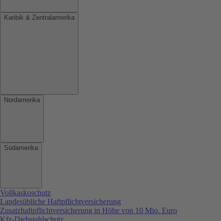
Karibik & Zentralamerika
Nordamerika
Südamerika
Vollkaskoschutz
Landesübliche Haftpflichtversicherung
Zusatzhaftpflichtversicherung in Höhe von 10 Mio. Euro
Kfz-Diebstahlschutz