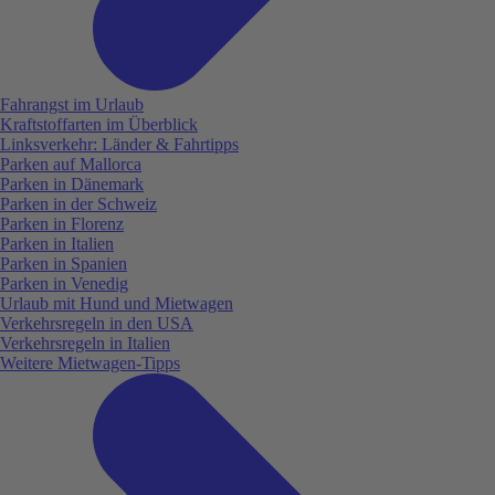
Fahrangst im Urlaub
Kraftstoffarten im Überblick
Linksverkehr: Länder & Fahrtipps
Parken auf Mallorca
Parken in Dänemark
Parken in der Schweiz
Parken in Florenz
Parken in Italien
Parken in Spanien
Parken in Venedig
Urlaub mit Hund und Mietwagen
Verkehrsregeln in den USA
Verkehrsregeln in Italien
Weitere Mietwagen-Tipps