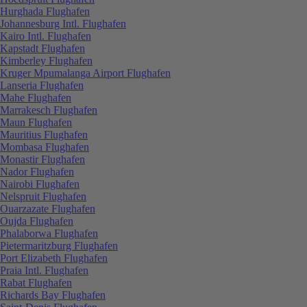
Hurghada Flughafen
Johannesburg Intl. Flughafen
Kairo Intl. Flughafen
Kapstadt Flughafen
Kimberley Flughafen
Kruger Mpumalanga Airport Flughafen
Lanseria Flughafen
Mahe Flughafen
Marrakesch Flughafen
Maun Flughafen
Mauritius Flughafen
Mombasa Flughafen
Monastir Flughafen
Nador Flughafen
Nairobi Flughafen
Nelspruit Flughafen
Ouarzazate Flughafen
Oujda Flughafen
Phalaborwa Flughafen
Pietermaritzburg Flughafen
Port Elizabeth Flughafen
Praia Intl. Flughafen
Rabat Flughafen
Richards Bay Flughafen