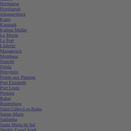
Hermanus
Hoedspruit
Johannesburg
Kairo
Kapstadt
Katima Mulilo
Le Morne
Le Port
Lüderitz
Marrakesch
Mombasa
Nairobi
Oujda
Péreybère
Pointe aux Piments
Port Elizabeth
Port Louis
Pretoria
Rabat
Rustenburg
Saint-Gilles-Les-Bains
Sainte-Marie
Saldanha
Santa Maria do Sal
Sheikh Zayed Stadt