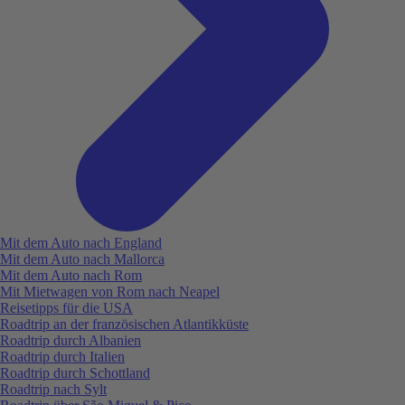
Mit dem Auto nach England
Mit dem Auto nach Mallorca
Mit dem Auto nach Rom
Mit Mietwagen von Rom nach Neapel
Reisetipps für die USA
Roadtrip an der französischen Atlantikküste
Roadtrip durch Albanien
Roadtrip durch Italien
Roadtrip durch Schottland
Roadtrip nach Sylt