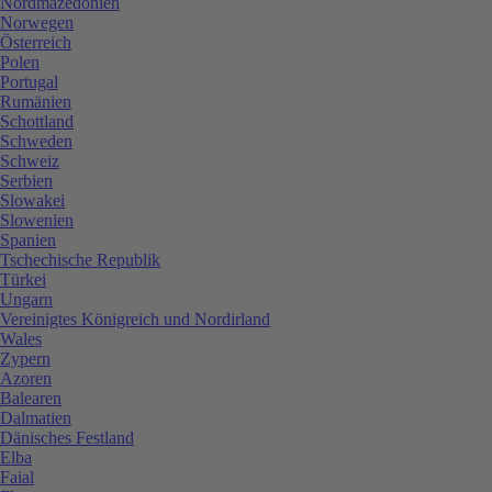
Nordmazedonien
Norwegen
Österreich
Polen
Portugal
Rumänien
Schottland
Schweden
Schweiz
Serbien
Slowakei
Slowenien
Spanien
Tschechische Republik
Türkei
Ungarn
Vereinigtes Königreich und Nordirland
Wales
Zypern
Azoren
Balearen
Dalmatien
Dänisches Festland
Elba
Faial