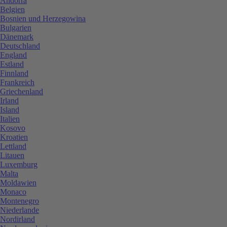
Andorra
Belgien
Bosnien und Herzegowina
Bulgarien
Dänemark
Deutschland
England
Estland
Finnland
Frankreich
Griechenland
Irland
Island
Italien
Kosovo
Kroatien
Lettland
Litauen
Luxemburg
Malta
Moldawien
Monaco
Montenegro
Niederlande
Nordirland