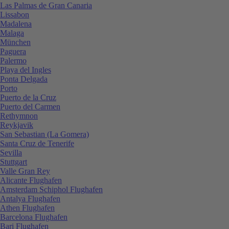
Las Palmas de Gran Canaria
Lissabon
Madalena
Malaga
München
Paguera
Palermo
Playa del Ingles
Ponta Delgada
Porto
Puerto de la Cruz
Puerto del Carmen
Rethymnon
Reykjavik
San Sebastian (La Gomera)
Santa Cruz de Tenerife
Sevilla
Stuttgart
Valle Gran Rey
Alicante Flughafen
Amsterdam Schiphol Flughafen
Antalya Flughafen
Athen Flughafen
Barcelona Flughafen
Bari Flughafen