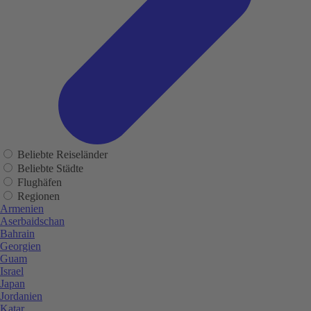
Beliebte Reiseländer
Beliebte Städte
Flughäfen
Regionen
Armenien
Aserbaidschan
Bahrain
Georgien
Guam
Israel
Japan
Jordanien
Katar