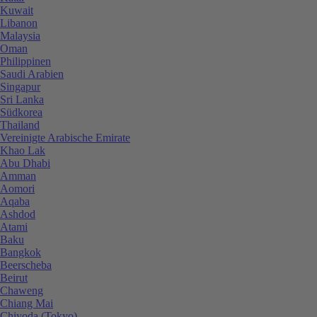
Kuwait
Libanon
Malaysia
Oman
Philippinen
Saudi Arabien
Singapur
Sri Lanka
Südkorea
Thailand
Vereinigte Arabische Emirate
Khao Lak
Abu Dhabi
Amman
Aomori
Aqaba
Ashdod
Atami
Baku
Bangkok
Beerscheba
Beirut
Chaweng
Chiang Mai
Chiyoda (Tokyo)