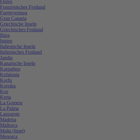
Flores
Französisches Festland
Fuerteventura
Gran Canaria
Griechische Inseln
Griechisches Festland
Ibiza
Istrien
Italienische Inseln
Italienisches Festland
Jandia
Kanarische Inseln
Karpathos
Kefalonia
Korfu
Korsika
Kos
Kreta
La Gomera
La Palma
Lanzarote
Madeira
Mallorca
Malta (Insel)
Menorca