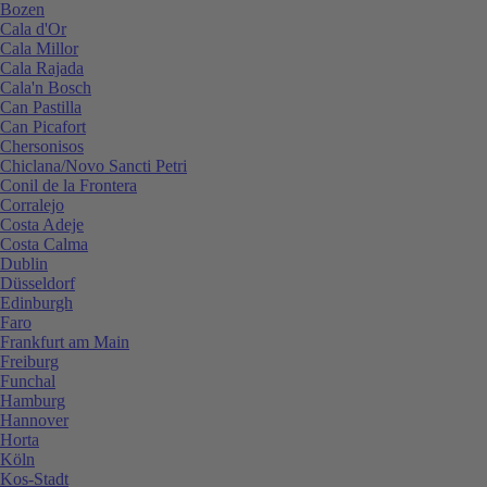
Bozen
Cala d'Or
Cala Millor
Cala Rajada
Cala'n Bosch
Can Pastilla
Can Picafort
Chersonisos
Chiclana/Novo Sancti Petri
Conil de la Frontera
Corralejo
Costa Adeje
Costa Calma
Dublin
Düsseldorf
Edinburgh
Faro
Frankfurt am Main
Freiburg
Funchal
Hamburg
Hannover
Horta
Köln
Kos-Stadt