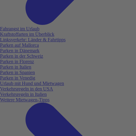
Fahrangst im Urlaub
Kraftstoffarten im Überblick
Linksverkehr: Länder & Fahrtipps
Parken auf Mallorca
Parken in Dänemark
Parken in der Schweiz
Parken in Florenz
Parken in Italien
Parken in Spanien
Parken in Venedig
Urlaub mit Hund und Mietwagen
Verkehrsregeln in den USA
Verkehrsregeln in Italien
Weitere Mietwagen-Tipps