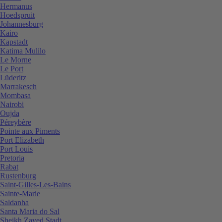
Hermanus
Hoedspruit
Johannesburg
Kairo
Kapstadt
Katima Mulilo
Le Morne
Le Port
Lüderitz
Marrakesch
Mombasa
Nairobi
Oujda
Péreybère
Pointe aux Piments
Port Elizabeth
Port Louis
Pretoria
Rabat
Rustenburg
Saint-Gilles-Les-Bains
Sainte-Marie
Saldanha
Santa Maria do Sal
Sheikh Zayed Stadt