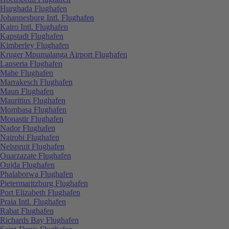
Hurghada Flughafen
Johannesburg Intl. Flughafen
Kairo Intl. Flughafen
Kapstadt Flughafen
Kimberley Flughafen
Kruger Mpumalanga Airport Flughafen
Lanseria Flughafen
Mahe Flughafen
Marrakesch Flughafen
Maun Flughafen
Mauritius Flughafen
Mombasa Flughafen
Monastir Flughafen
Nador Flughafen
Nairobi Flughafen
Nelspruit Flughafen
Ouarzazate Flughafen
Oujda Flughafen
Phalaborwa Flughafen
Pietermaritzburg Flughafen
Port Elizabeth Flughafen
Praia Intl. Flughafen
Rabat Flughafen
Richards Bay Flughafen