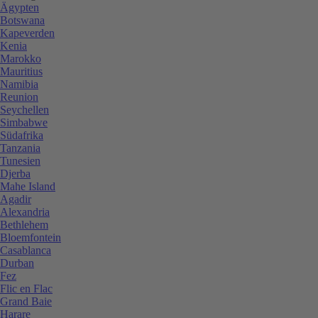
Ägypten
Botswana
Kapeverden
Kenia
Marokko
Mauritius
Namibia
Reunion
Seychellen
Simbabwe
Südafrika
Tanzania
Tunesien
Djerba
Mahe Island
Agadir
Alexandria
Bethlehem
Bloemfontein
Casablanca
Durban
Fez
Flic en Flac
Grand Baie
Harare