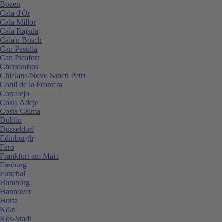
Bozen
Cala d'Or
Cala Millor
Cala Rajada
Cala'n Bosch
Can Pastilla
Can Picafort
Chersonisos
Chiclana/Novo Sancti Petri
Conil de la Frontera
Corralejo
Costa Adeje
Costa Calma
Dublin
Düsseldorf
Edinburgh
Faro
Frankfurt am Main
Freiburg
Funchal
Hamburg
Hannover
Horta
Köln
Kos-Stadt