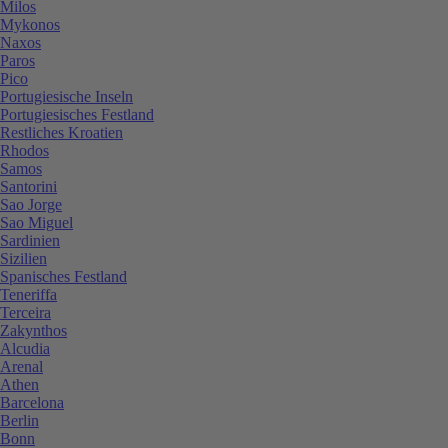
Milos
Mykonos
Naxos
Paros
Pico
Portugiesische Inseln
Portugiesisches Festland
Restliches Kroatien
Rhodos
Samos
Santorini
Sao Jorge
Sao Miguel
Sardinien
Sizilien
Spanisches Festland
Teneriffa
Terceira
Zakynthos
Alcudia
Arenal
Athen
Barcelona
Berlin
Bonn