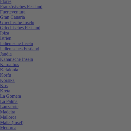
Flores
Französisches Festland
Fuerteventura
Gran Canaria
Griechische Inseln
Griechisches Festland
Ibiza
Istrien
Italienische Inseln
Italienisches Festland
Jandia
Kanarische Inseln
Karpathos
Kefalonia
Korfu
Korsika
Kos
Kreta
La Gomera
La Palma
Lanzarote
Madeira
Mallorca
Malta (Insel)
Menorca