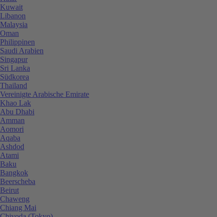
Kuwait
Libanon
Malaysia
Oman
Philippinen
Saudi Arabien
Singapur
Sri Lanka
Südkorea
Thailand
Vereinigte Arabische Emirate
Khao Lak
Abu Dhabi
Amman
Aomori
Aqaba
Ashdod
Atami
Baku
Bangkok
Beerscheba
Beirut
Chaweng
Chiang Mai
Chiyoda (Tokyo)