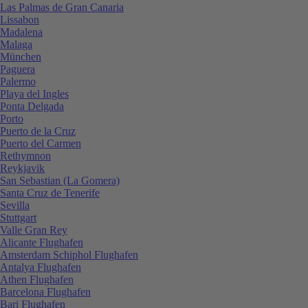
Las Palmas de Gran Canaria
Lissabon
Madalena
Malaga
München
Paguera
Palermo
Playa del Ingles
Ponta Delgada
Porto
Puerto de la Cruz
Puerto del Carmen
Rethymnon
Reykjavik
San Sebastian (La Gomera)
Santa Cruz de Tenerife
Sevilla
Stuttgart
Valle Gran Rey
Alicante Flughafen
Amsterdam Schiphol Flughafen
Antalya Flughafen
Athen Flughafen
Barcelona Flughafen
Bari Flughafen