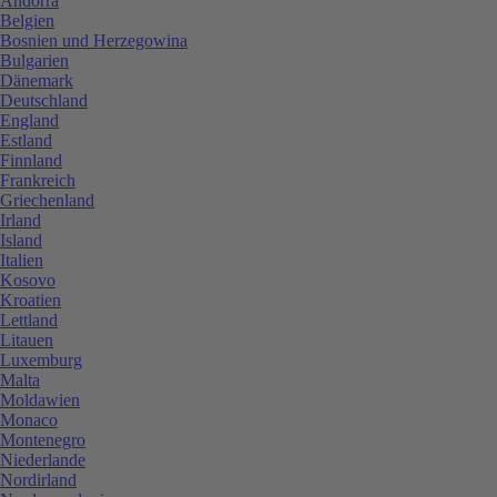
Andorra
Belgien
Bosnien und Herzegowina
Bulgarien
Dänemark
Deutschland
England
Estland
Finnland
Frankreich
Griechenland
Irland
Island
Italien
Kosovo
Kroatien
Lettland
Litauen
Luxemburg
Malta
Moldawien
Monaco
Montenegro
Niederlande
Nordirland