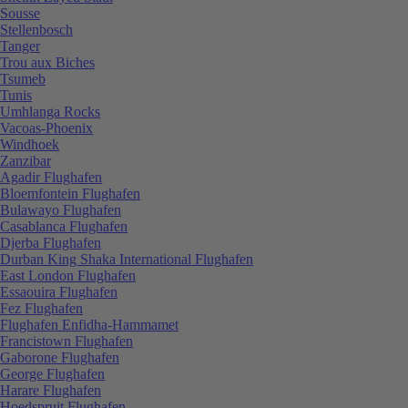
Sousse
Stellenbosch
Tanger
Trou aux Biches
Tsumeb
Tunis
Umhlanga Rocks
Vacoas-Phoenix
Windhoek
Zanzibar
Agadir Flughafen
Bloemfontein Flughafen
Bulawayo Flughafen
Casablanca Flughafen
Djerba Flughafen
Durban King Shaka International Flughafen
East London Flughafen
Essaouira Flughafen
Fez Flughafen
Flughafen Enfidha-Hammamet
Francistown Flughafen
Gaborone Flughafen
George Flughafen
Harare Flughafen
Hoedspruit Flughafen