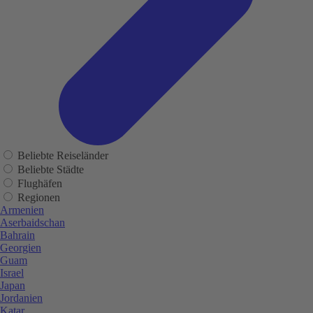
Beliebte Reiseländer
Beliebte Städte
Flughäfen
Regionen
Armenien
Aserbaidschan
Bahrain
Georgien
Guam
Israel
Japan
Jordanien
Katar