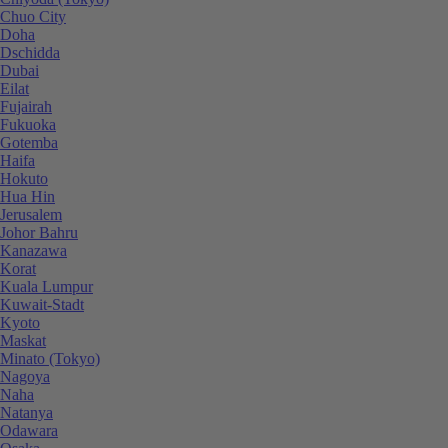
Chuo City
Doha
Dschidda
Dubai
Eilat
Fujairah
Fukuoka
Gotemba
Haifa
Hokuto
Hua Hin
Jerusalem
Johor Bahru
Kanazawa
Korat
Kuala Lumpur
Kuwait-Stadt
Kyoto
Maskat
Minato (Tokyo)
Nagoya
Naha
Natanya
Odawara