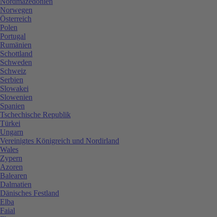
Nordmazedonien
Norwegen
Österreich
Polen
Portugal
Rumänien
Schottland
Schweden
Schweiz
Serbien
Slowakei
Slowenien
Spanien
Tschechische Republik
Türkei
Ungarn
Vereinigtes Königreich und Nordirland
Wales
Zypern
Azoren
Balearen
Dalmatien
Dänisches Festland
Elba
Faial