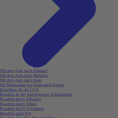
Mit dem Auto nach England
Mit dem Auto nach Mallorca
Mit dem Auto nach Rom
Mit Mietwagen von Rom nach Neapel
Reisetipps für die USA
Roadtrip an der französischen Atlantikküste
Roadtrip durch Albanien
Roadtrip durch Italien
Roadtrip durch Schottland
Roadtrip nach Sylt