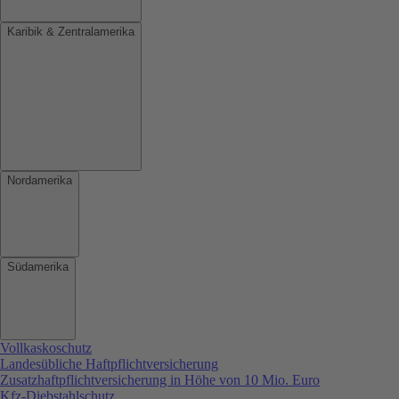
Karibik & Zentralamerika
Nordamerika
Südamerika
Vollkaskoschutz
Landesübliche Haftpflichtversicherung
Zusatzhaftpflichtversicherung in Höhe von 10 Mio. Euro
Kfz-Diebstahlschutz