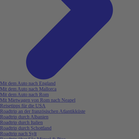
Mit dem Auto nach England
Mit dem Auto nach Mallorca
Mit dem Auto nach Rom
Mit Mietwagen von Rom nach Neapel
Reisetipps für die USA
Roadtrip an der französischen Atlantikküste
Roadtrip durch Albanien
Roadtrip durch Italien
Roadtrip durch Schottland
Roadtrip nach Sylt