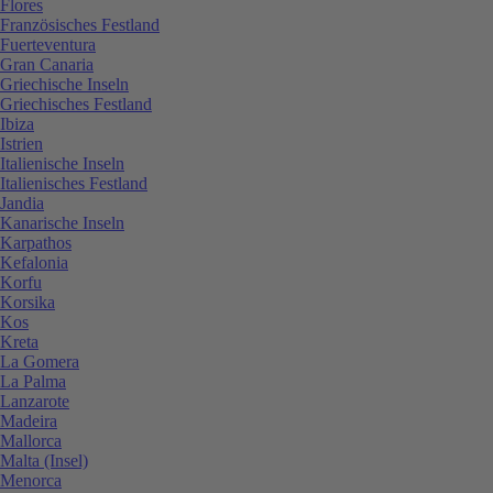
Flores
Französisches Festland
Fuerteventura
Gran Canaria
Griechische Inseln
Griechisches Festland
Ibiza
Istrien
Italienische Inseln
Italienisches Festland
Jandia
Kanarische Inseln
Karpathos
Kefalonia
Korfu
Korsika
Kos
Kreta
La Gomera
La Palma
Lanzarote
Madeira
Mallorca
Malta (Insel)
Menorca