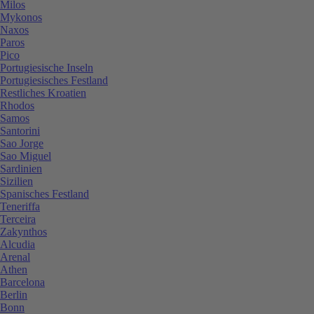
Milos
Mykonos
Naxos
Paros
Pico
Portugiesische Inseln
Portugiesisches Festland
Restliches Kroatien
Rhodos
Samos
Santorini
Sao Jorge
Sao Miguel
Sardinien
Sizilien
Spanisches Festland
Teneriffa
Terceira
Zakynthos
Alcudia
Arenal
Athen
Barcelona
Berlin
Bonn