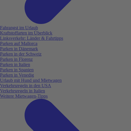
Fahrangst im Urlaub
Kraftstoffarten im Überblick
Linksverkehr: Länder & Fahrtipps
Parken auf Mallorca
Parken in Dänemark
Parken in der Schweiz
Parken in Florenz
Parken in Italien
Parken in Spanien
Parken in Venedig
Urlaub mit Hund und Mietwagen
Verkehrsregeln in den USA
Verkehrsregeln in Italien
Weitere Mietwagen-Tipps