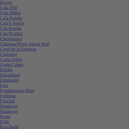
Bozen
Cala d'Or
Cala Millor
Cala Rajada
Cala'n Bosch
Can Pastilla
Can Picafort
Chersonisos
Chiclana/Novo Sancti Petri
Conil de la Frontera
Corralejo
Costa Adeje
Costa Calma
Dublin
Düsseldorf
Edinburgh
Faro
Frankfurt am Main
Freiburg
Funchal
Hamburg
Hannover
Horta
Köln
Kos-Stadt