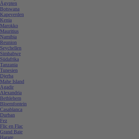
Ägypten
Botswana
Kapeverden
Kenia
Marokko
Mauritius
Namibia
Reunion
Seychellen
Simbabwe
Südafrika
Tanzania
Tunesien
Djerba
Mahe Island
Agadir
Alexandria
Bethlehem
Bloemfontein
Casablanca
Durban
Fez
Flic en Flac
Grand Baie
Harare