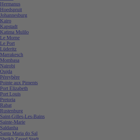
Hermanus
Hoedspruit
Johannesburg
Kairo
Kapstadt
Katima Mulilo
Le Morne
Le Port
Lüderitz
Marrakesch
Mombasa
Nairobi
Oujda
Péreybère
Pointe aux Piments
Port Elizabeth
Port Louis
Pretoria
Rabat
Rustenburg
Saint-Gilles-Les-Bains
Sainte-Marie
Saldanha
Santa Maria do Sal
Sheikh Zayed Stadt