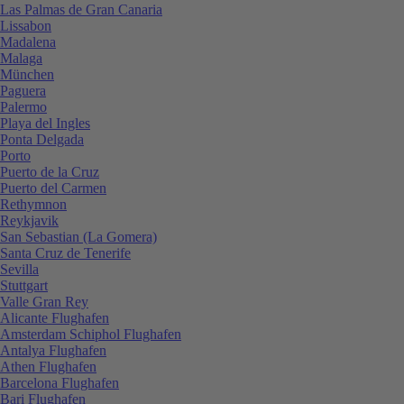
Las Palmas de Gran Canaria
Lissabon
Madalena
Malaga
München
Paguera
Palermo
Playa del Ingles
Ponta Delgada
Porto
Puerto de la Cruz
Puerto del Carmen
Rethymnon
Reykjavik
San Sebastian (La Gomera)
Santa Cruz de Tenerife
Sevilla
Stuttgart
Valle Gran Rey
Alicante Flughafen
Amsterdam Schiphol Flughafen
Antalya Flughafen
Athen Flughafen
Barcelona Flughafen
Bari Flughafen