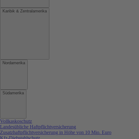
Karibik & Zentralamerika
Nordamerika
Südamerika
Vollkaskoschutz
Landesübliche Haftpflichtversicherung
Zusatzhaftpflichtversicherung in Höhe von 10 Mio. Euro
Kfz-Diebstahlschutz