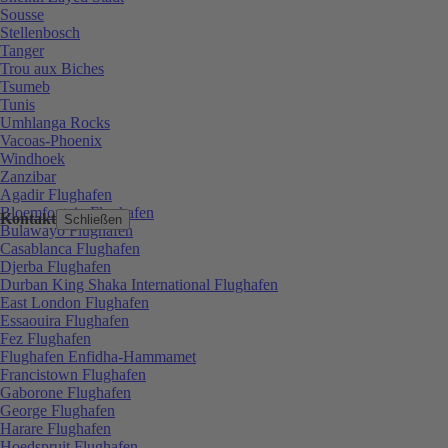
Sousse
Stellenbosch
Tanger
Trou aux Biches
Tsumeb
Tunis
Umhlanga Rocks
Vacoas-Phoenix
Windhoek
Zanzibar
Agadir Flughafen
Bloemfontein Flughafen
Kontakt
Schließen
Bulawayo Flughafen
Casablanca Flughafen
Djerba Flughafen
Durban King Shaka International Flughafen
East London Flughafen
Essaouira Flughafen
Fez Flughafen
Flughafen Enfidha-Hammamet
Francistown Flughafen
Gaborone Flughafen
George Flughafen
Harare Flughafen
Hoedspruit Flughafen