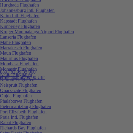
Hurghada Flughafen
Johannesburg Intl. Flughafen
Kairo Intl. Flughafen
Kapstadt Flughafen
Kimberley Flughafen
Kruger Mpumalanga Airport Flughafen
Lanseria Flughafen
Mahe Flughafen
Marrakesch Flughafen
Maun Flughafen
Mauritius Flughafen
Mombasa Flughafen
Monastir Flughafen
089 / 82 99 33 900
Nador Flughafen
erreichbar ab 09:00 Uhr
Nairobi Flughafen
Nelspruit Flughafen
Ouarzazate Flughafen
Oujda Flughafen
Phalaborwa Flughafen
Pietermaritzburg Flughafen
Port Elizabeth Flughafen
Praia Intl. Flughafen
Rabat Flughafen
Richards Bay Flughafen