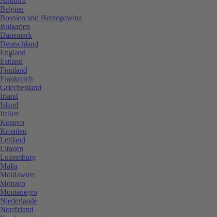
Andorra
Belgien
Bosnien und Herzegowina
Bulgarien
Dänemark
Deutschland
England
Estland
Finnland
Frankreich
Griechenland
Irland
Island
Italien
Kosovo
Kroatien
Lettland
Litauen
Luxemburg
Malta
Moldawien
Monaco
Montenegro
Niederlande
Nordirland