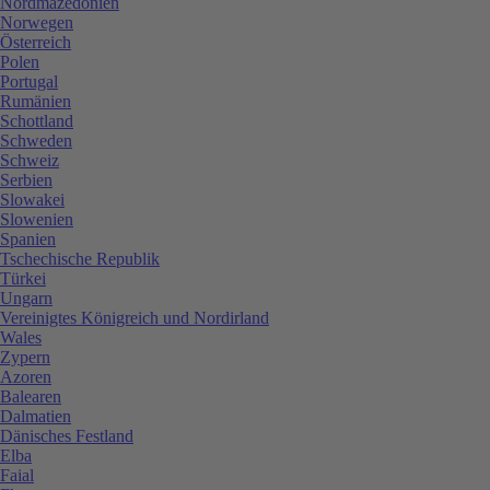
Nordmazedonien
Norwegen
Österreich
Polen
Portugal
Rumänien
Schottland
Schweden
Schweiz
Serbien
Slowakei
Slowenien
Spanien
Tschechische Republik
Türkei
Ungarn
Vereinigtes Königreich und Nordirland
Wales
Zypern
Azoren
Balearen
Dalmatien
Dänisches Festland
Elba
Faial