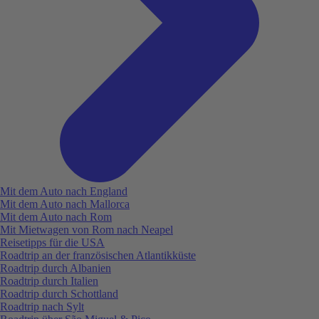
Mit dem Auto nach England
Mit dem Auto nach Mallorca
Mit dem Auto nach Rom
Mit Mietwagen von Rom nach Neapel
Reisetipps für die USA
Roadtrip an der französischen Atlantikküste
Roadtrip durch Albanien
Roadtrip durch Italien
Roadtrip durch Schottland
Roadtrip nach Sylt