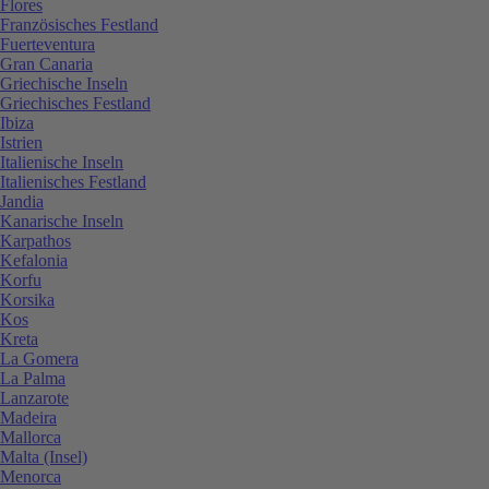
Flores
Französisches Festland
Fuerteventura
Gran Canaria
Griechische Inseln
Griechisches Festland
Ibiza
Istrien
Italienische Inseln
Italienisches Festland
Jandia
Kanarische Inseln
Karpathos
Kefalonia
Korfu
Korsika
Kos
Kreta
La Gomera
La Palma
Lanzarote
Madeira
Mallorca
Malta (Insel)
Menorca