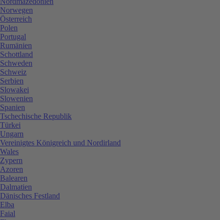
Nordmazedonien
Norwegen
Österreich
Polen
Portugal
Rumänien
Schottland
Schweden
Schweiz
Serbien
Slowakei
Slowenien
Spanien
Tschechische Republik
Türkei
Ungarn
Vereinigtes Königreich und Nordirland
Wales
Zypern
Azoren
Balearen
Dalmatien
Dänisches Festland
Elba
Faial