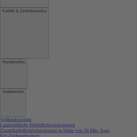
Karibik & Zentralamerika
Nordamerika
Südamerika
Vollkaskoschutz
Landesübliche Haftpflichtversicherung
Zusatzhaftpflichtversicherung in Höhe von 10 Mio. Euro
Kfz-Diebstahlschutz