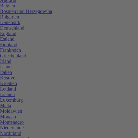
Andorra
Belgien
Bosnien und Herzegowina
Bulgarien
Dänemark
Deutschland
England
Estland
Finnland
Frankreich
Griechenland
Irland
Island
Italien
Kosovo
Kroatien
Lettland
Litauen
Luxemburg
Malta
Moldawien
Monaco
Montenegro
Niederlande
Nordirland