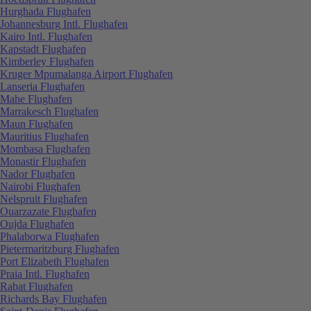
Hurghada Flughafen
Johannesburg Intl. Flughafen
Kairo Intl. Flughafen
Kapstadt Flughafen
Kimberley Flughafen
Kruger Mpumalanga Airport Flughafen
Lanseria Flughafen
Mahe Flughafen
Marrakesch Flughafen
Maun Flughafen
Mauritius Flughafen
Mombasa Flughafen
Monastir Flughafen
Nador Flughafen
Nairobi Flughafen
Nelspruit Flughafen
Ouarzazate Flughafen
Oujda Flughafen
Phalaborwa Flughafen
Pietermaritzburg Flughafen
Port Elizabeth Flughafen
Praia Intl. Flughafen
Rabat Flughafen
Richards Bay Flughafen