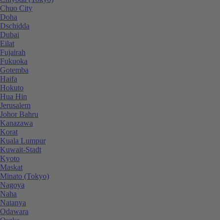
Chuo City
Doha
Dschidda
Dubai
Eilat
Fujairah
Fukuoka
Gotemba
Haifa
Hokuto
Hua Hin
Jerusalem
Johor Bahru
Kanazawa
Korat
Kuala Lumpur
Kuwait-Stadt
Kyoto
Maskat
Minato (Tokyo)
Nagoya
Naha
Natanya
Odawara