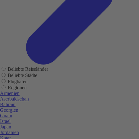
Beliebte Reiseländer
Beliebte Städte
Flughäfen
Regionen
Armenien
Aserbaidschan
Bahrain
Georgien
Guam
Israel
Japan
Jordanien
Katar