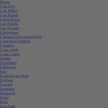
Bozen
Cala d'Or
Cala Millor
Cala Rajada
Cala'n Bosch
Can Pastilla
Can Picafort
Chersonisos
Chiclana/Novo Sancti Petri
Conil de la Frontera
Corralejo
Costa Adeje
Costa Calma
Dublin
Düsseldorf
Edinburgh
Faro
Frankfurt am Main
Freiburg
Funchal
Hamburg
Hannover
Horta
Köln
Kos-Stadt