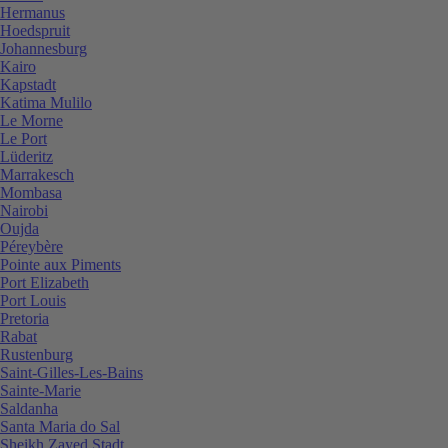
Hermanus
Hoedspruit
Johannesburg
Kairo
Kapstadt
Katima Mulilo
Le Morne
Le Port
Lüderitz
Marrakesch
Mombasa
Nairobi
Oujda
Péreybère
Pointe aux Piments
Port Elizabeth
Port Louis
Pretoria
Rabat
Rustenburg
Saint-Gilles-Les-Bains
Sainte-Marie
Saldanha
Santa Maria do Sal
Sheikh Zayed Stadt