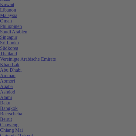
Kuwait
Libanon
Malaysia
Oman
Philippinen
Saudi Arabien
Singapur
Sri Lanka
Südkorea
Thailand
Vereinigte Arabische Emirate
Khao Lak
Abu Dhabi
Amman
Aomori
Aqaba
Ashdod
Atami
Baku
Bangkok
Beerscheba
Beirut
Chaweng
Chiang Mai
Chiyoda (Tokyo)