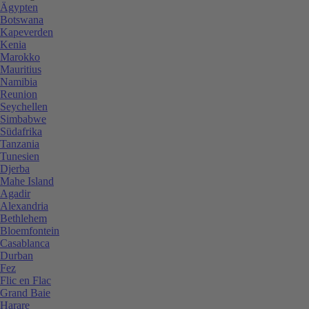
Ägypten
Botswana
Kapeverden
Kenia
Marokko
Mauritius
Namibia
Reunion
Seychellen
Simbabwe
Südafrika
Tanzania
Tunesien
Djerba
Mahe Island
Agadir
Alexandria
Bethlehem
Bloemfontein
Casablanca
Durban
Fez
Flic en Flac
Grand Baie
Harare