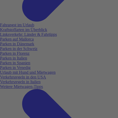
Fahrangst im Urlaub
Kraftstoffarten im Überblick
Linksverkehr: Länder & Fahrtipps
Parken auf Mallorca
Parken in Dänemark
Parken in der Schweiz
Parken in Florenz
Parken in Italien
Parken in Spanien
Parken in Venedig
Urlaub mit Hund und Mietwagen
Verkehrsregeln in den USA
Verkehrsregeln in Italien
Weitere Mietwagen-Tipps