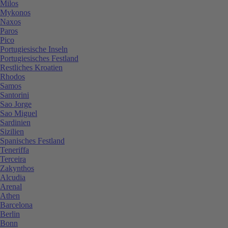
Milos
Mykonos
Naxos
Paros
Pico
Portugiesische Inseln
Portugiesisches Festland
Restliches Kroatien
Rhodos
Samos
Santorini
Sao Jorge
Sao Miguel
Sardinien
Sizilien
Spanisches Festland
Teneriffa
Terceira
Zakynthos
Alcudia
Arenal
Athen
Barcelona
Berlin
Bonn