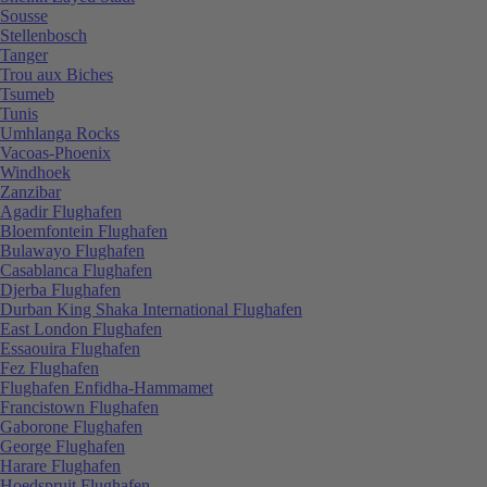
Sousse
Stellenbosch
Tanger
Trou aux Biches
Tsumeb
Tunis
Umhlanga Rocks
Vacoas-Phoenix
Windhoek
Zanzibar
Agadir Flughafen
Bloemfontein Flughafen
Bulawayo Flughafen
Casablanca Flughafen
Djerba Flughafen
Durban King Shaka International Flughafen
East London Flughafen
Essaouira Flughafen
Fez Flughafen
Flughafen Enfidha-Hammamet
Francistown Flughafen
Gaborone Flughafen
George Flughafen
Harare Flughafen
Hoedspruit Flughafen