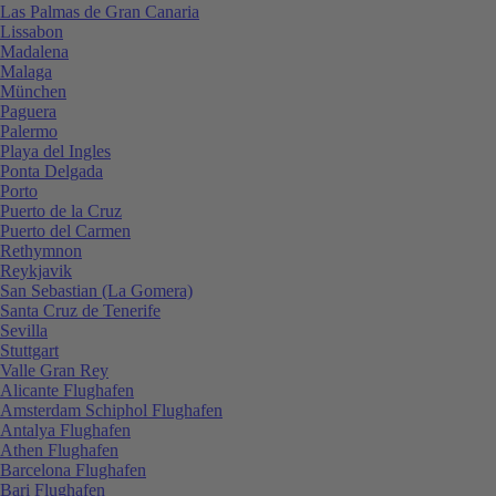
Las Palmas de Gran Canaria
Lissabon
Madalena
Malaga
München
Paguera
Palermo
Playa del Ingles
Ponta Delgada
Porto
Puerto de la Cruz
Puerto del Carmen
Rethymnon
Reykjavik
San Sebastian (La Gomera)
Santa Cruz de Tenerife
Sevilla
Stuttgart
Valle Gran Rey
Alicante Flughafen
Amsterdam Schiphol Flughafen
Antalya Flughafen
Athen Flughafen
Barcelona Flughafen
Bari Flughafen