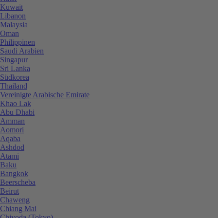
Kuwait
Libanon
Malaysia
Oman
Philippinen
Saudi Arabien
Singapur
Sri Lanka
Südkorea
Thailand
Vereinigte Arabische Emirate
Khao Lak
Abu Dhabi
Amman
Aomori
Aqaba
Ashdod
Atami
Baku
Bangkok
Beerscheba
Beirut
Chaweng
Chiang Mai
Chiyoda (Tokyo)