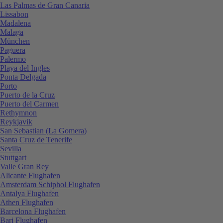
Las Palmas de Gran Canaria
Lissabon
Madalena
Malaga
München
Paguera
Palermo
Playa del Ingles
Ponta Delgada
Porto
Puerto de la Cruz
Puerto del Carmen
Rethymnon
Reykjavik
San Sebastian (La Gomera)
Santa Cruz de Tenerife
Sevilla
Stuttgart
Valle Gran Rey
Alicante Flughafen
Amsterdam Schiphol Flughafen
Antalya Flughafen
Athen Flughafen
Barcelona Flughafen
Bari Flughafen