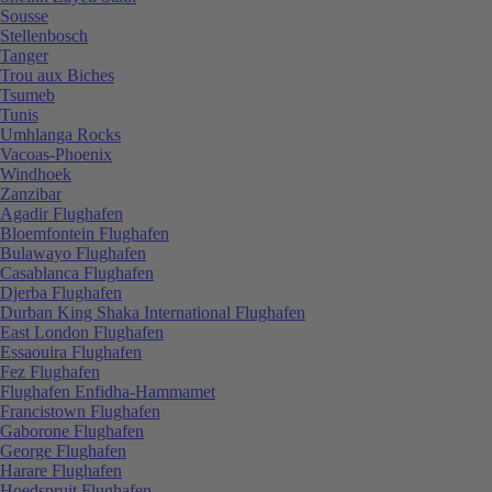
Sousse
Stellenbosch
Tanger
Trou aux Biches
Tsumeb
Tunis
Umhlanga Rocks
Vacoas-Phoenix
Windhoek
Zanzibar
Agadir Flughafen
Bloemfontein Flughafen
Bulawayo Flughafen
Casablanca Flughafen
Djerba Flughafen
Durban King Shaka International Flughafen
East London Flughafen
Essaouira Flughafen
Fez Flughafen
Flughafen Enfidha-Hammamet
Francistown Flughafen
Gaborone Flughafen
George Flughafen
Harare Flughafen
Hoedspruit Flughafen