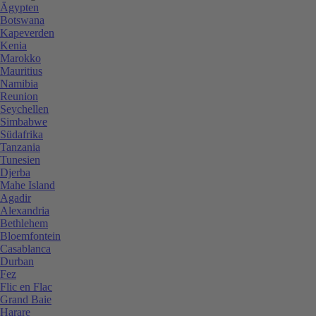
Ägypten
Botswana
Kapeverden
Kenia
Marokko
Mauritius
Namibia
Reunion
Seychellen
Simbabwe
Südafrika
Tanzania
Tunesien
Djerba
Mahe Island
Agadir
Alexandria
Bethlehem
Bloemfontein
Casablanca
Durban
Fez
Flic en Flac
Grand Baie
Harare