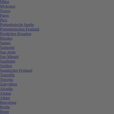
Milos
Mykonos
Naxos
Paros
Pico
Portugiesische Inseln
Portugiesisches Festland
Restliches Kroatien
Rhodos
Samos
Santorini
Sao Jorge
Sao Miguel
Sardinien
Sizilien
Spanisches Festland
Teneriffa
Terceira
Zakynthos
Alcudia
Arenal
Athen
Barcelona
Berlin
Bonn