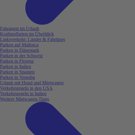
Fahrangst im Urlaub
Kraftstoffarten im Überblick
Linksverkehr: Länder & Fahrtipps
Parken auf Mallorca
Parken in Dänemark
Parken in der Schweiz
Parken in Florenz
Parken in Italien
Parken in Spanien
Parken in Venedig
Urlaub mit Hund und Mietwagen
Verkehrsregeln in den USA
Verkehrsregeln in Italien
Weitere Mietwagen-Tipps