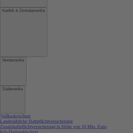
Karibik & Zentralamerika
Nordamerika
Südamerika
Vollkaskoschutz
Landesübliche Haftpflichtversicherung
Zusatzhaftpflichtversicherung in Höhe von 10 Mio. Euro
Kfz-Diebstahlschutz