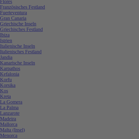
Flores
Französisches Festland
Fuerteventura
Gran Canaria
Griechische Inseln
Griechisches Festland
Ibiza
Istrien
Italienische Inseln
Italienisches Festland
Jandia
Kanarische Inseln
Karpathos
Kefalonia
Korfu
Korsika
Kos
Kreta
La Gomera
La Palma
Lanzarote
Madeira
Mallorca
Malta (Insel)
Menorca