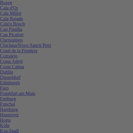
Bozen
Cala d'Or
Cala Millor
Cala Rajada
Cala'n Bosch
Can Pastilla
Can Picafort
Chersonisos
Chiclana/Novo Sancti Petri
Conil de la Frontera
Corralejo
Costa Adeje
Costa Calma
Dublin
Düsseldorf
Edinburgh
Faro
Frankfurt am Main
Freiburg
Funchal
Hamburg
Hannover
Horta
Köln
Kos-Stadt