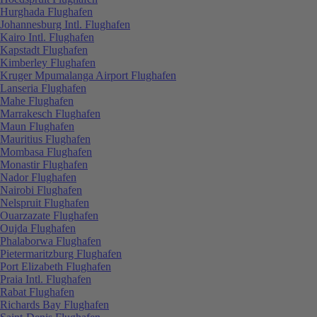
Hurghada Flughafen
Johannesburg Intl. Flughafen
Kairo Intl. Flughafen
Kapstadt Flughafen
Kimberley Flughafen
Kruger Mpumalanga Airport Flughafen
Lanseria Flughafen
Mahe Flughafen
Marrakesch Flughafen
Maun Flughafen
Mauritius Flughafen
Mombasa Flughafen
Monastir Flughafen
Nador Flughafen
Nairobi Flughafen
Nelspruit Flughafen
Ouarzazate Flughafen
Oujda Flughafen
Phalaborwa Flughafen
Pietermaritzburg Flughafen
Port Elizabeth Flughafen
Praia Intl. Flughafen
Rabat Flughafen
Richards Bay Flughafen