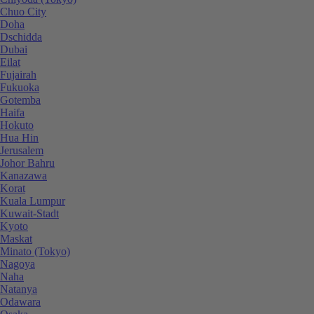
Chuo City
Doha
Dschidda
Dubai
Eilat
Fujairah
Fukuoka
Gotemba
Haifa
Hokuto
Hua Hin
Jerusalem
Johor Bahru
Kanazawa
Korat
Kuala Lumpur
Kuwait-Stadt
Kyoto
Maskat
Minato (Tokyo)
Nagoya
Naha
Natanya
Odawara