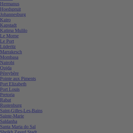
Hermanus
Hoedspruit
Johannesburg
Kairo
Kapstadt
Katima Mulilo
Le Morne
Le Port
Lüderitz
Marrakesch
Mombasa
Nairobi
Oujda
Péreybère
Pointe aux Piments
Port Elizabeth
Port Louis
Pretoria
Rabat
Rustenburg
Saint-Gilles-Les-Bains
Sainte-Marie
Saldanha
Santa Maria do Sal
Sheikh Zayed Stadt