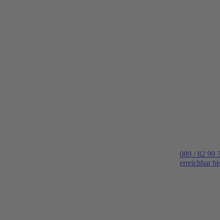
089 / 82 99 
erreichbar b