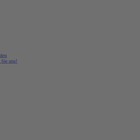
lden
 Sie uns!