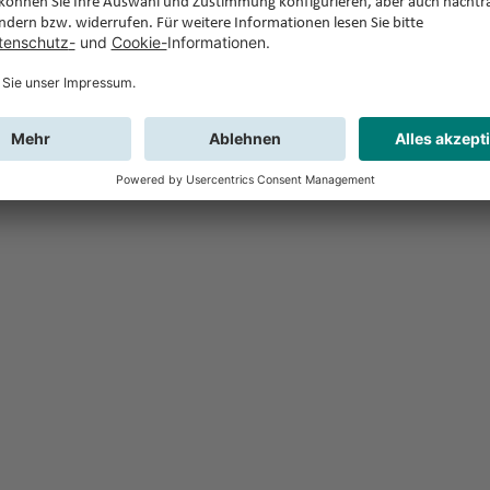
Feedback
Sie haben Fr
Buchung?