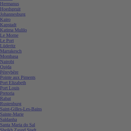
Hermanus
Hoedspruit
Johannesburg
Kairo
Kapstadt
Katima Mulilo
Le Morne
Le Port
Lüderitz
Marrakesch
Mombasa
Nairobi
Oujda
Péreybère
Pointe aux Piments
Port Elizabeth
Port Louis
Pretoria
Rabat
Rustenburg
Saint-Gilles-Les-Bains
Sainte-Marie
Saldanha
Santa Maria do Sal
Sheikh Zayed Stadt