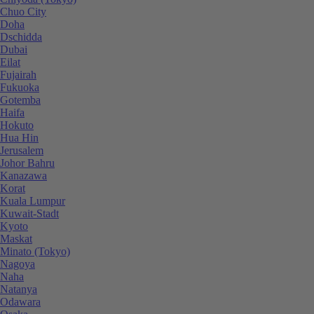
Chuo City
Doha
Dschidda
Dubai
Eilat
Fujairah
Fukuoka
Gotemba
Haifa
Hokuto
Hua Hin
Jerusalem
Johor Bahru
Kanazawa
Korat
Kuala Lumpur
Kuwait-Stadt
Kyoto
Maskat
Minato (Tokyo)
Nagoya
Naha
Natanya
Odawara