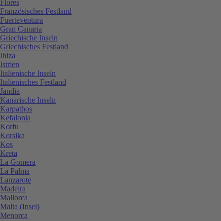
Flores
Französisches Festland
Fuerteventura
Gran Canaria
Griechische Inseln
Griechisches Festland
Ibiza
Istrien
Italienische Inseln
Italienisches Festland
Jandia
Kanarische Inseln
Karpathos
Kefalonia
Korfu
Korsika
Kos
Kreta
La Gomera
La Palma
Lanzarote
Madeira
Mallorca
Malta (Insel)
Menorca