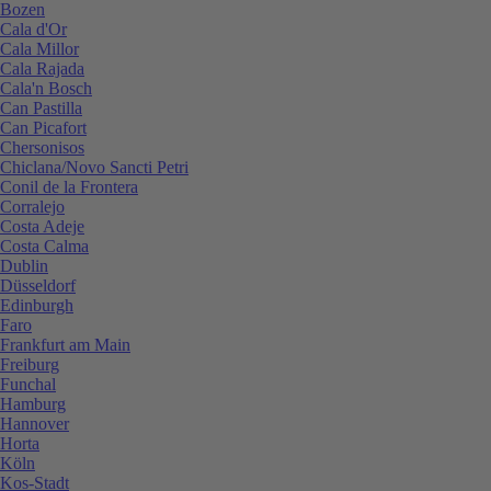
Bozen
Cala d'Or
Cala Millor
Cala Rajada
Cala'n Bosch
Can Pastilla
Can Picafort
Chersonisos
Chiclana/Novo Sancti Petri
Conil de la Frontera
Corralejo
Costa Adeje
Costa Calma
Dublin
Düsseldorf
Edinburgh
Faro
Frankfurt am Main
Freiburg
Funchal
Hamburg
Hannover
Horta
Köln
Kos-Stadt