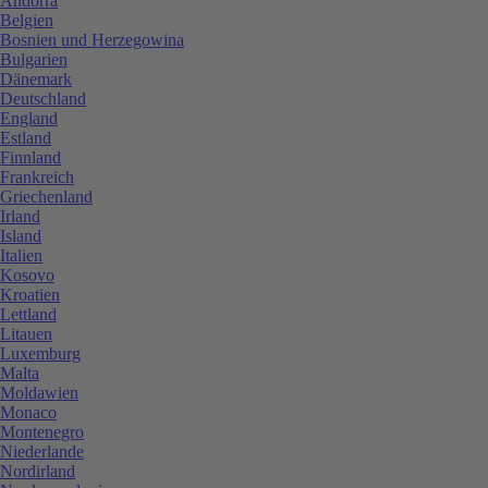
Andorra
Belgien
Bosnien und Herzegowina
Bulgarien
Dänemark
Deutschland
England
Estland
Finnland
Frankreich
Griechenland
Irland
Island
Italien
Kosovo
Kroatien
Lettland
Litauen
Luxemburg
Malta
Moldawien
Monaco
Montenegro
Niederlande
Nordirland