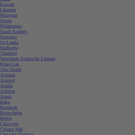
Kuwait
Libanon
Malaysia
Oman
Philippinen
Saudi Arabien
Singapur
Sri Lanka
Südkorea
Thailand
Vereinigte Arabische Emirate
Khao Lak
Abu Dhabi
Amman
Aomori
Aqaba
Ashdod
Atami
Baku
Bangkok
Beerscheba
Beirut
Chaweng
Chiang Mai
Chiyoda (Tokyo)