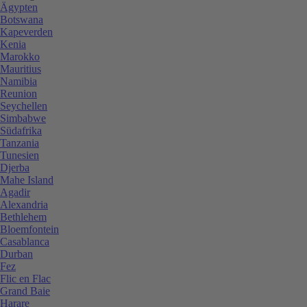
Ägypten
Botswana
Kapeverden
Kenia
Marokko
Mauritius
Namibia
Reunion
Seychellen
Simbabwe
Südafrika
Tanzania
Tunesien
Djerba
Mahe Island
Agadir
Alexandria
Bethlehem
Bloemfontein
Casablanca
Durban
Fez
Flic en Flac
Grand Baie
Harare