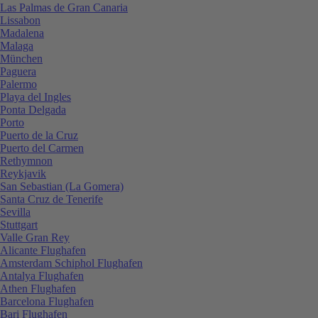
Las Palmas de Gran Canaria
Lissabon
Madalena
Malaga
München
Paguera
Palermo
Playa del Ingles
Ponta Delgada
Porto
Puerto de la Cruz
Puerto del Carmen
Rethymnon
Reykjavik
San Sebastian (La Gomera)
Santa Cruz de Tenerife
Sevilla
Stuttgart
Valle Gran Rey
Alicante Flughafen
Amsterdam Schiphol Flughafen
Antalya Flughafen
Athen Flughafen
Barcelona Flughafen
Bari Flughafen