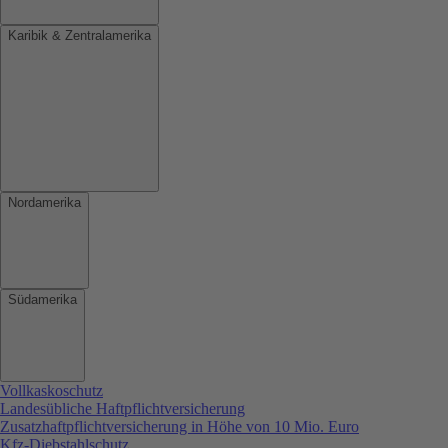
Karibik & Zentralamerika
Nordamerika
Südamerika
Vollkaskoschutz
Landesübliche Haftpflichtversicherung
Zusatzhaftpflichtversicherung in Höhe von 10 Mio. Euro
Kfz-Diebstahlschutz