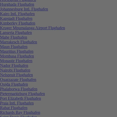
Hurghada Flughafen
Johannesburg Intl. Flughafen
Kairo Intl. Flughafen
Kapstadt Flughafen
Kimberley Flughafen
Kruger Mpumalanga Airport Flughafen
Lanseria Flughafen
Mahe Flughafen
Marrakesch Flughafen
Maun Flughafen
Mauritius Flughafen
Mombasa Flughafen
Monastir Flughafen
Nador Flughafen
Nairobi Flughafen
Nelspruit Flughafen
Ouarzazate Flughafen
Oujda Flughafen
Phalaborwa Flughafen
Pietermaritzburg Flughafen
Port Elizabeth Flughafen
Praia Intl. Flughafen
Rabat Flughafen
Richards Bay Flughafen