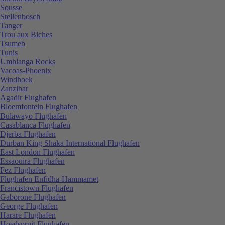
Sousse
Stellenbosch
Tanger
Trou aux Biches
Tsumeb
Tunis
Umhlanga Rocks
Vacoas-Phoenix
Windhoek
Zanzibar
Agadir Flughafen
Bloemfontein Flughafen
Bulawayo Flughafen
Casablanca Flughafen
Djerba Flughafen
Durban King Shaka International Flughafen
East London Flughafen
Essaouira Flughafen
Fez Flughafen
Flughafen Enfidha-Hammamet
Francistown Flughafen
Gaborone Flughafen
George Flughafen
Harare Flughafen
Hoedspruit Flughafen