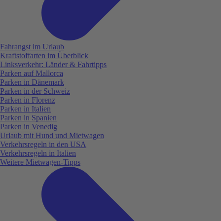
Fahrangst im Urlaub
Kraftstoffarten im Überblick
Linksverkehr: Länder & Fahrtipps
Parken auf Mallorca
Parken in Dänemark
Parken in der Schweiz
Parken in Florenz
Parken in Italien
Parken in Spanien
Parken in Venedig
Urlaub mit Hund und Mietwagen
Verkehrsregeln in den USA
Verkehrsregeln in Italien
Weitere Mietwagen-Tipps