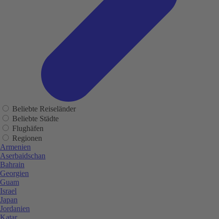
Beliebte Reiseländer
Beliebte Städte
Flughäfen
Regionen
Armenien
Aserbaidschan
Bahrain
Georgien
Guam
Israel
Japan
Jordanien
Katar