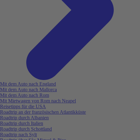
Mit dem Auto nach England
Mit dem Auto nach Mallorca
Mit dem Auto nach Rom
Mit Mietwagen von Rom nach Neapel
Reisetipps für die USA
Roadtrip an der französischen Atlantikküste
Roadtrip durch Albanien
Roadtrip durch Italien
Roadtrip durch Schottland
Roadtrip nach Sylt