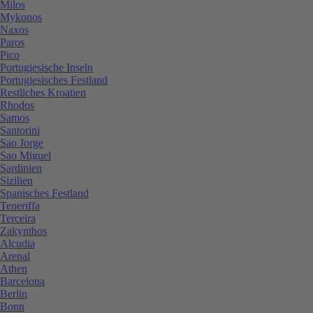
Milos
Mykonos
Naxos
Paros
Pico
Portugiesische Inseln
Portugiesisches Festland
Restliches Kroatien
Rhodos
Samos
Santorini
Sao Jorge
Sao Miguel
Sardinien
Sizilien
Spanisches Festland
Teneriffa
Terceira
Zakynthos
Alcudia
Arenal
Athen
Barcelona
Berlin
Bonn