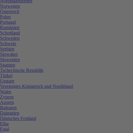
Nordmazedonien
Norwegen
Österreich
Polen
Portugal
Rumänien
Schottland
Schweden
Schweiz
Serbien
Slowakei
Slowenien
Spanien
Tschechische Republik
Türkei
Ungarn
Vereinigtes Königreich und Nordirland
Wales
Zypern
Azoren
Balearen
Dalmatien
Dänisches Festland
Elba
Faial