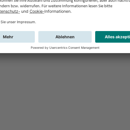
Feedback
Sie haben Fr
Buchung?