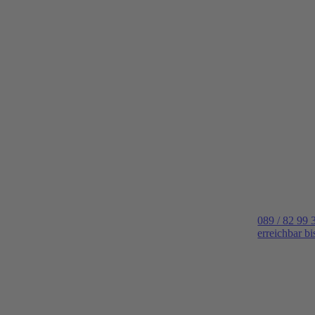
089 / 82 99 
erreichbar b