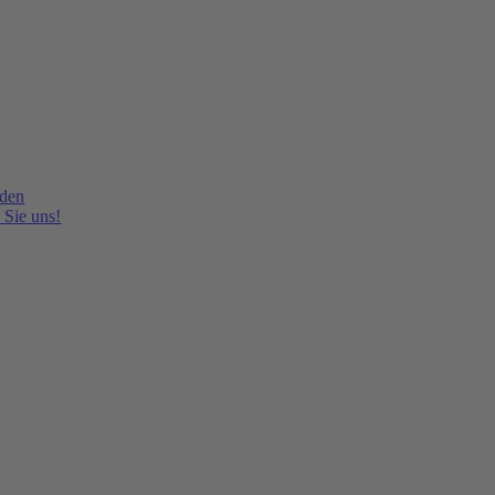
lden
 Sie uns!