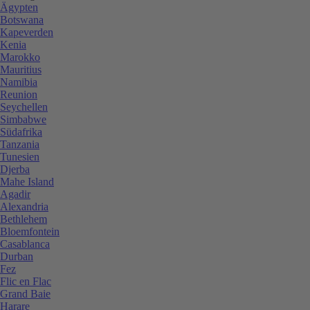
Ägypten
Botswana
Kapeverden
Kenia
Marokko
Mauritius
Namibia
Reunion
Seychellen
Simbabwe
Südafrika
Tanzania
Tunesien
Djerba
Mahe Island
Agadir
Alexandria
Bethlehem
Bloemfontein
Casablanca
Durban
Fez
Flic en Flac
Grand Baie
Harare