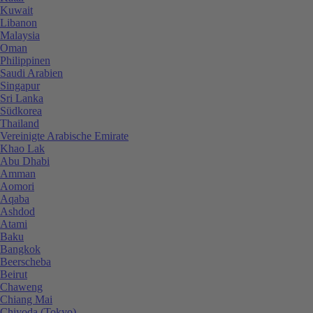
Kuwait
Libanon
Malaysia
Oman
Philippinen
Saudi Arabien
Singapur
Sri Lanka
Südkorea
Thailand
Vereinigte Arabische Emirate
Khao Lak
Abu Dhabi
Amman
Aomori
Aqaba
Ashdod
Atami
Baku
Bangkok
Beerscheba
Beirut
Chaweng
Chiang Mai
Chiyoda (Tokyo)