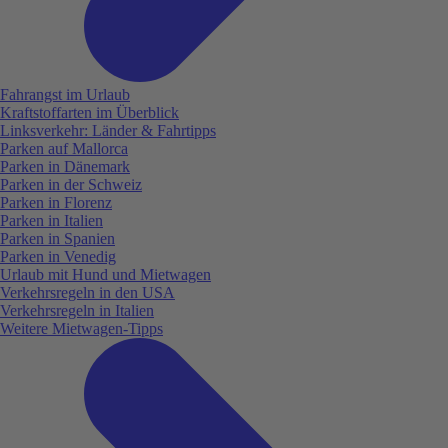
Fahrangst im Urlaub
Kraftstoffarten im Überblick
Linksverkehr: Länder & Fahrtipps
Parken auf Mallorca
Parken in Dänemark
Parken in der Schweiz
Parken in Florenz
Parken in Italien
Parken in Spanien
Parken in Venedig
Urlaub mit Hund und Mietwagen
Verkehrsregeln in den USA
Verkehrsregeln in Italien
Weitere Mietwagen-Tipps