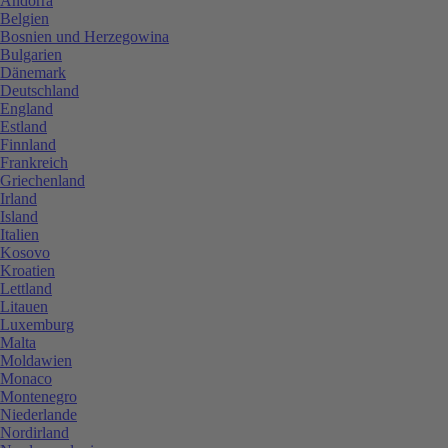
Andorra
Belgien
Bosnien und Herzegowina
Bulgarien
Dänemark
Deutschland
England
Estland
Finnland
Frankreich
Griechenland
Irland
Island
Italien
Kosovo
Kroatien
Lettland
Litauen
Luxemburg
Malta
Moldawien
Monaco
Montenegro
Niederlande
Nordirland