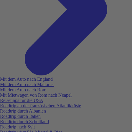
Mit dem Auto nach England
Mit dem Auto nach Mallorca
Mit dem Auto nach Rom
Mit Mietwagen von Rom nach Neapel
Reisetipps für die USA
Roadtrip an der französischen Atlantikküste
Roadtrip durch Albanien
Roadtrip durch Italien
Roadtrip durch Schottland
Roadtrip nach Sylt