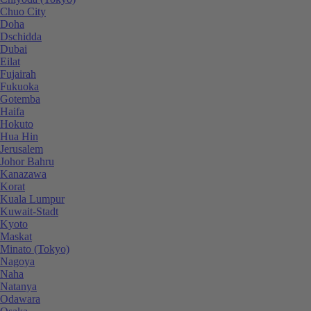
Chuo City
Doha
Dschidda
Dubai
Eilat
Fujairah
Fukuoka
Gotemba
Haifa
Hokuto
Hua Hin
Jerusalem
Johor Bahru
Kanazawa
Korat
Kuala Lumpur
Kuwait-Stadt
Kyoto
Maskat
Minato (Tokyo)
Nagoya
Naha
Natanya
Odawara