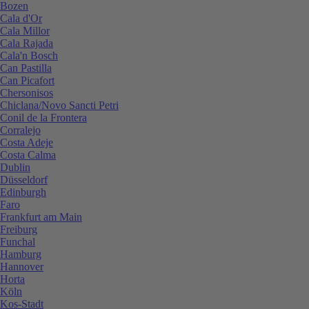
Bozen
Cala d'Or
Cala Millor
Cala Rajada
Cala'n Bosch
Can Pastilla
Can Picafort
Chersonisos
Chiclana/Novo Sancti Petri
Conil de la Frontera
Corralejo
Costa Adeje
Costa Calma
Dublin
Düsseldorf
Edinburgh
Faro
Frankfurt am Main
Freiburg
Funchal
Hamburg
Hannover
Horta
Köln
Kos-Stadt