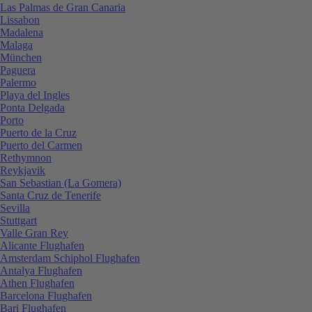
Las Palmas de Gran Canaria
Lissabon
Madalena
Malaga
München
Paguera
Palermo
Playa del Ingles
Ponta Delgada
Porto
Puerto de la Cruz
Puerto del Carmen
Rethymnon
Reykjavik
San Sebastian (La Gomera)
Santa Cruz de Tenerife
Sevilla
Stuttgart
Valle Gran Rey
Alicante Flughafen
Amsterdam Schiphol Flughafen
Antalya Flughafen
Athen Flughafen
Barcelona Flughafen
Bari Flughafen