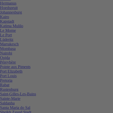
Hermanus
Hoedspruit
Johannesburg
Kairo
Kapstadt
Katima Mulilo
Le Morne
Le Port
Lüderitz
Marrakesch
Mombasa
Nairobi
Oujda
Péreybère
Pointe aux Piments
Port Elizabeth
Port Louis
Pretoria
Rabat
Rustenburg
Saint-Gilles-Les-Bains
Sainte-Marie
Saldanha
Santa Maria do Sal
Sheikh Zayed Stadt