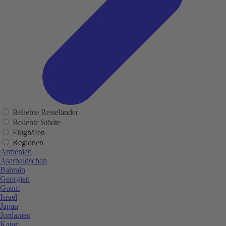
Beliebte Reiseländer
Beliebte Städte
Flughäfen
Regionen
Armenien
Aserbaidschan
Bahrain
Georgien
Guam
Israel
Japan
Jordanien
Katar