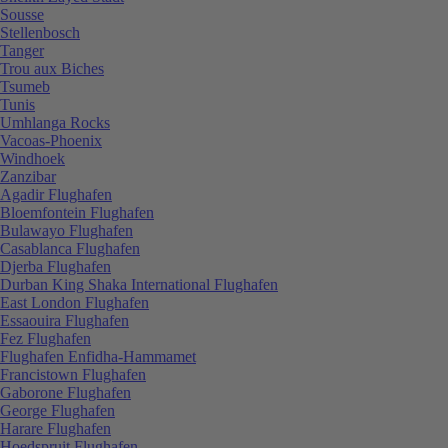
Sousse
Stellenbosch
Tanger
Trou aux Biches
Tsumeb
Tunis
Umhlanga Rocks
Vacoas-Phoenix
Windhoek
Zanzibar
Agadir Flughafen
Bloemfontein Flughafen
Bulawayo Flughafen
Casablanca Flughafen
Djerba Flughafen
Durban King Shaka International Flughafen
East London Flughafen
Essaouira Flughafen
Fez Flughafen
Flughafen Enfidha-Hammamet
Francistown Flughafen
Gaborone Flughafen
George Flughafen
Harare Flughafen
Hoedspruit Flughafen