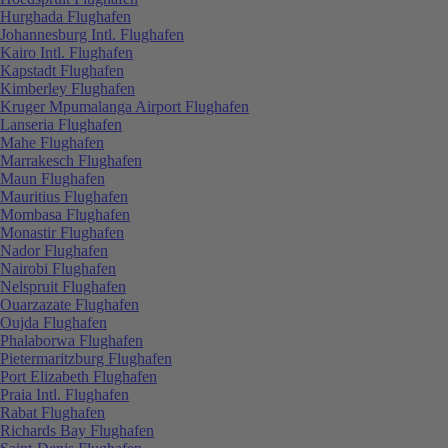
Hurghada Flughafen
Johannesburg Intl. Flughafen
Kairo Intl. Flughafen
Kapstadt Flughafen
Kimberley Flughafen
Kruger Mpumalanga Airport Flughafen
Lanseria Flughafen
Mahe Flughafen
Marrakesch Flughafen
Maun Flughafen
Mauritius Flughafen
Mombasa Flughafen
Monastir Flughafen
Nador Flughafen
Nairobi Flughafen
Nelspruit Flughafen
Ouarzazate Flughafen
Oujda Flughafen
Phalaborwa Flughafen
Pietermaritzburg Flughafen
Port Elizabeth Flughafen
Praia Intl. Flughafen
Rabat Flughafen
Richards Bay Flughafen