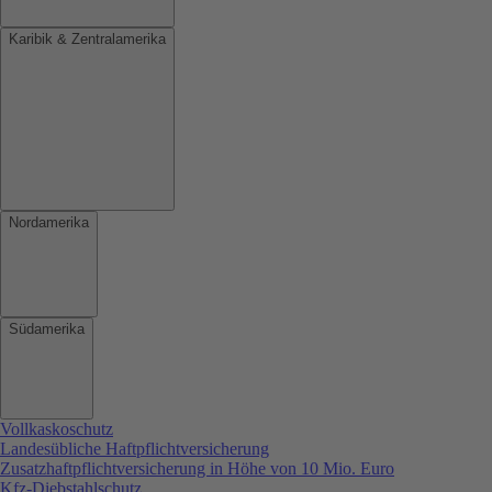
Karibik & Zentralamerika
Nordamerika
Südamerika
Vollkaskoschutz
Landesübliche Haftpflichtversicherung
Zusatzhaftpflichtversicherung in Höhe von 10 Mio. Euro
Kfz-Diebstahlschutz