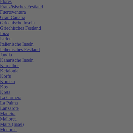
Flores
Französisches Festland
Fuerteventura
Gran Canaria
Griechische Inseln
Griechisches Festland
Ibiza
Istrien
Italienische Inseln
Italienisches Festland
Jandia
Kanarische Inseln
Karpathos
Kefalonia
Korfu
Korsika
Kos
Kreta
La Gomera
La Palma
Lanzarote
Madeira
Mallorca
Malta (Insel)
Menorca