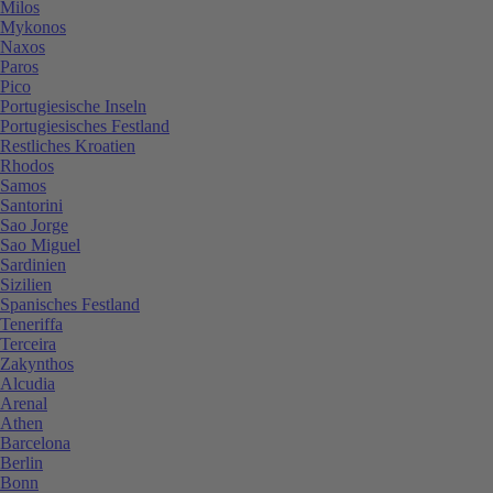
Milos
Mykonos
Naxos
Paros
Pico
Portugiesische Inseln
Portugiesisches Festland
Restliches Kroatien
Rhodos
Samos
Santorini
Sao Jorge
Sao Miguel
Sardinien
Sizilien
Spanisches Festland
Teneriffa
Terceira
Zakynthos
Alcudia
Arenal
Athen
Barcelona
Berlin
Bonn