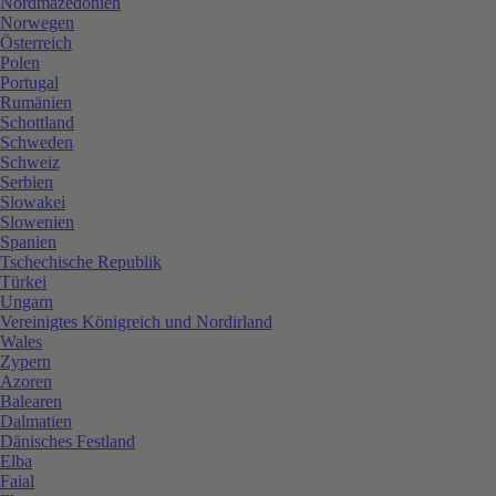
Nordmazedonien
Norwegen
Österreich
Polen
Portugal
Rumänien
Schottland
Schweden
Schweiz
Serbien
Slowakei
Slowenien
Spanien
Tschechische Republik
Türkei
Ungarn
Vereinigtes Königreich und Nordirland
Wales
Zypern
Azoren
Balearen
Dalmatien
Dänisches Festland
Elba
Faial