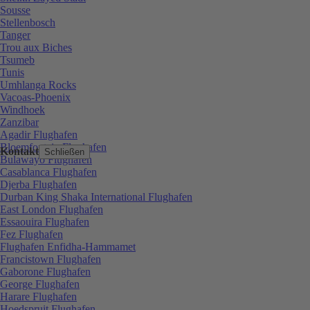
Sousse
Stellenbosch
Tanger
Trou aux Biches
Tsumeb
Tunis
Umhlanga Rocks
Vacoas-Phoenix
Windhoek
Zanzibar
Agadir Flughafen
Bloemfontein Flughafen
Kontakt
Schließen
Bulawayo Flughafen
Casablanca Flughafen
Djerba Flughafen
Durban King Shaka International Flughafen
East London Flughafen
Essaouira Flughafen
Fez Flughafen
Flughafen Enfidha-Hammamet
Francistown Flughafen
Gaborone Flughafen
George Flughafen
Harare Flughafen
Hoedspruit Flughafen