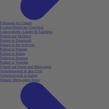
Fahrangst im Urlaub
Kraftstoffarten im Überblick
Linksverkehr: Länder & Fahrtipps
Parken auf Mallorca
Parken in Dänemark
Parken in der Schweiz
Parken in Florenz
Parken in Italien
Parken in Spanien
Parken in Venedig
Urlaub mit Hund und Mietwagen
Verkehrsregeln in den USA
Verkehrsregeln in Italien
Weitere Mietwagen-Tipps