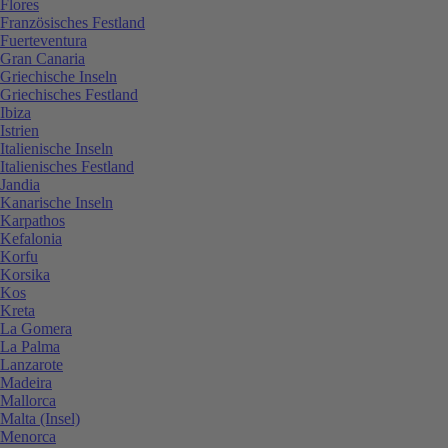
Flores
Französisches Festland
Fuerteventura
Gran Canaria
Griechische Inseln
Griechisches Festland
Ibiza
Istrien
Italienische Inseln
Italienisches Festland
Jandia
Kanarische Inseln
Karpathos
Kefalonia
Korfu
Korsika
Kos
Kreta
La Gomera
La Palma
Lanzarote
Madeira
Mallorca
Malta (Insel)
Menorca