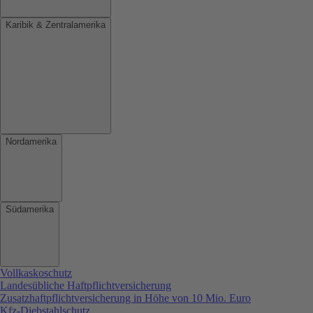
Karibik & Zentralamerika
Nordamerika
Südamerika
Vollkaskoschutz
Landesübliche Haftpflichtversicherung
Zusatzhaftpflichtversicherung in Höhe von 10 Mio. Euro
Kfz-Diebstahlschutz