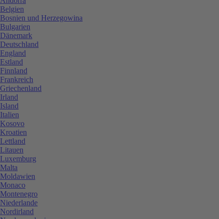
Andorra
Belgien
Bosnien und Herzegowina
Bulgarien
Dänemark
Deutschland
England
Estland
Finnland
Frankreich
Griechenland
Irland
Island
Italien
Kosovo
Kroatien
Lettland
Litauen
Luxemburg
Malta
Moldawien
Monaco
Montenegro
Niederlande
Nordirland