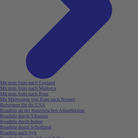
Mit dem Auto nach England
Mit dem Auto nach Mallorca
Mit dem Auto nach Rom
Mit Mietwagen von Rom nach Neapel
Reisetipps für die USA
Roadtrip an der französischen Atlantikküste
Roadtrip durch Albanien
Roadtrip durch Italien
Roadtrip durch Schottland
Roadtrip nach Sylt