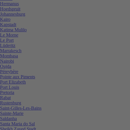
Hermanus
Hoedspruit
Johannesburg
Kairo
Kapstadt
Katima Mulilo
Le Morne
Le Port
Lüderitz
Marrakesch
Mombasa
Nairobi
Oujda
Péreybère
Pointe aux Piments
Port Elizabeth
Port Louis
Pretoria
Rabat
Rustenburg
Saint-Gilles-Les-Bains
Sainte-Marie
Saldanha
Santa Maria do Sal
Sheikh Zayed Stadt