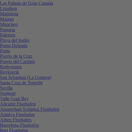
Las Palmas de Gran Canaria
Lissabon
Madalena
Malaga
München
Paguera
Palermo
Playa del Ingles
Ponta Delgada
Porto
Puerto de la Cruz
Puerto del Carmen
Rethymnon
Reykjavik
San Sebastian (La Gomera)
Santa Cruz de Tenerife
Sevilla
Stuttgart
Valle Gran Rey
Alicante Flughafen
Amsterdam Schiphol Flughafen
Antalya Flughafen
Athen Flughafen
Barcelona Flughafen
Bari Flughafen