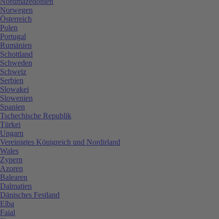
Nordmazedonien
Norwegen
Österreich
Polen
Portugal
Rumänien
Schottland
Schweden
Schweiz
Serbien
Slowakei
Slowenien
Spanien
Tschechische Republik
Türkei
Ungarn
Vereinigtes Königreich und Nordirland
Wales
Zypern
Azoren
Balearen
Dalmatien
Dänisches Festland
Elba
Faial