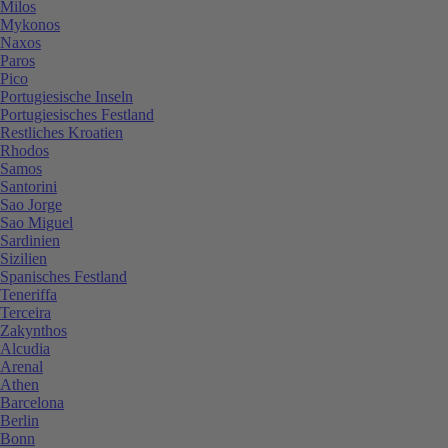
Milos
Mykonos
Naxos
Paros
Pico
Portugiesische Inseln
Portugiesisches Festland
Restliches Kroatien
Rhodos
Samos
Santorini
Sao Jorge
Sao Miguel
Sardinien
Sizilien
Spanisches Festland
Teneriffa
Terceira
Zakynthos
Alcudia
Arenal
Athen
Barcelona
Berlin
Bonn