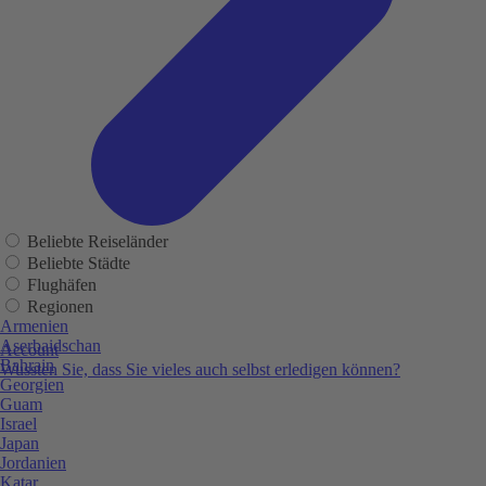
Beliebte Reiseländer
Beliebte Städte
Flughäfen
Regionen
Armenien
Aserbaidschan
Account
Bahrain
Wussten Sie, dass Sie vieles auch selbst erledigen können?
Georgien
Guam
Israel
Japan
Jordanien
Katar