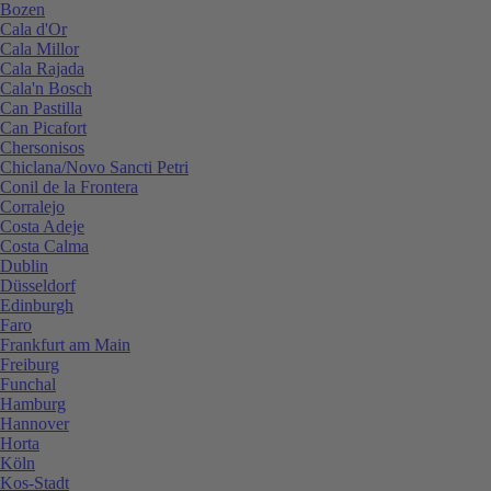
Bozen
Cala d'Or
Cala Millor
Cala Rajada
Cala'n Bosch
Can Pastilla
Can Picafort
Chersonisos
Chiclana/Novo Sancti Petri
Conil de la Frontera
Corralejo
Costa Adeje
Costa Calma
Dublin
Düsseldorf
Edinburgh
Faro
Frankfurt am Main
Freiburg
Funchal
Hamburg
Hannover
Horta
Köln
Kos-Stadt