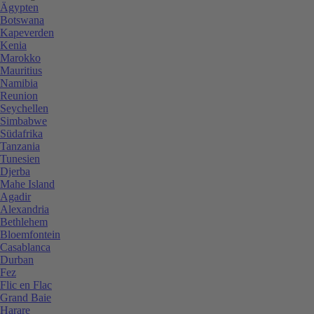
Ägypten
Botswana
Kapeverden
Kenia
Marokko
Mauritius
Namibia
Reunion
Seychellen
Simbabwe
Südafrika
Tanzania
Tunesien
Djerba
Mahe Island
Agadir
Alexandria
Bethlehem
Bloemfontein
Casablanca
Durban
Fez
Flic en Flac
Grand Baie
Harare