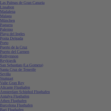
Las Palmas de Gran Canaria
Lissabon
Madalena
Malaga
München
Paguera
Palermo
Playa del Ingles
Ponta Delgada
Porto
Puerto de la Cruz
Puerto del Carmen
Rethymnon
Reykjavik
San Sebastian (La Gomera)
Santa Cruz de Tenerife
Sevilla
Stuttgart
Valle Gran Rey
Alicante Flughafen
Amsterdam Schiphol Flughafen
Antalya Flughafen
Athen Flughafen
Barcelona Flughafen
Bari Flughafen