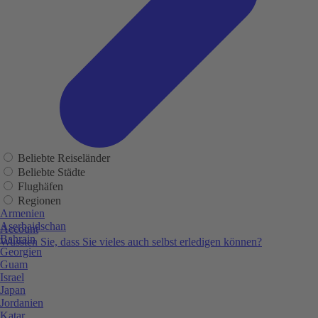
Beliebte Reiseländer
Beliebte Städte
Flughäfen
Regionen
Armenien
Aserbaidschan
Account
Bahrain
Wussten Sie, dass Sie vieles auch selbst erledigen können?
Georgien
Guam
Israel
Japan
Jordanien
Katar