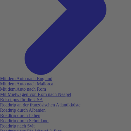
Mit dem Auto nach England
Mit dem Auto nach Mallorca
Mit dem Auto nach Rom
Mit Mietwagen von Rom nach Neapel
Reisetipps für die USA
Roadtrip an der französischen Atlantikküste
Roadtrip durch Albanien
Roadtrip durch Italien
Roadtrip durch Schottland
Roadtrip nach Sylt