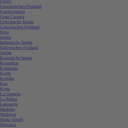
Flores
Französisches Festland
Fuerteventura
Gran Canaria
Griechische Inseln
Griechisches Festland
Ibiza
Istrien
Italienische Inseln
Italienisches Festland
Jandia
Kanarische Inseln
Karpathos
Kefalonia
Korfu
Korsika
Kos
Kreta
La Gomera
La Palma
Lanzarote
Madeira
Mallorca
Malta (Insel)
Menorca