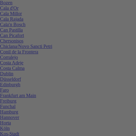
Bozen
Cala d'Or
Cala Millor
Cala Rajada
Cala'n Bosch
Can Pastilla
Can Picafort
Chersonisos
Chiclana/Novo Sancti Petri
Conil de la Frontera
Corralejo
Costa Adeje
Costa Calma
Dublin
Düsseldorf
Edinburgh
Faro
Frankfurt am Main
Freiburg
Funchal
Hamburg
Hannover
Horta
Köln
Kos-Stadt