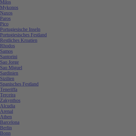
Milos
Mykonos
Naxos
Paros
Pico
Portugiesische Inseln
Portugiesisches Festland
Restliches Kroatien
Rhodos
Samos
Santorini
Sao Jorge
Sao Miguel
Sardinien
Sizilien
Spanisches Festland
Teneriffa
Terceira
Zakynthos
Alcudia
Arenal
Athen
Barcelona
Berlin
Bonn