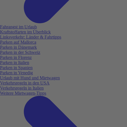
Fahrangst im Urlaub
Kraftstoffarten im Überblick
Linksverkehr: Länder & Fahrtipps
Parken auf Mallorca
Parken in Dänemark
Parken in der Schweiz
Parken in Florenz
Parken in Italien
Parken in Spanien
Parken in Venedig
Urlaub mit Hund und Mietwagen
Verkehrsregeln in den USA
Verkehrsregeln in Italien
Weitere Mietwagen-Tipps