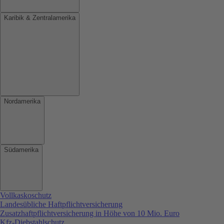
Karibik & Zentralamerika
Nordamerika
Südamerika
Vollkaskoschutz
Landesübliche Haftpflichtversicherung
Zusatzhaftpflichtversicherung in Höhe von 10 Mio. Euro
Kfz-Diebstahlschutz