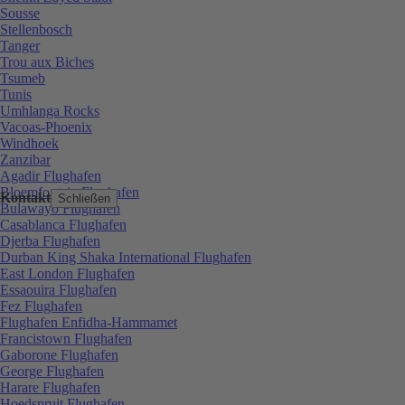
Sousse
Stellenbosch
Tanger
Trou aux Biches
Tsumeb
Tunis
Umhlanga Rocks
Vacoas-Phoenix
Windhoek
Zanzibar
Agadir Flughafen
Bloemfontein Flughafen
Kontakt
Schließen
Bulawayo Flughafen
Casablanca Flughafen
Djerba Flughafen
Durban King Shaka International Flughafen
East London Flughafen
Essaouira Flughafen
Fez Flughafen
Flughafen Enfidha-Hammamet
Francistown Flughafen
Gaborone Flughafen
George Flughafen
Harare Flughafen
Hoedspruit Flughafen