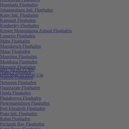
Hurghada Flughafen
Johannesburg Intl. Flughafen
Kairo Intl. Flughafen
Kapstadt Flughafen
Kimberley Flughafen
Kruger Mpumalanga Airport Flughafen
Lanseria Flughafen
Mahe Flughafen
Marrakesch Flughafen
Maun Flughafen
Mauritius Flughafen
Mombasa Flughafen
Monastir Flughafen
089 / 82 99 33 900
Nador Flughafen
erreichbar ab 09:00 Uhr
Nairobi Flughafen
Nelspruit Flughafen
Ouarzazate Flughafen
Oujda Flughafen
Phalaborwa Flughafen
Pietermaritzburg Flughafen
Port Elizabeth Flughafen
Praia Intl. Flughafen
Rabat Flughafen
Richards Bay Flughafen