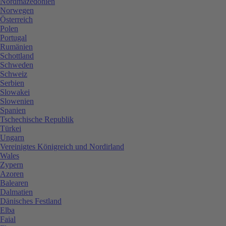
Nordmazedonien
Norwegen
Österreich
Polen
Portugal
Rumänien
Schottland
Schweden
Schweiz
Serbien
Slowakei
Slowenien
Spanien
Tschechische Republik
Türkei
Ungarn
Vereinigtes Königreich und Nordirland
Wales
Zypern
Azoren
Balearen
Dalmatien
Dänisches Festland
Elba
Faial