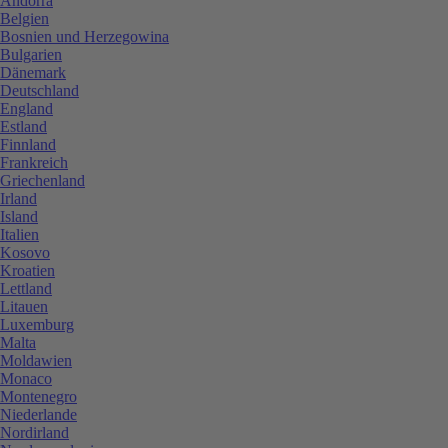
Andorra
Belgien
Bosnien und Herzegowina
Bulgarien
Dänemark
Deutschland
England
Estland
Finnland
Frankreich
Griechenland
Irland
Island
Italien
Kosovo
Kroatien
Lettland
Litauen
Luxemburg
Malta
Moldawien
Monaco
Montenegro
Niederlande
Nordirland