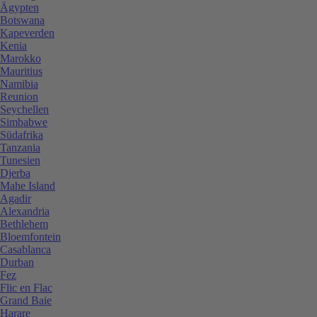
Ägypten
Botswana
Kapeverden
Kenia
Marokko
Mauritius
Namibia
Reunion
Seychellen
Simbabwe
Südafrika
Tanzania
Tunesien
Djerba
Mahe Island
Agadir
Alexandria
Bethlehem
Bloemfontein
Casablanca
Durban
Fez
Flic en Flac
Grand Baie
Harare