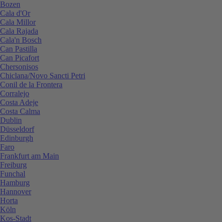
Bozen
Cala d'Or
Cala Millor
Cala Rajada
Cala'n Bosch
Can Pastilla
Can Picafort
Chersonisos
Chiclana/Novo Sancti Petri
Conil de la Frontera
Corralejo
Costa Adeje
Costa Calma
Dublin
Düsseldorf
Edinburgh
Faro
Frankfurt am Main
Freiburg
Funchal
Hamburg
Hannover
Horta
Köln
Kos-Stadt