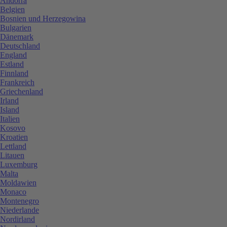
Andorra
Belgien
Bosnien und Herzegowina
Bulgarien
Dänemark
Deutschland
England
Estland
Finnland
Frankreich
Griechenland
Irland
Island
Italien
Kosovo
Kroatien
Lettland
Litauen
Luxemburg
Malta
Moldawien
Monaco
Montenegro
Niederlande
Nordirland