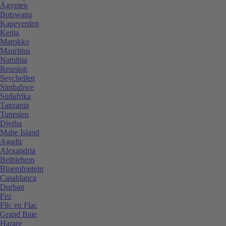
Ägypten
Botswana
Kapeverden
Kenia
Marokko
Mauritius
Namibia
Reunion
Seychellen
Simbabwe
Südafrika
Tanzania
Tunesien
Djerba
Mahe Island
Agadir
Alexandria
Bethlehem
Bloemfontein
Casablanca
Durban
Fez
Flic en Flac
Grand Baie
Harare