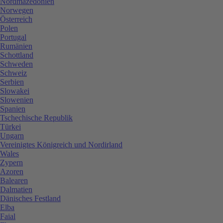
Nordmazedonien
Norwegen
Österreich
Polen
Portugal
Rumänien
Schottland
Schweden
Schweiz
Serbien
Slowakei
Slowenien
Spanien
Tschechische Republik
Türkei
Ungarn
Vereinigtes Königreich und Nordirland
Wales
Zypern
Azoren
Balearen
Dalmatien
Dänisches Festland
Elba
Faial