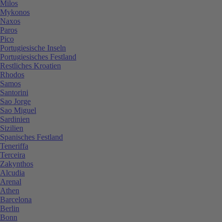
Milos
Mykonos
Naxos
Paros
Pico
Portugiesische Inseln
Portugiesisches Festland
Restliches Kroatien
Rhodos
Samos
Santorini
Sao Jorge
Sao Miguel
Sardinien
Sizilien
Spanisches Festland
Teneriffa
Terceira
Zakynthos
Alcudia
Arenal
Athen
Barcelona
Berlin
Bonn