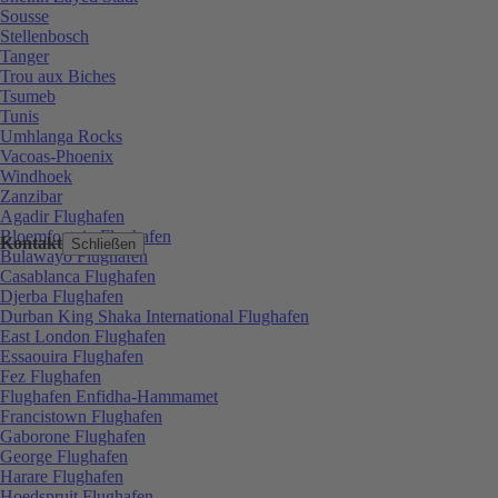
Sousse
Stellenbosch
Tanger
Trou aux Biches
Tsumeb
Tunis
Umhlanga Rocks
Vacoas-Phoenix
Windhoek
Zanzibar
Agadir Flughafen
Bloemfontein Flughafen
Kontakt
Schließen
Bulawayo Flughafen
Casablanca Flughafen
Djerba Flughafen
Durban King Shaka International Flughafen
East London Flughafen
Essaouira Flughafen
Fez Flughafen
Flughafen Enfidha-Hammamet
Francistown Flughafen
Gaborone Flughafen
George Flughafen
Harare Flughafen
Hoedspruit Flughafen