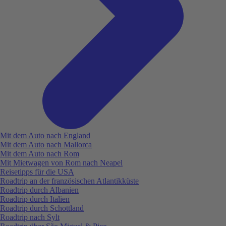
Mit dem Auto nach England
Mit dem Auto nach Mallorca
Mit dem Auto nach Rom
Mit Mietwagen von Rom nach Neapel
Reisetipps für die USA
Roadtrip an der französischen Atlantikküste
Roadtrip durch Albanien
Roadtrip durch Italien
Roadtrip durch Schottland
Roadtrip nach Sylt