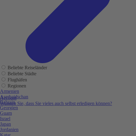
Beliebte Reiseländer
Beliebte Städte
Flughäfen
Regionen
Armenien
Aserbaidschan
Account
Bahrain
Wussten Sie, dass Sie vieles auch selbst erledigen können?
Georgien
Guam
Israel
Japan
Jordanien
Katar