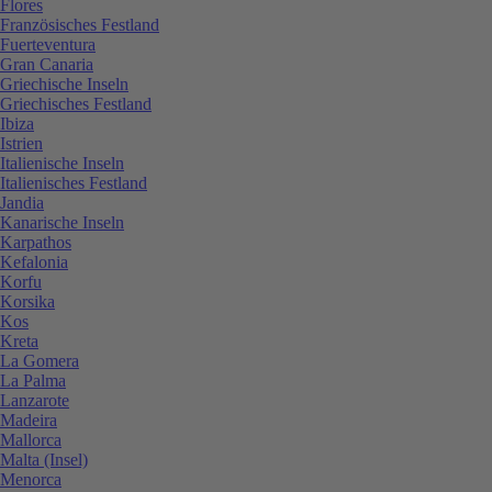
Flores
Französisches Festland
Fuerteventura
Gran Canaria
Griechische Inseln
Griechisches Festland
Ibiza
Istrien
Italienische Inseln
Italienisches Festland
Jandia
Kanarische Inseln
Karpathos
Kefalonia
Korfu
Korsika
Kos
Kreta
La Gomera
La Palma
Lanzarote
Madeira
Mallorca
Malta (Insel)
Menorca