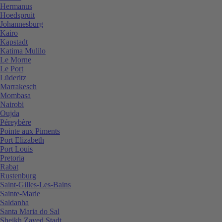
Hermanus
Hoedspruit
Johannesburg
Kairo
Kapstadt
Katima Mulilo
Le Morne
Le Port
Lüderitz
Marrakesch
Mombasa
Nairobi
Oujda
Péreybère
Pointe aux Piments
Port Elizabeth
Port Louis
Pretoria
Rabat
Rustenburg
Saint-Gilles-Les-Bains
Sainte-Marie
Saldanha
Santa Maria do Sal
Sheikh Zayed Stadt