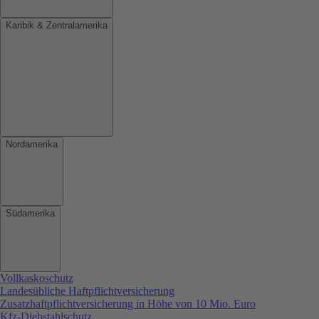
Karibik & Zentralamerika
Nordamerika
Südamerika
Vollkaskoschutz
Landesübliche Haftpflichtversicherung
Zusatzhaftpflichtversicherung in Höhe von 10 Mio. Euro
Kfz-Diebstahlschutz