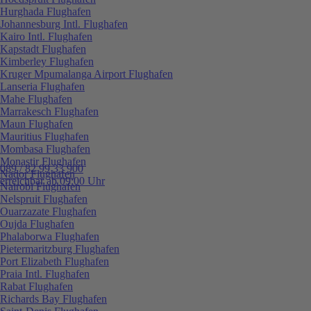
Hurghada Flughafen
Johannesburg Intl. Flughafen
Kairo Intl. Flughafen
Kapstadt Flughafen
Kimberley Flughafen
Kruger Mpumalanga Airport Flughafen
Lanseria Flughafen
Mahe Flughafen
Marrakesch Flughafen
Maun Flughafen
Mauritius Flughafen
Mombasa Flughafen
Monastir Flughafen
089 / 82 99 33 900
Nador Flughafen
erreichbar ab 09:00 Uhr
Nairobi Flughafen
Nelspruit Flughafen
Ouarzazate Flughafen
Oujda Flughafen
Phalaborwa Flughafen
Pietermaritzburg Flughafen
Port Elizabeth Flughafen
Praia Intl. Flughafen
Rabat Flughafen
Richards Bay Flughafen