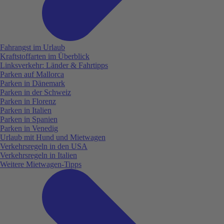
Fahrangst im Urlaub
Kraftstoffarten im Überblick
Linksverkehr: Länder & Fahrtipps
Parken auf Mallorca
Parken in Dänemark
Parken in der Schweiz
Parken in Florenz
Parken in Italien
Parken in Spanien
Parken in Venedig
Urlaub mit Hund und Mietwagen
Verkehrsregeln in den USA
Verkehrsregeln in Italien
Weitere Mietwagen-Tipps