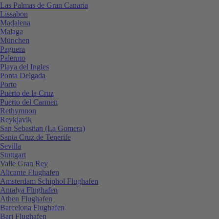
Las Palmas de Gran Canaria
Lissabon
Madalena
Malaga
München
Paguera
Palermo
Playa del Ingles
Ponta Delgada
Porto
Puerto de la Cruz
Puerto del Carmen
Rethymnon
Reykjavik
San Sebastian (La Gomera)
Santa Cruz de Tenerife
Sevilla
Stuttgart
Valle Gran Rey
Alicante Flughafen
Amsterdam Schiphol Flughafen
Antalya Flughafen
Athen Flughafen
Barcelona Flughafen
Bari Flughafen