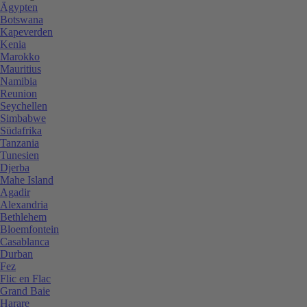
Ägypten
Botswana
Kapeverden
Kenia
Marokko
Mauritius
Namibia
Reunion
Seychellen
Simbabwe
Südafrika
Tanzania
Tunesien
Djerba
Mahe Island
Agadir
Alexandria
Bethlehem
Bloemfontein
Casablanca
Durban
Fez
Flic en Flac
Grand Baie
Harare