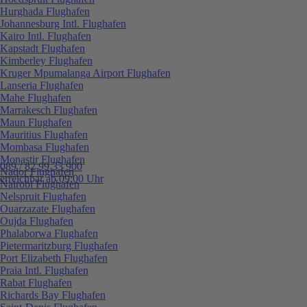
Hurghada Flughafen
Johannesburg Intl. Flughafen
Kairo Intl. Flughafen
Kapstadt Flughafen
Kimberley Flughafen
Kruger Mpumalanga Airport Flughafen
Lanseria Flughafen
Mahe Flughafen
Marrakesch Flughafen
Maun Flughafen
Mauritius Flughafen
Mombasa Flughafen
Monastir Flughafen
089 / 82 99 33 900
Nador Flughafen
erreichbar ab 09:00 Uhr
Nairobi Flughafen
Nelspruit Flughafen
Ouarzazate Flughafen
Oujda Flughafen
Phalaborwa Flughafen
Pietermaritzburg Flughafen
Port Elizabeth Flughafen
Praia Intl. Flughafen
Rabat Flughafen
Richards Bay Flughafen