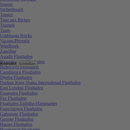
Sousse
Stellenbosch
Tanger
Trou aux Biches
Tsumeb
Tunis
Umhlanga Rocks
Vacoas-Phoenix
Windhoek
Zanzibar
Agadir Flughafen
Bloemfontein Flughafen
Kontakt
Schließen
Bulawayo Flughafen
Casablanca Flughafen
Djerba Flughafen
Durban King Shaka International Flughafen
East London Flughafen
Essaouira Flughafen
Fez Flughafen
Flughafen Enfidha-Hammamet
Francistown Flughafen
Gaborone Flughafen
George Flughafen
Harare Flughafen
Hoedspruit Flughafen