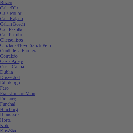
Bozen
Cala d'Or
Cala Millor
Cala Rajada
Cala'n Bosch
Can Pastilla
Can Picafort
Chersonisos
Chiclana/Novo Sancti Petri
Conil de la Frontera
Corralejo
Costa Adeje
Costa Calma
Dublin
Düsseldorf
Edinburgh
Faro
Frankfurt am Main
Freiburg
Funchal
Hamburg
Hannover
Horta
Köln
Kos-Stadt