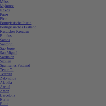
Milos
Mykonos
Naxos
Paros
Pico
Portugiesische Inseln
Portugiesisches Festland
Restliches Kroatien
Rhodos
Samos
Santorini
Sao Jorge
Sao Miguel
Sardinien
Sizilien
Spanisches Festland
Teneriffa
Terceira
Zakynthos
Alcudia
Arenal
Athen
Barcelona
Berlin
Bonn