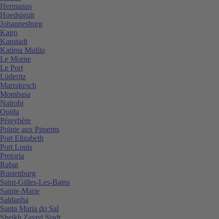
Hermanus
Hoedspruit
Johannesburg
Kairo
Kapstadt
Katima Mulilo
Le Morne
Le Port
Lüderitz
Marrakesch
Mombasa
Nairobi
Oujda
Péreybère
Pointe aux Piments
Port Elizabeth
Port Louis
Pretoria
Rabat
Rustenburg
Saint-Gilles-Les-Bains
Sainte-Marie
Saldanha
Santa Maria do Sal
Sheikh Zayed Stadt