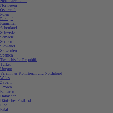
Nordmazedonien
Norwegen
Österreich
Polen
Portugal
Rumänien
Schottland
Schweden
Schweiz
Serbien
Slowakei
Slowenien
Spanien
Tschechische Republik
Türkei
Ungarn
Vereinigtes Königreich und Nordirland
Wales
Zypern
Azoren
Balearen
Dalmatien
Dänisches Festland
Elba
Faial