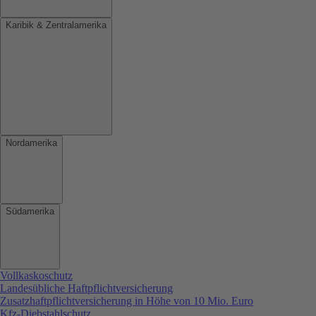
Karibik & Zentralamerika
Nordamerika
Südamerika
Vollkaskoschutz
Landesübliche Haftpflichtversicherung
Zusatzhaftpflichtversicherung in Höhe von 10 Mio. Euro
Kfz-Diebstahlschutz