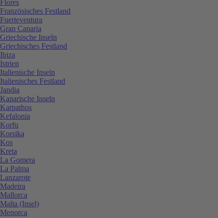
Flores
Französisches Festland
Fuerteventura
Gran Canaria
Griechische Inseln
Griechisches Festland
Ibiza
Istrien
Italienische Inseln
Italienisches Festland
Jandia
Kanarische Inseln
Karpathos
Kefalonia
Korfu
Korsika
Kos
Kreta
La Gomera
La Palma
Lanzarote
Madeira
Mallorca
Malta (Insel)
Menorca