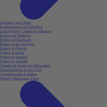
Fahrangst im Urlaub
Kraftstoffarten im Überblick
Linksverkehr: Länder & Fahrtipps
Parken auf Mallorca
Parken in Dänemark
Parken in der Schweiz
Parken in Florenz
Parken in Italien
Parken in Spanien
Parken in Venedig
Urlaub mit Hund und Mietwagen
Verkehrsregeln in den USA
Verkehrsregeln in Italien
Weitere Mietwagen-Tipps