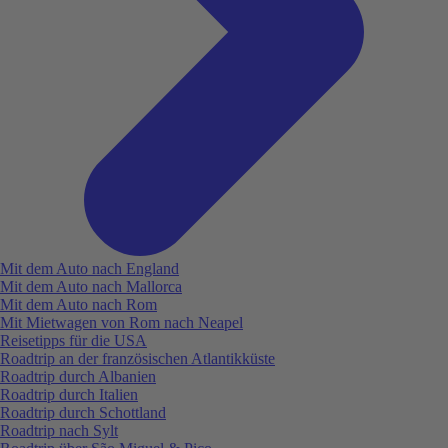
Mit dem Auto nach England
Mit dem Auto nach Mallorca
Mit dem Auto nach Rom
Mit Mietwagen von Rom nach Neapel
Reisetipps für die USA
Roadtrip an der französischen Atlantikküste
Roadtrip durch Albanien
Roadtrip durch Italien
Roadtrip durch Schottland
Roadtrip nach Sylt