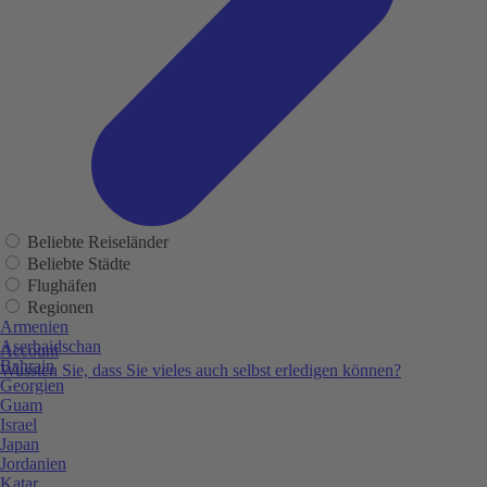
Beliebte Reiseländer
Beliebte Städte
Flughäfen
Regionen
Armenien
Aserbaidschan
Account
Bahrain
Wussten Sie, dass Sie vieles auch selbst erledigen können?
Georgien
Guam
Israel
Japan
Jordanien
Katar