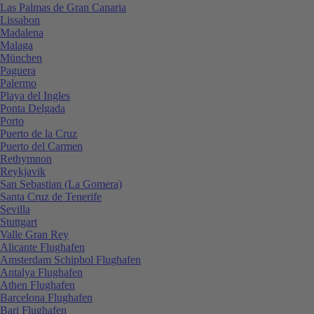
Las Palmas de Gran Canaria
Lissabon
Madalena
Malaga
München
Paguera
Palermo
Playa del Ingles
Ponta Delgada
Porto
Puerto de la Cruz
Puerto del Carmen
Rethymnon
Reykjavik
San Sebastian (La Gomera)
Santa Cruz de Tenerife
Sevilla
Stuttgart
Valle Gran Rey
Alicante Flughafen
Amsterdam Schiphol Flughafen
Antalya Flughafen
Athen Flughafen
Barcelona Flughafen
Bari Flughafen