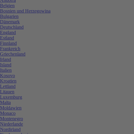
Andorra
Belgien
Bosnien und Herzegowina
Bulgarien
Dänemark
Deutschland
England
Estland
Finnland
Frankreich
Griechenland
Irland
Island
Italien
Kosovo
Kroatien
Lettland
Litauen
Luxemburg
Malta
Moldawien
Monaco
Montenegro
Niederlande
Nordirland